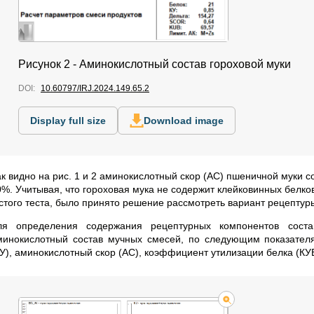
Рисунок 2 - Аминокислотный состав гороховой муки
DOI:
10.60797/IRJ.2024.149.65.2
Display full size
Download image
к видно на рис. 1 и 2 аминокислотный скор (АС) пшеничной муки со
0%. Учитывая, что гороховая мука не содержит клейковинных белк
устого теста, было принято решение рассмотреть вариант рецептур
ля определения содержания рецептурных компонентов соста
минокислотный состав мучных смесей, по следующим показателя
У), аминокислотный скор (АС), коэффициент утилизации белка (КУБ)