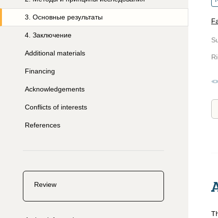
R
3
.
Основные результаты
Fa
4
.
Заключение
S
Additional materials
Ri
Financing
Acknowledgements
Conflicts of interests
References
Review
Th