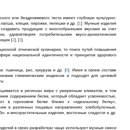
ного или бездрожжевого теста имеют глубокую культурно-
 лапша, клецки, пирожки, лепешки и др.
[
1
]
. Мучные изделия
 создавать продукцию с многообразными вкусами за счет
ок, удовлетворяя потребительские вкусо-ароматические
дукции
[
2
]
,
[
3
]
.
иционной этнической кулинарии, то поиск путей повышения
сфере национальной идентичности и принципов здорового
: пшеница, рис, кукуруза и др.
[
6
]
. Имея в своем составе
низким гликемическим индексом и подходят для целевой
ты.
ащивается в регионах мира с умеренным климатом, в том
соким содержанием белка, который обладает усвояемостью,
от в гороховом белке близко к «идеальному белку»,
ние в различных пищевых направлениях: хлебобулочные,
о- и мясорастительные изделия, восточные сладости и др.
изделий в своих разработках чаще используют мучные смеси