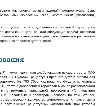
лкового компонента мучных изделий, которое может быть
состав, аминокислотный скор, коэффициент утилизации,
ного густого теста с добавлением гороховой муки путем
Для достижения цели решали следующие задачи: сравнили
птимальное соотношение мучных компонентов и рассчитали
елий из пресного густого теста.
ования
ный) – мука пшеничная хлебопекарная высшего сорта, ПАО
овая «С. Пудовъ»; рецептуры пресного густого
теста для
 рецептуре № 703 Сборника рецептур блюд и кулинарных
 4 – тесто с добавлением гороховой муки по разработанной
дили с помощью прикладной программы «Оптимизация
 Н.И. Ковалевым с соавторами основан на том, что все
 соответствующих количеству аминокислоты с наименьшим
ие соотношения рецептурных компонентов, при котором