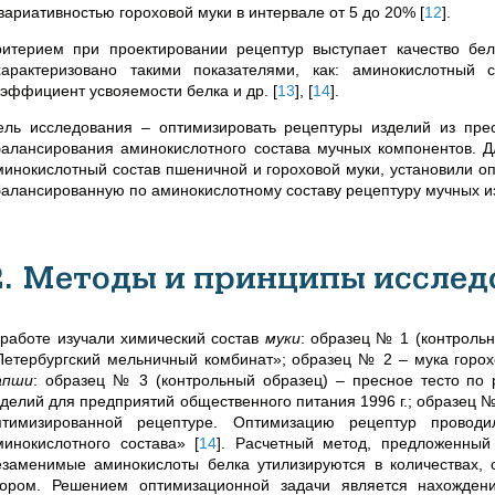
 вариативностью гороховой муки в интервале от 5 до 20%
[
12
]
.
ритерием при проектировании рецептур выступает качество бе
характеризовано такими показателями, как: аминокислотный 
оэффициент усвояемости белка и др.
[
13
]
,
[
14
]
.
ель исследования – оптимизировать рецептуры изделий из прес
балансирования аминокислотного состава мучных компонентов. 
минокислотный состав пшеничной и гороховой муки, установили о
балансированную по аминокислотному составу рецептуру мучных изд
2. Методы и принципы исслед
 работе изучали химический состав
муки
: образец № 1 (контроль
Петербургский мельничный комбинат»; образец № 2 – мука горох
апши
: образец № 3 (контрольный образец) – пресное тесто по
зделий для предприятий общественного питания 1996 г.; образец №
птимизированной рецептуре. Оптимизацию рецептур прово
минокислотного состава»
[
14
]
. Расчетный метод, предложенный
езаменимые аминокислоты белка утилизируются в количествах,
кором. Решением оптимизационной задачи является нахожден