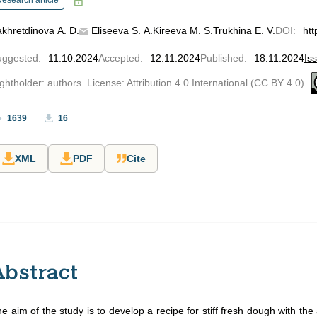
esearch article
khretdinova A. D.
Eliseeva S. A.
Kireeva M. S.
Trukhina E. V.
DOI
:
htt
uggested
:
11.10.2024
Accepted
:
12.11.2024
Published
:
18.11.2024
Is
ghtholder: authors. License: Attribution 4.0 International (CC BY 4.0)
1639
16
XML
PDF
Cite
Abstract
e aim of the study is to develop a recipe for stiff fresh dough with th