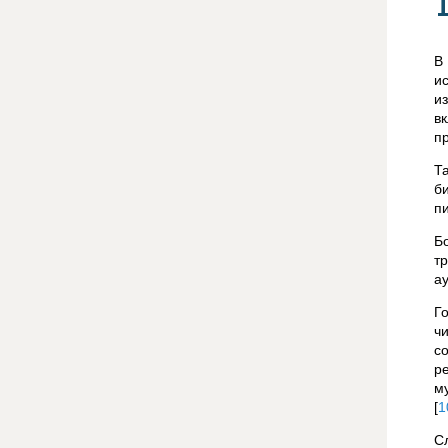
В
и
и
в
п
Т
б
п
Б
т
а
Г
ч
с
р
м
[
1
С