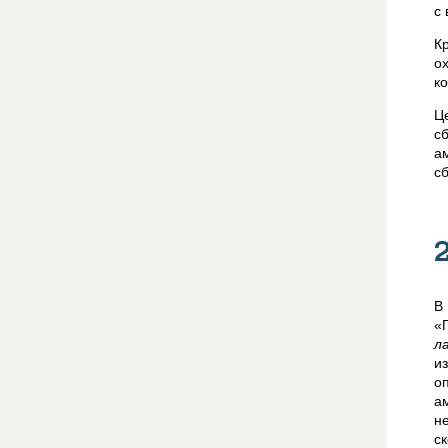
с
К
о
к
Ц
с
а
с
В
«
л
и
о
а
н
с