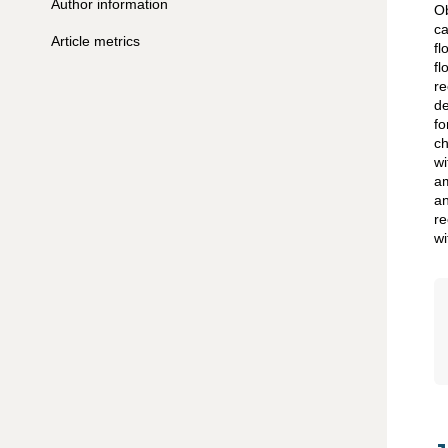
Author information
Ob
ca
Article metrics
fl
fl
re
de
fo
ch
wi
am
an
re
wi