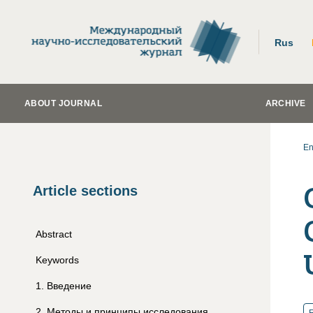
Rus
ABOUT JOURNAL
ARCHIVE
En
Article sections
Abstract
Keywords
1
.
Введение
2
.
Методы и принципы исследования