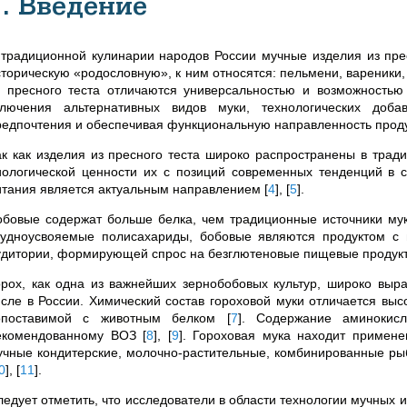
1. Введение
 традиционной кулинарии народов России мучные изделия из прес
сторическую «родословную», к ним относятся: пельмени, вареники,
з пресного теста отличаются универсальностью и возможностью
ключения альтернативных видов муки, технологических добав
редпочтения и обеспечивая функциональную направленность про
ак как изделия из пресного теста широко распространены в трад
иологической ценности их с позиций современных тенденций в 
итания является актуальным направлением
[
4
]
,
[
5
]
.
обовые содержат больше белка, чем традиционные источники муки
рудноусвояемые полисахариды, бобовые являются продуктом с 
удитории, формирующей спрос на безглютеновые пищевые продук
орох, как одна из важнейших зернобобовых культур, широко выр
исле в России. Химический состав гороховой муки отличается вы
опоставимой с животным белком
[
7
]
. Содержание аминокисл
екомендованному ВОЗ
[
8
]
,
[
9
]
. Гороховая мука находит примене
учные кондитерские, молочно-растительные, комбинированные рыб
0
]
,
[
11
]
.
ледует отметить, что исследователи в области технологии мучных 