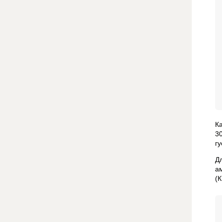
Ка
3
г
Д
а
(К