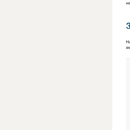
не
Н
а