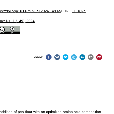
ps://doi.org/10.60797/IRJ.2024.149.65
EDN
:
TEBQZS
sue: № 11 (149), 2024
Share
:
e addition of pea flour with an optimized amino acid composition.