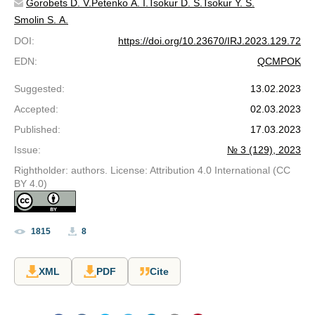
Gorobets D. V.
Petenko A. I.
Tsokur D. S.
Tsokur Y. S.
Smolin S. A.
DOI
:
https://doi.org/10.23670/IRJ.2023.129.72
EDN
:
QCMPOK
Suggested
:
13.02.2023
Accepted
:
02.03.2023
Published
:
17.03.2023
Issue
:
№ 3 (129), 2023
Rightholder: authors. License: Attribution 4.0 International (CC
BY 4.0)
1815
8
XML
PDF
Cite