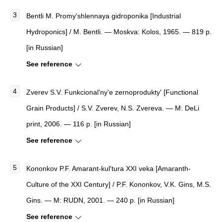
Bentli M.
Promy'shlennaya gidroponika
[
Industrial
Hydroponics
]
/ M. Bentli. — Moskva: Kolos, 1965. — 819 p.
[in Russian]
See reference
Zverev S.V.
Funkcional'ny'e zernoprodukty'
[
Functional
Grain Products
]
/ S.V. Zverev, N.S. Zvereva. — M: DeLi
print, 2006. — 116 p. [in Russian]
See reference
Kononkov P.F.
Amarant-kul'tura XXI veka
[
Amaranth-
Culture of the XXI Century
]
/ P.F. Kononkov, V.K. Gins, M.S.
Gins. — M: RUDN, 2001. — 240 p. [in Russian]
See reference