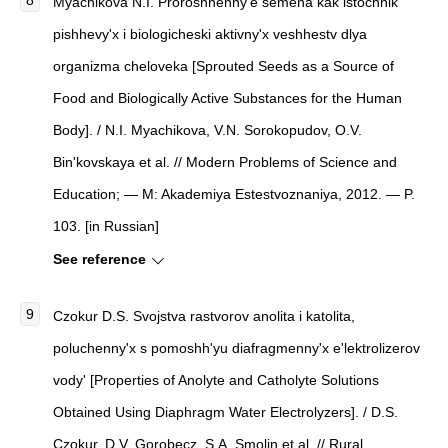
Myachikova N.I.
Proroshhenny'e semena kak istochnik
pishhevy'x i biologicheski aktivny'x veshhestv dlya
organizma cheloveka [Sprouted Seeds as a Source of
Food and Biologically Active Substances for the Human
Body]
. / N.I. Myachikova, V.N. Sorokopudov, O.V.
Bin'kovskaya et al.
//
Modern Problems of Science and
Education
; — M: Akademiya Estestvoznaniya, 2012. — P.
103. [in Russian]
See reference
Czokur D.S.
Svojstva rastvorov anolita i katolita,
poluchenny'x s pomoshh'yu diafragmenny'x e'lektrolizerov
vody' [Properties of Anolyte and Catholyte Solutions
Obtained Using Diaphragm Water Electrolyzers]
. / D.S.
Czokur, D.V. Gorobecz, S.A. Smolin et al.
//
Rural