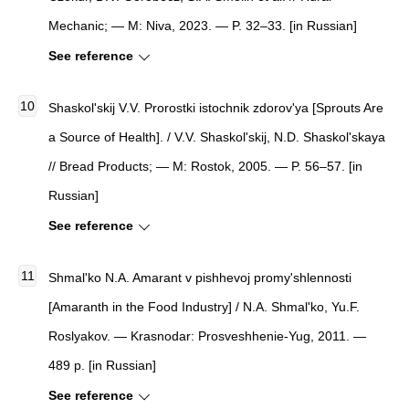
Mechanic
; — M: Niva, 2023. — P. 32–33. [in Russian]
See reference
Shaskol'skij V.V.
Prorostki istochnik zdorov'ya [Sprouts Are
a Source of Health]
. / V.V. Shaskol'skij, N.D. Shaskol'skaya
//
Bread Products
; — M: Rostok, 2005. — P. 56–57. [in
Russian]
See reference
Shmal'ko N.A.
Amarant v pishhevoj promy'shlennosti
[
Amaranth in the Food Industry
]
/ N.A. Shmal'ko, Yu.F.
Roslyakov. — Krasnodar: Prosveshhenie-Yug, 2011. —
489 p. [in Russian]
See reference