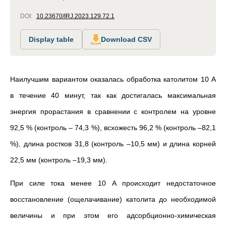
DOI:
10.23670/IRJ.2023.129.72.1
Display table
Download CSV
Наилучшим вариантом оказалась обработка католитом 10 А
в течение 40 минут, так как достигалась максимальная
энергия прорастания в сравнении с контролем на уровне
92,5 % (контроль
–
74,3 %), всхожесть 96,2 % (контроль
–
82,1
%), длина ростков 31,8 (контроль
–
10,5 мм) и длина корней
22,5 мм (контроль
–
19,3 мм).
При силе тока менее 10 А происходит недостаточное
восстановление (ощелачивание) католита до необходимой
величины и при этом его адсорбционно-химическая