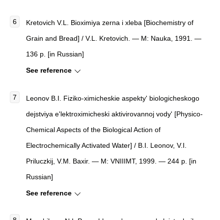
Kretovich V.L.
Bioximiya zerna i xleba
[
Biochemistry of
Grain and Bread
]
/ V.L. Kretovich. — M: Nauka, 1991. —
136 p. [in Russian]
See reference
Leonov B.I.
Fiziko-ximicheskie aspekty' biologicheskogo
dejstviya e'lektroximicheski aktivirovannoj vody'
[
Physico-
Chemical Aspects of the Biological Action of
Electrochemically Activated Water
]
/ B.I. Leonov, V.I.
Priluczkij, V.M. Baxir. — M: VNIIIMT, 1999. — 244 p. [in
Russian]
See reference