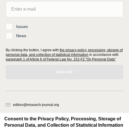
Issues
News
By clicking the button, I agree with
the privacy policy, processing, storage of
personal data, and collection of statistical information
in accordance with
paragraph 1 of Article 6 of Federal Law No. 152-FZ "On Personal Data"
Subscribe
editors@research-journal.org
620066, Sverdlovsk region, Yekaterinburg, st. Akademicheskaya, 11A,
office 1
Consent to the Privacy Policy, Processing, Storage of
Personal Data, and Collection of Statistical Information