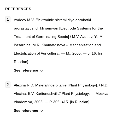
REFERENCES
Avdeev M.V. Elektrodnie sistemi dlya obrabotki
prorastayushchikh semyan [Electrode Systems for the
Treatment of Germinating Seeds] / M.V. Avdeev, Ye.M.
Basargina, M.R. Khamatdinova // Mechanization and
Electrification of Agricultural; — M., 2005. — p. 16. [in
Russian]
See reference
Alexina N.D.
Mineral'noe pitanie [Plant Physiology]
. / N.D.
Alexina, E.V. Xaritonoshvili
//
Plant Physiology
; — Moskva:
Akademiya, 2005. — P. 306–415. [in Russian]
See reference