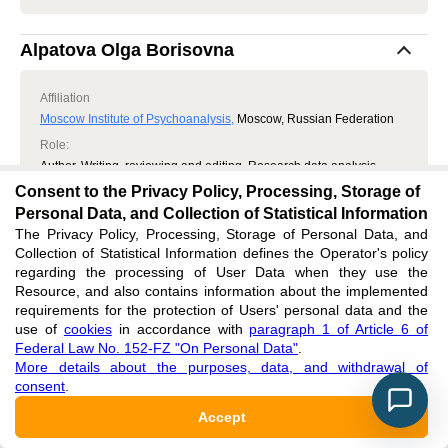
Alpatova Olga Borisovna
Affiliation
Moscow Institute of Psychoanalysis
,
Moscow, Russian Federation
Role
:
Author, Writing, reviewing and editing, Research data analysis
Consent to the Privacy Policy, Processing, Storage of
ELIBRARY AUTHOR ID:
Personal Data, and Collection of Statistical Information
716798
The Privacy Policy, Processing, Storage of Personal Data, and
Collection of Statistical Information defines the Operator's policy
regarding the processing of User Data when they use the
Article metrics
Resource, and also contains information about the implemented
requirements for the protection of Users' personal data and the
use of
cookies
in accordance with
paragraph 1 of Article 6 of
Federal Law No. 152-FZ "On Personal Data"
.
VIEWS
:
685
DOWNLOADS
:
8
More details about the purposes, data, and withdrawal of
consent
.
Accept
Views
Downloads