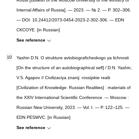
Rossii [Bulletin of the Moscow University of the Ministry of
Internal Affairs of Russia]. — 2023. — № 2. — P. 302–306.
— DOI: 10.24412/2073-0454-2023-2-302-306. — EDN
CKCOYE. [in Russian]
See reference
Yashin D.N. O strukture avtobiograficheskogo ya lichnosti
[On the structure of an autobiographical self] / D.N. Yashin,
V.S. Agapov // Civilizaciya znanij: rossijskie realii
[Civilization of Knowledge: Russian Realities] : materials of
the XXIV International Scientific Conference. — Moscow :
Russian New University, 2023. — Vol. I. — P. 122–125. —
EDN PESWVC. [in Russian]
See reference