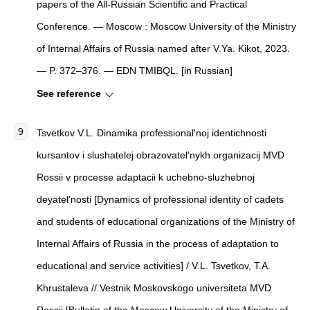
papers of the All-Russian Scientific and Practical
Conference. — Moscow : Moscow University of the Ministry
of Internal Affairs of Russia named after V.Ya. Kikot, 2023.
— P. 372–376. — EDN TMIBQL. [in Russian]
See reference
Tsvetkov V.L. Dinamika professional'noj identichnosti
kursantov i slushatelej obrazovatel'nykh organizacij MVD
Rossii v processe adaptacii k uchebno-sluzhebnoj
deyatel'nosti [Dynamics of professional identity of cadets
and students of educational organizations of the Ministry of
Internal Affairs of Russia in the process of adaptation to
educational and service activities] / V.L. Tsvetkov, T.A.
Khrustalеva // Vestnik Moskovskogo universiteta MVD