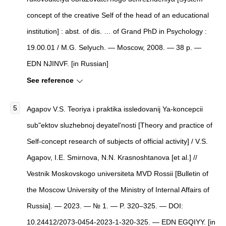
concept of the creative Self of the head of an educational
institution] : abst. of dis. … of Grand PhD in Psychology :
19.00.01 / M.G. Selyuch. — Moscow, 2008. — 38 p. —
EDN NJINVF. [in Russian]
See reference
Agapov V.S. Teoriya i praktika issledovanij Ya-koncepcii
sub"ektov sluzhebnoj deyatel'nosti [Theory and practice of
Self-concept research of subjects of official activity] / V.S.
Agapov, I.E. Smirnova, N.N. Krasnoshtanova [et al.] //
Vestnik Moskovskogo universiteta MVD Rossii [Bulletin of
the Moscow University of the Ministry of Internal Affairs of
Russia]. — 2023. — № 1. — P. 320–325. — DOI:
10.24412/2073-0454-2023-1-320-325. — EDN EGQIYY. [in