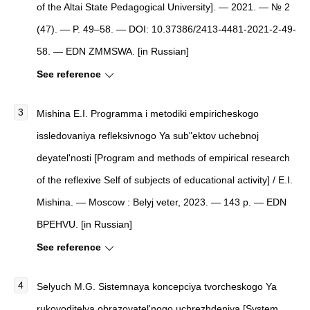
of the Altai State Pedagogical University]. — 2021. — № 2
(47). — P. 49–58. — DOI: 10.37386/2413-4481-2021-2-49-
58. — EDN ZMMSWA. [in Russian]
See reference
Mishina E.I. Programma i metodiki empiricheskogo
issledovaniya refleksivnogo Ya sub"ektov uchebnoj
deyatel'nosti [Program and methods of empirical research
of the reflexive Self of subjects of educational activity] / E.I.
Mishina. — Moscow : Belyj veter, 2023. — 143 p. — EDN
BPEHVU. [in Russian]
See reference
Selyuch M.G. Sistemnaya koncepciya tvorcheskogo Ya
rukovoditelya obrazovatel'nogo uchrezhdeniya [System