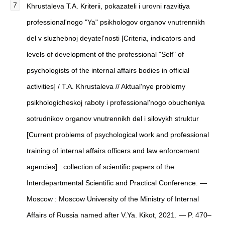
Khrustalеva T.A. Kriterii, pokazateli i urovni razvitiya
professional'nogo "Ya" psikhologov organov vnutrennikh
del v sluzhebnoj deyatel'nosti [Criteria, indicators and
levels of development of the professional "Self" of
psychologists of the internal affairs bodies in official
activities] / T.A. Khrustalеva // Aktual'nye problemy
psikhologicheskoj raboty i professional'nogo obucheniya
sotrudnikov organov vnutrennikh del i silovykh struktur
[Current problems of psychological work and professional
training of internal affairs officers and law enforcement
agencies] : collection of scientific papers of the
Interdepartmental Scientific and Practical Conference. —
Moscow : Moscow University of the Ministry of Internal
Affairs of Russia named after V.Ya. Kikot, 2021. — P. 470–