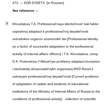
473. — EDN DYEETX. [in Russian]
See reference
Khrustalеva T.A. Professional'naya identichnost' kak faktor
uspeshnoj adaptacii k professional'noj deyatel'nosti
sotrudnikov organov vnutrennikh del [Professional identity
as a factor of successful adaptation to the professional
activity of internal affairs officers] / T.A. Khrustalеva; comp.
D.A. Pustovitova // Aktual'nye problemy adaptacii kursantov
i slushatelej obrazovatel'nykh organizacij MVD Rossii k
usloviyam professional'noj deyatel'nosti [Current problems
of adaptation of cadets and students of educational
institutions of the Ministry of Internal Affairs of Russia to the
conditions of professional activity] : collection of scientific