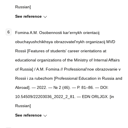
Russian]
See reference
Fomina A.M. Osobennosti kar'ernykh orientacij
obuchayushchikhsya obrazovatel'nykh organizacij MVD
Rossii [Features of students' career orientations at
educational organizations of the Ministry of Internal Affairs
of Russia] / A.M. Fomina // Professional'noe obrazovanie v
Rossii i za rubezhom [Professional Education in Russia and
Abroad]. — 2022. — № 2 (46). — P. 81–86. — DOI:
10.54509/22203036_2022_2_81. — EDN ORLJGX. [in
Russian]
See reference