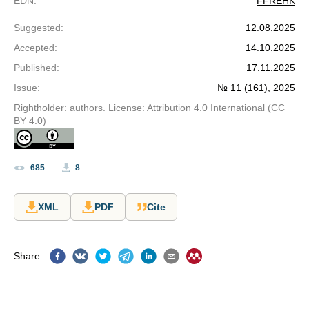
EDN
:
FFREHK
Suggested
:
12.08.2025
Accepted
:
14.10.2025
Published
:
17.11.2025
Issue
:
№ 11 (161), 2025
Rightholder: authors. License: Attribution 4.0 International (CC
BY 4.0)
685
8
XML
PDF
Cite
Share
: