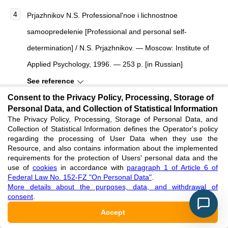
Prjazhnikov N.S. Professional'noe i lichnostnoe
samoopredelenie [Professional and personal self-
determination] / N.S. Prjazhnikov. — Moscow: Institute of
Applied Psychology, 1996. — 253 p. [in Russian]
See reference
Consent to the Privacy Policy, Processing, Storage of
Personal Data, and Collection of Statistical Information
Zeer Je.F. Psihologija professij [Psychology of professions]
The Privacy Policy, Processing, Storage of Personal Data, and
: textbook for universities / Je.F. Zeer. — 2nd ed., rev. and
Collection of Statistical Information defines the Operator's policy
regarding the processing of User Data when they use the
suppl. — Moscow: Academic Project ; Yekaterinburg:
Resource, and also contains information about the implemented
requirements for the protection of Users' personal data and the
Bussiness Book, 2003. — 336 p. [in Russian]
use of
cookies
in accordance with
paragraph 1 of Article 6 of
See reference
Federal Law No. 152-FZ "On Personal Data"
.
More details about the purposes, data, and withdrawal of
consent
.
Leont'ev D.A. Test smyslozhiznennyh orientacij (SZhO)
Accept
[Test of meaning-life orientations] / D.A. Leont'ev. — 2nd