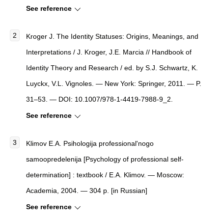
See reference
Kroger J. The Identity Statuses: Origins, Meanings, and
Interpretations / J. Kroger, J.E. Marcia // Handbook of
Identity Theory and Research / ed. by S.J. Schwartz, K.
Luyckx, V.L. Vignoles. — New York: Springer, 2011. — P.
31–53. — DOI: 10.1007/978-1-4419-7988-9_2.
See reference
Klimov E.A. Psihologija professional'nogo
samoopredelenija [Psychology of professional self-
determination] : textbook / E.A. Klimov. — Moscow:
Academia, 2004. — 304 p. [in Russian]
See reference