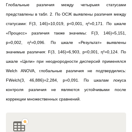
Глобальные различия между четырьмя статусами
представлены в табл. 2. По ОСЖ выявлены различия между
статусами: F(3, 146)=10,019, p<0,001, η²=0,171. По шкале
«Процесс» различия также значимы: F(3, 146)=5,151,
p=0,002, η²=0,096. По шкале «Результат» выявлены
значимые различия: F(3, 146)=6,903, p<0,001, η²=0,124. По
шкале «Цели» при неоднородности дисперсий применялся
Welch ANOVA, глобальные различия не подтвердились:
FWelch(3, 46,886)=2,284, p=0,091. По шкалам локуса
контроля различия не являются устойчивыми после
коррекции множественных сравнений.