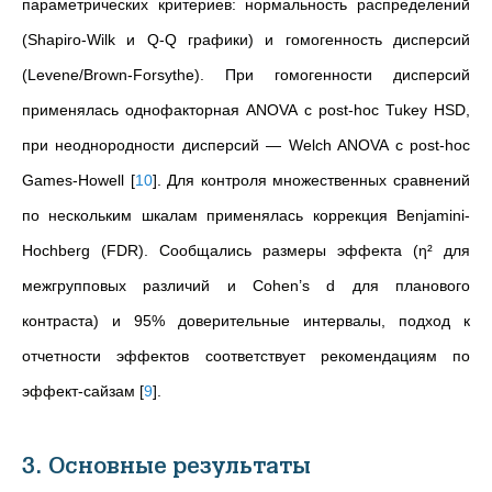
параметрических критериев: нормальность распределений
(Shapiro-Wilk и Q-Q графики) и гомогенность дисперсий
(Levene/Brown-Forsythe). При гомогенности дисперсий
применялась однофакторная ANOVA с post-hoc Tukey HSD,
при неоднородности дисперсий — Welch ANOVA с post-hoc
Games-Howell
[
10
]
. Для контроля множественных сравнений
по нескольким шкалам применялась коррекция Benjamini-
Hochberg (FDR). Сообщались размеры эффекта (η² для
межгрупповых различий и Cohen’s d для планового
контраста) и 95% доверительные интервалы, подход к
отчетности эффектов соответствует рекомендациям по
эффект-сайзам
[
9
]
.
3. Основные результаты