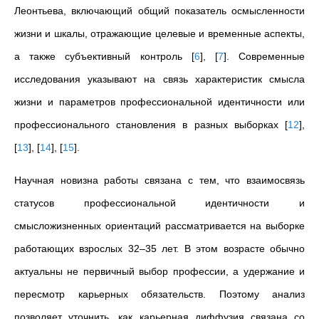
Леонтьева, включающий общий показатель осмысленности
жизни и шкалы, отражающие целевые и временные аспекты,
а также субъективный контроль
[
6
]
,
[
7
]
. Современные
исследования указывают на связь характеристик смысла
жизни и параметров профессиональной идентичности или
профессионального становления в разных выборках
[
12
]
,
[
13
]
,
[
14
]
,
[
15
]
.
Научная новизна работы связана с тем, что взаимосвязь
статусов профессиональной идентичности и
смысложизненных ориентаций рассматривается на выборке
работающих взрослых 32–35 лет. В этом возрасте обычно
актуальны не первичный выбор профессии, а удержание и
пересмотр карьерных обязательств. Поэтому анализ
позволяет уточнить, как карьерная диффузия связана со