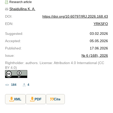
Research article
Shaidullina K. A.
DOI
:
https://doi.org/10.60797/IRJ.2026.168.43
EDN
:
YRKSFO
Suggested
:
03.02.2026
Accepted
:
05.05.2026
Published
:
17.06.2026
Issue
:
№ 6 (168), 2026
Rightholder: authors. License: Attribution 4.0 International (CC
BY 4.0)
184
4
XML
PDF
Cite