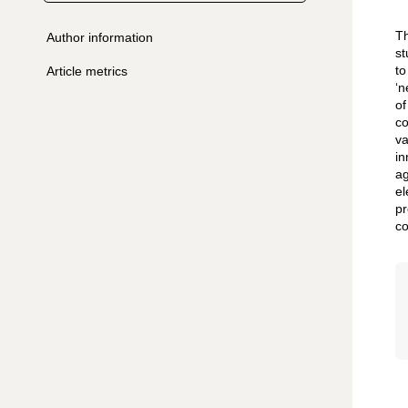
Th
Author information
st
to
Article metrics
‘n
of
co
va
in
ag
el
pr
co