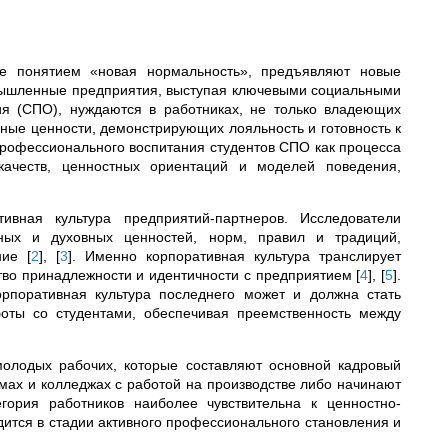
ые понятием «новая нормальность», предъявляют новые
мышленные предприятия, выступая ключевыми социальными
ия (СПО), нуждаются в работниках, не только владеющих
ые ценности, демонстрирующих лояльность и готовность к
профессионального воспитания студентов СПО как процесса
ачеств, ценностных ориентаций и моделей поведения,
вная культура предприятий-партнеров. Исследователи
ьных и духовных ценностей, норм, правил и традиций,
ение
[
2
]
,
[
3
]
. Именно корпоративная культура транслирует
тво принадлежности и идентичности с предприятием
[
4
]
,
[
5
]
.
орпоративная культура последнего может и должна стать
боты со студентами, обеспечивая преемственность между
олодых рабочих, которые составляют основной кадровый
мах и колледжах с работой на производстве либо начинают
гория работников наиболее чувствительна к ценностно-
ится в стадии активного профессионального становления и