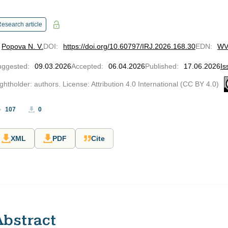
esearch article
Popova N. V.
DOI
:
https://doi.org/10.60797/IRJ.2026.168.30
EDN
:
WV
uggested
:
09.03.2026
Accepted
:
06.04.2026
Published
:
17.06.2026
Is
ghtholder: authors. License: Attribution 4.0 International (CC BY 4.0)
107
0
XML
PDF
Cite
Abstract