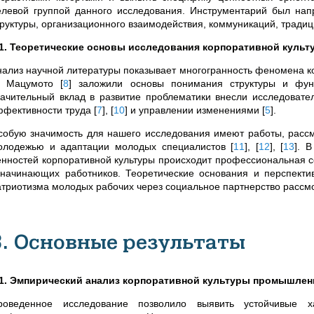
елевой группой данного исследования. Инструментарий был нап
труктуры, организационного взаимодействия, коммуникаций, традиц
.1. Теоретические основы исследования корпоративной культ
нализ научной литературы показывает многогранность феномена к
. Мацумото
[
8
]
заложили основы понимания структуры и функц
начительный вклад в развитие проблематики внесли исследовате
ффективности труда
[
7
]
,
[
10
]
и управлении изменениями
[
5
]
.
собую значимость для нашего исследования имеют работы, рассм
олодежью и адаптации молодых специалистов
[
11
]
,
[
12
]
,
[
13
]
. В
енностей корпоративной культуры происходит профессиональная 
 начинающих работников.
Теоретические основания и перспект
атриотизма молодых рабочих через социальное партнерство расс
3. Основные результаты
.1. Эмпирический анализ корпоративной культуры промышлен
роведенное исследование позволило выявить устойчивые ха