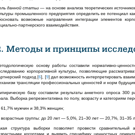
ель данной статьи
— на основе анализа теоретических источнико
ультуры промышленного предприятия определить ее потенциал ка
босновать возможные направления интеграции элементов корпо
оциально-партнерского взаимодействия.
2. Методы и принципы исслед
етодологическую основу работы составили нормативно-ценност
сследованию корпоративной культуры, позволяющие рассматрива
артнерский подход
[
6
]
,
[
9
]
дал возможность интерпретировать взаим
еханизм трансляции профессиональных ценностей и норм будущи
мпирическую базу составили результаты анкетного опроса 300 
рала. Выборка репрезентативна по полу, возрасту и категориям пер
) 61,7% мужчин и 38,3% женщин;
) возрастные группы: до 20 лет — 5,0%, 21–30 лет — 20,7%, 31–35 
акая структура выборки позволяет провести сравнительный 
озрастными когортами и выявить специфику ценностных ориент