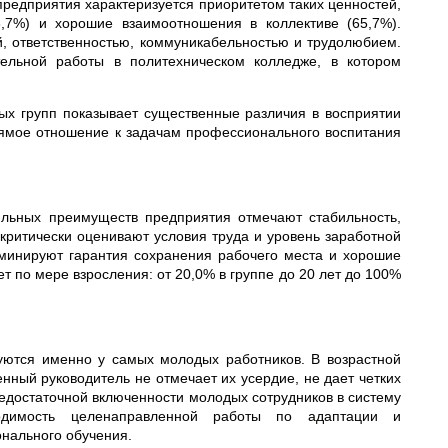
редприятия характеризуется приоритетом таких ценностей,
8,7%) и хорошие взаимоотношения в коллективе (65,7%).
, ответственностью, коммуникабельностью и трудолюбием.
ельной работы в политехническом колледже, в котором
ых групп показывает существенные различия в восприятии
рямое отношение к задачам профессионального воспитания
ильных преимуществ предприятия отмечают стабильность,
 критически оценивают условия труда и уровень заработной
минируют гарантия сохранения рабочего места и хорошие
т по мере взросления: от 20,0% в группе до 20 лет до 100%
уются именно у самых молодых работников. В возрастной
енный руководитель не отмечает их усердие, не дает четких
 недостаточной включенности молодых сотрудников в систему
ходимость целенаправленной работы по адаптации и
нального обучения.