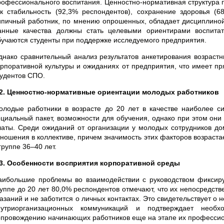
рофессионального воспитания. Ценностно-нормативная структура п
ак стабильность (92,3% респондентов), сохранение здоровья (6
ипичный работник, по мнению опрошенных, обладает дисциплиной
анные качества должны стать целевыми ориентирами воспитат
бучаются студенты при поддержке исследуемого предприятия.
днако сравнительный анализ результатов анкетирования возрастн
орпоративной культуры и ожиданиях от предприятия, что имеет п
тудентов СПО.
.2. Ценностно-нормативные ориентации молодых работников
олодые работники в возрасте до 20 лет в качестве наиболее с
оциальный пакет, возможности для обучения, однако при этом они
латы. Среди ожиданий от организации у молодых сотрудников до
тношения в коллективе, причем значимость этих факторов возрастае
группе 36–40 лет.
.3. Особенности восприятия корпоративной среды
аибольшие проблемы во взаимодействии с руководством фиксир
руппе до 20 лет 80,0% респондентов отмечают, что их непосредств
казаний и не заботится о личных контактах. Это свидетельствует о
нутриорганизационных коммуникаций и подтверждает необ
опровождению начинающих работников еще на этапе их профессио