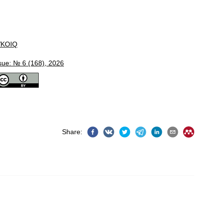
KOIQ
sue: № 6 (168), 2026
Share
: