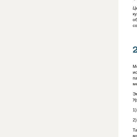
Ц
к
о
с
М
и
п
м
Э
У
1
2
Т
в