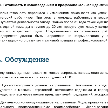
.4. Готовность к нововведениям и профессиональная идентич
нализ готовности персонала к изменениям показывает, что успех
атегорий работников. При этом у молодых работников в возра
езультатам деятельности завода: только после 31 года такое чувст
ак единой команды в группе до 20 лет присутствует лишь у каждог
тарших возрастных групп. Следовательно, воспитательная ра
редприятия должна быть направлена на формирование у ст
рганизационного развития и активной позиции в профессиональной
4. Обсуждение
олученные данные позволяют конкретизировать направления испол
рофессиональном воспитании студентов СПО:
. Ценностно-ориентационное направление. Включение в соде
тудентов с миссией, стратегией, этическими кодексами и кор
существляться через лекции представителей предприятий, экскурс
. Деятельностно-коммуникативное направление. Моделирование в 
еальному производственному взаимодействию. Использов