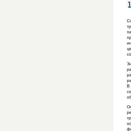
С
т
п
п
и
ц
с
З
р
р
р
В
с
о
О
р
т
н
ф