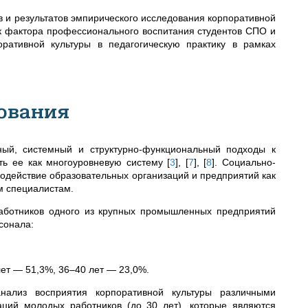
в и результатов эмпирического исследования корпоративной
к фактора профессионального воспитания студентов СПО и
ративной культуры в педагогическую практику в рамках
ования
ный, системный и структурно-функциональный подходы к
ть ее как многоуровневую систему
[
3
]
,
[
7
]
,
[
8
]
. Социально-
одействие образовательных организаций и предприятий как
м специалистам.
работников одного из крупных промышленных предприятий
сонала:
лет — 51,3%, 36–40 лет — 23,0%.
анализ восприятия корпоративной культуры различными
аций молодых работников (до 30 лет), которые являются