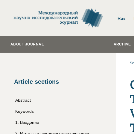
Rus
ABOUT JOURNAL
ARCHIVE
So
Article sections
Abstract
Keywords
1
.
Введение
2
.
Методы и принципы исследования