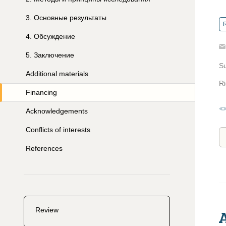
3
.
Основные результаты
R
4
.
Обсуждение
5
.
Заключение
S
Additional materials
Ri
Financing
Acknowledgements
Conflicts of interests
References
Review