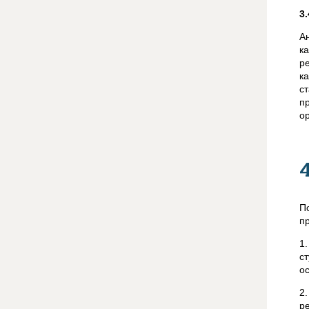
3
А
к
р
к
с
п
о
П
п
1
с
о
2
р