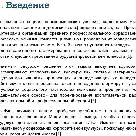
1. Введение
овременные социально-экономические условия, характеризуем
ребования к системе подготовки квалифицированных кадров. Про
артнерами организаций среднего профессионального образован
рофессиональными компетенциями, но и разделяющих корпоративн
нновационным изменениям. В этой связи актуализируется задача 
еленаправленного формирования профессионально значимых к
оответствующих требованиям будущей трудовой деятельности
[
1
]
.
начимым ресурсом решения этой задачи выступает корпорати
ассматривают корпоративную культуру как систему материал
азделяемых членами организации и определяющих их повед
аботнику эталоны профессионального поведения, формирует чувс
 условиях социального партнерства колледжа и предприятия к
одержательной основой для проектирования воспитательной ра
бразовательной и профессиональной средой
[
6
]
.
собую значимость данная проблема приобретает в отношении м
езерв промышленности. Многие из них совмещают учебу в технику
рудовую деятельность после окончания СПО. Именно эта кате
ормативному содержанию корпоративной культуры, поскольку наход
ормирования идентичности
[
1
]
.