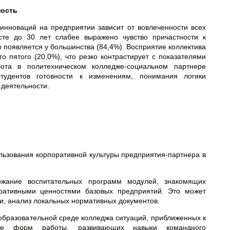
ность
 инноваций на предприятии зависит от вовлеченности всех
сте до 30 лет слабее выражено чувство причастности к
во появляется у большинства (84,4%). Восприятие коллектива
о пятого (20,0%), что резко контрастирует с показателями
бота в политехническом колледже-социальном партнере
удентов готовности к изменениям, понимания логики
 деятельности.
ьзования корпоративной культуры предприятия-партнера в
ржание воспитательных программ модулей, знакомящих
поративными ценностями базовых предприятий. Это может
ии, анализ локальных нормативных документов.
образовательной среде колледжа ситуаций, приближенных к
ание форм работы, развивающих навыки командного