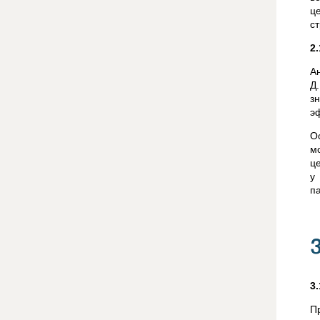
ц
с
2
А
Д
з
э
О
м
ц
у
п
3
П