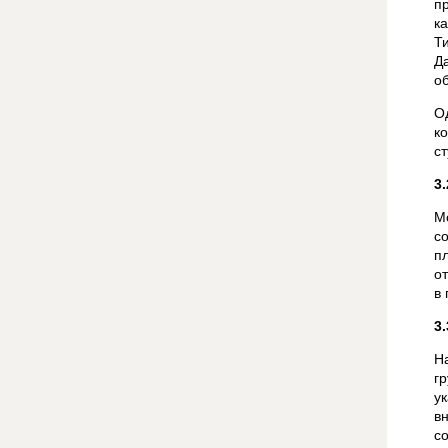
п
к
Т
Д
о
О
к
с
3
М
с
п
о
в 
3
Н
г
у
в
с