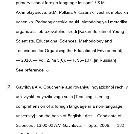
primary school foreign language lessons] / S.M.
Akhmetzyanova, G.M. Polkina // Kazanskii vestnik molodikh
uchenikh. Pedagogicheskie nauki. Metodologiya i metodika
organizatsii obrazovatelnoi sredi [Kazan Bulletin of Young
Scientists. Educational Sciences. Methodology and
Techniques for Organising the Educational Environment].
— 2018. — Vol. 2, № 3(6). — P. 95–107. [in Russian]
See reference
Gavrilova A.V. Obuchenie audirovaniyu inoyazichnoi rechi v
usloviyakh neyazikovogo vuza [Teaching listening
comprehension of a foreign language in a non-language
university] : on the basis of English : diss....Candidate of
Sciences : 13.00.02 A.V. Gavrilova. — Spb., 2006. — 182