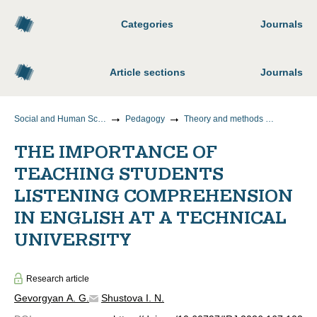
Categories
Journals
Article sections
Journals
Social and Human Sciences
Pedagogy
Theory and methods of teaching and upbringing (by areas and levels of education)
THE IMPORTANCE OF
TEACHING STUDENTS
LISTENING COMPREHENSION
IN ENGLISH AT A TECHNICAL
UNIVERSITY
Research article
Gevorgyan A. G.
Shustova I. N.