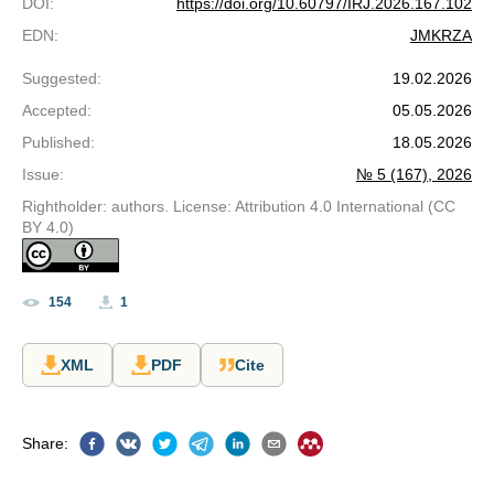
DOI
:
https://doi.org/10.60797/IRJ.2026.167.102
EDN
:
JMKRZA
Suggested
:
19.02.2026
Accepted
:
05.05.2026
Published
:
18.05.2026
Issue
:
№ 5 (167), 2026
Rightholder: authors. License: Attribution 4.0 International (CC
BY 4.0)
154
1
XML
PDF
Cite
Share
: