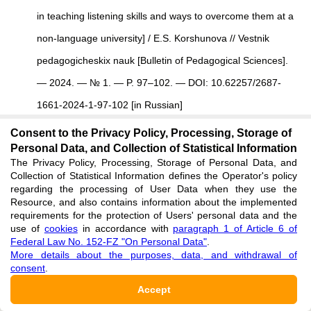
in teaching listening skills and ways to overcome them at a
non-language university
]
/ E.S. Korshunova //
Vestnik
pedagogicheskix nauk
[
Bulletin of Pedagogical Sciences
]
.
— 2024. — № 1. — P. 97–102. — DOI: 10.62257/2687-
1661-2024-1-97-102 [in Russian]
See reference
Consent to the Privacy Policy, Processing, Storage of
Personal Data, and Collection of Statistical Information
The Privacy Policy, Processing, Storage of Personal Data, and
Kuvshinova E.E. Primenenie iskusstvennogo intellekta v
Collection of Statistical Information defines the Operator's policy
regarding the processing of User Data when they use the
obuchenii inostrannomu yaziku [The use of artificial
Resource, and also contains information about the implemented
intelligence in foreign language teaching] / E.E. Kuvshinova
requirements for the protection of Users' personal data and the
use of
cookies
in accordance with
paragraph 1 of Article 6 of
// Gumanitarii Yuga Rossii [Humanitarian of Southern
Federal Law No. 152-FZ "On Personal Data"
.
More details about the purposes, data, and withdrawal of
Russia]. — 2024. — Vol. 13, № 2(66). — P. 75–84. [in
consent
.
Russian]
Accept
See reference