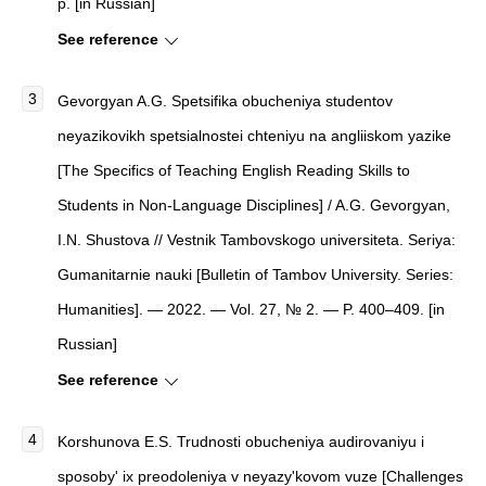
p. [in Russian]
See reference
Gevorgyan A.G. Spetsifika obucheniya studentov
neyazikovikh spetsialnostei chteniyu na angliiskom yazike
[The Specifics of Teaching English Reading Skills to
Students in Non-Language Disciplines] / A.G. Gevorgyan,
I.N. Shustova // Vestnik Tambovskogo universiteta. Seriya:
Gumanitarnie nauki [Bulletin of Tambov University. Series:
Humanities]. — 2022. — Vol. 27, № 2. — P. 400–409. [in
Russian]
See reference
Korshunova E.S.
Trudnosti obucheniya audirovaniyu i
sposoby' ix preodoleniya v neyazy'kovom vuze
[
Challenges