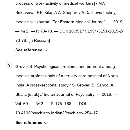
process of work activity of medical workers] / M.V.
Bektasova, P.F. Kiku, A.A. Sheparev // Dal'nevostochnyj
medicinskij zhurnal [Far Eastern Medical Journal]. — 2019.
— № 2. — P. 73–78. — DOI: 10.35177/1994-5191-2019-2-
73-78. [in Russian]
See reference
Grover S. Psychological problems and burnout among
medical professionals of a tertiary care hospital of North
India: A cross-sectional study / S. Grover, S. Sahoo, A.
Bhalla [et al.] // Indian Journal of Psychiatry. — 2018. —
Vol. 60. — № 2. — P. 175–188. — DOI:
10.4103/psychiatry.IndianJPsychiatry-254-17.
See reference