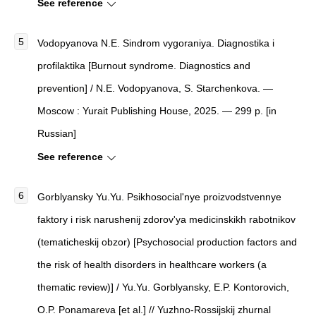
See reference
Vodopyanova N.E. Sindrom vygoraniya. Diagnostika i
profilaktika [Burnout syndrome. Diagnostics and
prevention] / N.E. Vodopyanova, S. Starchenkova. —
Moscow : Yurait Publishing House, 2025. — 299 p. [in
Russian]
See reference
Gorblyansky Yu.Yu. Psikhosocial'nye proizvodstvennye
faktory i risk narushenij zdorov'ya medicinskikh rabotnikov
(tematicheskij obzor) [Psychosocial production factors and
the risk of health disorders in healthcare workers (a
thematic review)] / Yu.Yu. Gorblyansky, E.P. Kontorovich,
O.P. Ponamareva [et al.] // Yuzhno-Rossijskij zhurnal