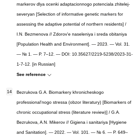
markerov dlya ocenki adaptacionnogo potenciala zhitelej-
severyan [Selection of informative genetic markers for
assessing the adaptive potential of northern residents] /
I.N. Bezmenova // Zdorov'e naseleniya i sreda obitaniya
[Population Health and Environment]. — 2023. — Vol. 31.
— № 1. — P. 7–12. — DOI: 10.35627/2219-5238/2023-31-
1-7-12. [in Russian]
See reference
Bezrukova G.A. Biomarkery khronicheskogo
professional'nogo stressa (obzor literatury) [Biomarkers of
chronic occupational stress (literature review)] / G.A.
Bezrukova, A.N. Mikerov // Gigiena i sanitariya [Hygiene
and Sanitation]. — 2022. — Vol. 101. — № 6. — P. 649–