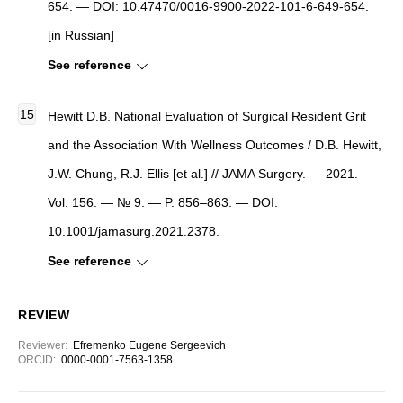
654. — DOI: 10.47470/0016-9900-2022-101-6-649-654.
[in Russian]
See reference
Hewitt D.B. National Evaluation of Surgical Resident Grit
and the Association With Wellness Outcomes / D.B. Hewitt,
J.W. Chung, R.J. Ellis [et al.] // JAMA Surgery. — 2021. —
Vol. 156. — № 9. — P. 856–863. — DOI:
10.1001/jamasurg.2021.2378.
See reference
REVIEW
Reviewer
:
Еfremenko Eugene Sergeevich
ORCID:
0000-0001-7563-1358