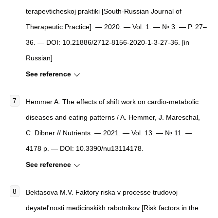
terapevticheskoj praktiki [South-Russian Journal of
Therapeutic Practice]. — 2020. — Vol. 1. — № 3. — P. 27–
36. — DOI: 10.21886/2712-8156-2020-1-3-27-36. [in
Russian]
See reference
Hemmer A. The effects of shift work on cardio-metabolic
diseases and eating patterns / A. Hemmer, J. Mareschal,
C. Dibner // Nutrients. — 2021. — Vol. 13. — № 11. —
4178 p. — DOI: 10.3390/nu13114178.
See reference
Bektasova M.V. Faktory riska v processe trudovoj
deyatel'nosti medicinskikh rabotnikov [Risk factors in the