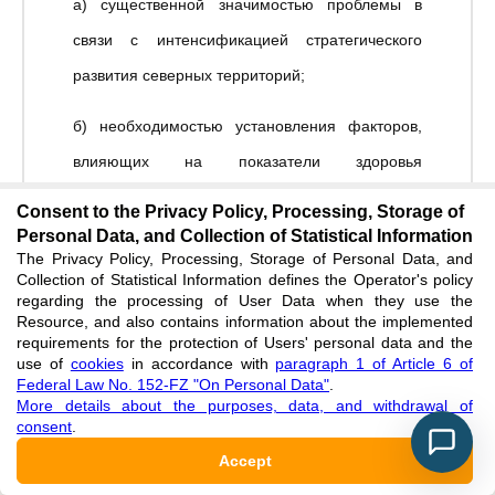
а) существенной значимостью проблемы в
связи с интенсификацией стратегического
развития северных территорий;
б) необходимостью установления факторов,
влияющих на показатели здоровья
трудоспособного населения северных
Consent to the Privacy Policy, Processing, Storage of
регионов.
Personal Data, and Collection of Statistical Information
The Privacy Policy, Processing, Storage of Personal Data, and
Collection of Statistical Information defines the Operator's policy
Научная новизна.
В публикации:
regarding the processing of User Data when they use the
Resource, and also contains information about the implemented
1) изложена актуальность исследования в
requirements for the protection of Users' personal data and the
use of
cookies
in accordance with
paragraph 1 of Article 6 of
рамках рассмотрение проблемы
Federal Law No. 152-FZ "On Personal Data"
.
стратегического развития северных территорий
More details about the purposes, data, and withdrawal of
consent
.
России;
Accept
2) дана общая характеристика синдрома