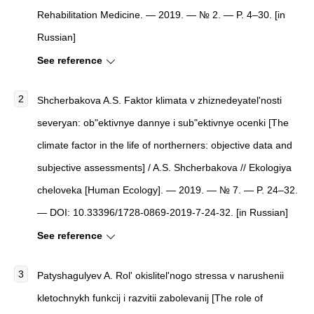
Rehabilitation Medicine. — 2019. — № 2. — P. 4–30. [in
Russian]
See reference
Shcherbakova A.S. Faktor klimata v zhiznedeyatel'nosti
severyan: ob"ektivnye dannye i sub"ektivnye ocenki [The
climate factor in the life of northerners: objective data and
subjective assessments] / A.S. Shcherbakova // Ekologiya
cheloveka [Human Ecology]. — 2019. — № 7. — P. 24–32.
— DOI: 10.33396/1728-0869-2019-7-24-32. [in Russian]
See reference
Patyshagulyev A. Rol' okislitel'nogo stressa v narushenii
kletochnykh funkcij i razvitii zabolevanij [The role of