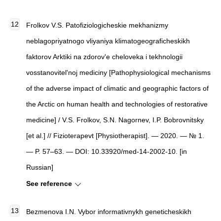
Frolkov V.S. Patofiziologicheskie mekhanizmy
neblagopriyatnogo vliyaniya klimatogeograficheskikh
faktorov Arktiki na zdorov'e cheloveka i tekhnologii
vosstanovitel'noj mediciny [Pathophysiological mechanisms
of the adverse impact of climatic and geographic factors of
the Arctic on human health and technologies of restorative
medicine] / V.S. Frolkov, S.N. Nagornev, I.P. Bobrovnitsky
[et al.] // Fizioterapevt [Physiotherapist]. — 2020. — № 1.
— P. 57–63. — DOI: 10.33920/med-14-2002-10. [in
Russian]
See reference
Bezmenova I.N. Vybor informativnykh geneticheskikh