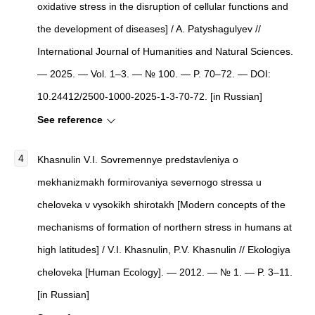
oxidative stress in the disruption of cellular functions and
the development of diseases] / A. Patyshagulyev //
International Journal of Humanities and Natural Sciences.
— 2025. — Vol. 1–3. — № 100. — P. 70–72. — DOI:
10.24412/2500-1000-2025-1-3-70-72. [in Russian]
See reference
Khasnulin V.I. Sovremennye predstavleniya o
mekhanizmakh formirovaniya severnogo stressa u
cheloveka v vysokikh shirotakh [Modern concepts of the
mechanisms of formation of northern stress in humans at
high latitudes] / V.I. Khasnulin, P.V. Khasnulin // Ekologiya
cheloveka [Human Ecology]. — 2012. — № 1. — P. 3–11.
[in Russian]