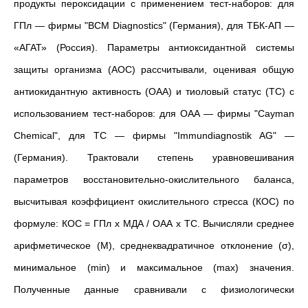
продукты пероксидации с применением тест-наборов: для
ГПл — фирмы "BCM Diagnostics" (Германия), для ТБК-АП —
«АГАТ» (Россия). Параметры антиоксидантной системы
защиты организма (АОС) рассчитывали, оценивая общую
антиокидантную активность (ОАА) и тиоловый статус (ТС) с
использованием тест-наборов: для ОАА — фирмы "Cayman
Chemical", для ТС — фирмы "Immundiagnostik AG" —
(Германия). Трактовали степень уравновешивания
параметров восстановительно-окислительного баланса,
высчитывая коэффициент окислительного стресса (КОС) по
формуле: КОС = ГПл х МДА / ОАА х ТС. Вычисляли среднее
арифметическое (M), среднеквадратичное отклонение (σ),
минимальное (min) и максимальное (max) значения.
Полученные данные сравнивали с физиологически