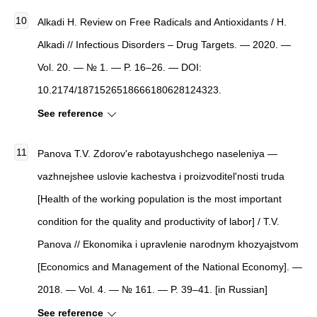
Alkadi H. Review on Free Radicals and Antioxidants / H.
Alkadi // Infectious Disorders – Drug Targets. — 2020. —
Vol. 20. — № 1. — P. 16–26. — DOI:
10.2174/1871526518666180628124323.
See reference
Panova T.V. Zdorov'e rabotayushchego naseleniya —
vazhnejshee uslovie kachestva i proizvoditel'nosti truda
[Health of the working population is the most important
condition for the quality and productivity of labor] / T.V.
Panova // Ekonomika i upravlenie narodnym khozyajstvom
[Economics and Management of the National Economy]. —
2018. — Vol. 4. — № 161. — P. 39–41. [in Russian]
See reference