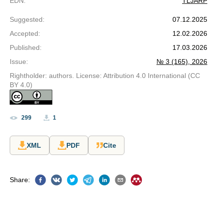
EDN
:
TLJARP
Suggested
:
07.12.2025
Accepted
:
12.02.2026
Published
:
17.03.2026
Issue
:
№ 3 (165), 2026
Rightholder: authors. License: Attribution 4.0 International (CC
BY 4.0)
299
1
XML
PDF
Cite
Share
: