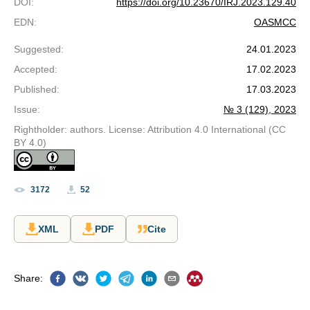
DOI
:
https://doi.org/10.23670/IRJ.2023.129.40
EDN
:
OASMCC
Suggested
:
24.01.2023
Accepted
:
17.02.2023
Published
:
17.03.2023
Issue
:
№ 3 (129), 2023
Rightholder: authors. License: Attribution 4.0 International (CC
BY 4.0)
3172
52
XML
PDF
Cite
Share
: