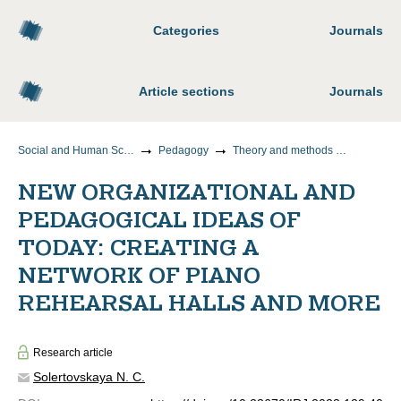
Categories
Journals
Article sections
Journals
Social and Human Sciences
Pedagogy
Theory and methods of teaching and upbringing (by areas and levels of education)
NEW ORGANIZATIONAL AND
PEDAGOGICAL IDEAS OF
TODAY: CREATING A
NETWORK OF PIANO
REHEARSAL HALLS AND MORE
Research article
Solertovskaya N. C.