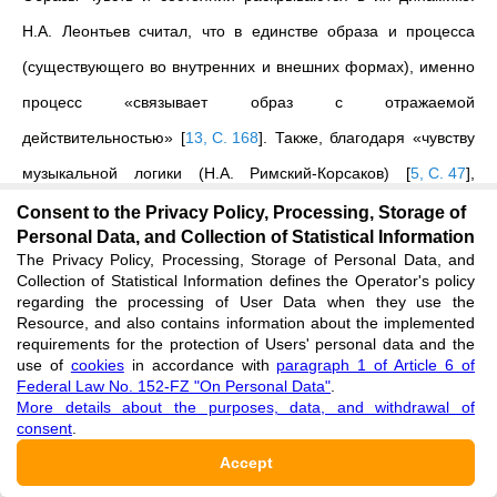
Н.А. Леонтьев считал, что в единстве образа и процесса
(существующего во внутренних и внешних формах), именно
процесс «связывает образ с отражаемой
действительностью»
[
13, С. 168
]
. Также, благодаря «чувству
музыкальной логики (Н.А. Римский-Корсаков)
[
5, С. 47
]
,
происходит восприятие и осмысление всего музыкального
Consent to the Privacy Policy, Processing, Storage of
Personal Data, and Collection of Statistical Information
произведения. Появляется «музыкальный образ, который
The Privacy Policy, Processing, Storage of Personal Data, and
является идеальной представленностью звучания музыки в
Collection of Statistical Information defines the Operator's policy
regarding the processing of User Data when they use the
сознании»
[
5, С. 97
]
. Понимание выражает отношение
Resource, and also contains information about the implemented
requirements for the protection of Users' personal data and the
человека, владеющего нормами данной культуры к
use of
cookies
in accordance with
paragraph 1 of Article 6 of
произведенному в рамках этой культуры музыкальному
Federal Law No. 152-FZ "On Personal Data"
.
More details about the purposes, data, and withdrawal of
произведению. Процесс понимания наделяется
consent
.
деятельностно-коммуникативной природой. Смыслы
Accept
рождаются в процессах понимания в конкретных