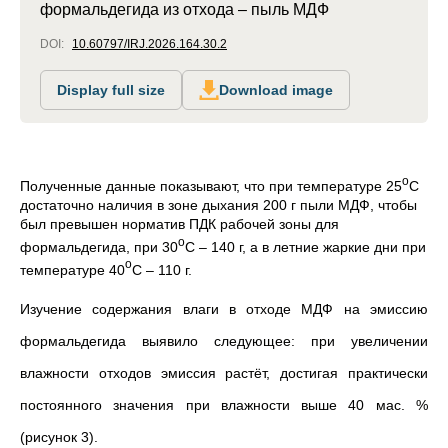
формальдегида из отхода – пыль МДФ
DOI:
10.60797/IRJ.2026.164.30.2
Display full size
Download image
о
Полученные данные показывают, что при температуре 25
С
достаточно наличия в зоне дыхания 200 г пыли МДФ, чтобы
был превышен норматив ПДК рабочей зоны для
о
формальдегида, при 30
С – 140 г, а в летние жаркие дни при
о
температуре 40
С – 110 г.
Изучение содержания влаги в отходе МДФ на эмиссию
формальдегида выявило следующее: при увеличении
влажности отходов эмиссия растёт, достигая практически
постоянного значения при влажности выше 40 мас. %
(рисунок 3).