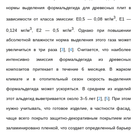
нормы выделения формальдегида для древесных плит в
3
зависимости от класса эмиссии: Е0,5 — 0,08 мг/м
, Е1 —
3
3
0,124 мг/м
, Е2 — 0,5 мг/м
. Однако при повышении
абсолютной влажности норма выделения этого газа может
увеличиться в три раза
[
3
]
,
[
4
]
. Считается, что наиболее
интенсивно эмиссия формальдегида из древесных
композитов притекает в течение 6 месяцев. В жарком
климате и в отопительный сезон скорость выделения
формальдегида может ускоряться. В среднем из изделий
этот альдегид выветривается около 3–5 лет
[
2
]
,
[
5
]
. При этом
нужно учитывать, что готовое изделие, в частности фасад,
чаще всего покрыто защитно-декоративным покрытием или
заламинировано пленкой, что создает определенный барьер