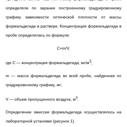
определяли по заранее построенному градуировочному
графику зависимости оптической плотности от массы
формальдегида в растворе. Концентрация формальдегида в
пробе определялась по формуле:
С=m/V,
3
где С — концентрация формальдегида, мг/м
;
m — масса формальдегида во всей пробе, найденная по
градуировочному графику, мг;
3
V — объем пропущенного воздуха, м
.
Определение эмиссии формальдегида осуществлялось на
лабораторной установке (рисунок 1).