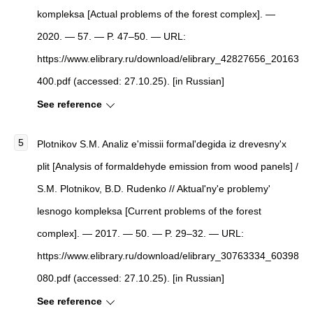
kompleksa
[
Actual problems of the forest complex
]
. —
2020. — 57. — P. 47–50. — URL:
https://www.elibrary.ru/download/elibrary_42827656_20163
400.pdf (accessed: 27.10.25). [in Russian]
See reference
Plotnikov S.M.
Analiz e'missii formal'degida iz drevesny'x
plit
[
Analysis of formaldehyde emission from wood panels
]
/
S.M. Plotnikov, B.D. Rudenko //
Aktual'ny'e problemy'
lesnogo kompleksa
[
Current problems of the forest
complex
]
. — 2017. — 50. — P. 29–32. — URL:
https://www.elibrary.ru/download/elibrary_30763334_60398
080.pdf (accessed: 27.10.25). [in Russian]
See reference