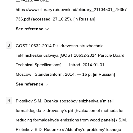
https://www.elibrary.ru/download/elibrary_21104501_79357
736.pdf (accessed: 27.10.25). [in Russian]
See reference
GOST 10632-2014 Pliti drevesno-struzhechnie.
Tekhnicheskie usloviya [GOST 10632-2014 Particle Board.
Technical Specifications]. — Introd. 2014-01-01. —
Moscow : Standartinform, 2014. — 16 p. [in Russian]
See reference
Plotnikov S.M.
Ocenka sposobov snizheniya e'missii
formal'degida iz drevesny'x plit
[
Evaluation of methods for
reducing formaldehyde emissions from wood panels
]
/ S.M.
Plotnikov, B.D. Rudenko //
Aktual'ny'e problemy' lesnogo