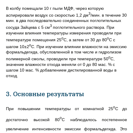
В колбу помещали 10 г пыли МДФ, через которую
3
аспирировали воздух со скоростью 1,2 дм
/мин. в течение 30
мин. в два последовательно соединенных поглотительных
3
сосуда Зайцева с 5 см
поглотительного раствора. При
изучении влияния температуры измерения проводили при
о
о
температуре помещения 25
С, а затем от 30 до 80
С с
о
шагом 10±2
С. При изучении влиянии влажности на эмиссию
формальдегида, обусловленной в том числе и гидролизом
о
полимерной смолы, проводили при температуре 50
С,
значение влажности отхода меняли от 0 до 80 мас. % с
шагом 10 мас. % добавлением дистилированной воды в
отход.
3. Основные результаты
о
При повышении температуры от комнатной 25
С до
о
достаточно высокой 80
С наблюдалось постепенное
увеличение интенсивности эмиссии формальдегида. Это