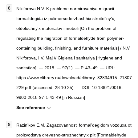
Nikiforova N.V.
K probleme normirovaniya migracii
formal'degida iz polimersoderzhashhix stroitel'ny'x,
otdelochny'x materialov i mebeli
[
On the problem of
regulating the migration of formaldehyde from polymer-
containing building, finishing, and furniture materials
]
/ N.V.
Nikiforova, I.V. Maj //
Gigiena i sanitariya
[
Hygiene and
sanitation
]
. — 2018. — 97(1). — P. 43–49. — URL:
https://www.elibrary.ru/download/elibrary_32834915_21807
229.pdf (accessed: 28.10.25). — DOI: 10.18821/0016-
9900-2018-97-1-43-49 [in Russian]
See reference
Razin'kov E.M.
Zagazovannost' formal'degidom vozduxa ot
proizvodstva drevesno-struzhechny'x plit
[
Formaldehyde