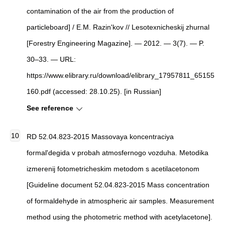
contamination of the air from the production of
particleboard
]
/ E.M. Razin'kov //
Lesotexnicheskij zhurnal
[
Forestry Engineering Magazine
]
. — 2012. — 3(7). — P.
30–33. — URL:
https://www.elibrary.ru/download/elibrary_17957811_65155
160.pdf (accessed: 28.10.25). [in Russian]
See reference
RD 52.04.823-2015 Massovaya koncentraciya
formal'degida v probah atmosfernogo vozduha. Metodika
izmerenij fotometricheskim metodom s acetilacetonom
[Guideline document 52.04.823-2015 Mass concentration
of formaldehyde in atmospheric air samples. Measurement
method using the photometric method with acetylacetone].