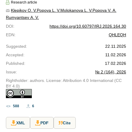
Research article
Klepikov O. V.
Popova L. V.
Molokanova L. V.
Popova V. A.
Rumyantsev A. V.
DOI
:
https://doi.org/10.60797/IRJ.2026.164.30
EDN
:
QHLEQH
Suggested
:
22.11.2025
Accepted
:
11.02.2026
Published
:
17.02.2026
Issue
:
№ 2 (164), 2026
Rightholder: authors. License: Attribution 4.0 International (CC
BY 4.0)
588
6
XML
PDF
Cite