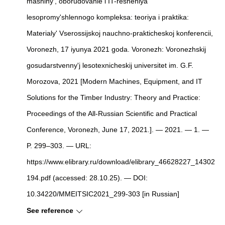
mashiny', oborudovanie i IT-resheniya
lesopromy'shlennogo kompleksa: teoriya i praktika:
Materialy' Vserossijskoj nauchno-prakticheskoj konferencii,
Voronezh, 17 iyunya 2021 goda. Voronezh: Voronezhskij
gosudarstvenny'j lesotexnicheskij universitet im. G.F.
Morozova, 2021
[
Modern Machines, Equipment, and IT
Solutions for the Timber Industry: Theory and Practice:
Proceedings of the All-Russian Scientific and Practical
Conference, Voronezh, June 17, 2021.
]
. — 2021. — 1. —
P. 299–303. — URL:
https://www.elibrary.ru/download/elibrary_46628227_14302
194.pdf (accessed: 28.10.25). — DOI:
10.34220/MMEITSIC2021_299-303 [in Russian]
See reference