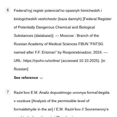
Federal'nyj registr potencial'no opasnyh himicheskih i
biologicheskih veshchestv (baza dannyh) [Federal Register
of Potentially Dangerous Chemical and Biological
Substances (database)]. — Moscow : Branch of the
Russian Academy of Medical Sciences FBUN "FNTSG
named after F.F. Erisman" by Rospotrebnadzor, 2024. —
URL: https://rpohv.ru/online/ (accessed 10.10.2025). [in
Russian]
See reference
Razin'kov E.M.
Analiz dopustimogo urovnya formal'degida
v vozduxe
[
Analysis of the permissible level of
formaldehyde in the air
]
/ E.M. Razin'kov //
Sovremenny'e