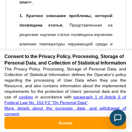
плит».
1. Краткое описание проблемы, которой
посвящена статья.
Представленная на
рецензию научная статья посвящена изучению
влиянию температуры окружающей среды и
влажности воздуха на эмиссию формальдегида
Consent to the Privacy Policy, Processing, Storage of
из отходов мебельного производства.
Personal Data, and Collection of Statistical Information
The Privacy Policy, Processing, Storage of Personal Data, and
Collection of Statistical Information defines the Operator's policy
2. Степень актуальности предоставляемой
regarding the processing of User Data when they use the
статьи.
В последнее время в мебельном
Resource, and also contains information about the implemented
requirements for the protection of Users' personal data and the
производстве все чаще используются
use of
cookies
in accordance with
paragraph 1 of Article 6 of
Federal Law No. 152-FZ "On Personal Data"
.
древесные композиты, при изготовлении
More details about the purposes, data, and withdrawal of
consent
.
которых используют фенолформальдегидные
Accept
смолы. Доказано, что формальдегид,