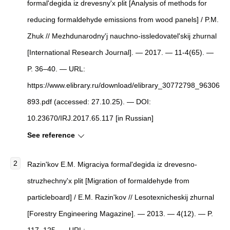
formal'degida iz drevesny'x plit
[
Analysis of methods for
reducing formaldehyde emissions from wood panels
]
/ P.M.
Zhuk //
Mezhdunarodny'j nauchno-issledovatel'skij zhurnal
[
International Research Journal
]
. — 2017. — 11-4(65). —
P. 36–40. — URL:
https://www.elibrary.ru/download/elibrary_30772798_96306
893.pdf (accessed: 27.10.25). — DOI:
10.23670/IRJ.2017.65.117 [in Russian]
See reference
Razin'kov E.M.
Migraciya formal'degida iz drevesno-
struzhechny'x plit
[
Migration of formaldehyde from
particleboard
]
/ E.M. Razin'kov //
Lesotexnicheskij zhurnal
[
Forestry Engineering Magazine
]
. — 2013. — 4(12). — P.
117–125. — URL: