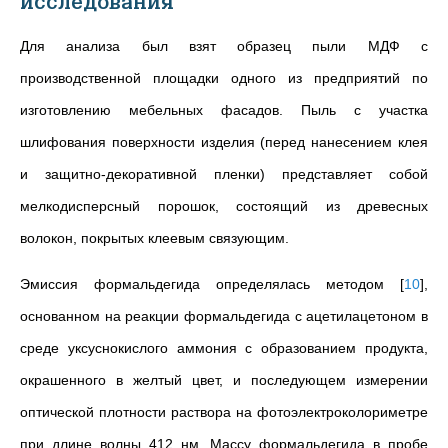
исследования
Для анализа был взят образец пыли МДФ с
производственной площадки одного из предприятий по
изготовлению мебельных фасадов. Пыль с участка
шлифования поверхности изделия (перед нанесением клея
и защитно-декоративной пленки) представляет собой
мелкодисперсный порошок, состоящий из древесных
волокон, покрытых клеевым связующим.
Эмиссия формальдегида определялась методом
[
10
]
,
основанном на реакции формальдегида с ацетилацетоном в
среде уксуснокислого аммония с образованием продукта,
окрашенного в желтый цвет, и последующем измерении
оптической плотности раствора на фотоэлектроколориметре
при длине волны 412 нм. Массу формальдегида в пробе