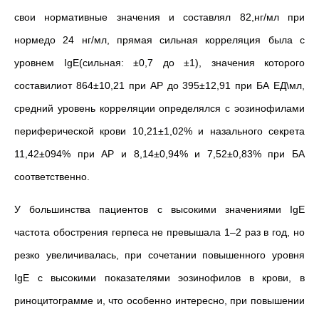
свои нормативные значения и составлял 82,нг/мл при
нормедо 24 нг/мл, прямая сильная корреляция была с
уровнем IgE(сильная: ±0,7 до ±1), значения которого
составилиот 864
±
10,21 при АР до 395
±
12,91 при БА ЕД\мл,
средний уровень корреляции определялся с эозинофилами
периферической крови 10,21
±
1,02% и назального секрета
11,42
±
094% при АР и 8,14
±
0,94% и 7,52
±
0,83% при БА
соответственно.
У большинства пациентов с высокими значениями IgE
частота обострения герпеса не превышала 1–2 раз в год, но
резко увеличивалась, при сочетании повышенного уровня
IgE с высокими показателями эозинофилов в крови, в
риноцитограмме и, что особенно интересно, при повышении