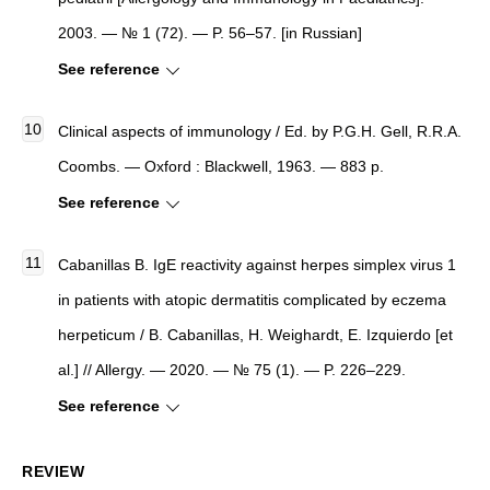
2003. — № 1 (72). — P. 56–57. [in Russian]
See reference
Clinical aspects of immunology / Ed. by P.G.H. Gell, R.R.A.
Coombs. — Oxford : Blackwell, 1963. — 883 p.
See reference
Cabanillas B. IgE reactivity against herpes simplex virus 1
in patients with atopic dermatitis complicated by eczema
herpeticum / B. Cabanillas, H. Weighardt, E. Izquierdo [et
al.] // Allergy. — 2020. — № 75 (1). — P. 226–229.
See reference
REVIEW