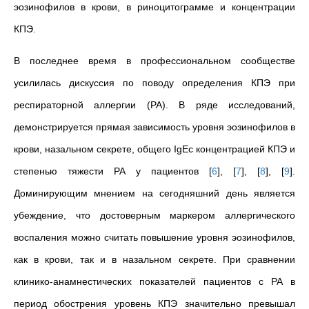
эозинофилов в крови, в риноцитограмме и концентрации
КПЭ.
В последнее время в профессиональном сообществе
усилилась дискуссия по поводу определения КПЭ при
респираторной аллергии (РА). В ряде исследований,
демонстрируется прямая зависимость уровня эозинофилов в
крови, назальном секрете, общего IgEс концентрацией КПЭ и
степенью тяжести РА у пациентов
[
6
]
,
[
7
]
,
[
8
]
,
[
9
]
.
Доминирующим мнением на сегодняшний день является
убеждение, что достоверным маркером аллергического
воспаления можно считать повышение уровня эозинофилов,
как в крови, так и в назальном секрете. При сравнении
клинико-анамнестических показателей пациентов с РА в
период обострения уровень КПЭ значительно превышал