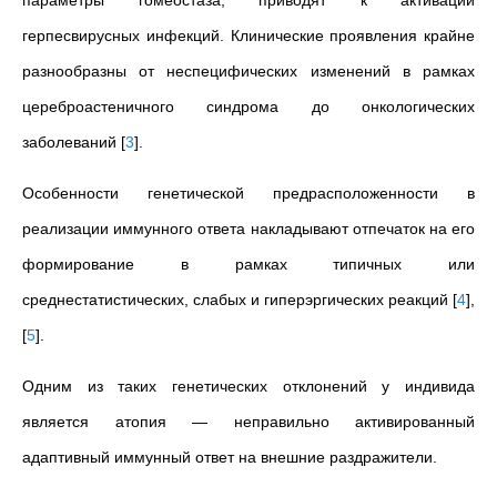
параметры гомеостаза, приводят к активации
герпесвирусных инфекций. Клинические проявления крайне
разнообразны от неспецифических изменений в рамках
цереброастеничного синдрома до онкологических
заболеваний
[
3
]
.
Особенности генетической предрасположенности в
реализации иммунного ответа накладывают отпечаток на его
формирование в рамках типичных или
среднестатистических, слабых и гиперэргических реакций
[
4
]
,
[
5
]
.
Одним из таких генетических отклонений у индивида
является атопия — неправильно активированный
адаптивный иммунный ответ на внешние раздражители.