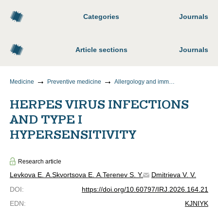
Categories
Journals
Article sections
Journals
Medicine
Preventive medicine
Allergology and immunology
HERPES VIRUS INFECTIONS
AND TYPE I
HYPERSENSITIVITY
Research article
Levkova E. A.
Skvortsova E. A.
Terenev S. Y.
Dmitrieva V. V.
DOI
:
https://doi.org/10.60797/IRJ.2026.164.21
EDN
:
KJNIYK