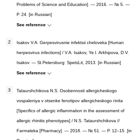
Problems of Science and Education]. — 2016. — № 5. —
P. 24. [in Russian]
See reference
Isakov V.A. Gerpesvirusnie infektsii cheloveka [Human
herpesvirus infections] / V.A. Isakov, Ye.I. Arkhipova, D.V.
Isakov. — St.Petersburg: SpetsLit, 2013. [in Russian]
See reference
Tataurshchikova N.S. Osobennosti allergicheskogo
vospaleniya v otsenke fenotipov allergicheskogo rinita
[Specifics of allergic inflammation in the assessment of
allergic rhinitis phenotypes] / N.S. Tataurshchikova //
Farmateka [Pharmacy]. — 2018. — № 51. — P. 12–15. [in