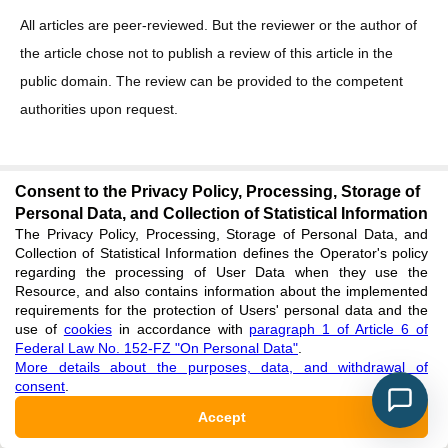
All articles are peer-reviewed. But the reviewer or the author of
the article chose not to publish a review of this article in the
public domain. The review can be provided to the competent
authorities upon request.
AUTHOR INFORMATION
Consent to the Privacy Policy, Processing, Storage of
Levkova Elena Anatolevna
Personal Data, and Collection of Statistical Information
The Privacy Policy, Processing, Storage of Personal Data, and
Collection of Statistical Information defines the Operator's policy
ORCID:
regarding the processing of User Data when they use the
0000-0002-7633-4678
Resource, and also contains information about the implemented
requirements for the protection of Users' personal data and the
Affiliation
use of
cookies
in accordance with
paragraph 1 of Article 6 of
Peoples' Friendship University of Russia named after Patrice
Lumumba, Moscow, Russian Federation
Federal Law No. 152-FZ "On Personal Data"
.
More details about the purposes, data, and withdrawal of
Role
:
consent
.
Author
Accept
ELIBRARY AUTHOR ID:
147865