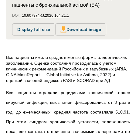
пациенты с бронхиальной астмой (БА)
DOI:
10.60797/IRJ.2026.164.21.1
Display full size
Download image
Все пациенты имели среднетяжелые формы аллергических
заболеваний. Оценка состояния проводилась с учетом
клинических рекомендаций Российских и зарубежных (ARIA,
GINA MainReport — Global Initiative for Asthma, 2022) и
оценкой значений индексов PASI и SCORAD при АД.
Все пациенты страдали рецидивами хронической герпес
вирусной инфекции, высыпания фиксировались от 3 раз в
год, до ежемесячных, средняя частота составляла 5
±
0,91.
При этом синдром хронической усталости, заложенность
носа, вне контакта с причинно-значимыми аллергенами по