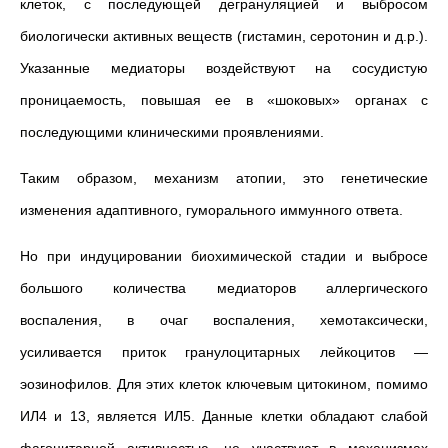
клеток, с последующей дегрануляцией и выбросом
биологически активных веществ (гистамин, серотонин и д.р.).
Указанные медиаторы воздействуют на сосудистую
проницаемость, повышая ее в «шоковых» органах с
последующими клиническими проявлениями.
Таким образом, механизм атопии, это генетические
изменения адаптивного, гуморального иммунного ответа.
Но при индуцировании биохимической стадии и выбросе
большого количества медиаторов аллергического
воспаления, в очаг воспаления, хемотаксически,
усиливается приток гранулоцитарных лейкоцитов —
эозинофилов. Для этих клеток ключевым цитокином, помимо
ИЛ4 и 13, является ИЛ5. Данные клетки обладают слабой
фагоцитарной активностью, не участвуют в механизмах