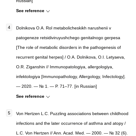
Russian]
See reference
Dolnikova O.A. Rol metabolicheskikh narushenii v
patogeneze retsidiviruyushchego genitalnogo gerpesa
[The role of metabolic disorders in the pathogenesis of
recurrent genital herpes] / O.A. Dolnikova, O.I. Letyaeva,
O.R. Ziganshin // Immunopatologiya, allergologiya,
infektologiya [Immunopathology, Allergology, Infectology].
— 2020. — № 1. — P. 71–77. [in Russian]
See reference
Von Hertzen L.C. Puzzling associations between childhood
infections and the later occurrence of asthma and atopy /
L.C. Von Hertzen // Ann. Acad. Med. — 2000. — № 32 (6).