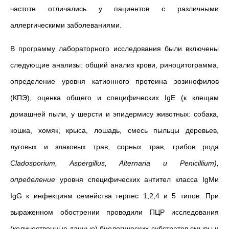
частоте отличались у пациентов с различными
аллергическими заболеваниями.
В программу лабораторного исследования были включены
следующие анализы: общий анализ крови, риноцитограмма,
определение уровня катионного протеина эозинофилов
(КПЭ), оценка общего и специфических IgE (к клещам
домашней пыли, у шерсти и эпидермису животных: собака,
кошка, хомяк, крыса, лошадь, смесь пыльцы деревьев,
луговых и злаковых трав, сорных трав, грибов рода
Cladosporium, Aspergillus, Alternaria и Penicillium),
определение
уровня специфических антител класса IgMи
IgG к инфекциям семейства герпес 1,2,4 и 5 типов. При
выраженном обострении проводили ПЦР исследования
(количественные данные) биологических субстратов смывы и