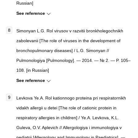
Russian]
See reference
Simonyan L.G. Rol virusov v razvitii bronkholegochnikh
zabolevanii [The role of viruses in the development of
bronchopulmonary diseases] / L.G. Simonyan //
Pulmonologiya [Pulmonology]. — 2014. — № 2. — P. 105–
108. [in Russian]
See reference
Levkova Ye.A. Rol kationnogo proteina pri respiratornikh
vidakh allergii u detei [The role of cationic protein in
respiratory allergies in children] / Ye.A. Levkova, K.L.
Guleva, O.V. Aplevich // Allergologiya i immunologiya v
pediatrii [Allergology and Immunology in Paediatrics]. —