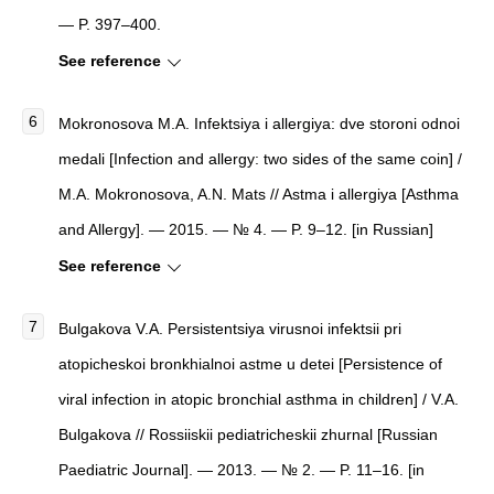
— P. 397–400.
See reference
Mokronosova M.A. Infektsiya i allergiya: dve storoni odnoi
medali [Infection and allergy: two sides of the same coin] /
M.A. Mokronosova, A.N. Mats // Astma i allergiya [Asthma
and Allergy]. — 2015. — № 4. — P. 9–12. [in Russian]
See reference
Bulgakova V.A. Persistentsiya virusnoi infektsii pri
atopicheskoi bronkhialnoi astme u detei [Persistence of
viral infection in atopic bronchial asthma in children] / V.A.
Bulgakova // Rossiiskii pediatricheskii zhurnal [Russian
Paediatric Journal]. — 2013. — № 2. — P. 11–16. [in