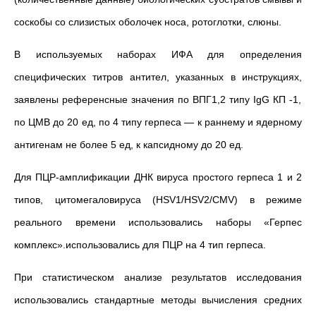
соскобы со слизистых оболочек носа, ротоглотки, слюны.
В используемых наборах ИФА для определения
специфических титров антител, указанных в инструкциях,
заявлены референсные значения по ВПГ1,2 типу IgG КП -1,
по ЦМВ до 20 ед, по 4 типу герпеса
—
к раннему и ядерному
антигенам не более 5 ед, к капсидному до 20 ед.
Д
ля ПЦР-амплификации ДНК вируса простого герпеса 1 и 2
типов, цитомегаловируса (HSV1/HSV2/CMV) в режиме
реального времени использовались наборы «Герпес
комплекс».использовались д
ля ПЦР на 4 тип герпеса.
При статистическом анализе результатов исследования
использовались стандартные методы вычисления средних