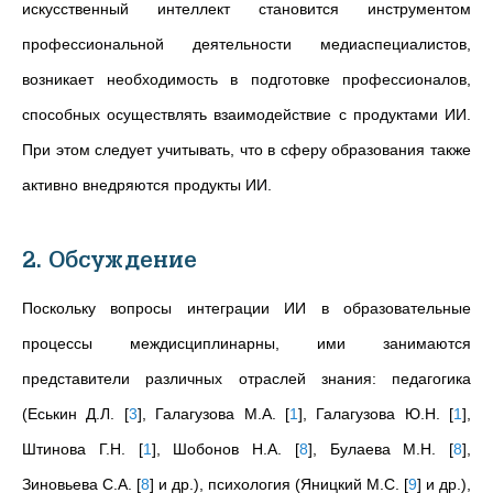
искусственный интеллект становится инструментом
профессиональной деятельности медиаспециалистов,
возникает необходимость в подготовке профессионалов,
способных осуществлять взаимодействие с продуктами ИИ.
При этом следует учитывать, что в сферу образования также
активно внедряются продукты ИИ.
2. Обсуждение
Поскольку вопросы интеграции ИИ в образовательные
процессы междисциплинарны, ими занимаются
представители различных отраслей знания: педагогика
(Еськин Д.Л.
[
3
]
, Галагузова М.А.
[
1
]
, Галагузова Ю.Н.
[
1
]
,
Штинова Г.Н.
[
1
]
, Шобонов Н.А.
[
8
]
, Булаева М.Н.
[
8
]
,
Зиновьева С.А.
[
8
]
и др.), психология (Яницкий М.С.
[
9
]
и др.),