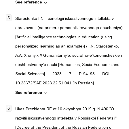
See reference
Starostenko I.N.
Texnologii iskusstvennogo intellekta v
obrazovanii (na primere personalizirovannogo obucheniya)
[
Artificial intelligence technologies in education (using
personalized learning as an example)
]
/ I.N. Starostenko,
A.A. Xromy'x //
Gumanitarny'e, social'no-e'konomicheskie i
obshhestvenny'e nauki
[
Humanities, Socio-Economic and
Social Sciences
]
. — 2023. — 7. — P. 94–98. — DOI:
10.23672/SAE.2023.22.51.041 [in Russian]
See reference
Ukaz Prezidenta RF ot 10 oktyabrya 2019 g. N 490 "O
razvitii iskusstvennogo intellekta v Rossiiskoi Federatsii"
[Decree of the President of the Russian Federation of