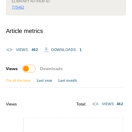
ELIBRARY AUTHOR ID:
775462
Article metrics
VIEWS
:
462
DOWNLOADS
:
1
Views
Downloads
For all the time
Last year
Last month
Views
Total
:
VIEWS
:
462