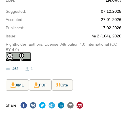
EDN
:
LNXAAN
Suggested
:
07.12.2025
Accepted
:
27.01.2026
Published
:
17.02.2026
Issue
:
№ 2 (164), 2026
Rightholder: authors. License: Attribution 4.0 International (CC
BY 4.0)
462
1
XML
PDF
Cite
Share
: