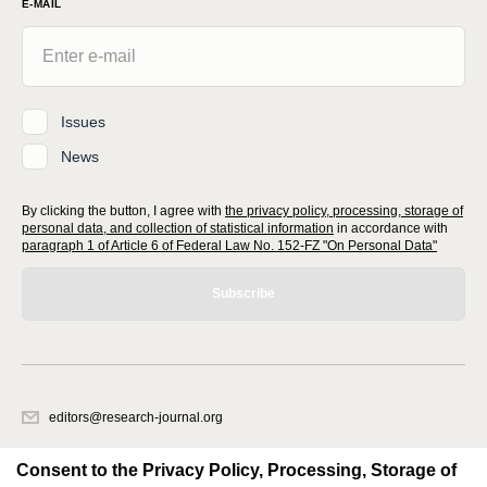
E-MAIL
Issues
News
By clicking the button, I agree with
the privacy policy, processing, storage of
personal data, and collection of statistical information
in accordance with
paragraph 1 of Article 6 of Federal Law No. 152-FZ "On Personal Data"
Subscribe
editors@research-journal.org
620066, Sverdlovsk region, Yekaterinburg, st. Akademicheskaya, 11A,
office 1
Consent to the Privacy Policy, Processing, Storage of