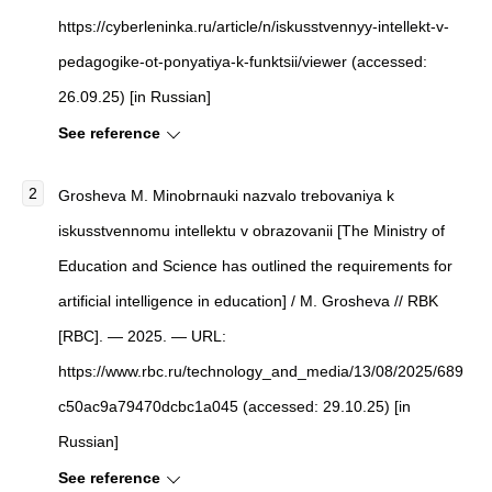
https://cyberleninka.ru/article/n/iskusstvennyy-intellekt-v-
pedagogike-ot-ponyatiya-k-funktsii/viewer (accessed:
26.09.25) [in Russian]
See reference
Grosheva M. Minobrnauki nazvalo trebovaniya k
iskusstvennomu intellektu v obrazovanii [The Ministry of
Education and Science has outlined the requirements for
artificial intelligence in education] / M. Grosheva // RBK
[RBC]. — 2025. — URL:
https://www.rbc.ru/technology_and_media/13/08/2025/689
c50ac9a79470dcbc1a045 (accessed: 29.10.25) [in
Russian]
See reference