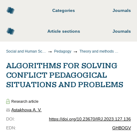
Categories
Journals
Article sections
Journals
Social and Human Sciences
Pedagogy
Theory and methods of teaching and upbringing (by areas and levels of education)
ALGORITHMS FOR SOLVING
CONFLICT PEDAGOGICAL
SITUATIONS AND PROBLEMS
Research article
Astakhova A. V.
DOI
:
https://doi.org/10.23670/IRJ.2023.127.136
EDN
:
GHBOGV