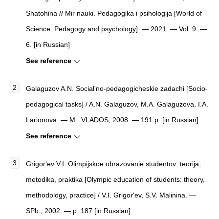
Shatohina // Mir nauki. Pedagogika i psihologija [World of
Science. Pedagogy and psychology]. — 2021. — Vol. 9. —
6. [in Russian]
See reference
Galaguzov A.N. Social'no-pedagogicheskie zadachi [Socio-
pedagogical tasks] / A.N. Galaguzov, M.A. Galaguzova, I.A.
Larionova. — M.: VLADOS, 2008. — 191 p. [in Russian]
See reference
Grigor'ev V.I. Olimpijskoe obrazovanie studentov: teorija,
metodika, praktika [Olympic education of students: theory,
methodology, practice] / V.I. Grigor'ev, S.V. Malinina. —
SPb., 2002. — p. 187 [in Russian]