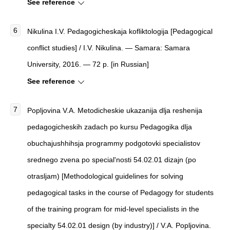
See reference
Nikulina I.V. Pedagogicheskaja kofliktologija [Pedagogical
conflict studies] / I.V. Nikulina. — Samara: Samara
University, 2016. — 72 p. [in Russian]
See reference
Popljovina V.A. Metodicheskie ukazanija dlja reshenija
pedagogicheskih zadach po kursu Pedagogika dlja
obuchajushhihsja programmy podgotovki specialistov
srednego zvena po special'nosti 54.02.01 dizajn (po
otrasljam) [Methodological guidelines for solving
pedagogical tasks in the course of Pedagogy for students
of the training program for mid-level specialists in the
specialty 54.02.01 design (by industry)] / V.A. Popljovina.