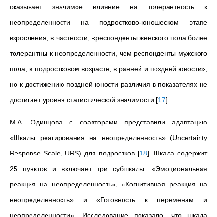
оказывает значимое влияние на толерантность к
неопределенности на подростково-юношеском этапе
взросления, в частности, «респонденты женского пола более
толерантны к неопределенности, чем респонденты мужского
пола, в подростковом возрасте, в ранней и поздней юности»,
но к достижению поздней юности различия в показателях не
достигает уровня статистической значимости
[
17
]
.
М.А.
Одинцова с соавторами представили адаптацию
«Шкалы реагирования на неопределенность» (Uncertainty
Response Scale, URS) для подростков
[
18
]
. Шкала содержит
25 пунктов и включает три субшкалы: «Эмоциональная
реакция на неопределенность», «Когнитивная реакция на
неопределенность» и «Готовность к переменам и
неопределенности». Исследование показало, что шкала