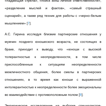
«падающая стрела», «поиск зоны личной ответственности»,
«разделение мыслей и фактов», «самый страшный
сценарий», а также ряд техник для работы с «черно-белым
мышлением»
[
7
]
.
А.С.
Гирина исследуя близкие партнерские отношения у
мужчин позднего юношеского возраста, не состоящих в
браке, приходит к выводу, что «юноши с высокой
толерантностью к неопределенности, в том числе
приспособленные к ситуациям неопределенности
межличностного общения, более смелы в партнерских
отношениях, в то время как юноши с выраженной
интолерантностью к неопределенности более эмоциональны
во взаимодействии с противоположным полом
[
8
]
.
Эмпирическое исследование на выборке специалистов-