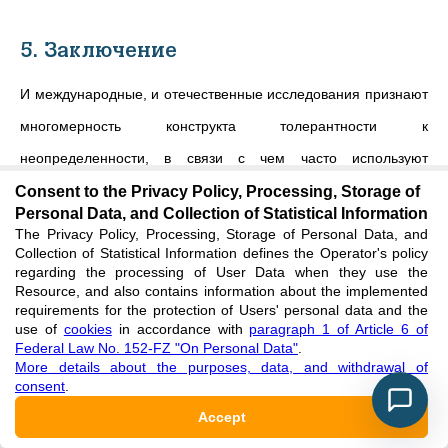
5. Заключение
И международные, и отечественные исследования признают
многомерность конструкта толерантности к
неопределенности, в связи с чем часто используют
междисциплинарный подход, интегрируя знания из
Consent to the Privacy Policy, Processing, Storage of
Personal Data, and Collection of Statistical Information
различных областей психологии (когнитивной, личностной,
The Privacy Policy, Processing, Storage of Personal Data, and
Collection of Statistical Information defines the Operator's policy
социальной, клинической) и смежных дисциплин
regarding the processing of User Data when they use the
(философии, социологии, педагогики). В работах российских
Resource, and also contains information about the implemented
requirements for the protection of Users' personal data and the
авторов отмечается влияние социокультурных факторов на
use of
cookies
in accordance with
paragraph 1 of Article 6 of
Federal Law No. 152-FZ "On Personal Data"
.
формирование отношения к неопределенности, одной из
More details about the purposes, data, and withdrawal of
заметных и перспективных тенденций является интеграция
consent
.
подходов к изучению данных феноменов. Это позволяет
Accept
объединить сильные стороны отечественных и западных