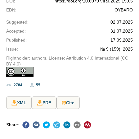
DOI
:
https://doi.org/10.60797/IRJ.2025.159.5
EDN
:
OYBXRO
Suggested
:
02.07.2025
Accepted
:
31.07.2025
Published
:
17.09.2025
Issue
:
№ 9 (159), 2025
Rightholder: authors. License: Attribution 4.0 International (CC
BY 4.0)
2784
55
XML
PDF
Cite
Share
: