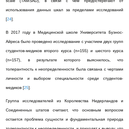
scale (TAMSAD), в связи с чем предостерегают от
использования данных шкал за пределами исследований
[
24
]
.
В 2017 году в Медицинской школе Университета Буэнос-
Айреса было проведено исследование с участием двух групп
студентов-медиков второго курса (n=155) и шестого курса
(n=157), в результате которого выяснилось, что
толерантность к неопределенности была связана с чертами
личности и выбором специальности среди студентов-
медиков
[
25
]
.
Группа исследователей из Королевства Нидерландов и
Соединенных штатов считают, что основным вопросом
остается проблема сущности и фундаментальная природа
толерантности к неопределенности, и приходят к выводу, что