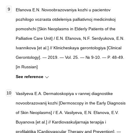
Efanova E.N. Novoobrazovaniya kozhi u pacientov
pozhilogo vozrasta otdeleniya palliativnoj medicinskoj
pomoshchi [Skin Neoplasms in Elderly Patients of the
Palliative Care Unit] / E.N. Efanova, N.F. Serdyukova, E.N.
Ivannikova [et al.] // Klinicheskaya gerontologiya [Clinical
Gerontology]. — 2019. — Vol. 25. — № 9-10. — P. 48-49.
[in Russian]
See reference
Vasilyeva E.A. Dermatoskopiya v rannej diagnostike
novoobrazovanij kozhi [Dermoscopy in the Early Diagnosis
of Skin Neoplasms] / E.A. Vasilyeva, E.N. Efanova, E.V.
Buyanova [et al.] // Kardiovaskuljarnaja terapija i
profilaktika [Cardiovascular Therapy and Prevention]. —