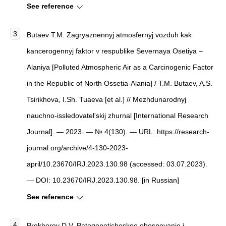
See reference
Butaev T.M. Zagryaznennyj atmosfernyj vozduh kak
kancerogennyj faktor v respublike Severnaya Osetiya –
Alaniya [Polluted Atmospheric Air as a Carcinogenic Factor
in the Republic of North Ossetia-Alania] / T.M. Butaev, A.S.
Tsirikhova, I.Sh. Tuaeva [et al.] // Mezhdunarodnyj
nauchno-issledovatel'skij zhurnal [International Research
Journal]. — 2023. — № 4(130). — URL: https://research-
journal.org/archive/4-130-2023-
april/10.23670/IRJ.2023.130.98 (accessed: 03.07.2023).
— DOI: 10.23670/IRJ.2023.130.98. [in Russian]
See reference
Prokhorov D.V. Patogeneticheskoe obosnovanie i