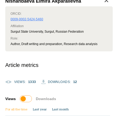
Nishanbaeva Elmira Akparalievna
ORCID:
0009-0002-5424-5460
Affiliation
Surgut State University, Surgut, Russian Federation
Role
:
Author, Draft writing and preparation, Research data analysis
Article metrics
VIEWS
:
1333
DOWNLOADS
:
12
Views
Downloads
For all the time
Last year
Last month