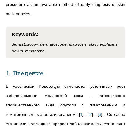
procedure as an available method of early diagnosis of skin
malignancies.
Keywords
:
dermatoscopy, dermatoscope, diagnosis, skin neoplasms,
nevus, melanoma.
1. Введение
В Российской Федерации отмечается устойчивый рост
заболеваемости меланомой кожи – агрессивного
злокачественного вида опухоли с лимфогенным и
гематогенным метастазированием
[
1
]
,
[
2
]
,
[
3
]
. Согласно
статистике, ежегодный прирост заболеваемости составляет