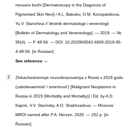
nevusov kozhi [Dermatoscopy in the Diagnosis of
Pigmented Skin Nevi] / A.L. Bakulev, O.M. Konopatskova,
Yu.V. Stanchina // Vestnik dermatologii i venerologii
[Bulletin of Dermatology and Venereology]. — 2019. — №
95(4). — P. 48-56. — DOI: 10.25208/0042-4609-2019-95-
4-48-56. [in Russian]
See reference
Zlokachestvennye novoobrazovaniya v Rossii v 2019 godu
(zabolevaemost' i smertnost') [Malignant Neoplasms in
Russia in 2019 (Morbidity and Mortality)] / Ed. by A.D.
Kaprin, V.V. Starinsky, A.O. Shakhzadova. — Moscow:
MROI named after P.A. Herzen, 2020. — 252 p. [in
Russian]