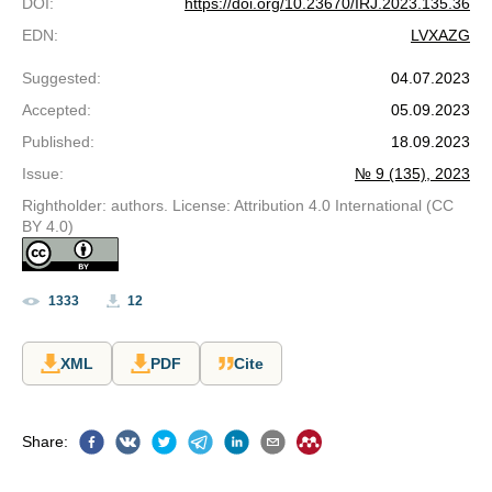
DOI
:
https://doi.org/10.23670/IRJ.2023.135.36
EDN
:
LVXAZG
Suggested
:
04.07.2023
Accepted
:
05.09.2023
Published
:
18.09.2023
Issue
:
№ 9 (135), 2023
Rightholder: authors. License: Attribution 4.0 International (CC
BY 4.0)
1333
12
XML
PDF
Cite
Share
: