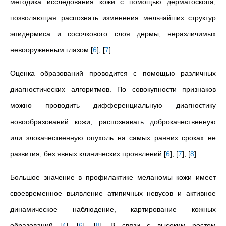
методика исследования кожи с помощью дерматоскопа,
позволяющая распознать изменения мельчайших структур
эпидермиса и сосочкового слоя дермы, неразличимых
невооруженным глазом
[
6
]
,
[
7
]
.
Оценка образований проводится с помощью различных
диагностических алгоритмов. По совокупности признаков
можно проводить дифференциальную диагностику
новообразований кожи, распознавать доброкачественную
или злокачественную опухоль на самых ранних сроках ее
развития, без явных клинических проявлений
[
6
]
,
[
7
]
,
[
8
]
.
Большое значение в профилактике меланомы кожи имеет
своевременное выявление атипичных невусов и активное
динамическое наблюдение, картирование кожных
образований
[
4
]
,
[
6
]
,
[
8
]
. В связи с высоким ростом