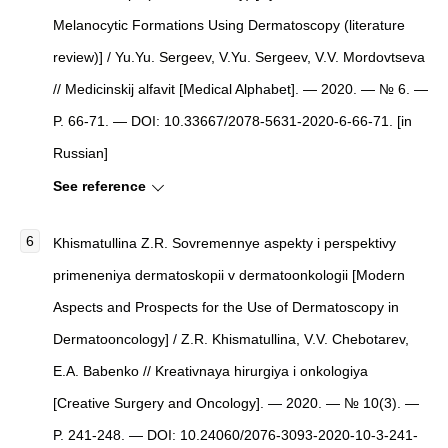
Melanocytic Formations Using Dermatoscopy (literature
review)] / Yu.Yu. Sergeev, V.Yu. Sergeev, V.V. Mordovtseva
// Medicinskij alfavit [Medical Alphabet]. — 2020. — № 6. —
P. 66-71. — DOI: 10.33667/2078-5631-2020-6-66-71. [in
Russian]
See reference
Khismatullina Z.R. Sovremennye aspekty i perspektivy
primeneniya dermatoskopii v dermatoonkologii [Modern
Aspects and Prospects for the Use of Dermatoscopy in
Dermatooncology] / Z.R. Khismatullina, V.V. Chebotarev,
E.A. Babenko // Kreativnaya hirurgiya i onkologiya
[Creative Surgery and Oncology]. — 2020. — № 10(3). —
P. 241-248. — DOI: 10.24060/2076-3093-2020-10-3-241-