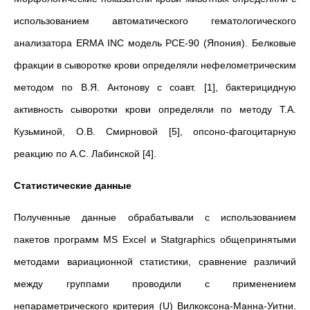
использованием автоматического гематологического
анализатора ERMA INC модель PCE-90 (Япония). Белковые
фракции в сыворотке крови определяли нефелометрическим
методом по В.Я. Антонову с соавт. [1], бактерицидную
активность сыворотки крови определяли по методу Т.А.
Кузьминой, О.В. Смирновой [5], опсоно-фагоцитарную
реакцию по А.С. Лабинской [4].
Статистические данные
Полученные данные обрабатывали с использованием
пакетов программ MS Excel и Statgraphics общепринятыми
методами вариационной статистики, сравнение различий
между группами проводили с применением
непараметрического критерия (U) Вилкоксона-Манна-Уитни.