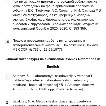
при иммунизации щенков енотовидной собаки против
чумы плотоядных на фоне применения пробиотика
субалин / В.С. Тюфяков, А.С. Сюткина, И.И. Окулова // В
книге: VII Международная конференция молодых
ученых: биофизиков, биотехнологов, молекулярных
биологов и вирусологов. В рамках площадки открытых
коммуникаций OpenBio-2020. 2020. С. 353-355.
Правила проведения работ с использованием
экспериментальных животных. [Приложение к Приказу
МЗ СССР № 755 от 12.08.1977].
Список литературы на английском языке /
References
in
English
Antonov, B. I. Laboratornye issledovanija v veterinarii -
bakterial'nye infekcii [Laboratory tests in veterinary
medicine - bacterial infections] / B. I. Antonov. Moscow:
Agropromizdat. - 1986. - pp. 70-72 [in Russian]
Balakirev, N. A. Metodicheskie ukazanija provedenija
nauchno-khozjajjstvennykh opytov po kormleniju pushnykh