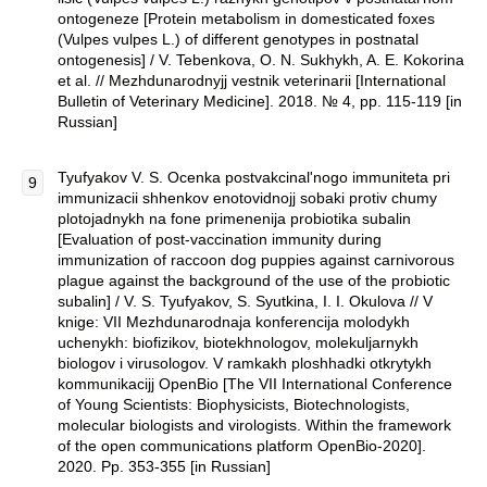
ontogeneze [Protein metabolism in domesticated foxes
(Vulpes vulpes L.) of different genotypes in postnatal
ontogenesis] / V. Tebenkova, O. N. Sukhykh, A. E. Kokorina
et al. // Mezhdunarodnyjj vestnik veterinarii [International
Bulletin of Veterinary Medicine]. 2018. № 4, pp. 115-119 [in
Russian]
Tyufyakov V. S. Ocenka postvakcinal'nogo immuniteta pri
immunizacii shhenkov enotovidnojj sobaki protiv chumy
plotojadnykh na fone primenenija probiotika subalin
[Evaluation of post-vaccination immunity during
immunization of raccoon dog puppies against carnivorous
plague against the background of the use of the probiotic
subalin] / V. S. Tyufyakov, S. Syutkina, I. I. Okulova // V
knige: VII Mezhdunarodnaja konferencija molodykh
uchenykh: biofizikov, biotekhnologov, molekuljarnykh
biologov i virusologov. V ramkakh ploshhadki otkrytykh
kommunikacijj OpenBio [The VII International Conference
of Young Scientists: Biophysicists, Biotechnologists,
molecular biologists and virologists. Within the framework
of the open communications platform OpenBio-2020].
2020. Pp. 353-355 [in Russian]