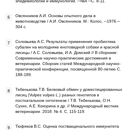
эпидемиологии и иммунологии. ─№4 ─С. 8-11.
Овсянников А.И. Основы опытного дела в
животноводстве / А.И. Овсянников. М.: Колос, ─1976.─
304 с.
Соловьева А.С. Результаты применения пробиотика
субалин на молодняке енотовидной собаки и красной
лисицы / А.С. Соловьева, И.А. Домский // В сборнике:
Современные научно-практические достижения в
ветеринарии. Сборник статей Международной научно-
практической конференции, посвященной 80-летию С.
188-189.
Тебенькова Т.В. Белковый обмен у доместицированных
лисиц (Vulpes vulpes L.) разных генотипов в
постнатальном онтогенезе / Т.В. Тебенькова, О.Н.
Сухих, А.Е. Кокорина и др. // Международный вестник
ветеринарии. 2018. № 4. С. 115-119.
Тюфяков В.С. Оценка поствакцинального иммунитета