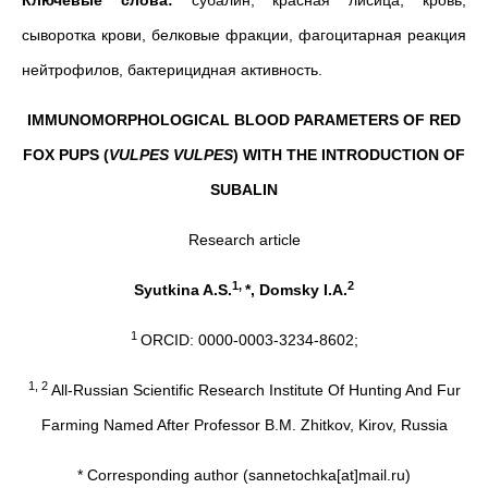
Ключевые слова:
субалин, красная лисица, кровь,
сыворотка крови, белковые фракции, фагоцитарная реакция
нейтрофилов, бактерицидная активность.
IMMUNOMORPHOLOGICAL BLOOD PARAMETERS OF RED
FOX PUPS (
VULPES VULPES
) WITH THE INTRODUCTION OF
SUBALIN
Research article
1,
2
Syutkina A.S.
*, Domsky I.A.
1
ORCID: 0000-0003-3234-8602;
1, 2
All-Russian Scientific Research Institute Of Hunting And Fur
Farming Named After Professor B.M. Zhitkov, Kirov, Russia
* Corresponding author (sannetochka[at]mail.ru)