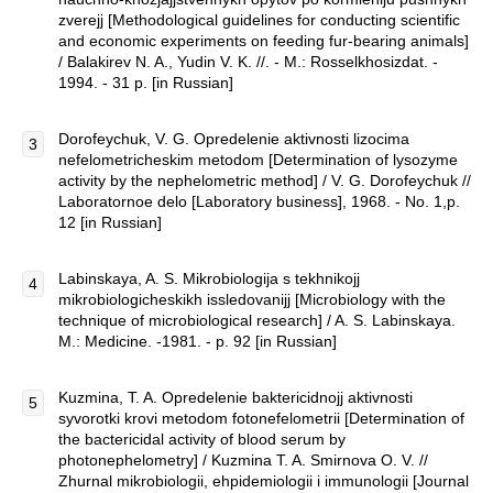
zverejj [Methodological guidelines for conducting scientific
and economic experiments on feeding fur-bearing animals]
/ Balakirev N. A., Yudin V. K. //. - M.: Rosselkhosizdat. -
1994. - 31 p. [in Russian]
Dorofeychuk, V. G. Opredelenie aktivnosti lizocima
nefelometricheskim metodom [Determination of lysozyme
activity by the nephelometric method] / V. G. Dorofeychuk //
Laboratornoe delo [Laboratory business], 1968. - No. 1,p.
12 [in Russian]
Labinskaya, A. S. Mikrobiologija s tekhnikojj
mikrobiologicheskikh issledovanijj [Microbiology with the
technique of microbiological research] / A. S. Labinskaya.
M.: Medicine. -1981. - p. 92 [in Russian]
Kuzmina, T. A. Opredelenie baktericidnojj aktivnosti
syvorotki krovi metodom fotonefelometrii [Determination of
the bactericidal activity of blood serum by
photonephelometry] / Kuzmina T. A. Smirnova O. V. //
Zhurnal mikrobiologii, ehpidemiologii i immunologii [Journal