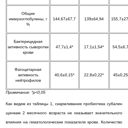
Общие
иммуноглобулины, г
144,67±67,7
139±64,94
155,7±27
%
Бактерицидная
активность сыворотки
47,7±1,4*
17,1±1,54*
54,5±6,
крови
Фагоцитарная
активность
40,6±0,15*
22,8±0,22*
45±0,25
нейтрофилов
Примечание: *
p
<0,05
Как видим из таблицы 1, скармливание пробиотика субалин
щенкам 2 месячного возраста не оказывает значительного
влияния на гематологические показатели крови. Количество