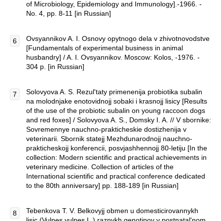
of Microbiology, Epidemiology and Immunology].-1966. -
No. 4, pp. 8-11 [in Russian]
Ovsyannikov A. I. Osnovy opytnogo dela v zhivotnovodstve
[Fundamentals of experimental business in animal
husbandry] / A. I. Ovsyannikov. Moscow: Kolos, -1976. -
304 p. [in Russian]
Solovyova A. S. Rezul'taty primenenija probiotika subalin
na molodnjake enotovidnojj sobaki i krasnojj lisicy [Results
of the use of the probiotic subalin on young raccoon dogs
and red foxes] / Solovyova A. S., Domsky I. A. // V sbornike:
Sovremennye nauchno-prakticheskie dostizhenija v
veterinarii. Sbornik statejj Mezhdunarodnojj nauchno-
prakticheskojj konferencii, posvjashhennojj 80-letiju [In the
collection: Modern scientific and practical achievements in
veterinary medicine. Collection of articles of the
International scientific and practical conference dedicated
to the 80th anniversary] pp. 188-189 [in Russian]
Tebenkova T. V. Belkovyjj obmen u domesticirovannykh
lisic (Vulpes vulpes L.) raznykh genotipov v postnatal'nom