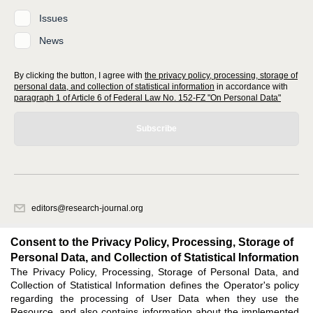
Issues
News
By clicking the button, I agree with
the privacy policy, processing, storage of
personal data, and collection of statistical information
in accordance with
paragraph 1 of Article 6 of Federal Law No. 152-FZ "On Personal Data"
Subscribe
editors@research-journal.org
620066, Sverdlovsk region, Yekaterinburg, st. Akademicheskaya, 11A,
office 1
Consent to the Privacy Policy, Processing, Storage of
Personal Data, and Collection of Statistical Information
The Privacy Policy, Processing, Storage of Personal Data, and
Feedback
Collection of Statistical Information defines the Operator's policy
regarding the processing of User Data when they use the
Resource, and also contains information about the implemented