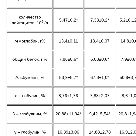
количество
5,47±0,2*
7,33±0,2*
5,2±0,1
9
лейкоцитов, 10
/л
гемоглобин, г%
13,4±0,11
13,4±0,07
14,8±0,
общий белок, г %
7,86±0,6*
6,03±0,6*
7,9±0,6
Альбумины, %
53,9±8,7*
67,8±1,0*
50,8±3,
α- глобулин, %
8,76±1,76
7,88±2,07
8,6±1,
β – глобулины, %
20,88±11,94*
9,42±5,54*
20,8±1,9
γ – глобулин, %
16,39±3,06
14,88±2,78
16,9±2,