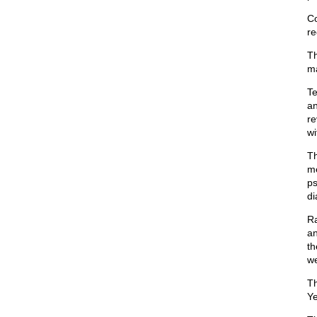
Co
re
Th
ma
Te
an
re
wi
Th
me
ps
di
Ra
an
th
we
Th
Ye