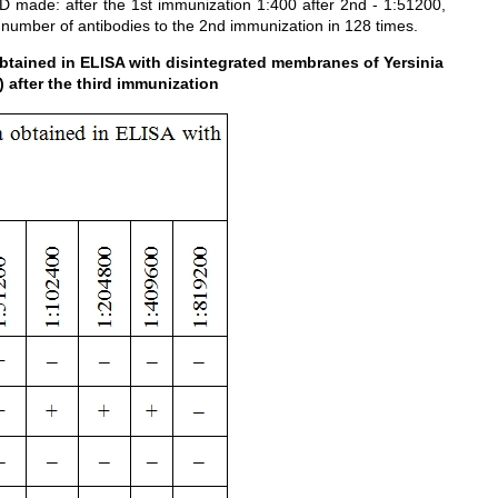
D made: after the 1st immunization 1:400 after 2nd - 1:51200,
e number of antibodies to the 2nd immunization in 128 times.
 obtained in ELISA with disintegrated membranes of Yersinia
) after the third immunization