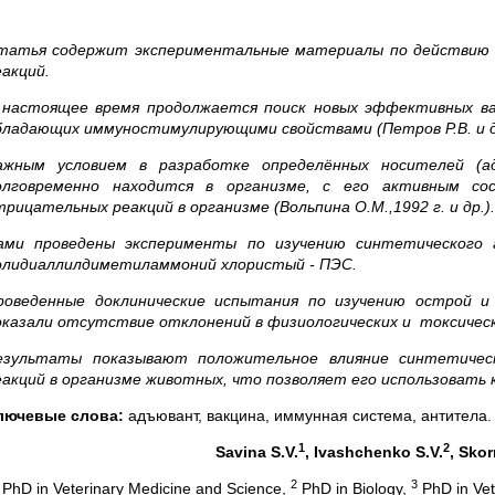
татья содержит экспериментальные материалы по действию 
еакций.
 настоящее время продолжается поиск новых эффективных ва
бладающих иммуностимулирующими свойствами (Петров Р.В. и д
ажным условием в разработке определённых носителей (ад
олговременно находится в организме, с его активным с
трицательных реакций в организме (Вольпина О.М.,1992 г. и др.).
ами проведены эксперименты по изучению синтетического 
олидиаллилдиметиламмоний хлористый - ПЭС.
роведенные доклинические испытания по изучению острой и
оказали отсутствие отклонений в физиологических и токсическ
езультаты
показывают положительное влияние синтетиче
еакций в организме животных, что позволяет его использовать к
лючевые слова:
адъювант, вакцина, иммунная система, антитела.
1
2
Savina
S
.
V
.
,
Ivashchenko
S
.
V
.
,
Skor
2
3
PhD in Veterinary Medicine and Science,
PhD in Biology,
PhD in Vet