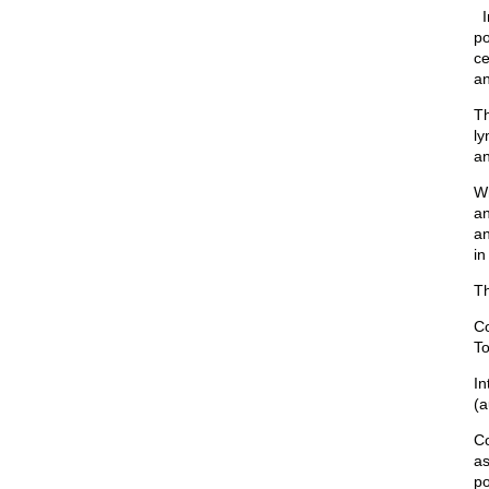
I
po
ce
an
Th
ly
an
Wh
an
an
in
Th
Co
To
In
(a
Co
as
po