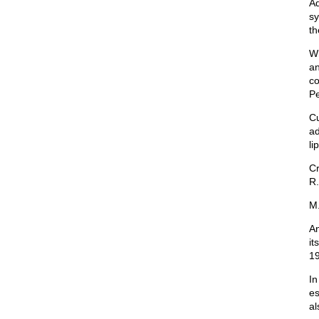
Ad
sy
th
Wh
an
co
Pe
Cu
ad
li
Cr
R.
M.
An
it
1
In
es
al