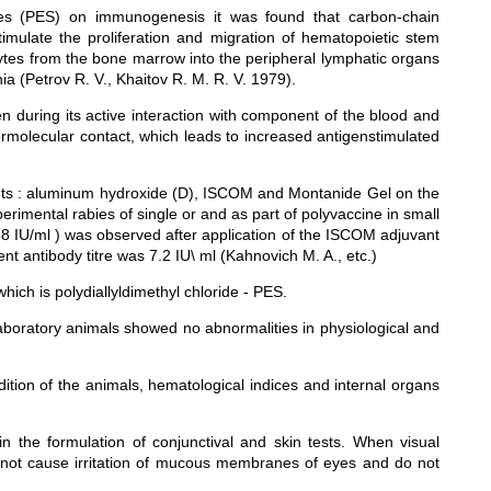
ytes (PES) on immunogenesis it was found that carbon-chain
stimulate the proliferation and migration of hematopoietic stem
ytes from the bone marrow into the peripheral lymphatic organs
ia (Petrov R. V., Khaitov R. M. R. V. 1979).
en during its active interaction with component of the blood and
termolecular contact, which leads to increased antigenstimulated
ants : aluminum hydroxide (D), ISCOM and Montanide Gel on the
erimental rabies of single or and as part of polyvaccine in small
,58 IU/ml ) was observed after application of the ISCOM adjuvant
nt antibody titre was 7.2 IU\ ml (Kahnovich M. A., etc.)
hich is polydiallyldimethyl chloride - PES.
 laboratory animals showed no abnormalities in physiological and
ition of the animals, hematological indices and internal organs
 in the formulation of conjunctival and skin tests. When visual
 not cause irritation of mucous membranes of eyes and do not