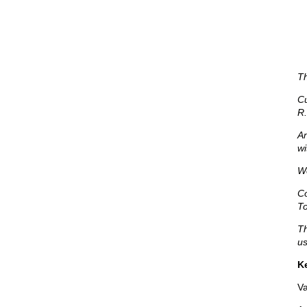
Th
Cu
R.
An
wi
We
Co
To
Th
us
K
Va