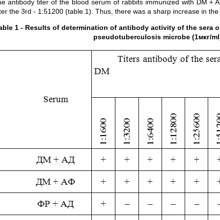
e antibody titer of the blood serum of rabbits immunized with DM + A
ter the 3rd - 1:51200 (table.1). Thus, there was a sharp increase in th
able 1 - Results of determination of antibody activity of the sera
pseudotuberculosis microbe (1
мкг
/ml