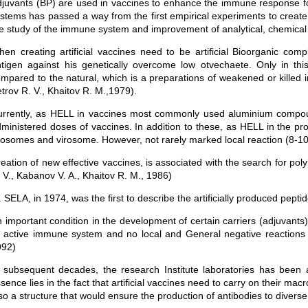
juvants (BP) are used in vaccines to enhance the immune response f
stems has passed a way from the first empirical experiments to create
e study of the immune system and improvement of analytical, chemical
en creating artificial vaccines need to be artificial Bioorganic c
tigen against his genetically overcome low otvechaete. Only in this 
mpared to the natural, which is a preparations of weakened or killed 
trov R. V., Khaitov R. M.,1979).
rrently, as HELL in vaccines most commonly used aluminium compound
ministered doses of vaccines. In addition to these, as HELL in the p
posomes and virosome. However, not rarely marked local reaction (8-10 
eation of new effective vaccines, is associated with the search for p
 V., Kabanov V. A., Khaitov R. M., 1986)
 SELA, in 1974, was the first to describe the artificially produced pepti
 important condition in the development of certain carriers (adjuvants) 
s active immune system and no local and General negative reactions in
992)
 subsequent decades, the research Institute laboratories has been a
sence lies in the fact that artificial vaccines need to carry on their m
so a structure that would ensure the production of antibodies to diverse