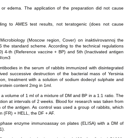
 or edema. The application of the preparation did not cause
ding to AMES test results, not teratogenic (does not cause
 Microbiology (Moscow region, Cover) on inaktivirovannoj the
the standard scheme. According to the technical regulations
D) 4-th (Reference vaccine + BP) and 5th (Inactivated antigen
IU/cm3
antibodies in the serum of rabbits immunized with disintegrated
d successive destruction of the bacterial mass of Yersinia
tion, treatment with a solution of sodium dodecyl sulphate and
protein content 2mg in 1ml.
a volume of 1 ml of a mixture of DM and BP in a 1:1 ratio. The
tion at intervals of 2 weeks. Blood for research was taken from
n of the antigen. As control was used a group of rabbits, which
on (FR) + HELL, the DF + AF.
olid-phase enzyme immunoassay on plates (ELISA) with a DM of
1).