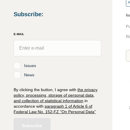
R
Subscribe
:
Iv
Pu
E-MAIL
Ri
Issues
News
By clicking the button, I agree with
the privacy
policy, processing, storage of personal data,
and collection of statistical information
in
accordance with
paragraph 1 of Article 6 of
Federal Law No. 152-FZ "On Personal Data"
Subscribe