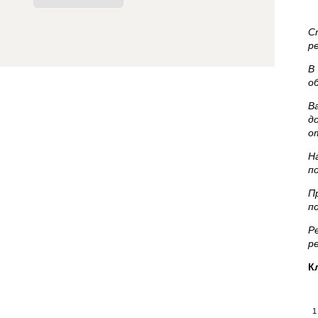
С
р
В
о
В
д
о
Н
п
П
п
Р
р
К
1