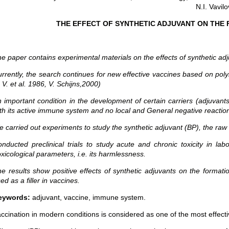
N.I. Vavilo
THE EFFECT OF SYNTHETIC ADJUVANT ON THE
e paper contains experimental materials on the effects of synthetic a
rrently, the search continues for new effective vaccines based on po
 V. et al. 1986, V. Schijns,2000)
 important condition in the development of certain carriers (adjuvants
th its active immune system and no local and General negative reactions
 carried out experiments to study the synthetic adjuvant (BP), the raw m
nducted preclinical trials to study acute and chronic toxicity in la
xicological parameters, i.e. its harmlessness.
e results show positive effects of synthetic adjuvants on the format
ed as a filler in vaccines.
eywords:
adjuvant, vaccine, immune system.
ccination in modern conditions is considered as one of the most effecti