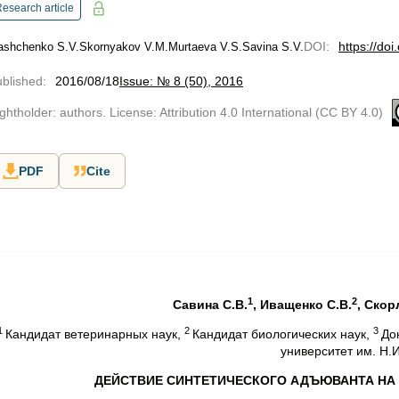
esearch article
DOI
:
https://do
ashchenko S.V.
Skornyakov V.M.
Murtaevа V.S.
Savina S.V.
blished
:
2016/08/18
Issue: № 8 (50), 2016
ghtholder: authors. License: Attribution 4.0 International (CC BY 4.0)
PDF
Cite
1
2
Савина С.В.
, Иващенко С.В.
, Скор
1
2
3
Кандидат ветеринарных наук,
Кандидат биологических наук,
До
университет им. Н.
ДЕЙСТВИЕ СИНТЕТИЧЕСКОГО АДЪЮВАНТА НА