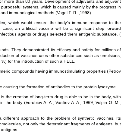
or more than 80 years. Development of adjuvants and adjuvant
 purposeful systems, which is caused mainly by the progress in
 and immunological methods (Vogel F. R. ,1998).
omplex, which would ensure the body's immune response to the
case, an artificial vaccine will be a significant step forward
infectious agents or drugs selected them antigenic substance. (
s. They demonstrated its efficacy and safety for millions of
roduction of vaccines uses other substances such as emulsions,
%) for the introduction of such a HELL.
olymeric compounds having immunostimulating properties (Petrov
de causing the formation of antibodies to the protein lysozyme.
is the creation of long-term drug is able to be in the body, with
 the body (Vorobiev A. A., Vasiliev A. A., 1969; Volpin O. M.,
 different approach to the problem of synthetic vaccines. Its
acromolecules, not only the determinant fragments of antigens, but
 antigens.