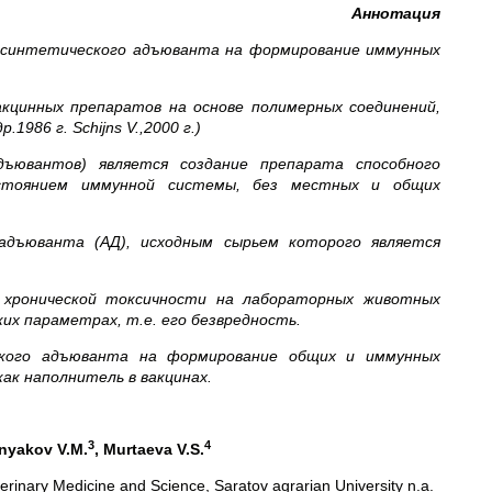
Аннотация
синтетического адъюванта на формирование иммунных
кцинных препаратов на основе полимерных соединений,
р.1986 г.
Schijns
V
.,2000 г.)
ъювантов) является создание препарата способного
остоянием иммунной системы, без местных и общих
адъюванта (АД), исходным сырьем которого является
 хронической токсичности на лабораторных животных
их параметрах, т.е. его безвредность.
ского адъюванта на формирование общих и иммунных
ак наполнитель в вакцинах.
3
4
nyakov
V
.
M
.
,
Murtaev
а
V.S.
erinary Medicine and Science, Saratov agrarian University n.a.