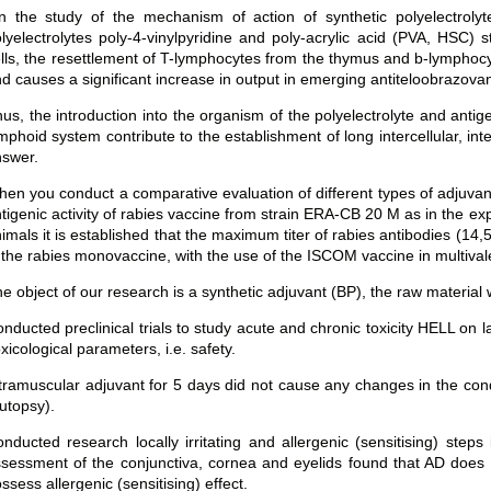
n the study of the mechanism of action of synthetic polyelectrol
lyelectrolytes poly-4-vinylpyridine and poly-acrylic acid (PVA, HSC) 
lls, the resettlement of T-lymphocytes from the thymus and b-lymphoc
d causes a significant increase in output in emerging antiteloobrazovan
us, the introduction into the organism of the polyelectrolyte and antig
mphoid system contribute to the establishment of long intercellular, in
swer.
en you conduct a comparative evaluation of different types of adjuv
tigenic activity of rabies vaccine from strain ERA-CB 20 M as in the exp
imals it is established that the maximum titer of rabies antibodies (14
 the rabies monovaccine, with the use of the ISCOM vaccine in multivale
e object of our research is a synthetic adjuvant (BP), the raw material w
nducted preclinical trials to study acute and chronic toxicity HELL on
xicological parameters, i.e. safety.
tramuscular adjuvant for 5 days did not cause any changes in the cond
utopsy).
nducted research locally irritating and allergenic (sensitising) steps
sessment of the conjunctiva, cornea and eyelids found that AD does
ssess allergenic (sensitising) effect.