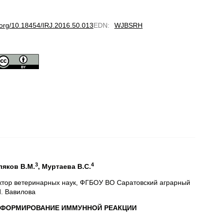
i.org/10.18454/IRJ.2016.50.013
EDN
:
WJBSRH
3
4
ляков В.М.
,
Муртаева В.С.
ктор ветеринарных наук, ФГБОУ ВО Саратовский аграрный
И. Вавилова
 ФОРМИРОВАНИЕ ИММУННОЙ РЕАКЦИИ