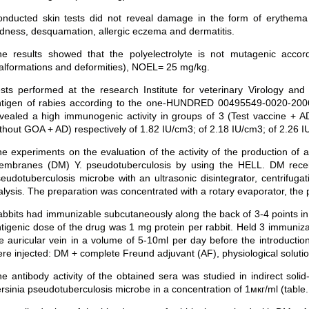
nducted skin tests did not reveal damage in the form of erythema
dness, desquamation, allergic eczema and dermatitis.
e results showed that the polyelectrolyte is not mutagenic accor
lformations and deformities), NOEL= 25 mg/kg.
sts performed at the research Institute for veterinary Virology and
tigen of rabies according to the one-HUNDRED 00495549-0020-2006 
vealed a high immunogenic activity in groups of 3 (Test vaccine + A
thout GOA + AD) respectively of 1.82 IU/cm3; of 2.18 IU/cm3; of 2.26 
e experiments on the evaluation of the activity of the production of 
mbranes (DM) Y. pseudotuberculosis by using the HELL. DM receive
eudotuberculosis microbe with an ultrasonic disintegrator, centrifuga
alysis. The preparation was concentrated with a rotary evaporator, the 
bbits had immunizable subcutaneously along the back of 3-4 points in 
tigenic dose of the drug was 1 mg protein per rabbit. Held 3 immuniza
e auricular vein in a volume of 5-10ml per day before the introductio
re injected: DM + complete Freund adjuvant (AF), physiological soluti
e antibody activity of the obtained sera was studied in indirect s
rsinia pseudotuberculosis microbe in a concentration of 1мкг/ml (table.