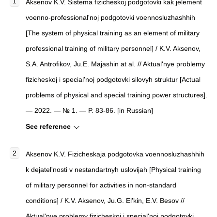
Aksenov K.V. Sistema fizicheskoj podgotovki kak jelement
voenno-professional'noj podgotovki voennosluzhashhih
[The system of physical training as an element of military
professional training of military personnel] / K.V. Aksenov,
S.A. Antrofikov, Ju.E. Majashin at al. // Aktual'nye problemy
fizicheskoj i special'noj podgotovki silovyh struktur [Actual
problems of physical and special training power structures].
— 2022. — № 1. — P. 83-86. [in Russian]
See reference
Aksenov K.V. Fizicheskaja podgotovka voennosluzhashhih
k dejatel'nosti v nestandartnyh uslovijah [Physical training
of military personnel for activities in non-standard
conditions] / K.V. Aksenov, Ju.G. El'kin, E.V. Besov //
Aktual'nye problemy fizicheskoj i special'noj podgotovki