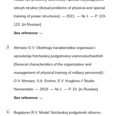
silovyh struktur [Actual problems of physical and special
training of power structures]. — 2021. — № 1. — P. 119-
123. [in Russian]
See reference
Ahmaev O.V. Obshhaja harakteristika organizacii i
upravlenija fizicheskoj podgotovkoj voennosluzhashhih
[General characteristics of the organization and
management of physical training of military personnel] /
O.V. Ahmaev, S.A. Ershov, E.V. Kruglova // Studia
Humanitatis. — 2019. — № 1. — P. 10. [in Russian]
See reference
Bogatyrev R.V. Model' fizicheskoj podgotovki oficerov