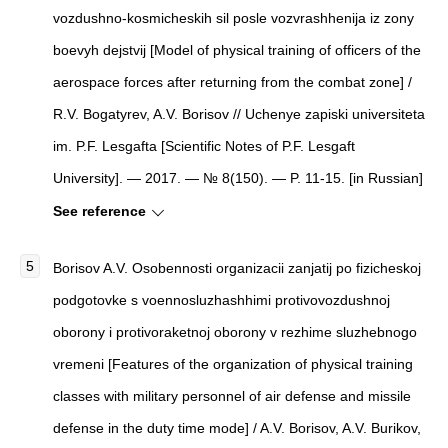
vozdushno-kosmicheskih sil posle vozvrashhenija iz zony
boevyh dejstvij [Model of physical training of officers of the
aerospace forces after returning from the combat zone] /
R.V. Bogatyrev, A.V. Borisov // Uchenye zapiski universiteta
im. P.F. Lesgafta [Scientific Notes of P.F. Lesgaft
University]. — 2017. — № 8(150). — P. 11-15. [in Russian]
See reference
Borisov A.V. Osobennosti organizacii zanjatij po fizicheskoj
podgotovke s voennosluzhashhimi protivovozdushnoj
oborony i protivoraketnoj oborony v rezhime sluzhebnogo
vremeni [Features of the organization of physical training
classes with military personnel of air defense and missile
defense in the duty time mode] / A.V. Borisov, A.V. Burikov,