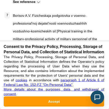
See reference
Borisov A.V. Fizicheskaja podgotovka v voenno-
professional'noj dejatel'nosti voennosluzhashhih
vozdushno-kosmicheskih sil [Physical training in the
military-professional activity of military personnel of the
Consent to the Privacy Policy, Processing, Storage of
aerospace forces] / A.V. Borisov, N.A. Voronov, V.N. Vasin //
Personal Data, and Collection of Statistical Information
Sovremennye problemy nauki i obrazovanija [Modern
The Privacy Policy, Processing, Storage of Personal Data, and
Collection of Statistical Information defines the Operator's policy
problems of science and education]. — 2019. — № 5. — P.
regarding the processing of User Data when they use the
37. [in Russian]
Resource, and also contains information about the implemented
requirements for the protection of Users' personal data and the
See reference
use of
cookies
in accordance with
paragraph 1 of Article 6 of
Federal Law No. 152-FZ "On Personal Data"
.
More details about the purposes, data, and withdrawal of
Burikov A.V. Osobennosti organizacii fizicheskoj podgotovki
consent
.
voennosluzhashhih vojsk protivovozdushnoj oborony
Accept
[Features of the organization of physical training of military