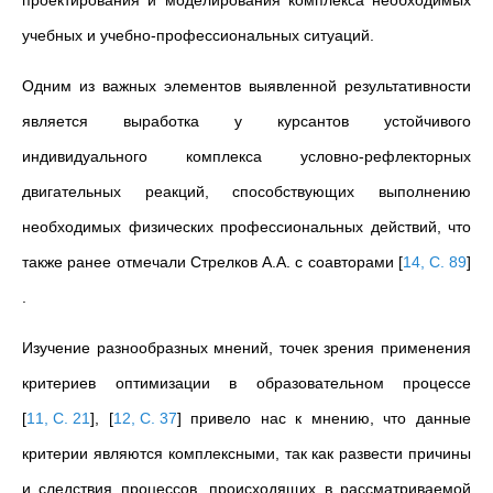
проектирования и моделирования комплекса необходимых
учебных и учебно-профессиональных ситуаций.
Одним из важных элементов выявленной результативности
является выработка у курсантов устойчивого
индивидуального комплекса условно-рефлекторных
двигательных реакций, способствующих выполнению
необходимых физических профессиональных действий, что
также ранее отмечали Стрелков А.А. с соавторами
[
14, С. 89
]
.
Изучение разнообразных мнений, точек зрения применения
критериев оптимизации в образовательном процессе
[
11, С. 21
]
,
[
12, С. 37
]
привело нас к мнению, что данные
критерии являются комплексными, так как развести причины
и следствия процессов, происходящих в рассматриваемой