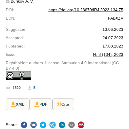
Burikov A. V.
DOI
:
https://doi.org/10.23670/IRJ.2023.134.75
EDN
:
FABXZV
Suggested
:
13.06.2023
Accepted
:
24.07.2023
Published
:
17.08.2023
Issue
:
№ 8 (134), 2023
Rightholder: authors. License: Attribution 4.0 International (CC
BY 4.0)
1520
5
XML
PDF
Cite
Share
: