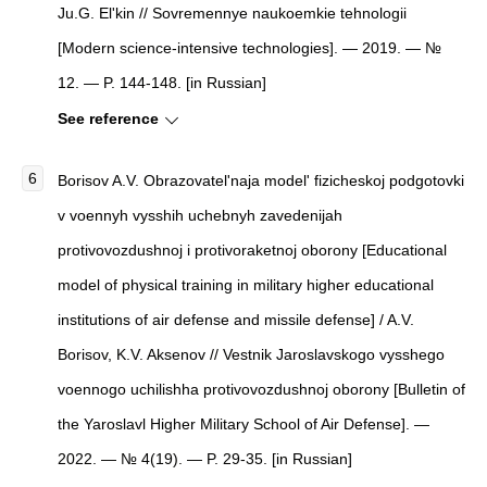
Ju.G. El'kin // Sovremennye naukoemkie tehnologii
[Modern science-intensive technologies]. — 2019. — №
12. — P. 144-148. [in Russian]
See reference
Borisov A.V. Obrazovatel'naja model' fizicheskoj podgotovki
v voennyh vysshih uchebnyh zavedenijah
protivovozdushnoj i protivoraketnoj oborony [Educational
model of physical training in military higher educational
institutions of air defense and missile defense] / A.V.
Borisov, K.V. Aksenov // Vestnik Jaroslavskogo vysshego
voennogo uchilishha protivovozdushnoj oborony [Bulletin of
the Yaroslavl Higher Military School of Air Defense]. —
2022. — № 4(19). — P. 29-35. [in Russian]