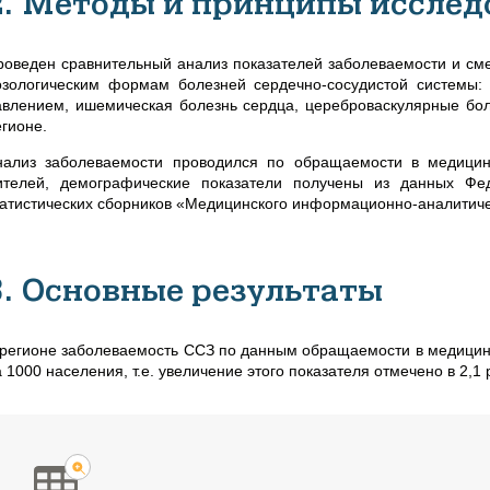
2. Методы и принципы исслед
роведен сравнительный анализ показателей заболеваемости и смер
озологическим формам болезней сердечно-сосудистой системы
авлением, ишемическая болезнь сердца, цереброваскулярные бол
егионе.
нализ заболеваемости проводился по обращаемости в медицин
ителей, демографические показатели получены из данных Фед
татистических сборников «Медицинского информационно-аналитиче
3. Основные результаты
 регионе заболеваемость ССЗ по данным обращаемости в медицински
 1000 населения, т.е. увеличение этого показателя отмечено в 2,1 р