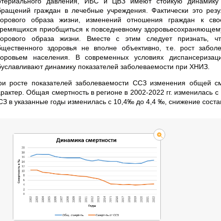
ртериального давления, ИБС и ЦВЗ имеют стойкую динамику у
бращений граждан в лечебные учреждения. Фактически это рез
дорового образа жизни, изменений отношения граждан к сво
тремящихся приобщиться к повседневному здоровьесохраняюще
дорового образа жизни. Вместе с этим следует признать, чт
бщественного здоровья не вполне объективно, т.е. рост забо
доровьем населения. В современных условиях диспансеризац
буславливают динамику показателей заболеваемости при ХНИЗ.
ри росте показателей заболеваемости ССЗ изменения общей с
арактер. Общая смертность в регионе в 2002-2022 гг. изменилась 
СЗ в указанные годы изменилась с 10,4‰ до 4,4 ‰, снижение состав