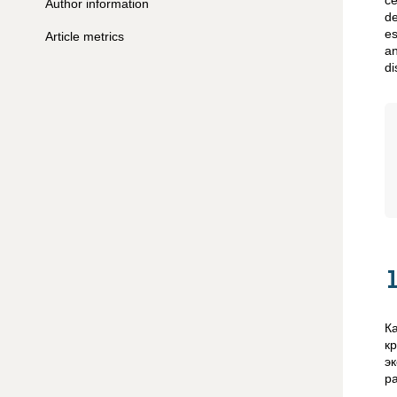
ce
Author information
de
es
Article metrics
an
d
К
к
э
р