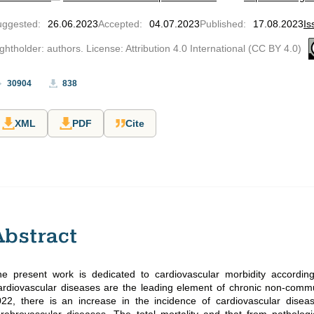
uggested
:
26.06.2023
Accepted
:
04.07.2023
Published
:
17.08.2023
Is
ghtholder: authors. License: Attribution 4.0 International (CC BY 4.0)
30904
838
XML
PDF
Cite
Abstract
e present work is dedicated to cardiovascular morbidity according 
rdiovascular diseases are the leading element of chronic non-commun
22, there is an increase in the incidence of cardiovascular disease