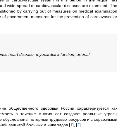
es of cardiovascular system in this period in the region has
and wide spread of cardiovascular diseases are examined. The
onditioned by carrying out of measures on medical examination
e of government measures for the prevention of cardiovascular
c heart disease, myocardial infarction, arterial
ние общественного здоровья России характеризуется как
емость в течение многих лет создают реальные угрозы
е обусловлены потерями трудовых ресурсов и с серьезными
ьной защитой больных и инвалидов
[
1
]
,
[
2
]
.