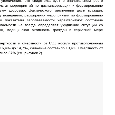
величения, это свидетельствует о значительном росте
ультат мероприятий по диспансеризации и формированию
ему здоровью, фактического увеличения доли граждан,
му поведению, расширения мероприятий по формированию
о показатели заболеваемости характеризуют состояние
леваемости не всегда определяет ухудшение ситуации со
ия, медицинская активность граждан в серьезной мере
мертности и смертности от ССЗ носили противоположный
с 16,4‰ до 14,7‰, снижение составило 10,4%. Смертность от
ило 57% (см. рисунок 2).