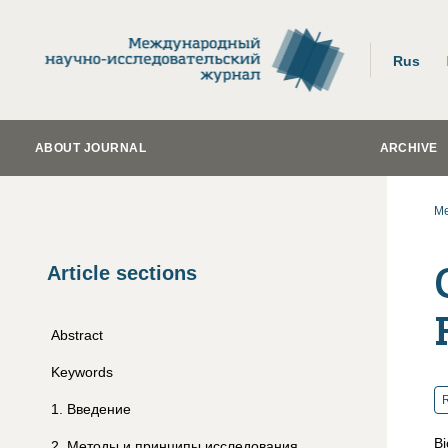
Rus
ABOUT JOURNAL
ARCHIVE
Me
Article sections
Abstract
Keywords
R
1
.
Введение
Bi
2
.
Методы и принципы исследования