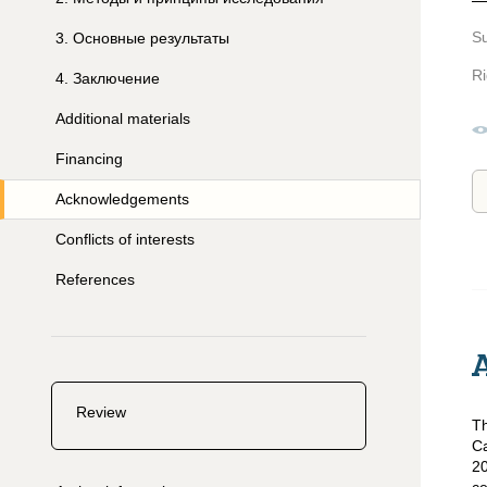
S
3
.
Основные результаты
Ri
4
.
Заключение
Additional materials
Financing
Acknowledgements
Conflicts of interests
References
Review
Th
Ca
20