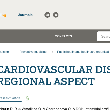
Journals
Eng
CONTACTS
dicine
Preventive medicine
Public health and healthcare organizati
CARDIOVASCULAR DIS
REGIONAL ASPECT
esearch article
churin D. R.
Atmaikina O. V.
Cherepanova O. A.
DOI
:
https://doi.org