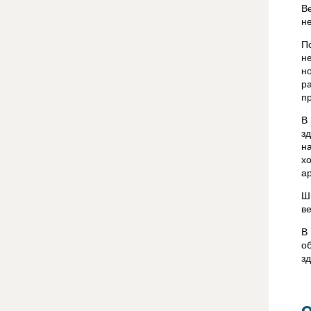
В
н
П
н
н
р
п
В
з
н
х
а
Ш
в
В
о
з