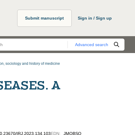
Submit manuscript
Sign in / Sign up
Advanced search
on, sociology and history of medicine
EASES. A
/10.23670/IRJ.2023.134.103
EDN
:
JMQBSO