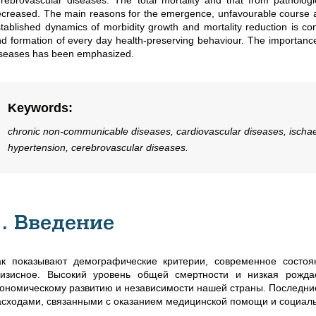
rebrovascular diseases. The total mortality and that from pathologi
creased. The main reasons for the emergence, unfavourable course 
tablished dynamics of morbidity growth and mortality reduction is c
d formation of every day health-preserving behaviour. The importanc
iseases has been emphasized.
Keywords
:
chronic non-communicable diseases, cardiovascular diseases, ischaemi
hypertension, cerebrovascular diseases.
1. Введение
ак показывают демографические критерии, современное состоя
ризисное. Высокий уровень общей смертности и низкая рожда
кономическому развитию и независимости нашей страны. Последни
асходами, связанными с оказанием медицинской помощи и социал