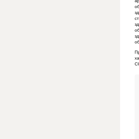
а
о
з
с
з
о
з
о
П
х
С