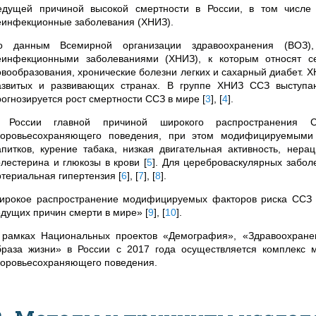
едущей причиной высокой смертности в России, в том числе 
еинфекционные заболевания (ХНИЗ).
о данным Всемирной организации здравоохранения (ВОЗ)
еинфекционными заболеваниями (ХНИЗ),
к которым относят се
овообразования, хронические болезни легких и сахарный диабет. 
азвитых и развивающих странах. В группе ХНИЗ ССЗ выступа
рогнозируется рост смертности ССЗ в мире
[
3
]
,
[
4
]
.
 России главной причиной широкого распространения С
доровьесохраняющего поведения, при этом модифицируемыми 
апитков, курение табака, низкая двигательная активность, нер
олестерина и глюкозы в крови
[
5
]
. Для цереброваскулярных забо
ртериальная гипертензия
[
6
]
,
[
7
]
,
[
8
]
.
ирокое распространение модифицируемых факторов риска ССЗ 
едущих причин смерти в мире»
[
9
]
,
[
10
]
.
 рамках Национальных проектов «Демография», «Здравоохране
браза жизни» в России с 2017 года осуществляется комплекс
доровьесохраняющего поведения.