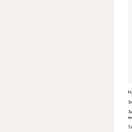
Р
З
З
ж
Т