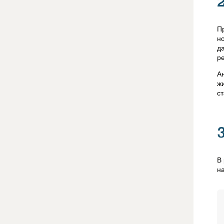
П
н
д
р
А
ж
с
В
на