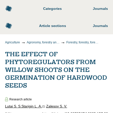
Categories
Journals
Article sections
Journals
Agriculture
Agronomy, forestry and water management
Forestry, forestry, forest crops, agroforestry, landscaping, forest pyrology and taxation
THE EFFECT OF
PHYTOREGULATORS FROM
WILLOW SHOOTS ON THE
GERMINATION OF HARDWOOD
SEEDS
Research article
Lutai S. S.
Starigin L. A.
Zalesov S. V.