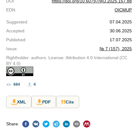
DOI
:
https://doi.org/10.60797/IRJ.2025.157.88
EDN
:
OICMUP
Suggested
:
07.04.2025
Accepted
:
30.06.2025
Published
:
17.07.2025
Issue
:
№ 7 (157), 2025
Rightholder: authors. License: Attribution 4.0 International (CC
BY 4.0)
684
4
XML
PDF
Cite
Share
: