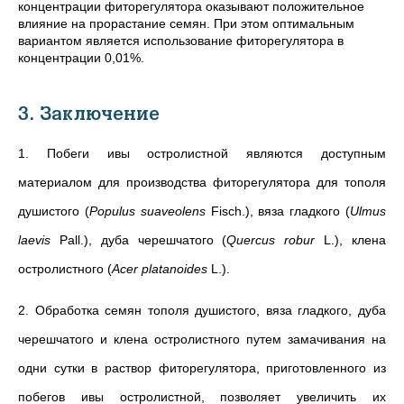
концентрации фиторегулятора оказывают положительное
влияние на прорастание семян. При этом оптимальным
вариантом является использование фиторегулятора в
концентрации 0,01%.
3. Заключение
1. Побеги ивы остролистной являются доступным
материалом для производства фиторегулятора для тополя
душистого (
Populus suaveolens
Fisch.), вяза гладкого (
Ulmus
laevis
Pall.), дуба черешчатого (
Quercus robur
L.), клена
остролистного (
Acer platanoides
L.).
2. Обработка семян тополя душистого, вяза гладкого, дуба
черешчатого и клена остролистного путем замачивания на
одни сутки в раствор фиторегулятора, приготовленного из
побегов ивы остролистной, позволяет увеличить их