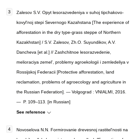
Zalesov S.V. Opyt lesorazvedeniya v suhoj tipchakovo-
kovyl'noj stepi Severnogo Kazahstana [The experience of
afforestation in the dry type-grass steppe of Northern
Kazakhstan] / S.V. Zalesov, Zh.O. Suyundikov, A.V.
Dancheva [et al.] // Zashchitnoe lesorazvedenie,
melioraciya zemel', problemy agroekologii i zemledeliya v
Rossijskoj Federacii [Protective afforestation, land
reclamation, problems of agroecology and agriculture in
the Russian Federation]. — Volgograd : VNIALMI, 2016.
— P. 109–113. [in Russian]
See reference
Novoselova N.N. Formirovanie drevesnoj rastitel'nosti na