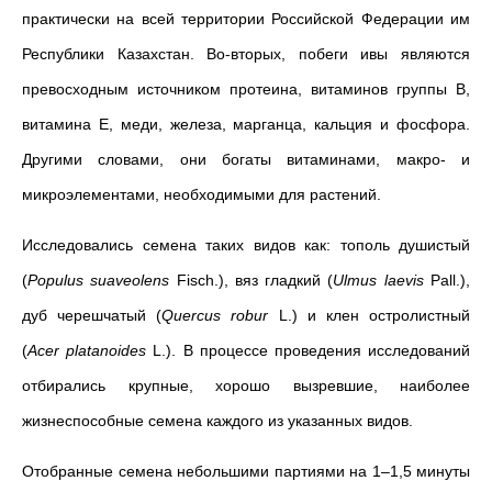
практически на всей территории Российской Федерации им
Республики Казахстан. Во-вторых, побеги ивы являются
превосходным источником протеина, витаминов группы В,
витамина Е, меди, железа, марганца, кальция и фосфора.
Другими словами, они богаты витаминами, макро- и
микроэлементами, необходимыми для растений.
Исследовались семена таких видов как: тополь душистый
(
Populus suaveolens
Fisch.), вяз гладкий (
Ulmus laevis
Pall.),
дуб черешчатый (
Quercus robur
L.) и клен остролистный
(
Aсer platanoides
L.). В процессе проведения исследований
отбирались крупные, хорошо вызревшие, наиболее
жизнеспособные семена каждого из указанных видов.
Отобранные семена небольшими партиями на 1–1,5 минуты