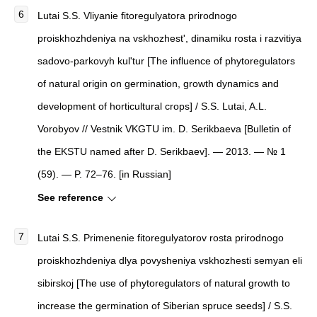
Lutai S.S. Vliyanie fitoregulyatora prirodnogo
proiskhozhdeniya na vskhozhest', dinamiku rosta i razvitiya
sadovo-parkovyh kul'tur [The influence of phytoregulators
of natural origin on germination, growth dynamics and
development of horticultural crops] / S.S. Lutai, A.L.
Vorobyov // Vestnik VKGTU im. D. Serikbaeva [Bulletin of
the EKSTU named after D. Serikbaev]. — 2013. — № 1
(59). — P. 72–76. [in Russian]
See reference
Lutai S.S. Primenenie fitoregulyatorov rosta prirodnogo
proiskhozhdeniya dlya povysheniya vskhozhesti semyan eli
sibirskoj [The use of phytoregulators of natural growth to
increase the germination of Siberian spruce seeds] / S.S.