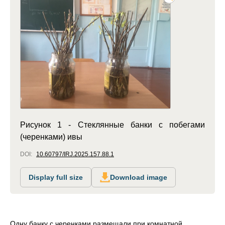
Рисунок 1 - Стеклянные банки с побегами
(черенками) ивы
DOI:
10.60797/IRJ.2025.157.88.1
Display full size
Download image
Одну банку с черенками размещали при комнатной