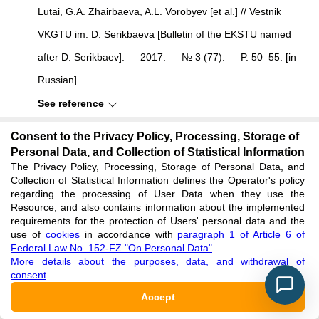
Lutai, G.A. Zhairbaeva, A.L. Vorobyev [et al.] // Vestnik
VKGTU im. D. Serikbaeva [Bulletin of the EKSTU named
after D. Serikbaev]. — 2017. — № 3 (77). — P. 50–55. [in
Russian]
See reference
Consent to the Privacy Policy, Processing, Storage of
Kitapbaeva A.A. Primenenie fitostimulyatorov rosta
Personal Data, and Collection of Statistical Information
The Privacy Policy, Processing, Storage of Personal Data, and
prirodnogo proiskhozhdeniya dlya povysheniya vskhozhesti
Collection of Statistical Information defines the Operator's policy
semyan eli sibirskoj [The use of natural growth stimulants
regarding the processing of User Data when they use the
Resource, and also contains information about the implemented
to increase the germination of Siberian spruce seeds] / A.A.
requirements for the protection of Users' personal data and the
use of
cookies
in accordance with
paragraph 1 of Article 6 of
Kitapbaeva, S.S. Lutai, K.B. Alipina // Vestnik
Federal Law No. 152-FZ "On Personal Data"
.
gosudarstvennogo universiteta im. Shakarima g. Semej.
More details about the purposes, data, and withdrawal of
consent
.
Nauchnyj zhurnal [Bulletin of the State University named
Accept
after Shakarima G. Semey. Scientific Journal]. — 2019. —