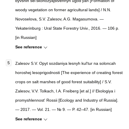
byvshih sel'skohozyajstvennyh ugod'yah [Formation of
woody vegetation on former agricultural lands] / N.N.
Novoselova, S.V. Zalesov, A.G. Magasumova. —
Yekaterinburg : Ural State Forestry Univ., 2016. — 106 p.
[in Russian]
See reference
Zalesov S.V. Opyt sozdaniya lesnyh kul'tur na soloncah
horoshej lesoprigodnosti [The experience of creating forest
crops on salt marshes of good forest suitability] / S.V.
Zalesov, V.V. Tolkach, I.A. Freiberg [et al.] // Ekologiya i
promyshlennost' Rossii [Ecology and Industry of Russia].
— 2017. — Vol. 21. — № 9. — P. 42–47. [in Russian]
See reference