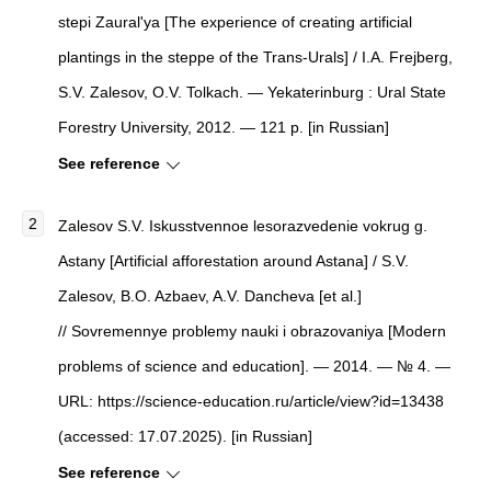
stepi Zaural'ya [The experience of creating artificial
plantings in the steppe of the Trans-Urals] / I.A. Frejberg,
S.V. Zalesov, O.V. Tolkach. — Yekaterinburg : Ural State
Forestry University, 2012. — 121 p. [in Russian]
See reference
Zalesov S.V. Iskusstvennoe lesorazvedenie vokrug g.
Astany [Artificial afforestation around Astana] / S.V.
Zalesov, B.O. Azbaev, A.V. Dancheva [et al.]
// Sovremennye problemy nauki i obrazovaniya [Modern
problems of science and education]. — 2014. — № 4. —
URL: https://science-education.ru/article/view?id=13438
(accessed: 17.07.2025). [in Russian]
See reference