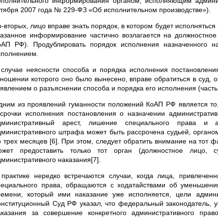
ополнительного информирования органом, исполняющим админис
ктября 2007 года № 229-ФЗ «Об исполнительном производстве»).
о-вторых, лицо вправе знать порядок, в котором будет исполнятьс
казанное информирование частично возлагается на должностное 
оАП РФ). Продублировать порядок исполнения назначенного 
сполнением.
 случае неясности способа и порядка исполнения постановлени
тношении которого оно было вынесено, вправе обратиться в суд, 
аявлением о разъяснении способа и порядка его исполнения (часть 
дним из проявлений гуманности положений КоАП РФ является то, 
тсрочки исполнения постановления о назначении административн
дминистративный арест, лишение специального права и а
дминистративного штрафа может быть рассрочена судьей, органо
о трех месяцев [6]. При этом, следует обратить внимание на тот ф
ожет предоставить только тот орган (должностное лицо, с
дминистративного наказания[7].
 практике нередко встречаются случаи, когда лица, привлечен
пециального права, обращаются с ходатайствами об уменьшении 
ремени, который ими наказание уже исполняется, цели админи
онституционный Суд РФ указал, что федеральный законодатель, 
аказания за совершение конкретного административного прав