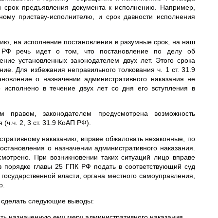
 и срок предъявления документа к исполнению. Например,
ному приставу-исполнителю, и срок давности исполнения
ию, на исполнение постановления в разумные срок, на наш
П РФ речь идет о том, что постановление по делу об
ние установленных законодателем двух лет. Этого срока
ние. Для избежания неправильного толкования ч. 1 ст. 31.9
овление о назначении административного наказания не
 исполнено в течение двух лет со дня его вступления в
м правом, законодателем предусмотрена возможность
ч.ч. 2, 3 ст. 31.9 КоАП РФ).
истративному наказанию, вправе обжаловать незаконные, по
остановления о назначении административного наказания.
мотрено. При возникновении таких ситуаций лицо вправе
 порядке главы 25 ГПК РФ подать в соответствующий суд
 государственной власти, органа местного самоуправления,
о.
 сделать следующие выводы:
ть назначенную ему меру административного наказания.