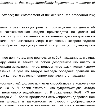
cal because at that stage immediately implemented measures of
offence; the enforcement of the decision; the procedural law;
ания играет важную роль в производстве по делам об
ия заключительная стадия производства по делам об
нную силу постановления о наложении административного
аченного наказания), лицо, в отношении которого ведется
риобретает процессуальный статус лица, подвергнутого
онное деяние должно повлечь за собой наказание для лица,
нарушений и влечет за собой дезорганизацию власти и
 стадии исполнения лицо, подвергнутое административному
казание, а уже во вторую очередь обладает правами на
ю и контролю за исполнением назначенного наказания.
ностных лиц), должно всячески способствовать исполнению
занию. А. Л. Хавин отметил, что существует два метода
 негативного воздействия [3]. К сожалению, КоАП РФ не
метода А. Л. Хавин предлагает стимулировать добровольное
ния штрафа в зависимости от скорости добровольного
 мнением, поскольку введение данной меры позитивного