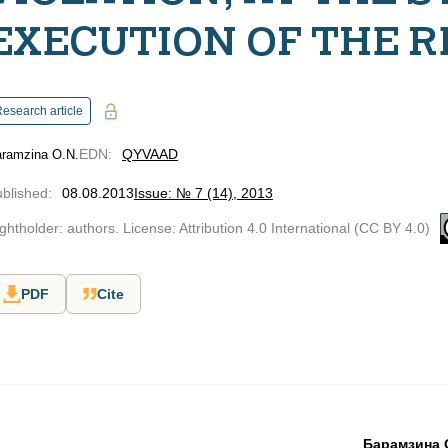
EXECUTION OF THE R
esearch article
EDN
:
QYVAAD
ramzina O.N.
blished
:
08.08.2013
Issue: № 7 (14), 2013
ghtholder: authors. License: Attribution 4.0 International (CC BY 4.0)
PDF
Cite
Барамзина 