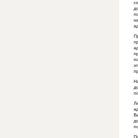
с
д
п
н
ад
П
п
а
п
п
э
п
Н
д
п
Л
а
В
д
п
П