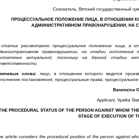
Соискатель, Вятский государственный гум
ПРОЦЕССУАЛЬНОЕ ПОЛОЖЕНИЕ ЛИЦА, В ОТНОШЕНИИ К
АДМИНИСТРАТИВНОМ ПРАВОНАРУШЕНИИ, НА 
 статье рассмотрено процессуальное положение лица, в о
дминистративном правонарушении, на стадии исполнения п
остаточно актуальной, поскольку на данной стадии не
тветственности.
лючевые слова:
лицо, в отношении которого ведется произв
сполнение постановления; процессуальные права; процессуальное
Baramzina O
Applicant, Vyatka Sta
THE PROCEDURAL STATUS OF THE PERSON AGAINST WHOM THE 
STAGE OF EXECUTION OF T
e article considers the procedural position of the person against who