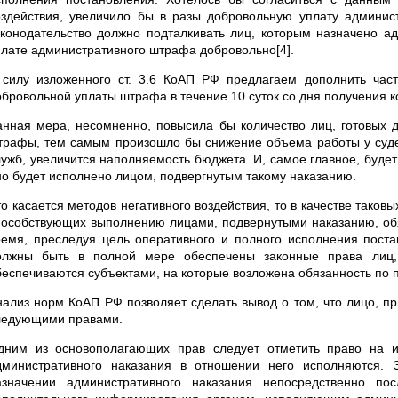
оздействия, увеличило бы в разы добровольную уплату админист
аконодательство должно подталкивать лиц, которым назначено а
плате административного штрафа добровольно[4].
 силу изложенного ст. 3.6 КоАП РФ предлагаем дополнить час
обровольной уплаты штрафа в течение 10 суток со дня получения 
анная мера, несомненно, повысила бы количество лиц, готовых 
трафы, тем самым произошло бы снижение объема работы у судебн
лужб, увеличится наполняемость бюджета. И, самое главное, будет
но будет исполнено лицом, подвергнутым такому наказанию.
то касается методов негативного воздействия, то в качестве таков
пособствующих выполнению лицами, подвернутыми наказанию, обя
ремя, преследуя цель оперативного и полного исполнения пост
олжны быть в полной мере обеспечены законные права лиц,
беспечиваются субъектами, на которые возложена обязанность по
нализ норм КоАП РФ позволяет сделать вывод о том, что лицо, пр
ледующими правами.
дним из основополагающих прав следует отметить право на и
дминистративного наказания в отношении него исполняются. 
азначении административного наказания непосредственно по