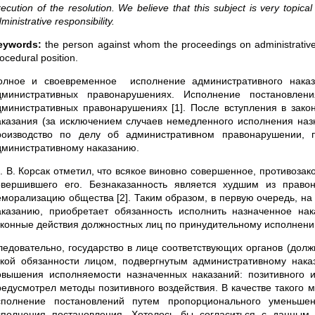
ecution of the resolution. We believe that this subject is very topi
ministrative responsibility.
eywords:
the person against whom the proceedings on administrative 
ocedural position.
олное и своевременное исполнение административного наказ
дминистративных правонарушениях. Исполнение постановлен
дминистративных правонарушениях [1]. После вступления в зако
аказания (за исключением случаев немедленного исполнения назн
роизводство по делу об административном правонарушении, п
дминистративному наказанию.
. В. Корсак отметил, что всякое виновно совершенное, противозак
овершившего его. Безнаказанность является худшим из право
еморализацию общества [2]. Таким образом, в первую очередь, на
аказанию, приобретает обязанность исполнить назначенное на
аконные действия должностных лиц по принудительному исполнени
ледовательно, государство в лице соответствующих органов (долж
акой обязанности лицом, подвергнутым административному нака
овышения исполняемости назначенных наказаний: позитивного и
редусмотрел методы позитивного воздействия. В качестве такого 
сполнение постановлений путем пропорционального уменьше
сполнения постановления. Хотелось бы согласиться с данным