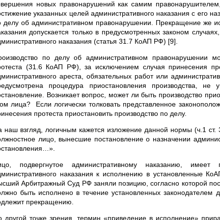
овершения новых правонарушений как самим правонарушителем, 
остижение указанных целей административного наказания с его н
о делу об административном правонарушении. Прекращение же ис
аказания допускается только в предусмотренных законом случаях
министративного наказания (статья 31.7 КоАП РФ) [9].
роизводство по делу об административном правонарушении мо
ротеста (31.6 КоАП РФ), за исключением случая принесения пр
дминистративного ареста, обязательных работ или административ
редусмотрена процедура приостановления производства, не 
остановление. Возникает вопрос, может ли быть производство при
том лица? Если логически толковать представленное законополож
ринесения протеста приостановить производство по делу.
а наш взгляд, логичным кажется изложение данной нормы (ч.1 ст.
олжностное лицо, вынесшие постановление о назначении админис
остановления…».
ицо, подвергнутое административному наказанию, имеет
дминистративного наказания к исполнению в установленные КоАП
ысший Арбитражный Суд РФ заняли позицию, согласно которой по
олжно быть исполнено в течение установленных законодателем дв
одлежит прекращению.
о другой точке зрения, термин «приведение в исполнение» прир