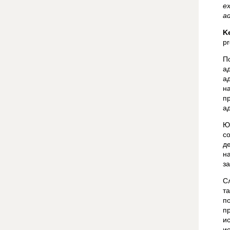
ex
ad
K
pr
П
а
а
н
п
а
Ю
с
д
н
з
С
т
п
п
и
и