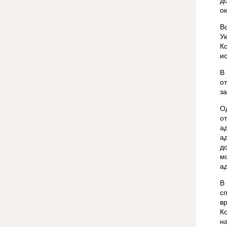
д
о
В
У
К
и
В
о
з
О
о
а
а
д
м
а
В
с
в
К
н