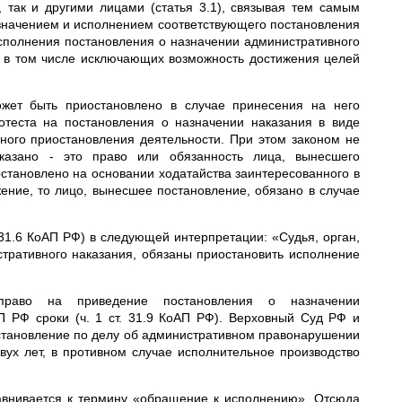
так и другими лицами (статья 3.1), связывая тем самым
азначением и исполнением соответствующего постановления
полнения постановления о назначении административного
, в том числе исключающих возможность достижения целей
жет быть приостановлено в случае принесения на него
отеста на постановления о назначении наказания в виде
ного приостановления деятельности. При этом законом не
указано - это право или обязанность лица, вынесшего
остановлено на основании ходатайства заинтересованного в
ение, то лицо, вынесшее постановление, обязано в случае
 31.6 КоАП РФ) в следующей интерпретации: «Судья, орган,
тративного наказания, обязаны приостановить исполнение
 право на приведение постановления о назначении
 РФ сроки (ч. 1 ст. 31.9 КоАП РФ). Верховный Суд РФ и
становление по делу об административном правонарушении
ух лет, в противном случае исполнительное производство
авнивается к термину «обращение к исполнению». Отсюда