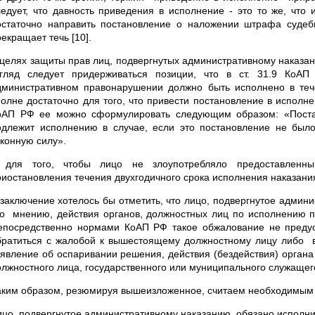
ледует, что давность приведения в исполнение - это то же, что
остаточно направить постановление о наложении штрафа судеб
екращает течь [10].
 целях защиты прав лиц, подвергнутых административному наказан
згляд следует придерживаться позиции, что в ст. 31.9 КоА
дминистративном правонарушении должно быть исполнено в тече
полне достаточно для того, что привести постановление в исполне
оАП РФ ее можно сформулировать следующим образом: «Постан
одлежит исполнению в случае, если это постановление не было
аконную силу».
 для того, чтобы лицо не злоупотребляло предоставленны
иостановления течения двухгодичного срока исполнения наказания (
 заключение хотелось бы отметить, что лицо, подвергнутое админ
го мнению, действия органов, должностных лиц по исполнению п
епосредственно нормами КоАП РФ такое обжалование не предус
братиться с жалобой к вышестоящему должностному лицу либо в
аявление об оспаривании решения, действия (бездействия) органа
олжностного лица, государственного или муниципального служащег
аким образом, резюмируя вышеизложенное, считаем необходимым
ицо, подвергнутое административному наказанию, обязано исполни