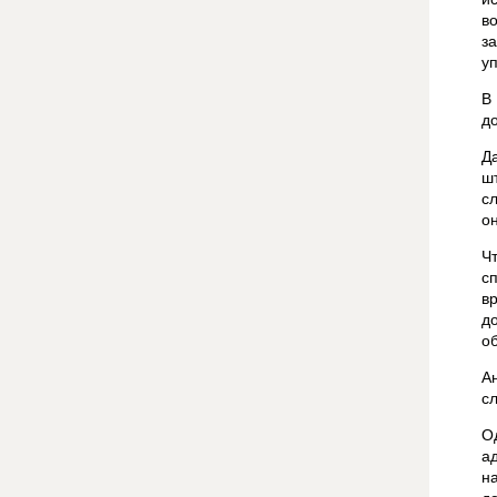
в
з
у
В
д
Д
ш
с
о
Ч
с
в
д
о
А
с
О
а
н