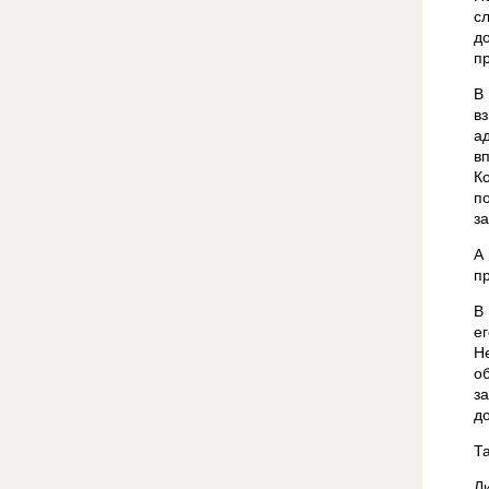
с
д
пр
В
в
а
в
К
п
з
А
пр
В
е
Н
о
з
д
Т
Л