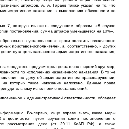
ративных штрафов. А. А. Гараев также указал на то, что
дминистративное наказание, к выполнению обязанности по
тью 7, которую изложить следующим образом: «В случае
копии постановления, сумма штрафа уменьшается на 10%».
добровольно в установленные сроки оплатить назначенные
ых приставов-исполнителей, а, соответственно, и других
 достигнута цель назначения административного наказания,
ых законодатель предусмотрел достаточно широкий круг мер,
занности по исполнению назначенного наказания. В то же
ановления по делу об административном правонарушении,
 на которых такое наказание наложено. Данные права
 принудительному исполнению постановлений.
ивлеченное к административной ответственности, обладает
нформацию. Во-первых, лицо вправе знать, какие меры
Это достигается путем вручения копии постановления о
сле рассмотрения дела (ст. 29.11 КоАП РФ), а также