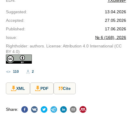
EDN
:
YXGMWP
Suggested
:
13.04.2026
Accepted
:
27.05.2026
Published
:
17.06.2026
Issue
:
№ 6 (168), 2026
Rightholder: authors. License: Attribution 4.0 International (CC
BY 4.0)
110
2
XML
PDF
Cite
Share
: