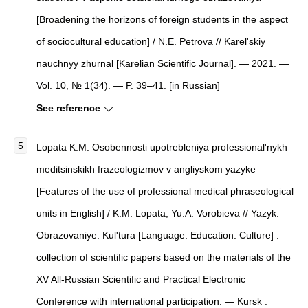
[Broadening the horizons of foreign students in the aspect
of sociocultural education] / N.E. Petrova // Karel'skiy
nauchnyy zhurnal [Karelian Scientific Journal]. — 2021. —
Vol. 10, № 1(34). — P. 39–41. [in Russian]
See reference
Lopata K.M. Osobennosti upotrebleniya professional'nykh
meditsinskikh frazeologizmov v angliyskom yazyke
[Features of the use of professional medical phraseological
units in English] / K.M. Lopata, Yu.A. Vorobieva // Yazyk.
Obrazovaniye. Kul'tura [Language. Education. Culture] :
collection of scientific papers based on the materials of the
XV All-Russian Scientific and Practical Electronic
Conference with international participation. — Kursk :