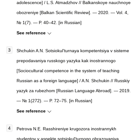
adolescence] / L.S. Atmadzhov // Balkanskoye nauchnoye
obozreniye [Balkan Scientific Review]. — 2020. — Vol. 4,
№ 1(7). — P. 40–42. [in Russian]
See reference
Shchukin A.N. Sotsiokul'turnaya kompetentsiya v sisteme
prepodavaniya russkogo yazyka kak inostrannogo
[Sociocultural competence in the system of teaching
Russian as a foreign language] / A.N. Shchukin // Russkiy
yazyk za rubezhom [Russian Language Abroad]. — 2019.
— № 1(272). — P. 72–75. [in Russian]
See reference
Petrova N.E. Rasshireniye krugozora inostrannykh
studentov v aspekte sotsiokul'turnogo obrazovaniya