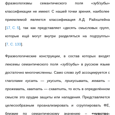
фразеологизмы семантического поля «зуб/
зубы»
классификации не имеют. С нашей точки зрения, наиболее
приемлемой является классификация А.Д. Райхштейна
[
17, С. 5
]
, так как представляет «десять смысловых групп,
которые ещё могут внутри разделяться на подгруппы»
[
7, С. 133
]
.
Фразеологические конструкции, в состав которых входят
лексемы семантического поля
«зуб/зубы»
в русском языке
достаточно многочисленны.
Само слово
зуб
ассоциируется с
глаголами
кусать
—
укусить, прикусывать, жевать
–
прожевать, хватать
—
схватить
, то есть в определённом
смысле это орудие защиты или нападения. Представляется
целесообразным проанализировать и сгруппировать ФЕ,
близкие по семантическому значению –
«чувство-