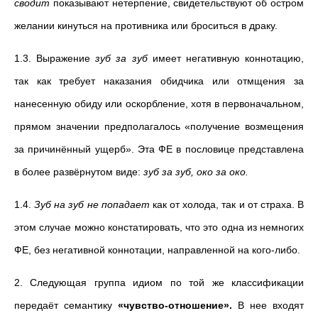
сводит
показывают нетерпение, свидетельствуют об остром
желании кинуться на противника или броситься в драку.
1.3. Выражение
зуб за зуб
имеет негативную коннотацию,
так как требует наказания обидчика или отмщения за
нанесенную обиду или оскорбление, хотя в первоначальном,
прямом значении предполагалось «получение возмещения
за причинённый ущерб». Эта ФЕ в пословице представлена
в более развёрнутом виде:
зуб за зуб, око за око.
1.4.
Зуб на зуб не попадает
как от холода, так и от страха. В
этом случае можно констатировать, что это одна из немногих
ФЕ, без негативной коннотации, направленной на кого-либо.
2. Следующая группа идиом по той же классификации
передаёт семантику
«чувство-отношение».
В нее входят