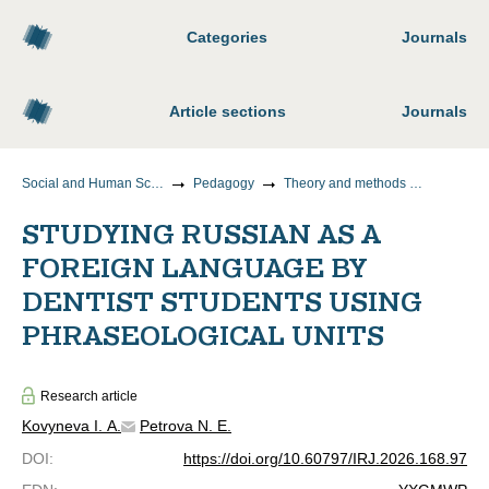
Categories
Journals
Article sections
Journals
Social and Human Sciences
Pedagogy
Theory and methods of teaching and upbringing (by areas and levels of education)
STUDYING RUSSIAN AS A
FOREIGN LANGUAGE BY
DENTIST STUDENTS USING
PHRASEOLOGICAL UNITS
Research article
Kovyneva I. A.
Petrova N. E.
DOI
:
https://doi.org/10.60797/IRJ.2026.168.97