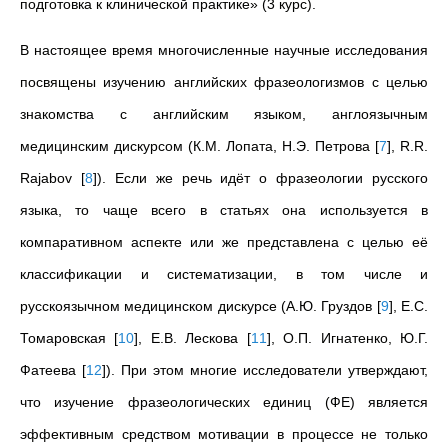
подготовка к клинической практике» (3 курс).
В настоящее время многочисленные научные исследования
посвящены изучению английских фразеологизмов с целью
знакомства с английским языком, англоязычным
медицинским дискурсом (К.М. Лопата, Н.Э. Петрова
[
7
]
, R.R.
Rajabov
[
8
]
). Если же речь идёт о фразеологии русского
языка, то чаще всего в статьях она используется в
компаративном аспекте или же представлена с целью её
классификации и систематизации, в том числе и
русскоязычном медицинском дискурсе (А.Ю. Груздов
[
9
]
,
Е.С.
Томаровская
[
10
]
,
Е.В. Лескова
[
11
]
, О.П. Игнатенко, Ю.Г.
Фатеева
[
12
]
). При этом многие исследователи утверждают,
что изучение фразеологических единиц (ФЕ) является
эффективным средством мотивации в процессе не только