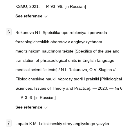
KSMU, 2021. — P. 93–96. [in Russian]
See reference
Rokunova N.I. Spetsifika upotrebleniya i perevoda
frazeologicheskikh oborotov v angloyazychnom
meditsinskom nauchnom tekste [Specifics of the use and
translation of phraseological units in English-language
medical scientific texts] / N.I. Rokunova, O.V. Slugina //
Filologicheskiye nauki. Voprosy teorii i praktiki [Philological
Sciences. Issues of Theory and Practice]. — 2020. — № 6.
— P. 3–6. [in Russian]
See reference
Lopata K.M. Leksicheskiy stroy angliyskogo yazyka: