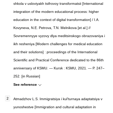
shkola v usloviyakh tsifrovoy transformatsii [International
integration of the modern educational process: higher
education in the context of digital transformation] / I.A.
Kovyneva, N.E. Petrova, T.N. Melnikova [et al.] //
Sovremennyye vyzovy dlya meditsinskogo obrazovaniya i
ikh resheniya [Modern challenges for medical education
and their solutions] : proceedings of the International
Scientific and Practical Conference dedicated to the 86th
anniversary of KSMU. — Kursk : KSMU, 2021. — P. 247–
252. [in Russian]
See reference
Atmadzhov L.S. Immigratsiya i kul'turnaya adaptatsiya v
yunoshestve [Immigration and cultural adaptation in