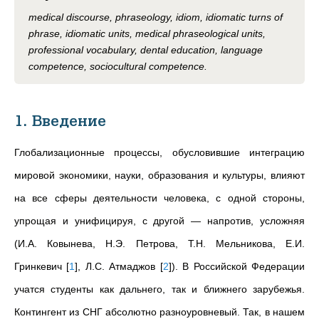
medical discourse, phraseology, idiom, idiomatic turns of
phrase, idiomatic units, medical phraseological units,
professional vocabulary, dental education, language
competence, sociocultural competence.
1. Введение
Глобализационные процессы, обусловившие интеграцию
мировой экономики, науки, образования и культуры, влияют
на все сферы деятельности человека, с одной стороны,
упрощая и унифицируя, с другой — напротив, усложняя
(И.А. Ковынева,
Н.Э. Петрова, Т.Н. Мельникова, Е.И.
Гринкевич
[
1
]
, Л.С.
Атмаджов
[
2
]
). В Российской Федерации
учатся студенты как дальнего, так и ближнего зарубежья.
Контингент из СНГ абсолютно разноуровневый. Так, в нашем