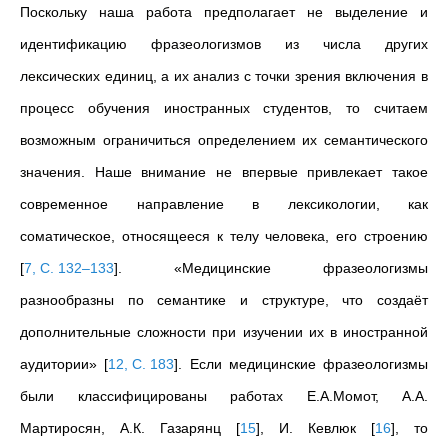
Поскольку наша работа предполагает не выделение и
идентификацию фразеологизмов из числа других
лексических единиц, а их анализ с точки зрения включения в
процесс обучения иностранных студентов, то считаем
возможным ограничиться определением их семантического
значения. Наше внимание не впервые привлекает
такое
современное направление в лексикологии, как
соматическое, относящееся к телу человека, его строению
[
7, С. 132–133
]
. «Медицинские фразеологизмы
разнообразны по семантике и структуре, что создаёт
дополнительные сложности при изучении их в иностранной
аудитории»
[
12, С. 183
]
.
Если медицинские фразеологизмы
были классифицированы работах Е.А.Момот, А.А.
Мартиросян, А.К. Газарянц
[
15
]
, И. Кевлюк
[
16
]
, то