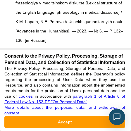
frazeologiya v meditsinskom diskurse [Lexical structure of
the English language: phraseology in medical discourse] /
K.M. Lopata, N.E. Petrova // Uspekhi gumanitarnykh nauk
[Advances in the Humanities]. — 2023. — № 6. — P. 132–
136. [in Russian]
See reference
Consent to the Privacy Policy, Processing, Storage of
Personal Data, and Collection of Statistical Information
Rajabov R.R. English medical discourse in the field of
The Privacy Policy, Processing, Storage of Personal Data, and
Collection of Statistical Information defines the Operator's policy
professional communication / R.R. Rajabov // Current
regarding the processing of User Data when they use the
Resource, and also contains information about the implemented
Issues of Linguistics and Lingvodidactics in Modern
requirements for the protection of Users' personal data and the
Conditions: proceedings of the Republican Scientific and
use of
cookies
in accordance with
paragraph 1 of Article 6 of
Federal Law No. 152-FZ "On Personal Data"
.
Practical Conference. — Dushanbe : MGU, 2022. — P.
More details about the purposes, data, and withdrawal of
consent
.
183–189.
Accept
See reference