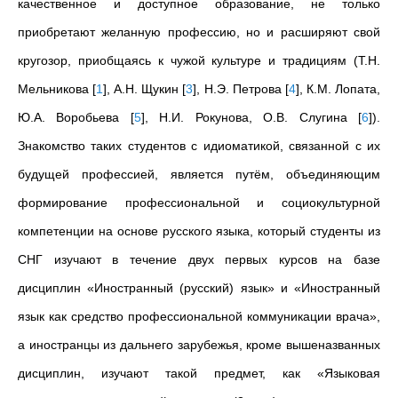
качественное и доступное образование, не только
приобретают желанную профессию, но и расширяют свой
кругозор, приобщаясь к чужой культуре и традициям (Т.Н.
Мельникова
[
1
]
, А.Н. Щукин
[
3
]
,
Н.Э. Петрова
[
4
]
,
К.М. Лопата,
Ю.А. Воробьева
[
5
]
,
Н.И. Рокунова, О.В. Слугина
[
6
]
).
Знакомство таких студентов с идиоматикой, связанной с их
будущей профессией, является путём, объединяющим
формирование профессиональной и социокультурной
компетенции на основе русского языка, который студенты из
СНГ изучают в течение двух первых курсов на базе
дисциплин «Иностранный (русский) язык» и «Иностранный
язык как средство профессиональной коммуникации врача»,
а иностранцы из дальнего зарубежья, кроме вышеназванных
дисциплин, изучают такой предмет, как «Языковая