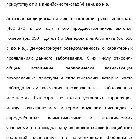
присутствуют и в индийских текстах VI века до н.э.
Античная медицинская мысль, в частности труды Гиппократа
(460–370 гг. до н.э.) и его предшественников, включая
Гомера (ок. 850 г. до н.э.) и Эмпедокла из Агригента (ок. 550
г. до н.э.), демонстрирует осведомлённость о характерных
проявлениях данного заболевания. К их числу относили
общее истощение, периодически возникающие
лихорадочные приступы и спленомегалию, которые часто
наблюдались у населения, проживающего в заболоченных
местностях. Гиппократ не только установил корреляцию
между возникновением интермиттирующих лихорадок и
определёнными климатическими и экологическими
условиями, но и создал одну из первых классификаций этих
состояний, основанную на периодичности фебрильных