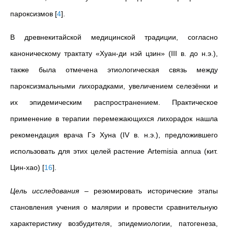
пароксизмов
[
4
]
.
В древнекитайской медицинской традиции, согласно
каноническому трактату «Хуан-ди нэй цзин» (III в. до н.э.),
также была отмечена этиологическая связь между
пароксизмальными лихорадками, увеличением селезёнки и
их эпидемическим распространением. Практическое
применение в терапии перемежающихся лихорадок нашла
рекомендация врача Гэ Хуна (IV в. н.э.), предложившего
использовать для этих целей растение Artemisia annua (кит.
Цин-хао)
[
16
]
.
Цель исследования
–
резюмировать исторические этапы
становления учения о малярии и провести сравнительную
характеристику возбудителя, эпидемиологии, патогенеза,