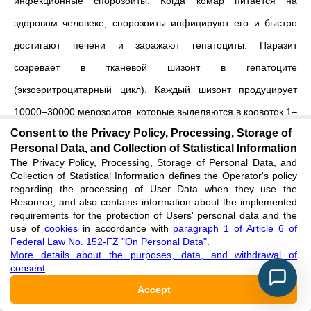
инфекционные спорозоиты. Когда комар питается на
здоровом человеке, спорозоиты инфицируют его и быстро
достигают печени и заражают гепатоциты. Паразит
созревает в тканевой шизонт в гепатоците
(экзоэритроцитарный цикл). Каждый шизонт продуцирует
10000–30000 мерозоитов, которые выделяются в кровоток 1–
Consent to the Privacy Policy, Processing, Storage of
3 неделями позже, когда гепатоцит разрушается. Мерозоиты
Personal Data, and Collection of Statistical Information
инфицируют красные тельца крови и там паразит
The Privacy Policy, Processing, Storage of Personal Data, and
Collection of Statistical Information defines the Operator's policy
вегетативно размножается (эритроцитарный цикл)
[
14
]
.
regarding the processing of User Data when they use the
Resource, and also contains information about the implemented
Мерозоиты развиваются в кольцевую стадию трофозоитов.
requirements for the protection of Users' personal data and the
use of
cookies
in accordance with
paragraph 1 of Article 6 of
Они растут и в основном развиваются в шизонты эритроцита;
Federal Law No. 152-FZ "On Personal Data"
.
More details about the purposes, data, and withdrawal of
шизонты продуцируют следующих мерозоитов, которые
consent
.
через 48–72 часа разрывают эритроцит и выделяются в
Accept
плазму. Эти мерозоиты тогда быстро вторгаются в новый