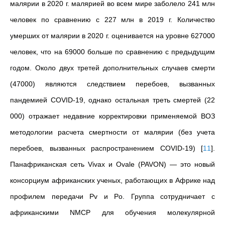
малярии в 2020 г. малярией во всем мире заболело 241 млн
человек по сравнению с 227 млн в 2019 г. Количество
умерших от малярии в 2020 г. оценивается на уровне 627000
человек, что на 69000 больше по сравнению с предыдущим
годом. Около двух третей дополнительных случаев смерти
(47000) являются следствием перебоев, вызванных
пандемией COVID-19, однако остальная треть смертей (22
000) отражает недавние корректировки применяемой ВОЗ
методологии расчета смертности от малярии (без учета
перебоев, вызванных распространением COVID-19)
[
11
]
.
Панафриканская сеть Vivax и Ovale (PAVON) — это новый
консорциум африканских ученых, работающих в Африке над
профилем передачи Pv и Po. Группа сотрудничает с
африканскими NMCP для обучения молекулярной