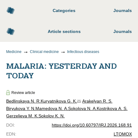
Categories
Journals
Article sections
Journals
Medicine
Clinical medicine
Infectious diseases
MALARIA: YESTERDAY AND
TODAY
Review article
Bedlinskaya N. R.
Kuryatnikova G. K.
Arakelyan R. S.
Biryukova Y. N.
Mamedova N. A.
Sokolova N. A.
Kostrikova A. S.
Gerzelieva M. K.
Sokolov K. N.
DOI
:
https://doi.org/10.60797/IRJ.2026.168.91
EDN
:
LTOMOX