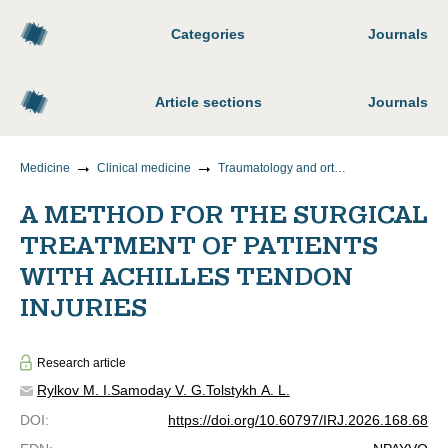
Categories
Journals
Article sections
Journals
Medicine
Clinical medicine
Traumatology and orthopedics
A METHOD FOR THE SURGICAL
TREATMENT OF PATIENTS
WITH ACHILLES TENDON
INJURIES
Research article
Rylkov M. I.
Samoday V. G.
Tolstykh A. L.
DOI
:
https://doi.org/10.60797/IRJ.2026.168.68