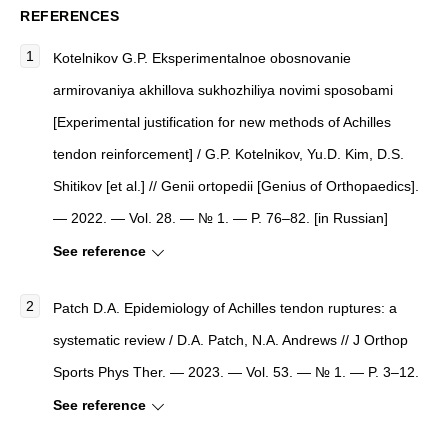
REFERENCES
Kotelnikov G.P. Eksperimentalnoe obosnovanie
armirovaniya akhillova sukhozhiliya novimi sposobami
[Experimental justification for new methods of Achilles
tendon reinforcement] / G.P. Kotelnikov, Yu.D. Kim, D.S.
Shitikov [et al.] // Genii ortopedii [Genius of Orthopaedics].
— 2022. — Vol. 28. — № 1. — P. 76–82. [in Russian]
See reference
Patch D.A. Epidemiology of Achilles tendon ruptures: a
systematic review / D.A. Patch, N.A. Andrews // J Orthop
Sports Phys Ther. — 2023. — Vol. 53. — № 1. — P. 3–12.
See reference