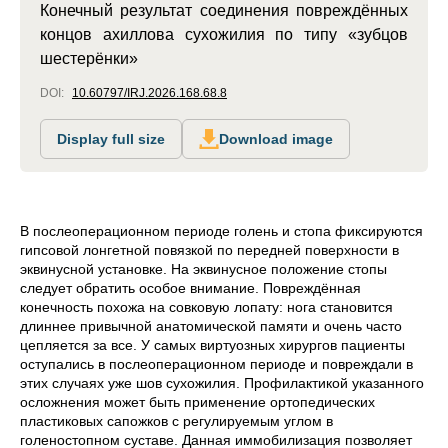
Конечный результат соединения повреждённых
концов ахиллова сухожилия по типу «зубцов
шестерёнки»
DOI:
10.60797/IRJ.2026.168.68.8
Display full size
Download image
В послеоперационном периоде голень и стопа фиксируются
гипсовой лонгетной повязкой по передней поверхности в
эквинусной установке. На эквинусное положение стопы
следует обратить особое внимание. Повреждённая
конечность похожа на совковую лопату: нога становится
длиннее привычной анатомической памяти и очень часто
цепляется за все. У самых виртуозных хирургов пациенты
оступались в послеоперационном периоде и повреждали в
этих случаях уже шов сухожилия. Профилактикой указанного
осложнения может быть применение ортопедических
пластиковых сапожков с регулируемым углом в
голеностопном суставе. Данная иммобилизация позволяет