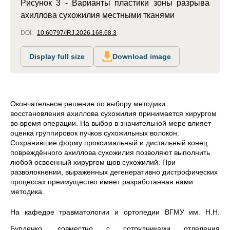
Рисунок 3 - Варианты пластики зоны разрыва
ахиллова сухожилия местными тканями
DOI:
10.60797/IRJ.2026.168.68.3
Display full size
Download image
Окончательное решение по выбору методики
восстановления ахиллова сухожилия принимается хирургом
во время операции. На выбор в значительной мере влияет
оценка группировок пучков сухожильных волокон.
Сохранившие форму проксимальный и дистальный конец
повреждённого ахиллова сухожилия позволяют выполнить
любой освоенный хирургом шов сухожилий. При
разволокнении, выраженных дегенеративно дистрофических
процессах преимущество имеет разработанная нами
методика.
На кафедре травматологии и ортопедии ВГМУ им. Н.Н.
Бурденко, совместно с сотрудниками отделения