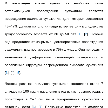
В настоящее время одним из наиболее чаще
встречающихся повреждений сухожилий является
повреждение ахиллова сухожилия, доля которых составляет
45–47%. Данная патология чаще встречается у молодых лиц
трудоспособного возраста от 30 до 50 лет
[
1
]
,
[
2
]
. Особый
вид представляют закрытые, дегенеративные повреждения
сухожилия, диагностируемые в 75% случаев. Они приводят к
значительной деформации скользящей поверхности и
ослаблению структуры поврежденного ахиллова сухожилия
[
3
]
,
[
4
]
,
[
5
]
.
Частота разрыва ахиллова сухожилия составляет около 7
случаев на 100 тысяч населения в год и, как правило, разрыв
происходит в 2–7 см выше прикрепления сухожилия к
пяточной кости
[
6
]
,
[
7
]
. Подкожные повреждения ахиллова