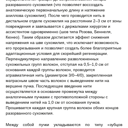
разорванного сухожилия (что позволяет воссоздать
анатомическую первоначальную длину и натяжение
ахиллова сухожилия). После чего проводится нить в
дистальном отделе сухожилия на расстоянии 2–3 см от зоны
повреждения и завязывается с держалками хирургом и
ассистентом одновременно (шов типа Розова, Беннеля,
Кюнео). Таким образом достигается эффект снижения
напряжения на шве сухожилия, что исключает возможность
его прорезывания и позволяет создать более благоприятные
адаптационные условия для скорейшей регенерации.
Перпендикулярно направлению разволокненных
сухожильных групп волокон, отступая на 0,5–1,0 см от
основания каждой группы волокон, проводится
атравматичная нить (диаметром 3/0–4/0), закрепленная
матрасным швом часть волокон с выведением нити на
вершине пучка. Последующее введение нити
осуществляется в основание промежутка между
аналогичными пучками с противоположной стороны с
выведением нитей на 1,0 см от основания пучков.
Прошивается каждая крупная группа волокон обоих концов
разорванного сухожилия.
Между собой пучки укладываются по типу «зубцов