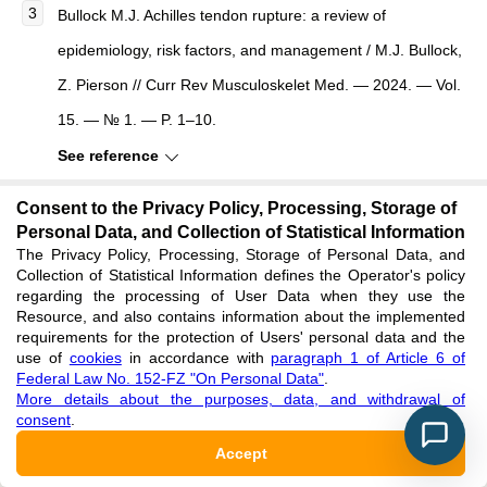
Bullock M.J. Achilles tendon rupture: a review of
epidemiology, risk factors, and management / M.J. Bullock,
Z. Pierson // Curr Rev Musculoskelet Med. — 2024. — Vol.
15. — № 1. — P. 1–10.
See reference
Consent to the Privacy Policy, Processing, Storage of
Fain A.M. Lechenie povrezhdeniya akhillova sukhozhiliya.
Personal Data, and Collection of Statistical Information
Istoriya i sovremennoe sostoyanie problemi [Treatment of
The Privacy Policy, Processing, Storage of Personal Data, and
Collection of Statistical Information defines the Operator's policy
Achilles tendon injuries. History and current status] / A.M.
regarding the processing of User Data when they use the
Resource, and also contains information about the implemented
Fain, A.P. Vlasov, R.N. Akimov [et al.] // Zhurnal im. N.V.
requirements for the protection of Users' personal data and the
Sklifosovskogo Neotlozhnaya meditsinskaya pomoshch
use of
cookies
in accordance with
paragraph 1 of Article 6 of
Federal Law No. 152-FZ "On Personal Data"
.
[N.V. Sklifosovsky 'Journal of Emergency Medical Care']. —
More details about the purposes, data, and withdrawal of
consent
.
2022. — № 11 (4). — P. 655–667. [in Russian]
Accept
See reference