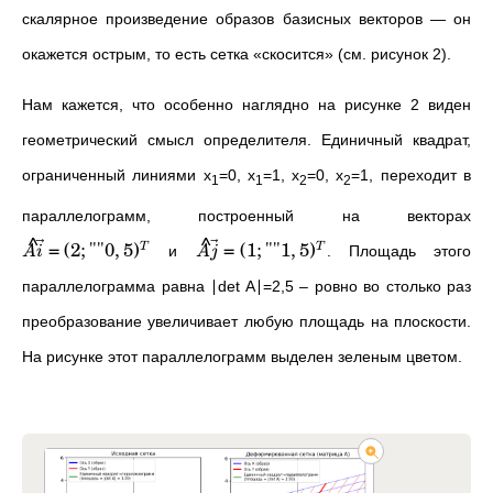
скалярное произведение образов базисных векторов — он
окажется острым, то есть сетка «скосится» (см. рисунок 2).
Нам кажется, что особенно наглядно на рисунке 2 виден
геометрический смысл определителя. Единичный квадрат,
ограниченный линиями x
=0, x
=1, x
=0, x
=1, переходит в
1
1
2
2
параллелограмм, построенный на векторах
^
^
=
(
2
;
""0
,
5
)
=
(
1
;
""1
,
5
)
T
T
и
. Площадь этого
A
i
A
j
параллелограмма равна ∣det⁡ A∣=2,5 – ровно во столько раз
преобразование увеличивает любую площадь на плоскости.
На рисунке этот параллелограмм выделен зеленым цветом.