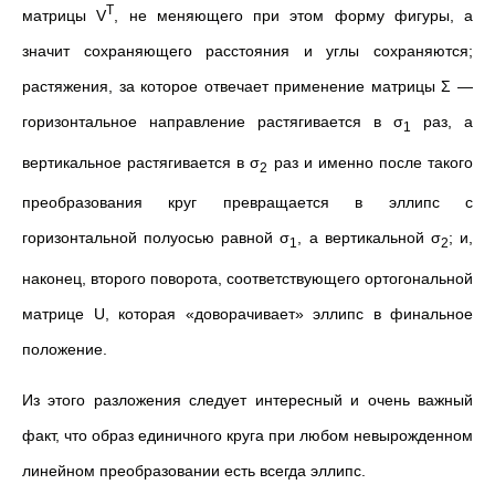
T
матрицы V
, не меняющего при этом форму фигуры, а
значит сохраняющего расстояния и углы сохраняются;
растяжения, за которое отвечает применение матрицы Σ
—
горизонтальное направление растягивается в σ
раз, а
1
вертикальное растягивается в σ
раз и именно после такого
2
преобразования круг превращается в эллипс с
горизонтальной полуосью равной σ
, а вертикальной σ
; и,
1
2
наконец, второго поворота, соответствующего ортогональной
матрице U, которая «доворачивает» эллипс в финальное
положение.
Из этого разложения следует интересный и очень важный
факт, что образ единичного круга при любом невырожденном
линейном преобразовании есть всегда эллипс.