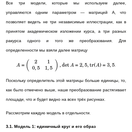
Все три модели, которые мы используем далее,
управляются одним параметром
—
матрицей A, что
позволяет видеть не три независимые иллюстрации, как в
принятом академическом изложении курса, а три разных
ракурса одного и того же преобразования. Для
определенности мы взяли далее матрицу
2
1
(
)
=
,
det
=
2
,
5
,
tr
(
)
=
3
,
5
.
A
A
A
0
,
5
1
,
5
Поскольку определитель этой матрицы больше единицы, то,
как было отмечено выше, наше преобразование растягивает
площади, что и будет видно на всех трёх рисунках.
Рассмотрим каждую модель в отдельности.
3.1. Модель 1: единичный круг и его образ