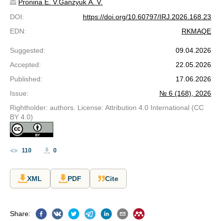
Pronina E. V.
Ganzyuk A. V.
DOI
:
https://doi.org/10.60797/IRJ.2026.168.23
EDN
:
RKMAQE
Suggested
:
09.04.2026
Accepted
:
22.05.2026
Published
:
17.06.2026
Issue
:
№ 6 (168), 2026
Rightholder: authors. License: Attribution 4.0 International (CC
BY 4.0)
110
0
XML
PDF
Cite
Share
: