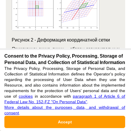
Рисунок 2 - Деформация координатной сетки
Примечание: синие линии – образы горизонтальных
прямых, красные — образы вертикальных; зелёным
Consent to the Privacy Policy, Processing, Storage of
выделен образ единичного квадрата –
Personal Data, and Collection of Statistical Information
параллелограмм
The Privacy Policy, Processing, Storage of Personal Data, and
DOI:
10.60797/IRJ.2026.168.23.2
Collection of Statistical Information defines the Operator's policy
regarding the processing of User Data when they use the
Resource, and also contains information about the implemented
Display full size
Download image
requirements for the protection of Users' personal data and the
use of
cookies
in accordance with
paragraph 1 of Article 6 of
Federal Law No. 152-FZ "On Personal Data"
.
More details about the purposes, data, and withdrawal of
consent
.
3.
3. Модель 3: собственные векторы как инвариантные
направления
Accept