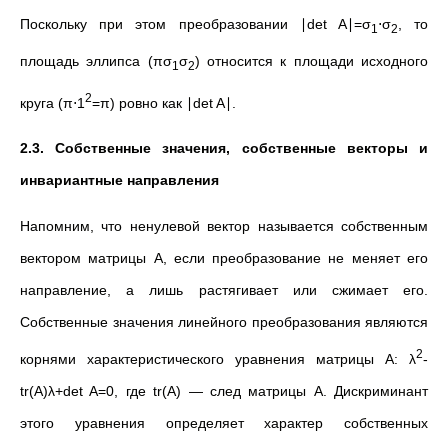
Поскольку при этом преобразовании ∣det⁡ A∣=σ
⋅σ
, то
1
2
площадь эллипса (πσ
σ
) относится к площади исходного
1
2
2
круга (π⋅1
=π) ровно как ∣det⁡ A∣.
2.3. Собственные значения, собственные векторы и
инвариантные направления
Напомним, что ненулевой вектор называется собственным
вектором матрицы A, если преобразование не меняет его
направление, а лишь растягивает или сжимает его.
Собственные значения линейного преобразования являются
2
корнями характеристического уравнения матрицы A: λ
-
tr(A)λ+det ⁡A=0, где tr(A)
—
след матрицы A. Дискриминант
этого уравнения определяет характер собственных