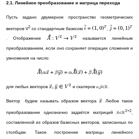
2.1. Линейное преобразование и матрица перехода
Пусть задано двумерное пространство геометрических
=
(
1
,
0
)
=
(
0
,
1
)
2
T
T
векторов V
со стандартным базисом
,
i
j
^
2
2
:
→
. Отображение
называется линейным
A
V
V
преобразованием, если оно сохраняет операции сложения и
умножения на число:
^
^
^
(
+
)
=
(
)
+
(
)
A
α
x
β
y
α
A
x
β
A
y
2
,
∈
для любых векторов
и скаляров 𝛼,𝛽∈ℝ.
x
y
V
Вектор
будем называть образом вектора
. Любое такое
x
2×2
преобразование однозначно задаётся матрицей 𝐴∈ℝ
,
составленной из образов базисных векторов, записанных по
столбцам. Такое построение матрицы линейного