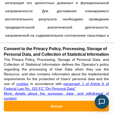
интеграция его ценностных доминант и функциональной
направленности. Для достижения планируемого
воспитательного результата необходимо проведение
предварительной аналитической деятельности,
направленной на содержательное соотнесение смысловых и
целевых параметров действия в контексте избранной
Consent to the Privacy Policy, Processing, Storage of
стратегии.
Personal Data, and Collection of Statistical Information
The Privacy Policy, Processing, Storage of Personal Data, and
(4) Специфика формального воплощения педагогического
Collection of Statistical Information defines the Operator's policy
regarding the processing of User Data when they use the
поступка.
Конкретная форма реализации поступка служит
Resource, and also contains information about the implemented
requirements for the protection of Users' personal data and the
инструментом объективации профессиональной этики
use of
cookies
in accordance with
paragraph 1 of Article 6 of
учителя. Выбранный формат взаимодействия выступает
Federal Law No. 152-FZ "On Personal Data"
.
More details about the purposes, data, and withdrawal of
индикатором типа педагогических отношений и задает
consent
.
вектор трансформации образовательной среды: от жесткой
Accept
субординации к режиму коммуникативной открытости и