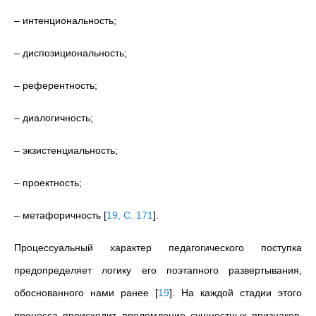
– интенциональность;
– диспозициональность;
– референтность;
– диалогичность;
– экзистенциальность;
– проектность;
– метафоричность
[
19, С. 171
]
.
Процессуальный характер педагогического поступка
предопределяет логику его поэтапного развертывания,
обоснованного нами ранее
[
19
]
. На каждой стадии этого
процесса происходит преломление сущностных признаков,