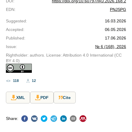
DOI
:
https://doi.org/10.60797/IRJ.2026.168.2
EDN
:
PNJSPG
Suggested
:
16.03.2026
Accepted
:
06.05.2026
Published
:
17.06.2026
Issue
:
№ 6 (168), 2026
Rightholder: authors. License: Attribution 4.0 International (CC
BY 4.0)
118
12
XML
PDF
Cite
Share
: