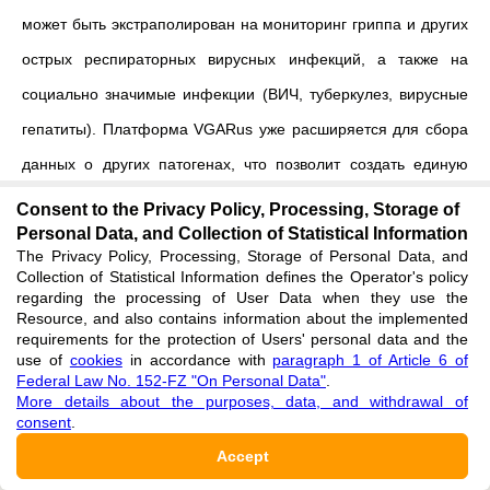
может быть экстраполирован на мониторинг гриппа и других
острых респираторных вирусных инфекций, а также на
социально значимые инфекции (ВИЧ, туберкулез, вирусные
гепатиты). Платформа VGARus уже расширяется для сбора
данных о других патогенах, что позволит создать единую
систему геномного надзора за широким спектром
Consent to the Privacy Policy, Processing, Storage of
Personal Data, and Collection of Statistical Information
инфекционных возбудителей
[
1
]
.
The Privacy Policy, Processing, Storage of Personal Data, and
Collection of Statistical Information defines the Operator's policy
Расширение функциональности предполагает не только
regarding the processing of User Data when they use the
Resource, and also contains information about the implemented
включение новых нозологий, но и разработку
requirements for the protection of Users' personal data and the
специализированных модулей анализа для каждой группы
use of
cookies
in accordance with
paragraph 1 of Article 6 of
Federal Law No. 152-FZ "On Personal Data"
.
инфекций. Для воздушно-капельных инфекций важны
More details about the purposes, data, and withdrawal of
consent
.
инструменты моделирования распространения, для
Accept
кровяных инфекций (ВИЧ, гепатиты) — инструменты анализа