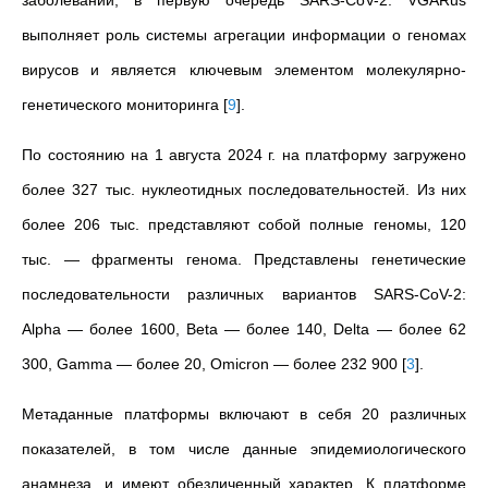
заболеваний, в первую очередь SARS-CoV-2. VGARus
выполняет роль системы агрегации информации о геномах
вирусов и является ключевым элементом молекулярно-
генетического мониторинга
[
9
]
.
По состоянию на 1 августа 2024 г. на платформу загружено
более 327 тыс. нуклеотидных последовательностей. Из них
более 206 тыс. представляют собой полные геномы, 120
тыс. — фрагменты генома. Представлены генетические
последовательности различных вариантов SARS-CoV-2:
Alpha — более 1600, Beta — более 140, Delta — более 62
300, Gamma — более 20, Omicron — более 232 900
[
3
]
.
Метаданные платформы включают в себя 20 различных
показателей, в том числе данные эпидемиологического
анамнеза, и имеют обезличенный характер. К платформе