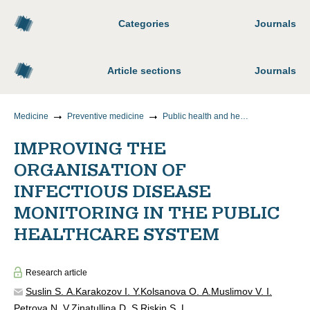
Categories
Journals
Article sections
Journals
Medicine
Preventive medicine
Public health and healthcare organization, sociology and history of medicine
IMPROVING THE
ORGANISATION OF
INFECTIOUS DISEASE
MONITORING IN THE PUBLIC
HEALTHCARE SYSTEM
Research article
Suslin S. A.
Karakozov I. Y.
Kolsanova O. A.
Muslimov V. I.
Petrova N. V.
Zinatullina D. S.
Riskin S. L.