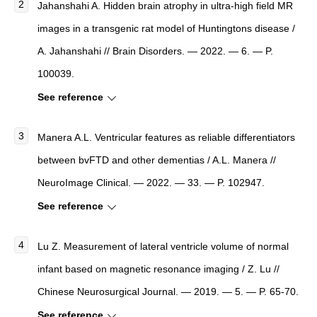
Jahanshahi A.
Hidden brain atrophy in ultra-high field MR
images in a transgenic rat model of Huntingtons disease
/
A. Jahanshahi //
Brain Disorders
. — 2022. — 6. — P.
100039.
See reference
Manera A.L.
Ventricular features as reliable differentiators
between bvFTD and other dementias
/ A.L. Manera //
NeuroImage Clinical
. — 2022. — 33. — P. 102947.
See reference
Lu Z.
Measurement of lateral ventricle volume of normal
infant based on magnetic resonance imaging
/ Z. Lu //
Chinese Neurosurgical Journal
. — 2019. — 5. — P. 65-70.
See reference