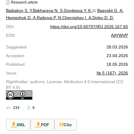
Research article
Baibakov S. Y.
Bakhareva N. S.
Gordeeva Y. K.
Baevskii G. A.
Hemeshok D. A.
Raibova P. N.
Chernishev I. A.
Dolev D. D.
DOI
:
https://doi.org/10.60797/IRJ.2026.167.65
EDN
:
AAYWVP
Suggested
:
28.03.2026
Accepted
:
23.04.2026
Published
:
18.05.2026
Issue
:
№ 5 (167), 2026
Rightholder: authors. License: Attribution 4.0 International (CC
BY 4.0)
234
6
XML
PDF
Cite