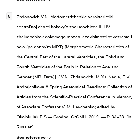
Zhdanovich V.N.
Morfometricheskie xarakteristiki
central'noj chasti bokovy'x zheludochkov, III i IV
zheludochkov golovnogo mozga v zavisimosti ot vozrasta i
pola (po danny'm MRT) [Morphometric Characteristics of
the Central Part of the Lateral Ventricles, the Third and
Fourth Ventricles of the Brain in Relation to Age and
Gender (MRI Data)]
. / V.N. Zhdanovich, M.Yu. Nagla, E.V.
Andrejchikova
//
Spring Anatomical Readings: Collection of
Articles from the Scientific-Practical Conference in Memory
of Associate Professor V. M. Levchenko
; edited by
Okolokulak E.S — Grodno: GrGMU, 2019. — P. 34–38. [in
Russian]
See reference