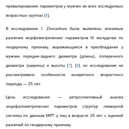
превалированию параметров у мужчин во всех исследуемых
возрастных группах
[
6
]
.
В исследовании I. Zhuravlova были выявлены значимые
различия морфометрических параметров III желудочка по
гендерному признаку, выражающиеся в преобладании у
мужчин передне-заднего диаметра (длины), поперечного
диаметра (ширины) и высоты
[
7
]
,
[
8
]
, но исследование не
рассматривало особенности конкретного возрастного
периода — 25 лет.
Цель исследования — ретроспективный анализ
энцефалометрических параметров структур ликворной
системы по данным МРТ у лиц в возрасте 25 лет с оценкой
различий по гендерному признаку.