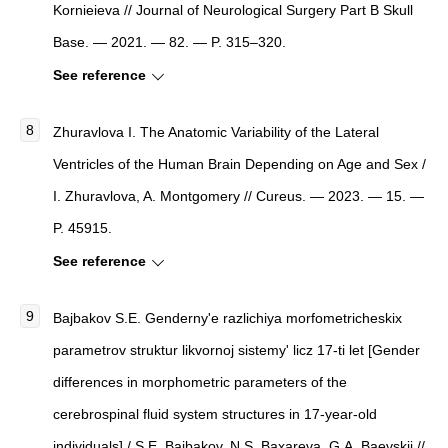
Kornieieva //
Journal of Neurological Surgery Part B Skull
Base
. — 2021. — 82. — P. 315–320.
See reference
Zhuravlova I.
The Anatomic Variability of the Lateral
Ventricles of the Human Brain Depending on Age and Sex
/
I. Zhuravlova, A. Montgomery //
Cureus
. — 2023. — 15. —
P. 45915.
See reference
Bajbakov S.E.
Genderny'e razlichiya morfometricheskix
parametrov struktur likvornoj sistemy' licz 17-ti let
[
Gender
differences in morphometric parameters of the
cerebrospinal fluid system structures in 17-year-old
individuals
]
/ S.E. Bajbakov, N.S. Baxareva, G.A. Baevskij //