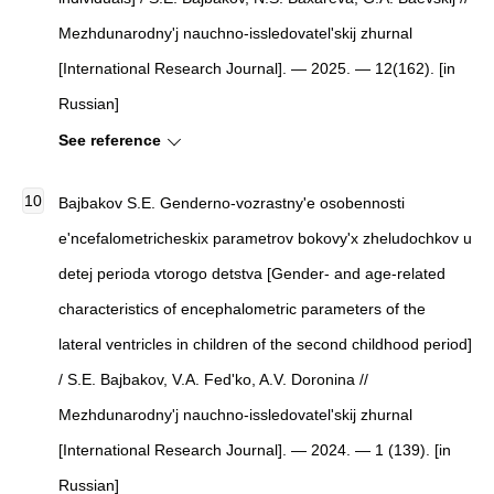
Mezhdunarodny'j nauchno-issledovatel'skij zhurnal
[
International Research Journal
]
. — 2025. — 12(162). [in
Russian]
See reference
Bajbakov S.E.
Genderno-vozrastny'e osobennosti
e'ncefalometricheskix parametrov bokovy'x zheludochkov u
detej perioda vtorogo detstva
[
Gender- and age-related
characteristics of encephalometric parameters of the
lateral ventricles in children of the second childhood period
]
/ S.E. Bajbakov, V.A. Fed'ko, A.V. Doronina //
Mezhdunarodny'j nauchno-issledovatel'skij zhurnal
[
International Research Journal
]
. — 2024. — 1 (139). [in
Russian]