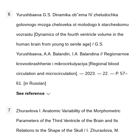
Yurushbaeva G.S.
Dinamika ob''ema IV zheludochka
golovnogo mozga cheloveka ot molodogo k starcheskomu
vozrastu
[
Dynamics of the fourth ventricle volume in the
human brain from young to senile age
]
/ G.S.
Yurushbaeva, A.A. Balandin, I.A. Balandina //
Regionarnoe
krovoobrashhenie i mikrocirkulyaciya
[
Regional blood
circulation and microcirculation
]
. — 2023. — 22. — P. 57–
61. [in Russian]
See reference
Zhuravlova I.
Anatomic Variability of the Morphometric
Parameters of the Third Ventricle of the Brain and Its
Relations to the Shape of the Skull
/ I. Zhuravlova, M.