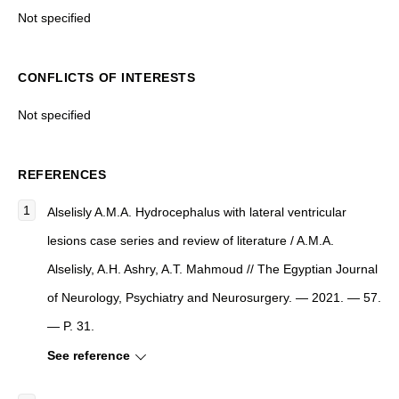
Not specified
CONFLICTS OF INTERESTS
Not specified
REFERENCES
Alselisly A.M.A.
Hydrocephalus with lateral ventricular
lesions case series and review of literature
/ A.M.A.
Alselisly, A.H. Ashry, A.T. Mahmoud //
The Egyptian Journal
of Neurology, Psychiatry and Neurosurgery
. — 2021. — 57.
— P. 31.
See reference