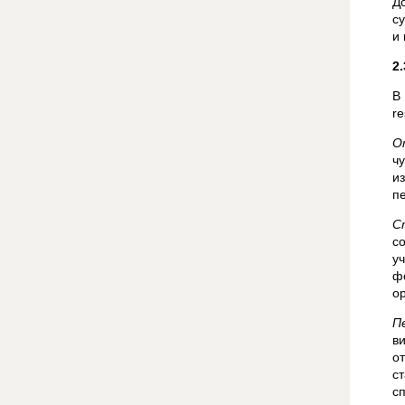
Д
с
и
2
В
r
О
ч
и
п
С
co
у
ф
о
П
в
о
с
с