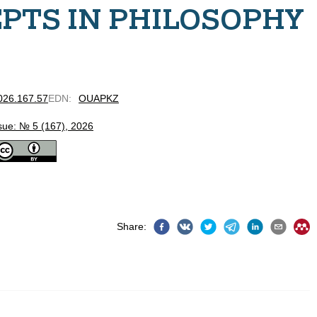
PTS IN PHILOSOPHY
2026.167.57
EDN
:
OUAPKZ
sue: № 5 (167), 2026
Share
: