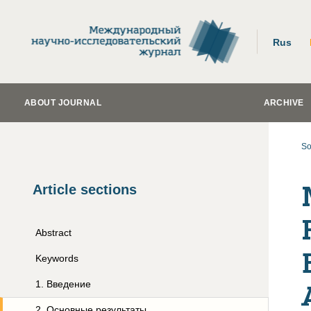
Rus
ABOUT JOURNAL
ARCHIVE
So
Article sections
Abstract
Keywords
1
.
Введение
2
.
Основные результаты