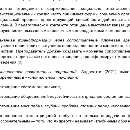
онятие отрицания в формирования социально ответственн
кзистенциональный кризис часто принимает формы социально орган
оциальный процесс, препятствующий способности действовать о
влений. В педагогическом контексте отрицание выступает как (за
арушениями, вызванными тревожными последствиями изменения 
еханизм трансформации через сопротивление.
Ключевая иде
аучение происходит в ситуациях неопределенности и конфликта, 
ействий. Преподаватель должен создавать «моменты сопротивления
рерывают привычные паттерны отрицания, трансформируют мораль
оведения
[
8
]
.
иагностика современных отрицаний.
Андреотти (2021) выдел
корененных в «колониальном» наследии:
 отрицание системного насилия;
 отрицание общественной неустойчивости; отрицание состояния вз
 отрицание масштаба и глубины проблем, стоящих перед человече
реодоление этих отрицаний требует не столько передачи инф
ессознательным — того, что Андреотти называет «глубинным образо