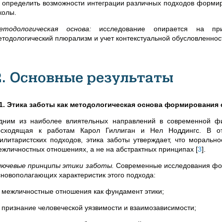
) определить возможности интеграции различных подходов формир
колы.
етодологическая основа:
исследование опирается на пр
етодологический плюрализм и учет контекстуальной обусловленност
2. Основные результаты
.1. Этика заботы как методологическая основа формирования
дним из наиболее влиятельных направлений в современной фило
осходящая к работам Карол Гиллиган и Нел Ноддингс. В отл
тилитаристских подходов, этика заботы утверждает, что мораль
ежличностных отношениях, а не на абстрактных принципах
[
3
]
.
лючевые принципы этики заботы.
Современные исследования фор
сновополагающих характеристик этого подхода:
) межличностные отношения как фундамент этики;
) признание человеческой уязвимости и взаимозависимости;