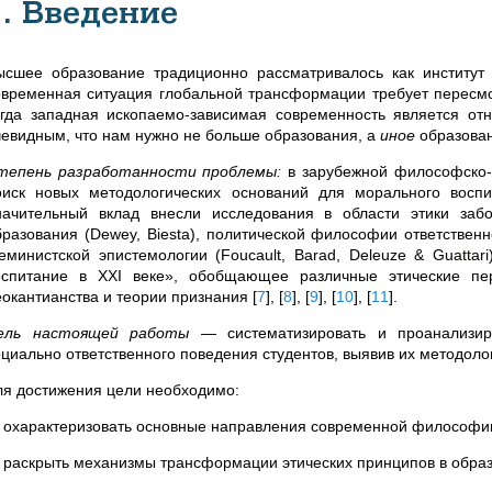
1. Введение
ысшее образование традиционно рассматривалось как институт
овременная ситуация глобальной трансформации требует пересмот
огда западная ископаемо-зависимая современность является отн
чевидным, что нам нужно не больше образования, а
иное
образова
тепень разработанности проблемы:
в зарубежной философско-
оиск новых методологических оснований для морального воспи
начительный вклад внесли исследования в области этики забот
бразования (Dewey, Biesta), политической философии ответственно
еминистской эпистемологии (Foucault, Barad, Deleuze & Guatta
оспитание в XXI веке», обобщающее различные этические п
еокантианства и теории признания
[
7
]
,
[
8
]
,
[
9
]
,
[
10
]
,
[
11
]
.
ель настоящей работы
— систематизировать и проанализи
оциально ответственного поведения студентов, выявив их методоло
ля достижения цели необходимо:
) охарактеризовать основные направления современной философи
) раскрыть механизмы трансформации этических принципов в образ