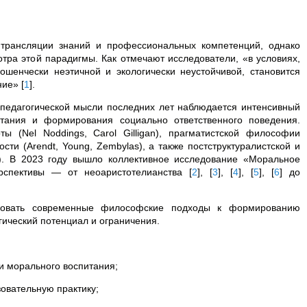
 трансляции знаний и профессиональных компетенций, однако
ра этой парадигмы. Как отмечают исследователи, «в условиях,
ошенчески неэтичной и экологически неустойчивой, становится
ние»
[
1
]
.
педагогической мысли последних лет наблюдается интенсивный
тания и формирования социально ответственного поведения.
ы (Nel Noddings, Carol Gilligan), прагматистской философии
сти (Arendt, Young, Zembylas), а также постструктуралистской и
ri). В 2023 году вышло коллективное исследование «Моральное
ерспективы — от неоаристотелианства
[
2
]
,
[
3
]
,
[
4
]
,
[
5
]
,
[
6
]
до
ровать современные философские подходы к формированию
гический потенциал и ограничения.
и морального воспитания;
овательную практику;