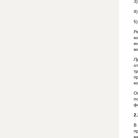
3
4
5
Р
к
и
м
П
о
т
п
к
О
п
ф
2
В
п
м