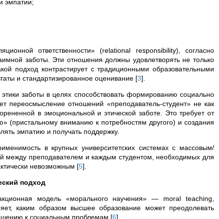
и эмпатии;
онной ответственности» (relational responsibility), согласно
аимной заботы. Эти отношения должны удовлетворять не только
акой подход контрастирует с традиционными образовательными
ьтаты и стандартизированное оценивание
[
3
]
.
этики заботы в целях способствовать формированию социально
ает переосмысление отношений «преподаватель-студент» не как
орененной в эмоциональной и этической заботе. Это требует от
ю» (пристальному вниманию к потребностям другого) и создания
лять эмпатию и получать поддержку.
именимость в крупных университетских системах с массовым/
ей между преподавателем и каждым студентом, необходимых для
рактически невозможным
[
5
]
.
еский подход
акционная модель «морального научения» — moral teaching,
яет, каким образом высшее образование может преодолевать
тношению к социальным проблемам
[
6
]
.