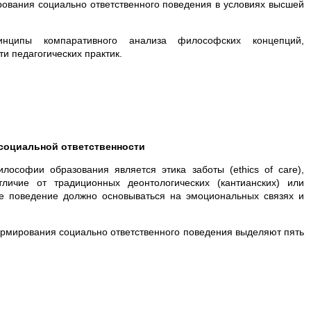
ования социально ответственного поведения в условиях высшей
инципы компаративного анализа философских концепций,
и педагогических практик.
 социальной ответственности
софии образования является этика заботы (ethics of care),
ичие от традиционных деонтологических (кантианских) или
ное поведение должно основываться на эмоциональных связях и
мирования социально ответственного поведения выделяют пять