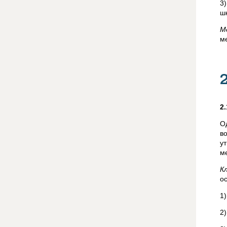
3
ш
М
м
2
О
в
у
м
К
о
1
2