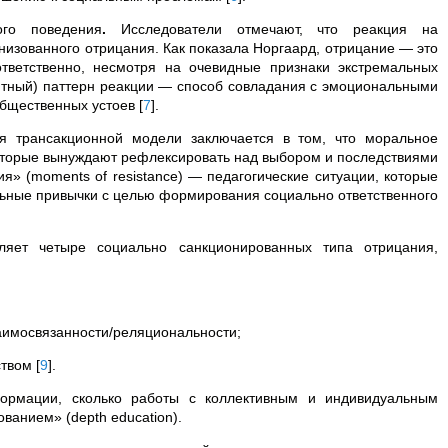
ого поведения
.
Исследователи отмечают, что реакция на
изованного отрицания. Как показала Норгаард, отрицание — это
тветственно, несмотря на очевидные признаки экстремальных
щитный) паттерн реакции — способ совладания с эмоциональными
общественных устоев
[
7
]
.
я трансакционной модели заключается в том, что моральное
которые вынуждают рефлексировать над выбором и последствиями
» (moments of resistance) — педагогические ситуации, которые
ные привычки с целью формирования социально ответственного
яет четыре социально санкционированных типа отрицания,
аимосвязанности/реляциональности;
ством
[
9
]
.
ормации, сколько работы с коллективным и индивидуальным
ванием» (depth education)
.