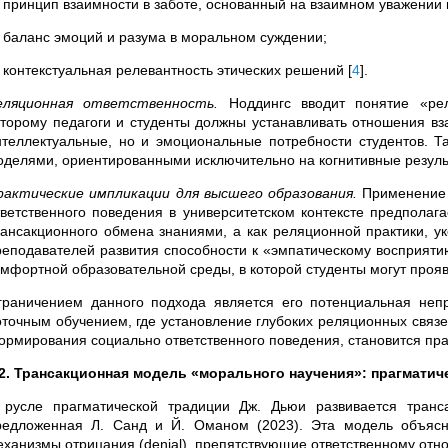
) принцип взаимности в заботе, основанный на взаимном уважении 
) баланс эмоций и разума в моральном суждении;
) контекстуальная релевантность этических решений
[
4
]
.
еляционная ответственность.
Ноддингс вводит понятие «реляци
оторому педагоги и студенты должны устанавливать отношения вз
нтеллектуальные, но и эмоциональные потребности студентов. Т
оделями, ориентированными исключительно на когнитивные резул
рактические импликации для высшего образования.
Применение 
тветственного поведения в университетском контексте предполаг
рансакционного обмена знаниями, а как реляционной практики, ук
реподавателей развития способности к «эмпатическому восприяти
омфортной образовательной среды, в которой студенты могут прояв
граничением данного подхода является его потенциальная непр
оточным обучением, где установление глубоких реляционных связ
ормирования социально ответственного поведения, становится п
.2. Трансакционная модель «морального научения»: прагматич
 русле прагматической традиции Дж. Дьюи развивается транс
редложенная Л. Санд и Й. Оманом (2023). Эта модель объясн
еханизмы отрицания (denial), препятствующие ответственному о