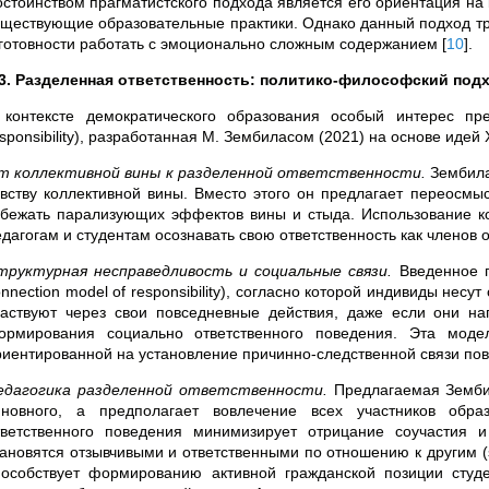
остоинством прагматистского подхода является его ориентация на 
уществующие образовательные практики. Однако данный подход тр
 готовности работать с эмоционально сложным содержанием
[
10
]
.
.3. Разделенная ответственность: политико-философский под
 контексте демократического образования особый интерес пре
esponsibility), разработанная М. Зембиласом (2021) на основе иде
т коллективной вины к разделенной ответственности.
Зембила
увству коллективной вины. Вместо этого он предлагает переосмыс
збежать парализующих эффектов вины и стыда. Использование кон
едагогам и студентам осознавать свою ответственность как членов 
труктурная несправедливость и социальные связи.
Введенное п
nnection model of responsibility), согласно которой индивиды несу
частвуют через свои повседневные действия, даже если они н
ормирования социально ответственного поведения. Эта модель
риентированной на установление причинно-следственной связи по
едагогика разделенной ответственности.
Предлагаемая Зембил
иновного, а предполагает вовлечение всех участников обра
тветственного поведения минимизирует отрицание соучастия и
тановятся отзывчивыми и ответственными по отношению к другим (s
пособствует формированию активной гражданской позиции студ