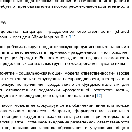
конкретные педагогические действия и возможность интеграции в
ебует от преподавателей высокой рефлексивной компетентности
ход
дставляет концепция «разделенной ответственности» (shared
й Ханны Арендт и Айрис Мэрион Янг
[
11
]
.
с проблематизирует педагогическую продуктивность апелляции к
лить ответственность в терминах «разделенной», что позволяет
цепций Арендт и Янг, как утверждает автор, дает возможность
определенных социальных групп, не «застревая» в чувстве вины.
онятие «социально-связующей модели ответственности» (social
т ответственность за структурные несправедливости, в которых они
апрямую не причиняют вреда, является фундаментальным для
 отличается от педагогики «разделенной ответственности»,
ведения и последующего в случае его наказания
[
12
]
.
асом модель не фокусируется на обвинении, вине или поиске
зовательного процесса. Напротив, формирование социально
 поощряет студентов исследовать условия, при которых они
ocial justice). Успешное внедрение разделенной ответственности
ентов, повышению качества образования и улучшению общего