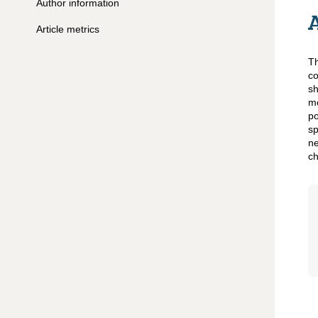
Author information
Article metrics
Th
co
sh
mo
po
sp
ne
ch