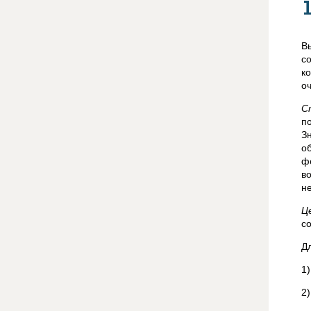
В
с
к
о
С
п
З
о
ф
в
н
Ц
с
Д
1
2