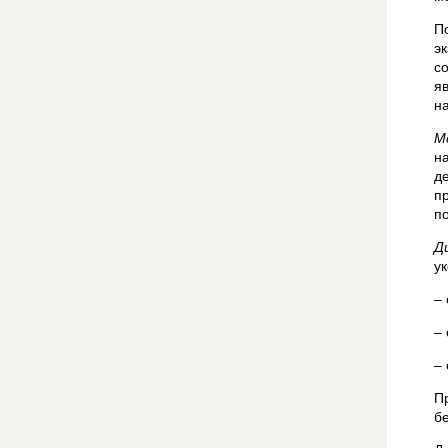
П
э
с
я
н
М
н
д
п
п
Д
у
–
–
–
П
б