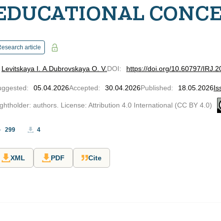
EDUCATIONAL CONCE
esearch article
Levitskaya I. A.
Dubrovskaya O. V.
DOI
:
https://doi.org/10.60797/IRJ.
uggested
:
05.04.2026
Accepted
:
30.04.2026
Published
:
18.05.2026
Is
ghtholder: authors. License: Attribution 4.0 International (CC BY 4.0)
299
4
XML
PDF
Cite