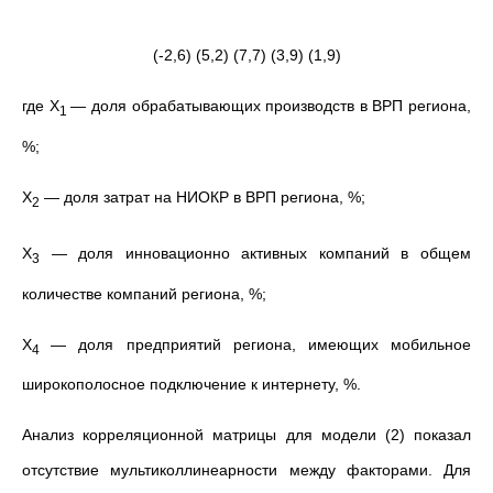
(-2,6) (5,2) (7,7) (3,9) (1,9)
где X
— доля обрабатывающих производств в ВРП региона,
1
%;
X
— доля затрат на НИОКР в ВРП региона, %;
2
X
— доля инновационно активных компаний в общем
3
количестве компаний региона, %;
X
— доля предприятий региона, имеющих мобильное
4
широкополосное подключение к интернету, %.
Анализ корреляционной матрицы для модели (2) показал
отсутствие мультиколлинеарности между факторами. Для