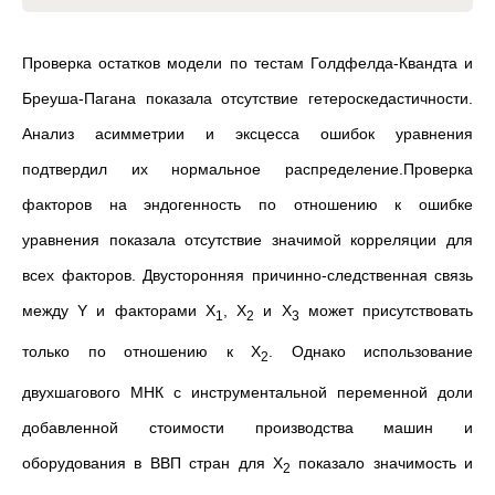
Проверка остатков модели по тестам Голдфелда-Квандта и
Бреуша-Пагана показала отсутствие гетероскедастичности.
Анализ асимметрии и эксцесса ошибок уравнения
подтвердил их нормальное распределение.Проверка
факторов на эндогенность по отношению к ошибке
уравнения показала отсутствие значимой корреляции для
всех факторов. Двусторонняя причинно-следственная связь
между Y и факторами X
, X
и X
может присутствовать
1
2
3
только по отношению к X
. Однако использование
2
двухшагового МНК с инструментальной переменной доли
добавленной стоимости производства машин и
оборудования в ВВП стран для X
показало значимость и
2