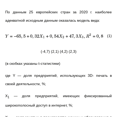
По данным 25 европейских стран за 2020 г. наиболее
адекватной исходным данным оказалась модель вида:
2
=
−
65
,
5
+
0
,
32
+
0
,
54
+
47
,
3
,
=
0
,
81
(1)
Y
X
X
X
R
1
2
3
(-4,7) (2,1) (4,2) (2,3)
(в скобках указаны t-статистики)
где Y — доля предприятий, использующих 3D- печать в
своей деятельности, %;
X
— доля предприятий, имеющих фиксированный
1
широкополосный доступ в интернет, %;