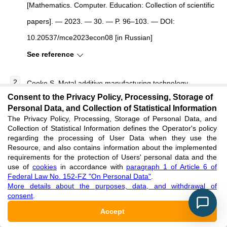
[Mathematics. Computer. Education: Collection of scientific
papers]. — 2023. — 30. — P. 96–103. — DOI:
10.20537/mce2023econ08 [in Russian]
See reference
Cooke S.
Metal additive manufacturing technology,
Consent to the Privacy Policy, Processing, Storage of
metallurgy and modelling
/ S. Cooke, K. Ahmadi, S. Willerth
Personal Data, and Collection of Statistical Information
et al. //
J. Manuf. Process
. — 2020. — 57. — P. 978–1003.
The Privacy Policy, Processing, Storage of Personal Data, and
Collection of Statistical Information defines the Operator's policy
— DOI: 10.1016/J.JMAPRO.2020.07.025
regarding the processing of User Data when they use the
Resource, and also contains information about the implemented
See reference
requirements for the protection of Users' personal data and the
use of
cookies
in accordance with
paragraph 1 of Article 6 of
Federal Law No. 152-FZ "On Personal Data"
.
Skol'ko stoit 3D-printer po metallu?
[
How much does a
More details about the purposes, data, and withdrawal of
metal 3D printer cost?
]
//
Habr
. — 2024. — URL:
consent
.
https://habr.com/ru/companies/top3dshop/articles/831592/
Accept
?ysclid=mk7b9q5bi8233960195 (accessed: 05.03.26) [in