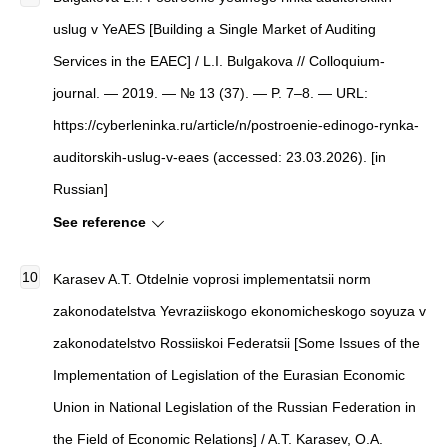
uslug v YeAES [Building a Single Market of Auditing
Services in the EAEC] / L.I. Bulgakova // Colloquium-
journal. — 2019. — № 13 (37). — P. 7–8. — URL:
https://cyberleninka.ru/article/n/postroenie-edinogo-rynka-
auditorskih-uslug-v-eaes (accessed: 23.03.2026). [in
Russian]
See reference
Karasev A.T. Otdelnie voprosi implementatsii norm
zakonodatelstva Yevraziiskogo ekonomicheskogo soyuza v
zakonodatelstvo Rossiiskoi Federatsii [Some Issues of the
Implementation of Legislation of the Eurasian Economic
Union in National Legislation of the Russian Federation in
the Field of Economic Relations] / A.T. Karasev, O.A.