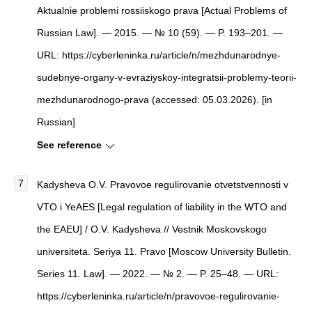
Aktualnie problemi rossiiskogo prava [Actual Problems of
Russian Law]. — 2015. — № 10 (59). — P. 193–201. —
URL: https://cyberleninka.ru/article/n/mezhdunarodnye-
sudebnye-organy-v-evraziyskoy-integratsii-problemy-teorii-
mezhdunarodnogo-prava (accessed: 05.03.2026). [in
Russian]
See reference
Kadysheva O.V. Pravovoe regulirovanie otvetstvennosti v
VTO i YeAES [Legal regulation of liability in the WTO and
the EAEU] / O.V. Kadysheva // Vestnik Moskovskogo
universiteta. Seriya 11. Pravo [Moscow University Bulletin.
Series 11. Law]. — 2022. — № 2. — P. 25–48. — URL:
https://cyberleninka.ru/article/n/pravovoe-regulirovanie-