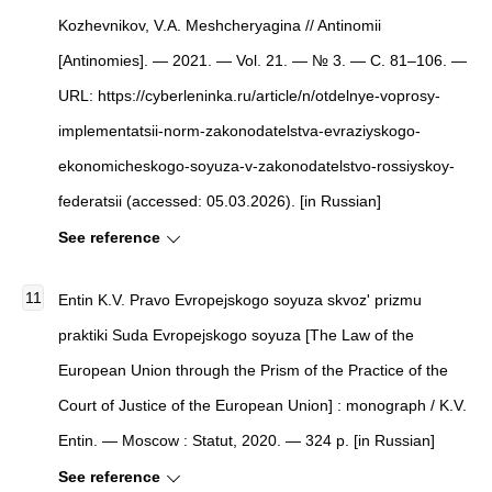
Kozhevnikov, V.A. Meshcheryagina // Antinomii
[Antinomies]. — 2021. — Vol. 21. — № 3. — С. 81–106. —
URL: https://cyberleninka.ru/article/n/otdelnye-voprosy-
implementatsii-norm-zakonodatelstva-evraziyskogo-
ekonomicheskogo-soyuza-v-zakonodatelstvo-rossiyskoy-
federatsii (accessed: 05.03.2026). [in Russian]
See reference
Entin K.V. Pravo Evropejskogo soyuza skvoz' prizmu
praktiki Suda Evropejskogo soyuza [The Law of the
European Union through the Prism of the Practice of the
Court of Justice of the European Union] : monograph / K.V.
Entin. — Moscow : Statut, 2020. — 324 p. [in Russian]
See reference