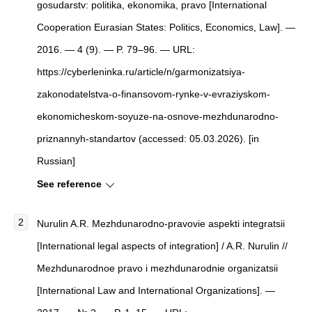
gosudarstv: politika, ekonomika, pravo [International
Cooperation Eurasian States: Politics, Economics, Law]. —
2016. — 4 (9). — P. 79–96. — URL:
https://cyberleninka.ru/article/n/garmonizatsiya-
zakonodatelstva-o-finansovom-rynke-v-evraziyskom-
ekonomicheskom-soyuze-na-osnove-mezhdunarodno-
priznannyh-standartov (accessed: 05.03.2026). [in
Russian]
See reference
Nurulin A.R. Mezhdunarodno-pravovie aspekti integratsii
[International legal aspects of integration] / A.R. Nurulin //
Mezhdunarodnoe pravo i mezhdunarodnie organizatsii
[International Law and International Organizations]. —