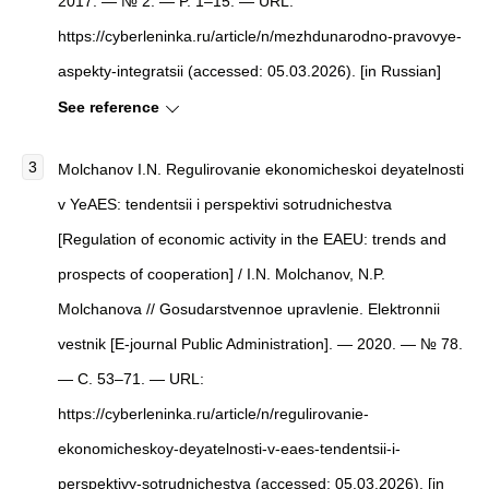
2017. — № 2. — P. 1–15. — URL:
https://cyberleninka.ru/article/n/mezhdunarodno-pravovye-
aspekty-integratsii (accessed: 05.03.2026). [in Russian]
See reference
Molchanov I.N. Regulirovanie ekonomicheskoi deyatelnosti
v YeAES: tendentsii i perspektivi sotrudnichestva
[Regulation of economic activity in the EAEU: trends and
prospects of cooperation] / I.N. Molchanov, N.P.
Molchanova // Gosudarstvennoe upravlenie. Elektronnii
vestnik [E-journal Public Administration]. — 2020. — № 78.
— С. 53–71. — URL:
https://cyberleninka.ru/article/n/regulirovanie-
ekonomicheskoy-deyatelnosti-v-eaes-tendentsii-i-
perspektivy-sotrudnichestva (accessed: 05.03.2026). [in