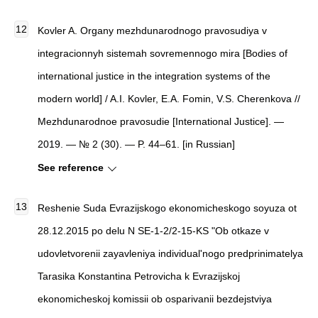
Kovler A. Organy mezhdunarodnogo pravosudiya v
integracionnyh sistemah sovremennogo mira [Bodies of
international justice in the integration systems of the
modern world] / A.I. Kovler, E.A. Fomin, V.S. Cherenkova //
Mezhdunarodnoe pravosudie [International Justice]. —
2019. — № 2 (30). — P. 44–61. [in Russian]
See reference
Reshenie Suda Evrazijskogo ekonomicheskogo soyuza ot
28.12.2015 po delu N SE-1-2/2-15-KS "Ob otkaze v
udovletvorenii zayavleniya individual'nogo predprinimatelya
Tarasika Konstantina Petrovicha k Evrazijskoj
ekonomicheskoj komissii ob osparivanii bezdejstviya