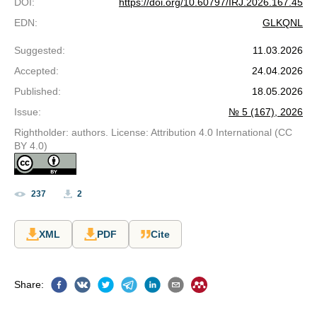
DOI
:
https://doi.org/10.60797/IRJ.2026.167.45
EDN
:
GLKQNL
Suggested
:
11.03.2026
Accepted
:
24.04.2026
Published
:
18.05.2026
Issue
:
№ 5 (167), 2026
Rightholder: authors. License: Attribution 4.0 International (CC
BY 4.0)
237
2
XML
PDF
Cite
Share
: