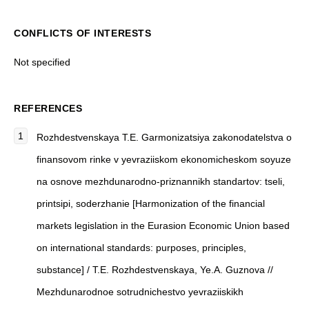
CONFLICTS OF INTERESTS
Not specified
REFERENCES
Rozhdestvenskaya T.E. Garmonizatsiya zakonodatelstva o
finansovom rinke v yevraziiskom ekonomicheskom soyuze
na osnove mezhdunarodno-priznannikh standartov: tseli,
printsipi, soderzhanie [Harmonization of the financial
markets legislation in the Eurasion Economic Union based
on international standards: purposes, principles,
substance] / T.E. Rozhdestvenskaya, Ye.A. Guznova //
Mezhdunarodnoe sotrudnichestvo yevraziiskikh