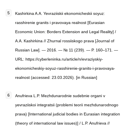
Kashirkina A.A. Yevraziiskii ekonomicheskii soyuz:
rasshirenie granits i pravovaya realnost [Eurasian
Economic Union: Borders Extension and Legal Reality] /
A.A. Kashirkina // Zhurnal rossiiskogo prava [Journal of
Russian Law]. — 2016. — № 11 (239). — P. 160–171. —
URL: https://cyberleninka.ru/article/n/evraziyskiy-
ekonomicheskiy-soyuz-rasshirenie-granits-i-pravovaya-
realnost (accessed: 23.03.2026). [in Russian]
Anufrieva L.P. Mezhdunarodnie sudebnie organi v
yevraziiskoi integratsii (problemi teorii mezhdunarodnogo
prava) [International judicial bodies in Eurasian integration
(theory of international law issues)] / L.P. Anufrieva //