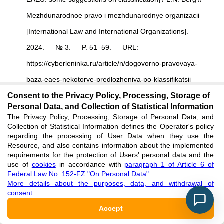
Mezhdunarodnoe pravo i mezhdunarodnye organizacii
[International Law and International Organizations]. —
2024. — № 3. — P. 51–59. — URL:
https://cyberleninka.ru/article/n/dogovorno-pravovaya-
baza-eaes-nekotorye-predlozheniya-po-klassifikatsii
Consent to the Privacy Policy, Processing, Storage of
(accessed: 23.04.2026). [in Russian]
Personal Data, and Collection of Statistical Information
See reference
The Privacy Policy, Processing, Storage of Personal Data, and
Collection of Statistical Information defines the Operator's policy
regarding the processing of User Data when they use the
REVIEW
Resource, and also contains information about the implemented
requirements for the protection of Users' personal data and the
All articles are peer-reviewed. But the reviewer or the author of
use of
cookies
in accordance with
paragraph 1 of Article 6 of
Federal Law No. 152-FZ "On Personal Data"
.
the article chose not to publish a review of this article in the
More details about the purposes, data, and withdrawal of
public domain. The review can be provided to the competent
consent
.
authorities upon request.
Accept