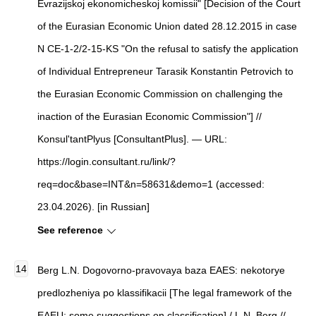
Evrazijskoj ekonomicheskoj komissii" [Decision of the Court
of the Eurasian Economic Union dated 28.12.2015 in case
N CE-1-2/2-15-KS "On the refusal to satisfy the application
of Individual Entrepreneur Tarasik Konstantin Petrovich to
the Eurasian Economic Commission on challenging the
inaction of the Eurasian Economic Commission"] //
Konsul'tantPlyus [ConsultantPlus]. — URL:
https://login.consultant.ru/link/?
req=doc&base=INT&n=58631&demo=1 (accessed:
23.04.2026). [in Russian]
See reference
Berg L.N. Dogovorno-pravovaya baza EAES: nekotorye
predlozheniya po klassifikacii [The legal framework of the
EAEU: some suggestions on classification] / L.N. Berg //