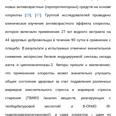
новых антивозрастных (геропротекторных) средств на основе
хлореллы
[
29
]
,
[
37
]
. Группой исследователей проведено
клиническое изучение антивозрастного эффекта хлореллы,
которое включало применение 27 мл водного экстракта на
44 здоровых добровольцах в течение 90 суток в сравнении с
плацебо
. В результате у испытуемых отмечено значительное
снижение экспрессии белков индуцируемой синтазы оксида
азота и циклооксигеназы-2. Авторы пришли к заключению,
что применение хлореллы может значительно улучшить
общее состояние здоровья за счет подавления различных
маркеров окислительного стресса и маркеров стресса
старения (TBARS /анализ веществ, реагирующих с
тиобарбитуровой кислотой/ и 8-OHdG /8-
гидроксидезоксигуанозин/), а сама хлорелла – один из