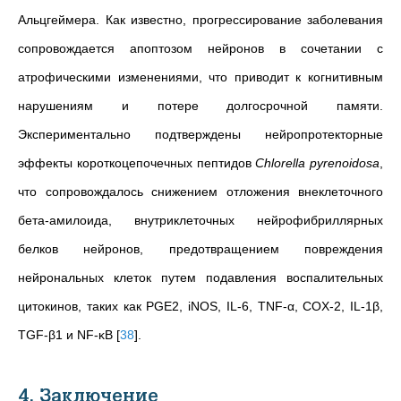
Альцгеймера. Как известно, прогрессирование заболевания
сопровождается апоптозом нейронов в сочетании с
атрофическими изменениями, что приводит к когнитивным
нарушениям и потере долгосрочной памяти.
Экспериментально подтверждены нейропротекторные
эффекты короткоцепочечных пептидов
Chlorella pyrenoidosa
,
что сопровождалось снижением отложения внеклеточного
бета-амилоида, внутриклеточных нейрофибриллярных
белков нейронов, предотвращением повреждения
нейрональных клеток путем подавления воспалительных
цитокинов, таких как PGE2, iNOS, IL-6, TNF-α, COX-2, IL-1β,
TGF-β1 и NF-κB
[
38
]
.
4. Заключение