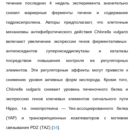
течение последних 4 недель эксперимента значительно
снизил маркерные ферменты печени и содержание
гидроксипролина. Авторы предполагают, что клеточные
механизмы антифибротического действия
Chlorella vulgaris
включают увеличение экспрессии генов ферментативных
антиоксидантов супероксиддисмутазы и каталазы
посредством повышения контроля ее регуляторных
элементов. Эти регуляторные эффекты могут привести к
снижению уровня активных форм кислорода. Кроме того,
Chlorella vulgaris
снижает уровень печеночного белка и
экспрессию генов ключевых элементов сигнального пути
Hippo, т.е. онкопротеина — Yes-ассоциированного белка
(YAP) и транскрипционных коактиваторов с мотивом
связывания PDZ (TAZ)
[
34
]
.