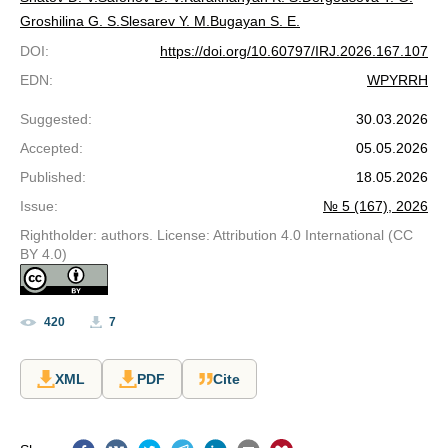
Groshilina G. S.
Slesarev Y. M.
Bugayan S. E.
DOI
:
https://doi.org/10.60797/IRJ.2026.167.107
EDN
:
WPYRRH
Suggested
:
30.03.2026
Accepted
:
05.05.2026
Published
:
18.05.2026
Issue
:
№ 5 (167), 2026
Rightholder: authors. License: Attribution 4.0 International (CC
BY 4.0)
420
7
XML
PDF
Cite