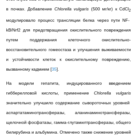
в почках. Добавление
Chlorella vulgaris
(500 мг/кг) к CdCl
2
модулировало процесс трансляции белка через пути NF-
kB/Nrf2 для предотвращения окислительного повреждения
путем поддержания клеточного окислительно-
восстановительного гомеостаза и улучшения выживаемости
и устойчивости клеток к окислительному повреждению,
вызванному кадмием
[
35
]
.
На модели гепатита, индуцированного введением
гибберелловой кислоты, применение
Chlorella vulgaris
значительно улучшило содержание сывороточных уровней
аспартатаминотрансферазы, аланинаминотрансферазы,
щелочной фосфатазы, гамма-глутамилтрансферазы, общего
билирубина и альбумина. Отмечено также снижение уровней