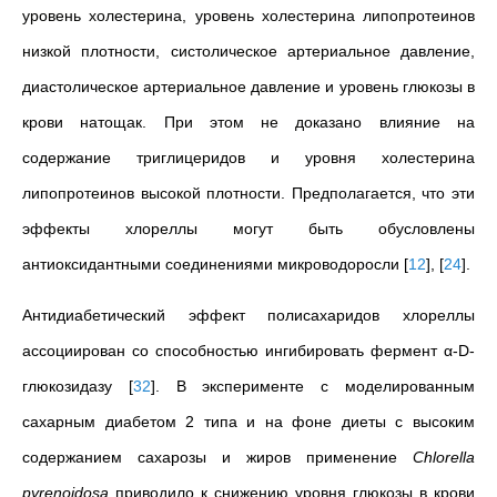
уровень холестерина, уровень холестерина липопротеинов
низкой плотности, систолическое артериальное давление,
диастолическое артериальное давление и уровень глюкозы в
крови натощак. При этом не доказано влияние на
содержание триглицеридов и уровня холестерина
липопротеинов высокой плотности. Предполагается, что эти
эффекты хлореллы могут быть обусловлены
антиоксидантными соединениями микроводоросли
[
12
]
,
[
24
]
.
Антидиабетический эффект полисахаридов хлореллы
ассоциирован со способностью ингибировать фермент α-D-
глюкозидазу
[
32
]
. В эксперименте с моделированным
сахарным диабетом 2 типа и на фоне диеты с высоким
содержанием сахарозы и жиров применение
Chlorella
pyrenoidosa
приводило к снижению уровня глюкозы в крови