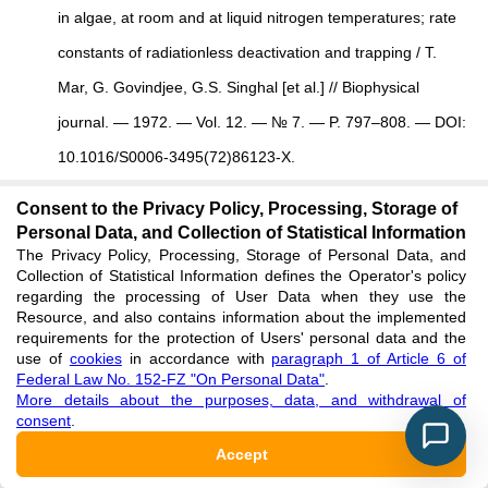
in algae, at room and at liquid nitrogen temperatures; rate
constants of radiationless deactivation and trapping / T.
Mar, G. Govindjee, G.S. Singhal [et al.] // Biophysical
journal. — 1972. — Vol. 12. — № 7. — P. 797–808. — DOI:
10.1016/S0006-3495(72)86123-X.
See reference
Consent to the Privacy Policy, Processing, Storage of
Personal Data, and Collection of Statistical Information
Al-Hammadi M. New insights into
Chlorella
vulgaris
The Privacy Policy, Processing, Storage of Personal Data, and
Collection of Statistical Information defines the Operator's policy
applications / M. Al-Hammadi, M. Güngörmüşler //
regarding the processing of User Data when they use the
Resource, and also contains information about the implemented
Biotechnol Bioeng. — 2024. — Vol. 121. — № 5. — P.
requirements for the protection of Users' personal data and the
use of
cookies
in accordance with
paragraph 1 of Article 6 of
1486–1502. — DOI: 10.1002/bit.28666.
Federal Law No. 152-FZ "On Personal Data"
.
See reference
More details about the purposes, data, and withdrawal of
consent
.
Accept
Bito T. Potential of
Chlorella
as a Dietary Supplement to