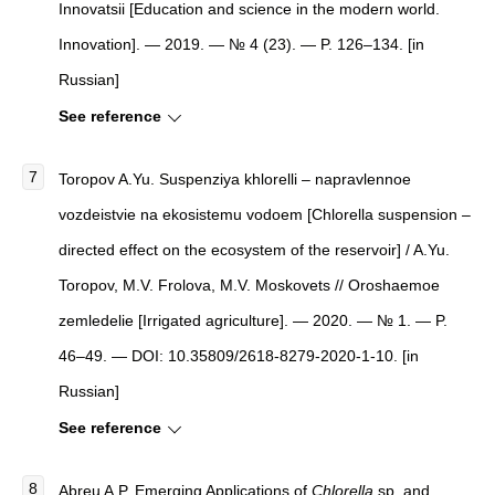
Innovatsii [Education and science in the modern world.
Innovation]. — 2019. — № 4 (23). — P. 126–134. [in
Russian]
See reference
Toropov A.Yu. Suspenziya khlorelli – napravlennoe
vozdeistvie na ekosistemu vodoem [Chlorella suspension –
directed effect on the ecosystem of the reservoir] / A.Yu.
Toropov, M.V. Frolova, M.V. Moskovets // Oroshaemoe
zemledelie [Irrigated agriculture]. — 2020. — № 1. — P.
46–49. — DOI: 10.35809/2618-8279-2020-1-10. [in
Russian]
See reference
Abreu A.P. Emerging Applications of
Chlorella
sp. and