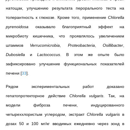
натощак, улучшению результата перорального теста на
толерантность к глюкозе. Кроме того, применение
Chlorella
pyrenoidosa
оказывало благоприятный эффект на
микробиоту кишечника, что проявлялось увеличением
штаммов
Verrucomicrobia
,
Proteobacteria
,
Osillibacter
,
Dubosiella
и
Lactococcus
. В этом же опыте было
зафиксировано улучшение функциональных показателей
печени
[
33
]
.
Рядом экспериментальных работ доказано
гепатопротекторное действие
Chlorella vulgaris
. Так, на
модели фиброза печени, индуцированного
четыреххлористым углеродом, экстракт
Chlorella vulgaris
в
дозах 50 и 100 мг/кг вводимых ежедневно через зонд в