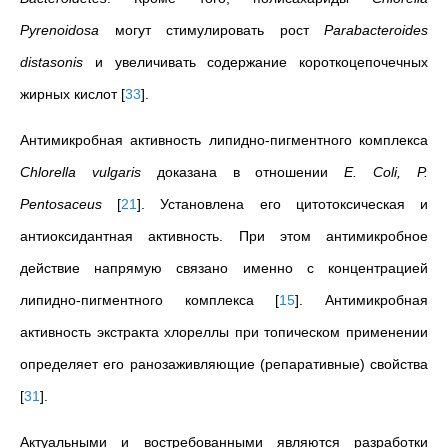
Pyrenoidosa
могут стимулировать рост
Parabacteroides
distasonis
и увеличивать содержание короткоцепочечных
жирных кислот
[
33
]
.
Антимикробная активность липидно-пигментного комплекса
Chlorella
vulgaris
доказана в отношении
E. Coli, P.
Pentosaceus
[
21
]
. Установлена его цитотоксическая и
антиоксидантная активность. При этом антимикробное
действие напрямую связано именно с концентрацией
липидно-пигментного комплекса
[
15
]
. Антимикробная
активность экстракта хлореллы при топическом применении
определяет его ранозаживляющие (репаративные) свойства
[
31
]
.
Актуальными и востребованными являются разработки