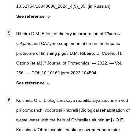
10.52754/16948696_2024_4(9)_35. [in Russian]
See reference
Ribeiro D.M. Effect of dietary incorporation of
Chlorella
vulgaris
and CAZyme supplementation on the hepatic
proteome of finishing pigs / D.M. Ribeiro, D. Coelho, H.
Osório [et al.] // Journal of Proteomics. — 2022. — Vol.
256. — DOI: 10.1016/j.jprot.2022.104504.
See reference
Kolchina O.E. Biologicheskaya reabilitatsiya stochnikh vod
pri pomoshchi vodorosli khlorelli [Biological rehabilitation of
waste water with the help of Chlorelles aluminum] / O.E.
Kolchina // Obrazovanie i nauka v sovremennom mire.