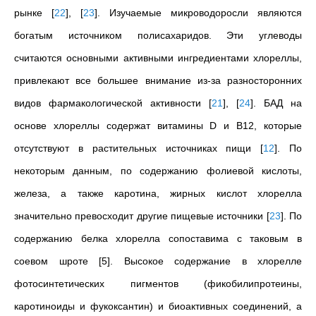
рынке
[
22
]
,
[
23
]
. Изучаемые микроводоросли являются
богатым источником полисахаридов. Эти углеводы
считаются основными активными ингредиентами хлореллы,
привлекают все большее внимание из-за разносторонних
видов фармакологической активности
[
21
]
,
[
24
]
. БАД на
основе хлореллы содержат витамины D и В12, которые
отсутствуют в растительных источниках пищи
[
12
]
. По
некоторым данным, по содержанию фолиевой кислоты,
железа, а также каротина, жирных кислот хлорелла
значительно превосходит другие пищевые источники
[
23
]
. По
содержанию белка хлорелла сопоставима с таковым в
соевом шроте [5]. Высокое содержание в хлорелле
фотосинтетических пигментов (фикобилипротеины,
каротиноиды и фукоксантин) и биоактивных соединений, а