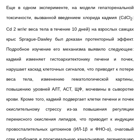
Еще в одном эксперименте, на модели гепаторенальной
токсичности, вызванной введением хлорида кадмия (CdCl
:
2
Cd 2 мг/кг веса тела в течение 10 дней) на взрослых самцах
крыс Sprague-Dawley был доказан протекторный эффект.
Подробное изучение его механизма выявило следующее:
кадмий изменяет гистоархитектонику печени и почек,
нарушает каскад клеточных сигналов, что приводит к потере
веса тела, изменению гематологической картины,
повышению уровней АЛТ, АСТ, ЩФ, мочевины в сыворотке
крови. Кроме того, кадмий подвергает клетки печени и почек
окислительному стрессу из-за повышения регуляции
перекисного окисления липидов, что приводит к индукции
провоспалительных цитокинов (ИЛ-1β и ФНО-α), очаговый
отек клубочков и проксимальную канальцевую дегенерацию