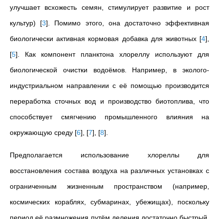
улучшает всхожесть семян, стимулирует развитие и рост
культур)
[
3
]
. Помимо этого, она достаточно эффективная
биологически активная кормовая добавка для животных
[
4
]
,
[
5
]
. Как компонент планктона хлореллу используют для
биологической очистки водоёмов. Например, в эколого-
индустриальном направлении с её помощью производится
переработка сточных вод и производство биотоплива, что
способствует смягчению промышленного влияния на
окружающую среду
[
6
]
,
[
7
]
,
[
8
]
.
Предполагается использование хлореллы для
восстановления состава воздуха на различных установках с
ограниченным жизненным пространством (например,
космических кораблях, субмаринах, убежищах), поскольку
период её размножения путём деления достаточно быстрый,