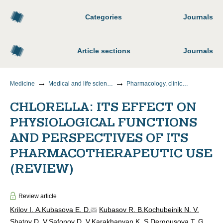
Categories
Journals
Article sections
Journals
Medicine
Medical and life science
Pharmacology, clinical pharmacology
CHLORELLA: ITS EFFECT ON
PHYSIOLOGICAL FUNCTIONS
AND PERSPECTIVES OF ITS
PHARMACOTHERAPEUTIC USE
(REVIEW)
Review article
Krilov I. A.
Kubasova E. D.
Kubasov R. В.
Kochubeinik N. V.
Shatov D. V.
Safonov D. V.
Karakhanyan K. S.
Dergousova T. G.