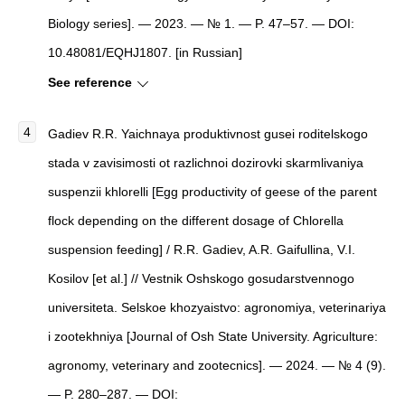
Biology series]. — 2023. — № 1. — P. 47–57. — DOI:
10.48081/EQHJ1807. [in Russian]
See reference
Gadiev R.R. Yaichnaya produktivnost gusei roditelskogo
stada v zavisimosti ot razlichnoi dozirovki skarmlivaniya
suspenzii khlorelli [Egg productivity of geese of the parent
flock depending on the different dosage of Chlorella
suspension feeding] / R.R. Gadiev, A.R. Gaifullina, V.I.
Kosilov [et al.] // Vestnik Oshskogo gosudarstvennogo
universiteta. Selskoe khozyaistvo: agronomiya, veterinariya
i zootekhniya [Journal of Osh State University. Agriculture:
agronomy, veterinary and zootecnics]. — 2024. — № 4 (9).
— P. 280–287. — DOI: