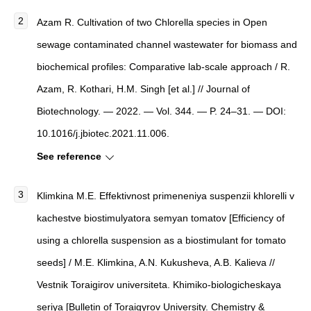
Azam R. Cultivation of two Chlorella species in Open
sewage contaminated channel wastewater for biomass and
biochemical profiles: Comparative lab-scale approach / R.
Azam, R. Kothari, H.M. Singh [et al.] // Journal of
Biotechnology. — 2022. — Vol. 344. — P. 24–31. — DOI:
10.1016/j.jbiotec.2021.11.006.
See reference
Klimkina M.E. Effektivnost primeneniya suspenzii khlorelli v
kachestve biostimulyatora semyan tomatov [Efficiency of
using a chlorella suspension as a biostimulant for tomato
seeds] / M.E. Klimkina, A.N. Kukusheva, A.B. Kalieva //
Vestnik Toraigirov universiteta. Khimiko-biologicheskaya
seriya [Bulletin of Toraigyrov University. Chemistry &