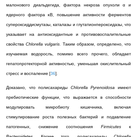
малонового диальдегида, фактора некроза опухоли α и
ядерного фактора κB, повышение активности ферментов
супероксиддисмутазы, каталазы и глутатионпероксидазы, что
указывает на антиоксидантные и противовоспалительные
свойства
Chlorella vulgaris
. Таким образом, определено, что
изучаемая водоросль, помимо всего прочего, обладает
гепатопротекторной активностью, уменьшая окислительный
стресс и воспаление
[
36
]
.
Доказано, что полисахариды
Chlorella Pyrenoidosa
имеют
пребиотические функции, что выражается в способности
модулировать микробиоту кишечника, включая
стимулирование роста полезных бактерий и подавление
патогенных, снижение соотношения
Firmicutes
к
Bacteroidetes
. Кроме того, полисахариды
Chlorella