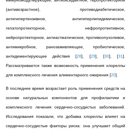
иммуномодулирующее, антиоксидантное, геропротекторное
(антивозрастное), противодиабетическое,
антигипертензивное, антигиперлипидемическое,
гепатопротекторное, нефропротективное,
нейропротекторное, антиастматическое, противоопухолевое,
антимикробное, ранозаживляющее, пробиотическое,
антидементирующее действия
[
28
]
,
[
29
]
,
[
30
]
,
[
31
]
.
Рассматривается также возможность применения хлореллы
для комплексного лечения алиментарного ожирения
[
20
]
.
В последнее время возрастает роль применения средств на
основе натуральных компонентов для профилактики и
комплексного лечения сердечно-сосудистых заболеваний.
Исследования показали, что добавка хлореллы влияет на
сердечно-сосудистые факторы риска: она улучшает общий