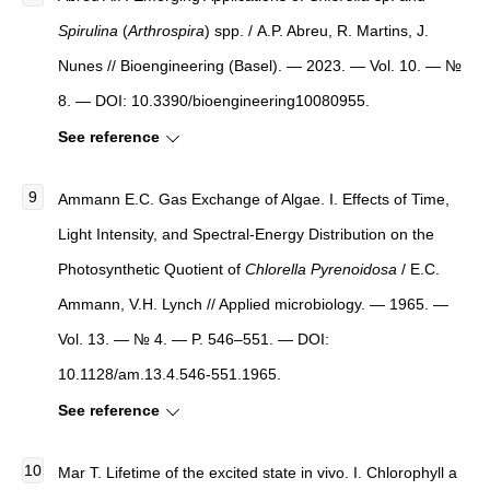
Spirulina
(
Arthrospira
) spр. / A.P. Abreu, R. Martins, J.
Nunes // Bioengineering (Basel). — 2023. — Vol. 10. — №
8. — DOI: 10.3390/bioengineering10080955.
See reference
Ammann E.C. Gas Exchange of Algae. I. Effects of Time,
Light Intensity, and Spectral-Energy Distribution on the
Photosynthetic Quotient of
Chlorella
Pyrenoidosa
/ E.C.
Ammann, V.H. Lynch // Applied microbiology. — 1965. —
Vol. 13. — № 4. — P. 546–551. — DOI:
10.1128/am.13.4.546-551.1965.
See reference
Mar T. Lifetime of the excited state in vivo. I. Chlorophyll a