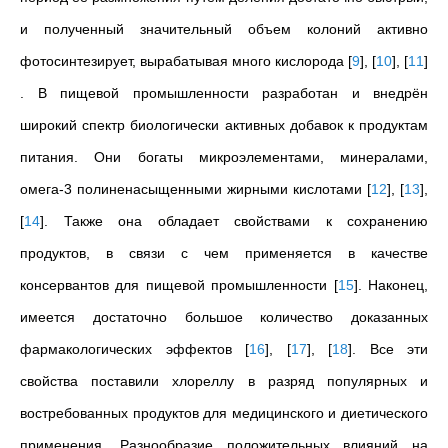
и полученный значительный объем колоний активно
фотосинтезирует, вырабатывая много кислорода
[
9
]
,
[
10
]
,
[
11
]
. В пищевой промышленности разработан и внедрён
широкий спектр биологически активных добавок к продуктам
питания. Они богаты микроэлементами, минералами,
омега-3 полиненасыщенными жирными кислотами
[
12
]
,
[
13
]
,
[
14
]
. Также она обладает свойствами к сохранению
продуктов, в связи с чем применяется в качестве
консервантов для пищевой промышленности
[
15
]
. Наконец,
имеется достаточно большое количество доказанных
фармакологических эффектов
[
16
]
,
[
17
]
,
[
18
]
. Все эти
свойства поставили хлореллу в разряд популярных и
востребованных продуктов для медицинского и диетического
применения. Разнообразие положительных влияний на