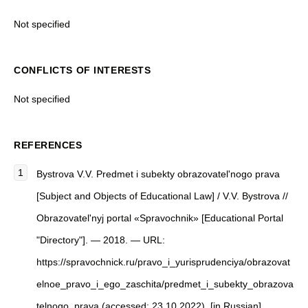
Not specified
CONFLICTS OF INTERESTS
Not specified
REFERENCES
Bystrova V.V. Predmet i subekty obrazovatel'nogo prava
[Subject and Objects of Educational Law] / V.V. Bystrova //
Obrazovatel'nyj portal «Spravochnik» [Educational Portal
"Directory"]. — 2018. — URL:
https://spravochnick.ru/pravo_i_yurisprudenciya/obrazovat
elnoe_pravo_i_ego_zaschita/predmet_i_subekty_obrazova
telnogo_prava (accessed: 23.10.2022). [in Russian]