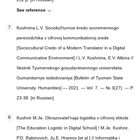
See reference
Kushnina L.V. Sociokul'turnoe kredo sovremennogo
perevodchika v cifrovoj kommunikativnoj srede
[Sociocultural Credo of a Modern Translator in a Digital
Communicative Environment] / L.V. Kushnina, E.V. Alikina //
Vestnik Tyumenskogo gosudarstvennogo universiteta.
Gumanitarnye issledovaniya [Bulletin of Tyumen State
University. Humanities] — 2021. — Vol. 7. — № 3(27). — P.
23-38. [in Russian]
Kushnir M.Je. Obrazovatel'naja logistika v cifrovoj shkole
[The Education Logistic in Digital School] / M.Je. Kushnir,
P.D. Rabinovich, Ju.E. Hramov [et al.] // Informatika i