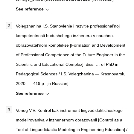
See reference
Volegzhanina I.S. Stanovlenie i razvitie professional'noj
kompetentnosti budushchego inzhenera v nauchno-
obrazovatel'nom komplekse [Formation and Development
of Professional Competence of the Future Engineer in the
Scientific and Educational Complex]: diss. … of PhD in
Pedagogical Sciences / I.S. Volegzhanina — Krasnoyarsk,
2020. — 419 p. [in Russian]
See reference
Vonog V.V. Kontrol kak instrument lingvodidakticheskogo
modelirovaniya v inzhenernom obrazovanii [Control as a
Tool of Linguodidactic Modeling in Engineering Education] /