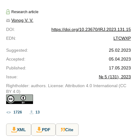
Research article
Vonog V. V.
DOI
:
https://doi.org/10.23670/IRJ.2023.131.15
EDN
:
LTCWXP
Suggested
:
25.02.2023
Accepted
:
05.04.2023
Published
:
17.05.2023
Issue
:
№ 5 (131), 2023
Rightholder: authors. License: Attribution 4.0 International (CC
BY 4.0)
1726
13
XML
PDF
Cite