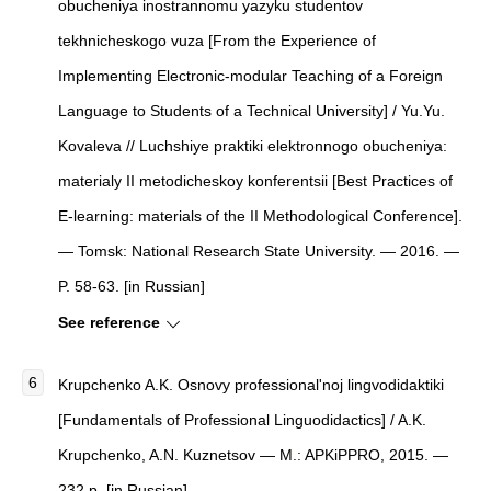
obucheniya inostrannomu yazyku studentov
tekhnicheskogo vuza [From the Experience of
Implementing Electronic-modular Teaching of a Foreign
Language to Students of a Technical University] / Yu.Yu.
Kovaleva // Luchshiye praktiki elektronnogo obucheniya:
materialy II metodicheskoy konferentsii [Best Practices of
E-learning: materials of the II Methodological Conference].
— Tomsk: National Research State University. — 2016. —
P. 58-63. [in Russian]
See reference
Krupchenko A.K. Osnovy professional'noj lingvodidaktiki
[Fundamentals of Professional Linguodidactics] / A.K.
Krupchenko, A.N. Kuznetsov — M.: APKiPPRO, 2015. —
232 p. [in Russian]