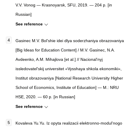
V.V. Vonog — Krasnoyarsk, SFU, 2019. — 204 p. [in
Russian]
See reference
Gasinec M.V. Bol'shie idei dlya soderzhaniya obrazovaniya
[Big Ideas for Education Content] / M.V. Gasinec, N.A.
Avdeenko, A.M. Mihajlova [et al.] // Nacional'nyj
issledovatel'skij universitet «Vysshaya shkola ekonomiki»,
Institut obrazovaniya [National Research University Higher
School of Economics, Institute of Education] — M.: NRU
HSE, 2020. — 60 p. [in Russian]
See reference
Kovaleva Yu.Yu. Iz opyta realizacii elektronno-modul'nogo