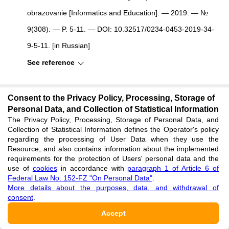
obrazovanie [Informatics and Education]. — 2019. — №
9(308). — P. 5-11. — DOI: 10.32517/0234-0453-2019-34-
9-5-11. [in Russian]
See reference
Minin M.G. Intensifikaciya processa obucheniya
Consent to the Privacy Policy, Processing, Storage of
inostrannomu yazyku s ispol'zovaniem BYOD-Tekhnologii
Personal Data, and Collection of Statistical Information
The Privacy Policy, Processing, Storage of Personal Data, and
[Intensification of the Process of Teaching a Foreign
Collection of Statistical Information defines the Operator's policy
regarding the processing of User Data when they use the
Language Using BYOD-Technology] / M.G. Minin // Yazyk i
Resource, and also contains information about the implemented
kul'tura [Language and Culture]. — 2018. — № 44. — P.
requirements for the protection of Users' personal data and the
use of
cookies
in accordance with
paragraph 1 of Article 6 of
267-278. [in Russian]
Federal Law No. 152-FZ "On Personal Data"
.
More details about the purposes, data, and withdrawal of
See reference
consent
.
Accept
Noskov M.V. Formirovaniye mezhdistsiplinarnoy