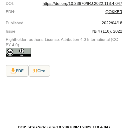
DOI
:
https://doi.org/10.23670/IRJ.2022.118.4.047
EDN
:
QOKKER
Published
:
2022/04/18
Issue
:
№ 4 (118), 2022
Rightholder: authors. License: Attribution 4.0 International (CC
BY 4.0)
PDF
Cite
DOI: https://doi.org/10.23670/IRJ.2022.118.4.047