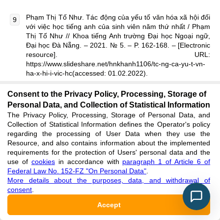
Phạm Thị Tố Như. Tác động của yếu tố văn hóa xã hội đối
với việc học tiếng anh của sinh viên năm thứ nhất / Phạm
Thị Tố Như // Khoa tiếng Anh trường Đại học Ngoại ngữ,
Đại học Đà Nẵng. – 2021. № 5. – P. 162-168. – [Electronic
resource]. URL:
https://www.slideshare.net/hnkhanh1106/tc-ng-ca-yu-t-vn-
ha-x-hi-i-vic-hc(accessed: 01.02.2022).
Consent to the Privacy Policy, Processing, Storage of
Bùi Thị Ngọc Diệp. Ảnh hưởng của yếu tố văn hóa đến việc
Personal Data, and Collection of Statistical Information
dạy và học tiếng Anh / Bùi Thị Ngọc Diệp // Đại học Hạ
The Privacy Policy, Processing, Storage of Personal Data, and
Long. – 2019. – [Electronic resource]. URL:
Collection of Statistical Information defines the Operator's policy
https://uhl.edu.vn/bai-viet-khoa-hoc-2/anh-huong-cua-yeu-
regarding the processing of User Data when they use the
to-van-hoa-den-viec-day-va-hoc-tieng-anh/(accessed:
Resource, and also contains information about the implemented
01.02.2022).
requirements for the protection of Users' personal data and the
use of
cookies
in accordance with
paragraph 1 of Article 6 of
Список литературы на английском языке /
Federal Law No. 152-FZ "On Personal Data"
.
More details about the purposes, data, and withdrawal of
ReferencesinEnglish
consent
.
1.Nguyen Ngoc Anh. Thực trạng học tiếng Nga ở Việt
Accept
Nam[Status of learning Russian in Vietnam]/ Nguyen Ngoc Anh