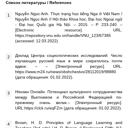
Список литературы / References
Nguyễn Ngọc Anh. Thực trạng học tiếng Nga ở Việt Nam /
Nguyễn Ngọc Anh // Hội thảo Khoa học, Đại học Ngoại ngữ
- Đại học Quốc gia Hà Nội. – 2015. – P. 233-240. –
[Electronic resource]. URL:
https://repository.vnu.edu.vn/handle/VNU_123/67385
(accessed: 12.03.2022)
Доклад Центра социологических исследований. Число
изучающих русский язык в мире сократилось почти
вдвое. – – [Электронный ресурс]. URL:
https://www.m24.ru/news/obshchestvo/28112019/98880
(дата обращения: 01.02.2022).
Нянзан Онлайн. Потенциал культурного сотрудничества
между Вьетнамом и Российской Федерацией по-
прежнему очень велик.– [Электронный ресурс].
URL:https://clck.ru/eqFZm (дата обращения: 01.02.2022).
Brown, H. D. Principles of Language Learning and