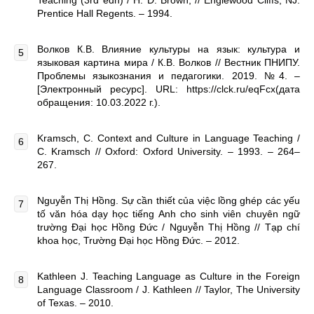
Teaching (3rd edn) / H. D. Brown, // Englewood Cliffs, NJ:
Prentice Hall Regents. – 1994.
Волков К.В. Влияние культуры на язык: культура и
языковая картина мира / К.В. Волков // Вестник ПНИПУ.
Проблемы языкознания и педагогики. 2019. №4. –
[Электронный ресурс]. URL: https://clck.ru/eqFcx(дата
обращения: 10.03.2022 г.).
Kramsch, C. Context and Culture in Language Teaching /
C. Kramsch // Oxford: Oxford University. – 1993. – 264–
267.
Nguyễn Thị Hồng. Sự cần thiết của việc lồng ghép các yếu
tố văn hóa dạy học tiếng Anh cho sinh viên chuyên ngữ
trường Đại học Hồng Đức / Nguyễn Thị Hồng // Tạp chí
khoa học, Trường Đại học Hồng Đức. – 2012.
Kathleen J. Teaching Language as Culture in the Foreign
Language Classroom / J. Kathleen // Taylor, The University
of Texas. – 2010.