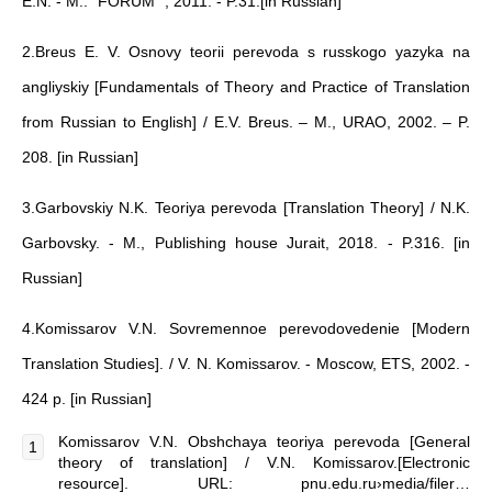
E.N. - M.: ”FORUM” , 2011. - P.31.[in Russian]
2.Breus E. V. Osnovy teorii perevoda s russkogo yazyka na
angliyskiy [Fundamentals of Theory and Practice of Translation
from Russian to English] / E.V. Breus. – M., URAO, 2002. – P.
208. [in Russian]
3.Garbovskiy N.K. Teoriya perevoda [Translation Theory] / N.K.
Garbovsky. - M., Publishing house Jurait, 2018. - P.316. [in
Russian]
4.Komissarov V.N. Sovremennoe perevodovedenie [Modern
Translation Studies]. / V. N. Komissarov. - Moscow, ETS, 2002. -
424 p. [in Russian]
Komissarov V.N. Obshchaya teoriya perevoda [General
theory of translation] / V.N. Komissarov.[Electronic
resource]. URL: pnu.edu.ru›media/filer…