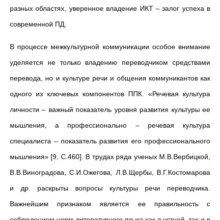
разных областях, уверенное владение ИКТ – залог успеха в
современной ПД.
В процессе межкультурной коммуникации особое внимание
уделяется не только владению переводчиком средствами
перевода, но и культуре речи и общения коммуникантов как
одного из ключевых компонентов ППК. «Речевая культура
личности – важный показатель уровня развития культуры ее
мышления, а профессионально – речевая культура
специалиста – показатель развития его профессионального
мышления» [9, C.460]. В трудах ряда ученых М.В.Вербицкой,
В.В.Виноградова, С.И.Ожегова, Л.В.Щербы, В.Г.Костомарова
и др. раскрыты вопросы культуры речи переводчика.
Важнейшим признаком является ее правильность с
соблюдением норм литературного языка как в устной, так и в