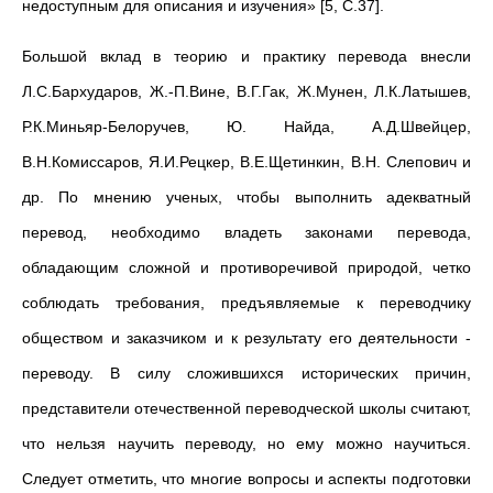
недоступным для описания и изучения» [5, C.37].
Большой вклад в теорию и практику перевода внесли
Л.С.Бархударов, Ж.-П.Вине, В.Г.Гак, Ж.Мунен, Л.К.Латышев,
Р.К.Миньяр-Белоручев, Ю. Найда, А.Д.Швейцер,
В.Н.Комиссаров, Я.И.Рецкер, В.Е.Щетинкин, В.Н. Слепович и
др. По мнению ученых, чтобы выполнить адекватный
перевод, необходимо владеть законами перевода,
обладающим сложной и противоречивой природой, четко
соблюдать требования, предъявляемые к переводчику
обществом и заказчиком и к результату его деятельности -
переводу. В силу сложившихся исторических причин,
представители отечественной переводческой школы считают,
что нельзя научить переводу, но ему можно научиться.
Следует отметить, что многие вопросы и аспекты подготовки