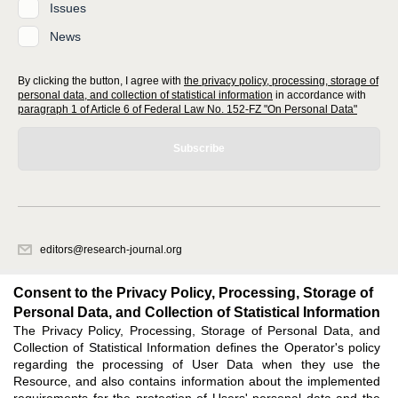
Issues
News
By clicking the button, I agree with
the privacy policy, processing, storage of
personal data, and collection of statistical information
in accordance with
paragraph 1 of Article 6 of Federal Law No. 152-FZ "On Personal Data"
Subscribe
editors@research-journal.org
620066, Sverdlovsk region, Yekaterinburg, st. Akademicheskaya, 11A,
office 1
Consent to the Privacy Policy, Processing, Storage of
Personal Data, and Collection of Statistical Information
The Privacy Policy, Processing, Storage of Personal Data, and
Feedback
Collection of Statistical Information defines the Operator's policy
regarding the processing of User Data when they use the
Resource, and also contains information about the implemented