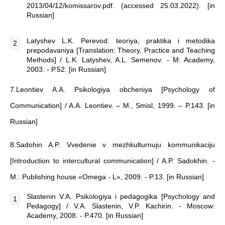
2013/04/12/komissarov.pdf. (accessed 25.03.2022). [in
Russian]
Latyshev L.K. Perevod: teoriya, praktika i metodika
prepodavaniya [Translation: Theory, Practice and Teaching
Methods] / L.K. Latyshev, A.L. Semenov. - M: Academy,
2003. - P.52. [in Russian]
7.Leontiev A.A. Psikologiya obcheniya [Psychology of
Communication] / A.A. Leontiev. – M., Smisl, 1999. – P.143. [in
Russian]
8.Sadohin A.P. Vvedenie v mezhkulturnuju kommunikaciju
[Introduction to intercultural communication] / A.P. Sadokhin. -
M.: Publishing house «Omega - L», 2009. - P.13. [in Russian]
Slastenin V.A. Psikologiya i pedagogika [Psychology and
Pedagogy] / V.A. Slastenin, V.P. Kachirin. - Moscow:
Academy, 2008. - P.470. [in Russian]