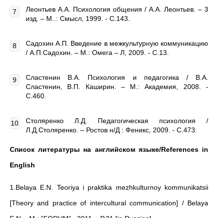
Леонтьев А.А. Психология общения / А.А. Леонтьев. – 3
изд. – М..: Смысл, 1999. - С.143.
Садохин А.П. Введение в межкультурную коммуникацию
/ А.П.Садохин. – М.: Омега – Л, 2009. - С.13.
Сластенин В.А. Психология и педагогика / В.А.
Сластенин, В.П. Каширин. – М.: Академия, 2008. -
С.460.
Столяренко Л.Д. Педагогическая психология /
Л.Д.Столяренко. – Ростов н/Д : Феникс, 2009. - С.473.
Список литературы на английском языке/
References in
English
1.Belaya E.N. Teoriya i praktika mezhkulturnoy kommunikatsii
[Theory and practice of intercultural communication] / Belaya