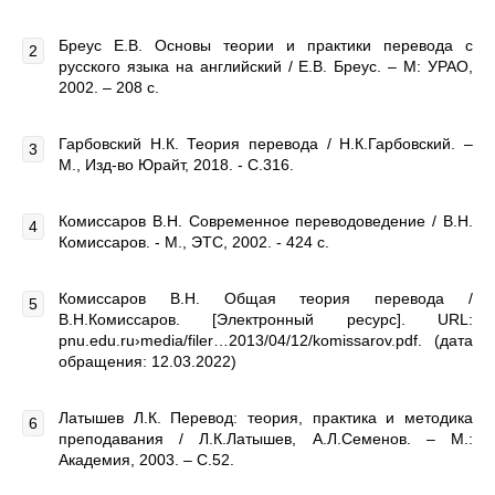
Бреус Е.В. Основы теории и практики перевода с
русского языка на английский / Е.В. Бреус. – М: УРАО,
2002. – 208 с.
Гарбовский Н.К. Теория перевода / Н.К.Гарбовский. –
М., Изд-во Юрайт, 2018. - С.316.
Комиссаров В.Н. Современное переводоведение / В.Н.
Комиссаров. - М., ЭТС, 2002. - 424 с.
Комиссаров В.Н. Общая теория перевода /
В.Н.Комиссаров. [Электронный ресурс]. URL:
pnu.edu.ru›media/filer…2013/04/12/komissarov.pdf. (дата
обращения: 12.03.2022)
Латышев Л.К. Перевод: теория, практика и методика
преподавания / Л.К.Латышев, А.Л.Семенов. – М.:
Академия, 2003. – С.52.