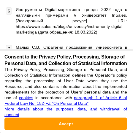
Инструменты Digital-маркетинга: тренды 2022 года с
наглядными примерами // Университет InSales.
[Электронный ресурс]. URL:
https://www.insales.ru/blogs/university/instrumenty-digital-
marketinga (дата обращения: 18.03.2022).
Малых С.В. Стратегии продвижения университета в
виртуальном пространстве / С.В. Малых // Социология.
Consent to the Privacy Policy, Processing, Storage of
– 2019. – №1. URL:
Personal Data, and Collection of Statistical Information
https://cyberleninka.ru/article/n/strategii-prodvizheniya-
The Privacy Policy, Processing, Storage of Personal Data, and
universiteta-v-virtualnom-prostranstve (дата обращения:
Collection of Statistical Information defines the Operator's policy
18.03.2022).
regarding the processing of User Data when they use the
Resource, and also contains information about the implemented
Грязнов С.А. Цифровой маркетинг в высшем
requirements for the protection of Users' personal data and the
образовании / С.А. Грязнов // Инновации. Наука.
use of
cookies
in accordance with
paragraph 1 of Article 6 of
Образование. – 2020. – № 22. – С. 1800-1804.
Federal Law No. 152-FZ "On Personal Data"
.
More details about the purposes, data, and withdrawal of
consent
.
Цифровой маркетинг и социальные сети // CourseraInc.
[Электронный ресурс]. URL:
Accept
https://www.coursera.org/learn/cifrovoj-marketing(дата