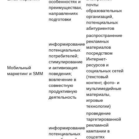
особенностях и
почты
преимуществах,
образовательных
направлениях
организаций,
подготовки
потенциальных
абитуриентов
распространение
рекламных
информирование
материалов
потенциальных
посредством
потребителей;
Интернет-
стимулирование
ресурсов и
Мобильный
и активизация
социальных сетей
маркетинг и SMM
поведения;
(текстовый
вовлечение в
контент, фото- и
совместную
мультимедийные
продуктивную
материалы,
деятельность
игровые
технологии)
проведение
таргетированной
рекламной
информирование
кампании в
потенциальных
соцсетях