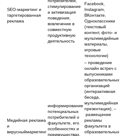
потребителей;
Facebook,
стимулирование
SEO-маркетинг и
Instagram,
и активизация
таргетированная
ВКонтакте,
поведения;
реклама
Одноклассники
вовлечение в
(текстовый
совместную
контент, фото- и
продуктивную
мультимедийные
деятельность
материалы,
игровые
технологии)
– проведение
онлайн встреч с
выпускниками
образовательных
организаций
(интерактивная
беседа,
мультимедийная
информирование
презентация); –
потенциальных
размещение
потребителей о
Медийная реклама
рекламы
факультете, его
и
факультета в
особенностях и
вирусныймаркетинг
образовательных
преимуществах,