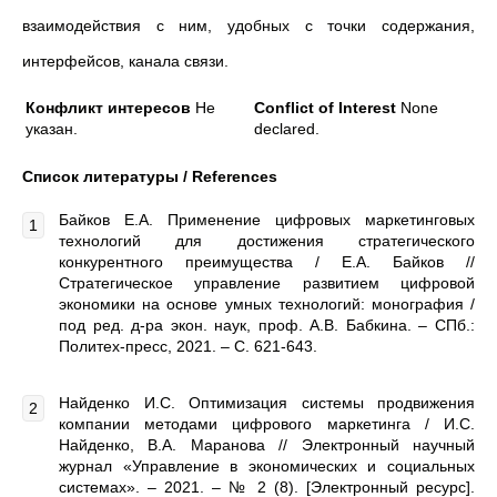
взаимодействия с ним, удобных с точки содержания,
интерфейсов, канала связи.
Конфликт интересов
Не
Conflict of Interest
None
указан.
declared.
Список литературы /
References
Байков Е.А. Применение цифровых маркетинговых
технологий для достижения стратегического
конкурентного преимущества / Е.А. Байков //
Стратегическое управление развитием цифровой
экономики на основе умных технологий: монография /
под ред. д-ра экон. наук, проф. А.В. Бабкина. – СПб.:
Политех-пресс, 2021. – С. 621-643.
Найденко И.С. Оптимизация системы продвижения
компании методами цифрового маркетинга / И.С.
Найденко, В.А. Маранова // Электронный научный
журнал «Управление в экономических и социальных
системах». – 2021. – № 2 (8). [Электронный ресурс].