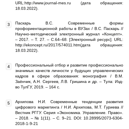
URL:http://www.journal-mes.ru (дата обращения:
18.03.2022).
Паскарь В.С. Современные формы
профориентационной работы в ВУЗах / В.С. Паскарь //
Научно-методический электронный журнал «Концепт».
– 2017. – Т. 27. – С.64–68. [Электронный ресурс]. URL:
http://ekoncept.ru/2017/574011.htm(дата обращения:
18.03.2022).
Профессиональный отбор и развитие профессионально
значимых качеств личности у будущих управленческих
кадров в сфере образования: монография / В.М.
Заёнчик, А.Н. Сергеев, Л.В. Гришина и др. – Тула: Изд-
во ТулГУ, 2019. – 164 с.
Архипова Н.И. Современные тенденции развития
цифрового маркетинга / Н.И. Архипова, М.Т. Гуриева //
Вестник РГГУ. Серия «Экономика. Управление. Право».
– 2018. – № 1(11). – С. 9–21. DOI: 10.28995/2073-6304-
2018-1-9-21