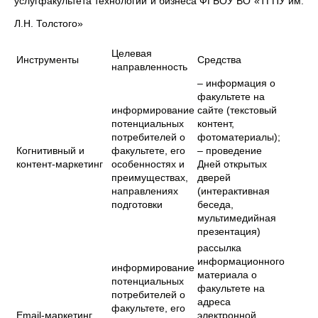
услугфакультета технологий и бизнеса ФГБОУ ВО «ТГПУ им.
Л.Н. Толстого»
Целевая
Инструменты
Средства
направленность
– информация о
факультете на
информирование
сайте (текстовый
потенциальных
контент,
потребителей о
фотоматериалы);
Когнитивный и
факультете, его
– проведение
контент-маркетинг
особенностях и
Дней открытых
преимуществах,
дверей
направлениях
(интерактивная
подготовки
беседа,
мультимедийная
презентация)
рассылка
информационного
информирование
материала о
потенциальных
факультете на
потребителей о
адреса
факультете, его
Email-маркетинг
электронной