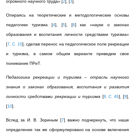
огромного научного труда»
[
2
]
,
[
3
]
.
Опираясь на теоретические и методологические основы
педагогики туризма
[
4
]
,
[
5
]
,
[
6
]
как «науки о законах
образования и воспитания личности средствами туризма»
[
7, С. 10
]
, сделав перенос на педагогическое поле рекреации
и туризма, в самом общем варианте приведем свое
понимание ПРиТ.
Педагогика рекреации и туризма
–
отрасль научного
знания о законах образования, воспитания и развития
личности средствами рекреации и туризма
[
8, C. 45
]
,
[
9
]
,
[
10
]
.
Вслед за И. В. Зориным
[
7
]
важно подчеркнуть, что наше
определение так же сформулировано на основе включения