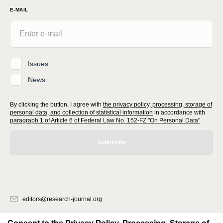
E-MAIL
Issues
News
By clicking the button, I agree with
the privacy policy, processing, storage of
personal data, and collection of statistical information
in accordance with
paragraph 1 of Article 6 of Federal Law No. 152-FZ "On Personal Data"
Subscribe
editors@research-journal.org
620066, Sverdlovsk region, Yekaterinburg, st. Akademicheskaya, 11A,
office 1