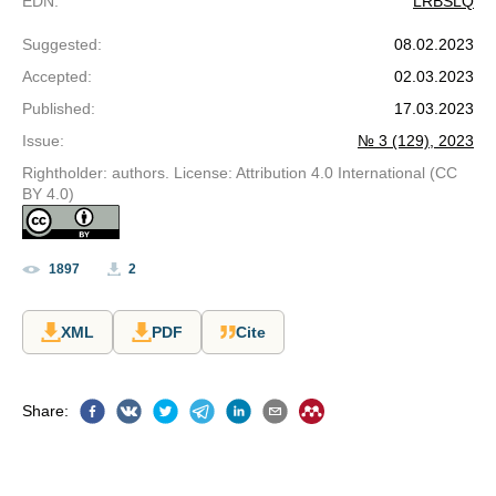
EDN
:
LRBSLQ
Suggested
:
08.02.2023
Accepted
:
02.03.2023
Published
:
17.03.2023
Issue
:
№ 3 (129), 2023
Rightholder: authors. License: Attribution 4.0 International (CC
BY 4.0)
1897
2
XML
PDF
Cite
Share
: