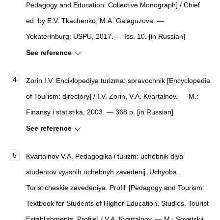
Pedagogy and Education: Collective Monograph] / Chief
ed. by E.V. Tkachenko, M.A. Galaguzova. —
Yekaterinburg: USPU, 2017. — Iss. 10. [in Russian]
See reference
Zorin I.V. Enciklopediya turizma: spravochnik [Encyclopedia
of Tourism: directory] / I.V. Zorin, V.A. Kvartalnov. — M.:
Finansy i statistika, 2003. — 368 p. [in Russian]
See reference
Kvartalnov V.A. Pedagogika i turizm: uchebnik dlya
studentov vysshih uchebnyh zavedenij. Uchyoba.
Turisticheskie zavedeniya. Profil' [Pedagogy and Tourism:
Textbook for Students of Higher Education. Studies. Tourist
Establishments. Profile] / V.A. Kvartalnov. — M.: Sovetskii