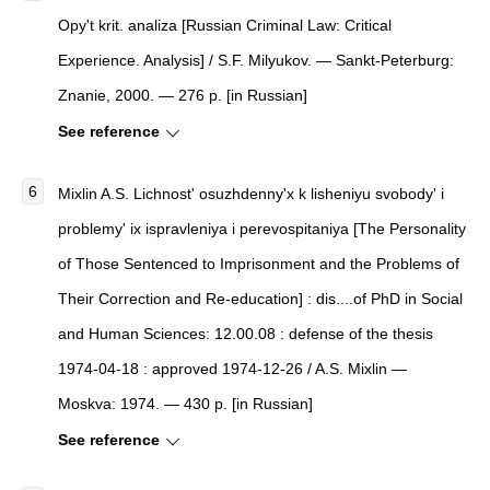
Opy't krit. analiza
[
Russian Criminal Law: Critical
Experience. Analysis
]
/ S.F. Milyukov. — Sankt-Peterburg:
Znanie, 2000. — 276 p. [in Russian]
See reference
Mixlin A.S.
Lichnost' osuzhdenny'x k lisheniyu svobody' i
problemy' ix ispravleniya i perevospitaniya
[
The Personality
of Those Sentenced to Imprisonment and the Problems of
Their Correction and Re-education
]
: dis....of PhD in Social
and Human Sciences: 12.00.08 : defense of the thesis
1974-04-18 : approved 1974-12-26 / A.S. Mixlin —
Moskva: 1974. — 430 p. [in Russian]
See reference