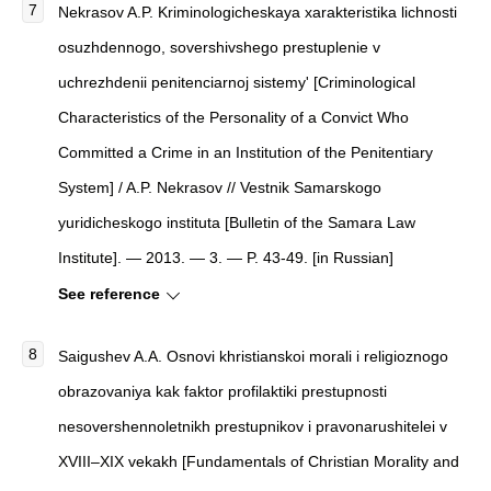
Nekrasov A.P.
Kriminologicheskaya xarakteristika lichnosti
osuzhdennogo, sovershivshego prestuplenie v
uchrezhdenii penitenciarnoj sistemy'
[
Criminological
Characteristics of the Personality of a Convict Who
Committed a Crime in an Institution of the Penitentiary
System
]
/ A.P. Nekrasov //
Vestnik Samarskogo
yuridicheskogo instituta
[
Bulletin of the Samara Law
Institute
]
. — 2013. — 3. — P. 43-49. [in Russian]
See reference
Saigushev A.A. Osnovi khristianskoi morali i religioznogo
obrazovaniya kak faktor profilaktiki prestupnosti
nesovershennoletnikh prestupnikov i pravonarushitelei v
XVIII–XIX vekakh [Fundamentals of Christian Morality and