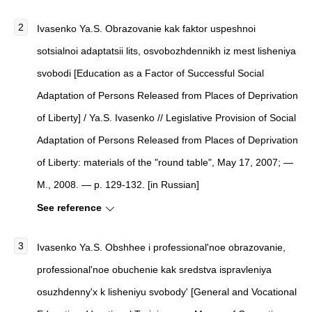
Ivasenko Ya.S. Obrazovanie kak faktor uspeshnoi
sotsialnoi adaptatsii lits, osvobozhdennikh iz mest lisheniya
svobodi [Education as a Factor of Successful Social
Adaptation of Persons Released from Places of Deprivation
of Liberty] / Ya.S. Ivasenko // Legislative Provision of Social
Adaptation of Persons Released from Places of Deprivation
of Liberty: materials of the "round table", May 17, 2007; —
M., 2008. — p. 129-132. [in Russian]
See reference
Ivasenko Ya.S.
Obshhee i professional'noe obrazovanie,
professional'noe obuchenie kak sredstva ispravleniya
osuzhdenny'x k lisheniyu svobody'
[
General and Vocational