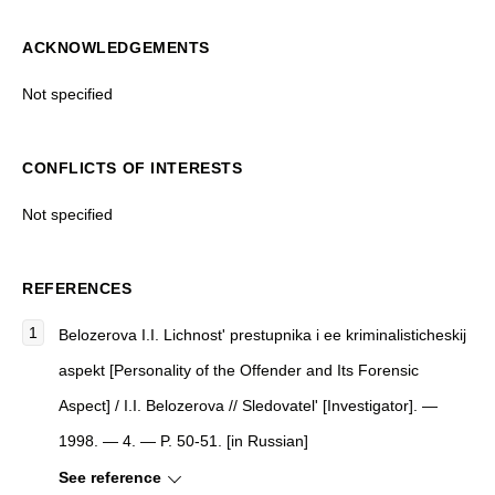
ACKNOWLEDGEMENTS
Not specified
CONFLICTS OF INTERESTS
Not specified
REFERENCES
Belozerova I.I.
Lichnost' prestupnika i ee kriminalisticheskij
aspekt
[
Personality of the Offender and Its Forensic
Aspect
]
/ I.I. Belozerova //
Sledovatel'
[
Investigator
]
. —
1998. — 4. — P. 50-51. [in Russian]
See reference