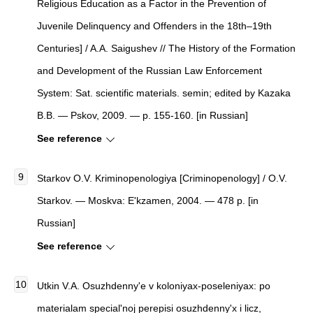
Religious Education as a Factor in the Prevention of
Juvenile Delinquency and Offenders in the 18th–19th
Centuries] / A.A. Saigushev // The History of the Formation
and Development of the Russian Law Enforcement
System: Sat. scientific materials. semin; edited by Kazaka
B.B. — Pskov, 2009. — p. 155-160. [in Russian]
See reference
Starkov O.V.
Kriminopenologiya
[
Criminopenology
]
/ O.V.
Starkov. — Moskva: E'kzamen, 2004. — 478 p. [in
Russian]
See reference
Utkin V.A.
Osuzhdenny'e v koloniyax-poseleniyax: po
materialam special'noj perepisi osuzhdenny'x i licz,