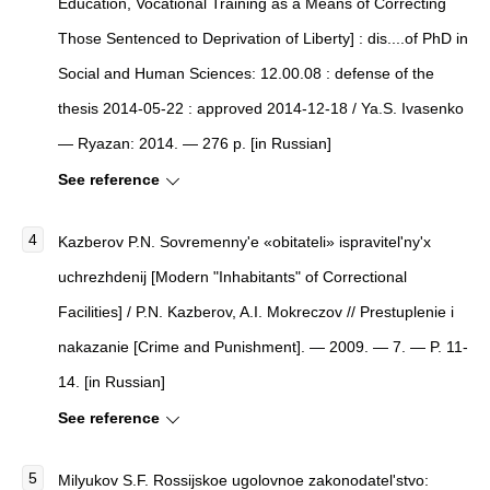
Education, Vocational Training as a Means of Correcting
Those Sentenced to Deprivation of Liberty
]
: dis....of PhD in
Social and Human Sciences: 12.00.08 : defense of the
thesis 2014-05-22 : approved 2014-12-18 / Ya.S. Ivasenko
— Ryazan: 2014. — 276 p. [in Russian]
See reference
Kazberov P.N.
Sovremenny'e «obitateli» ispravitel'ny'x
uchrezhdenij
[
Modern "Inhabitants" of Correctional
Facilities
]
/ P.N. Kazberov, A.I. Mokreczov //
Prestuplenie i
nakazanie
[
Crime and Punishment
]
. — 2009. — 7. — P. 11-
14. [in Russian]
See reference
Milyukov S.F.
Rossijskoe ugolovnoe zakonodatel'stvo: