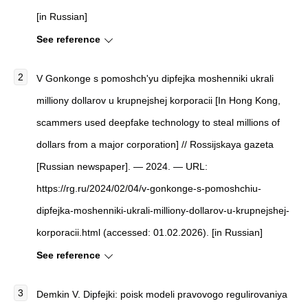
[in Russian]
See reference
V Gonkonge s pomoshch'yu dipfejka moshenniki ukrali
milliony dollarov u krupnejshej korporacii [In Hong Kong,
scammers used deepfake technology to steal millions of
dollars from a major corporation] // Rossijskaya gazeta
[Russian newspaper]. — 2024. — URL:
https://rg.ru/2024/02/04/v-gonkonge-s-pomoshchiu-
dipfejka-moshenniki-ukrali-milliony-dollarov-u-krupnejshej-
korporacii.html (accessed: 01.02.2026). [in Russian]
See reference
Demkin V. Dipfejki: poisk modeli pravovogo regulirovaniya