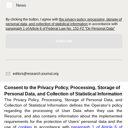
News
By clicking the button, I agree with
the privacy policy, processing, storage of
personal data, and collection of statistical information
in accordance with
paragraph 1 of Article 6 of Federal Law No. 152-FZ "On Personal Data"
Subscribe
editors@research-journal.org
620066, Sverdlovsk region, Yekaterinburg, st. Akademicheskaya, 11A,
office 1
Consent to the Privacy Policy, Processing, Storage of
Personal Data, and Collection of Statistical Information
The Privacy Policy, Processing, Storage of Personal Data, and
Feedback
Collection of Statistical Information defines the Operator's policy
regarding the processing of User Data when they use the
Resource, and also contains information about the implemented
requirements for the protection of Users' personal data and the
use of
cookies
in accordance with
paragraph 1 of Article 6 of