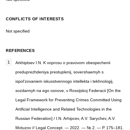
CONFLICTS OF INTERESTS
Not specified
REFERENCES
Arkhiptsev I.N. K voprosu o pravovom obespechenii
preduprezhdeniya prestuplenij, sovershaemyh s
ispol'zovaniem iskusstvennogo intellekta i tekhnologij,
sozdannyh na ego osnove, v Rossijskoj Federacii [On the
Legal Framework for Preventing Crimes Committed Using
Artificial Intelligence and Related Technologies in the
Russian Federation] / I.N. Arhipcev, A.V. Sarychev, A.V.
Motuzov // Legal Concept. — 2022. — № 2. — Р. 175–181.