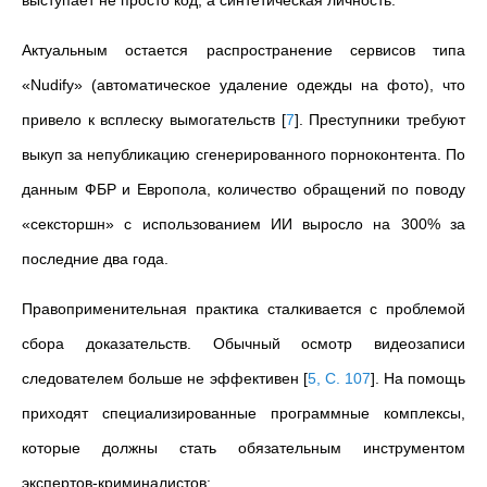
выступает не просто код, а синтетическая личность.
Актуальным остается распространение сервисов типа
«Nudify» (автоматическое удаление одежды на фото), что
привело к всплеску вымогательств
[
7
]
. Преступники требуют
выкуп за непубликацию сгенерированного порноконтента. По
данным ФБР и Европола, количество обращений по поводу
«сексторшн» с использованием ИИ выросло на 300% за
последние два года.
Правоприменительная практика сталкивается с проблемой
сбора доказательств. Обычный осмотр видеозаписи
следователем больше не эффективен
[
5, C. 107
]
. На помощь
приходят специализированные программные комплексы,
которые должны стать обязательным инструментом
экспертов-криминалистов: