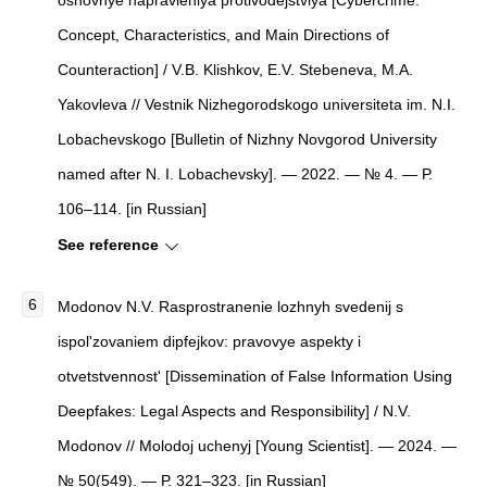
osnovnye napravleniya protivodejstviya [Cybercrime:
Concept, Characteristics, and Main Directions of
Counteraction] / V.B. Klishkov, E.V. Stebeneva, M.A.
Yakovleva // Vestnik Nizhegorodskogo universiteta im. N.I.
Lobachevskogo [Bulletin of Nizhny Novgorod University
named after N. I. Lobachevsky]. — 2022. — № 4. — Р.
106–114. [in Russian]
See reference
Modonov N.V. Rasprostranenie lozhnyh svedenij s
ispol'zovaniem dipfejkov: pravovye aspekty i
otvetstvennost' [Dissemination of False Information Using
Deepfakes: Legal Aspects and Responsibility] / N.V.
Modonov // Molodoj uchenyj [Young Scientist]. — 2024. —
№ 50(549). — Р. 321–323. [in Russian]