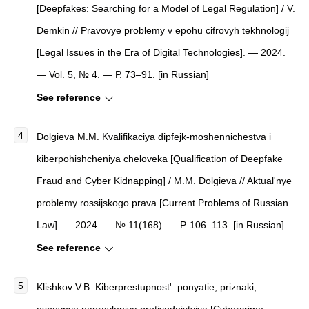
[Deepfakes: Searching for a Model of Legal Regulation] / V.
Demkin // Pravovye problemy v epohu cifrovyh tekhnologij
[Legal Issues in the Era of Digital Technologies]. — 2024.
— Vol. 5, № 4. — Р. 73–91. [in Russian]
See reference
Dolgieva M.M. Kvalifikaciya dipfejk-moshennichestva i
kiberpohishcheniya cheloveka [Qualification of Deepfake
Fraud and Cyber Kidnapping] / M.М. Dolgieva // Aktual'nye
problemy rossijskogo prava [Current Problems of Russian
Law]. — 2024. — № 11(168). — Р. 106–113. [in Russian]
See reference
Klishkov V.B. Kiberprestupnost': ponyatie, priznaki,