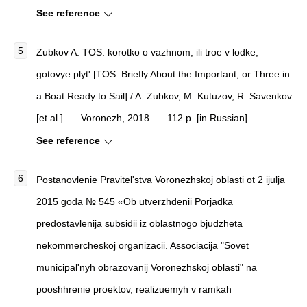
See reference
Zubkov A. TOS: korotko o vazhnom, ili troe v lodke,
gotovye plyt' [TOS: Briefly About the Important, or Three in
a Boat Ready to Sail] / A. Zubkov, M. Kutuzov, R. Savenkov
[et al.]. — Voronezh, 2018. — 112 p. [in Russian]
See reference
Postanovlenie Pravitel'stva Voronezhskoj oblasti ot 2 ijulja
2015 goda № 545 «Ob utverzhdenii Porjadka
predostavlenija subsidii iz oblastnogo bjudzheta
nekommercheskoj organizacii. Associacija "Sovet
municipal'nyh obrazovanij Voronezhskoj oblasti" na
pooshhrenie proektov, realizuemyh v ramkah