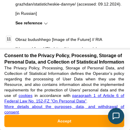
grazhdan/statisticheskie-dannye/ (accessed: 09.12.2024).
[in Russian]
See reference
Obraz budushhego [Image of the Future] // RIA
“Voronezh”. — URL: https://riavrn.ru/news/obraz-
Consent to the Privacy Policy, Processing, Storage of
budushego-230-mln-na-iniciativy-zhitelej-voronezhskoj-
Personal Data, and Collection of Statistical Information
oblasti/ (accessed: 09.12.2024). [in Russian]
The Privacy Policy, Processing, Storage of Personal Data, and
Collection of Statistical Information defines the Operator's policy
See reference
regarding the processing of User Data when they use the
Resource, and also contains information about the implemented
requirements for the protection of Users' personal data and the
Voronezhskie TOSy priglasili na seminary v sentjabre i
use of
cookies
in accordance with
paragraph 1 of Article 6 of
Federal Law No. 152-FZ "On Personal Data"
.
oktjabre [Voronezh TOSs Invited to Seminars in September
More details about the purposes, data, and withdrawal of
and October] // “TV Gubernia”. — URL: https://tv-
consent
.
Accept
gubernia.ru/novosti/obwestvo/voronezhskie-tosy-priglasili-