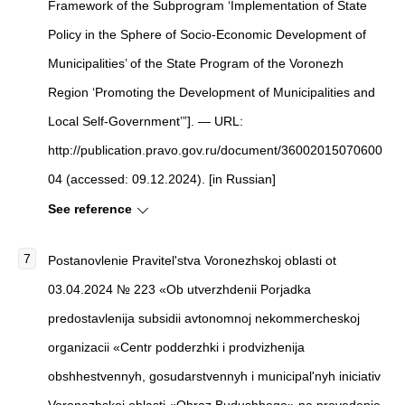
Framework of the Subprogram ‘Implementation of State
Policy in the Sphere of Socio-Economic Development of
Municipalities’ of the State Program of the Voronezh
Region ‘Promoting the Development of Municipalities and
Local Self-Government’”]. — URL:
http://publication.pravo.gov.ru/document/36002015070600
04 (accessed: 09.12.2024). [in Russian]
See reference
Postanovlenie Pravitel'stva Voronezhskoj oblasti ot
03.04.2024 № 223 «Ob utverzhdenii Porjadka
predostavlenija subsidii avtonomnoj nekommercheskoj
organizacii «Centr podderzhki i prodvizhenija
obshhestvennyh, gosudarstvennyh i municipal'nyh iniciativ
Voronezhskoj oblasti «Obraz Budushhego» na provedenie