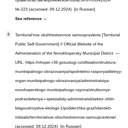
№-223 (accessed: 09.12.2024). [in Russian]
See reference
Territorial'noe obshhestvennoe samoupravlenie [Territorial
Public Self-Government] // Official Website of the
Administration of the Novokhopersky Municipal District. —
URL: https://nhoper-r36.gosuslugi.ru/ofitsialno/struktura-
munitsipalnogo-obrazovaniya/ispolnitelno-rasporyaditelnyy-
organ-munitsipalnogo-obrazovaniya/administratsiya-
novohoperskogo-munitsipalnogo-rayona/strukturnye-
podrazdeleniya-i-spetsialisty-administratsii/sektor-zhkh-
blagoustroystva-ekologii-1/podderzhka-grazhdanskih-
initsiativ/territorialnoe-obschestvennoe-samoupravlenie/
(accessed: 09.12.2024). [in Russian]