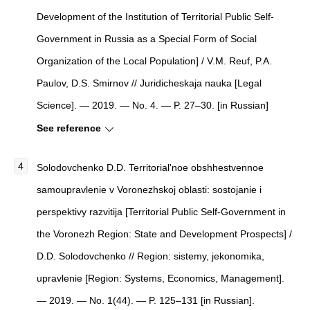
Development of the Institution of Territorial Public Self-
Government in Russia as a Special Form of Social
Organization of the Local Population] / V.M. Reuf, P.A.
Paulov, D.S. Smirnov // Juridicheskaja nauka [Legal
Science]. — 2019. — No. 4. — P. 27–30. [in Russian]
See reference
Solodovchenko D.D. Territorial'noe obshhestvennoe
samoupravlenie v Voronezhskoj oblasti: sostojanie i
perspektivy razvitija [Territorial Public Self-Government in
the Voronezh Region: State and Development Prospects] /
D.D. Solodovchenko // Region: sistemy, jekonomika,
upravlenie [Region: Systems, Economics, Management].
— 2019. — No. 1(44). — P. 125–131 [in Russian].