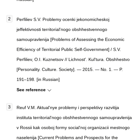
Perfiliev S.V. Problemy ocenki jekonomicheskoj
jeffektivnosti territorial'nogo obshhestvennogo
samoupravlenija [Problems of Assessing the Economic
Efficiency of Territorial Public Self-Government] / S.V.
Perfiliev, O.I. Kuznetsov // Lichnost'. Kul'tura. Obshhestvo
[Personality. Culture. Society]. — 2015. — No. 1. — P.
191–198. [in Russian]
See reference
Reuf V.M. Aktual'nye problemy i perspektivy razvitija
instituta territorial'nogo obshhestvennogo samoupravlenija
v Rossii kak osoboj formy social'noj organizacii mestnogo
naselenija [Current Problems and Prospects for the