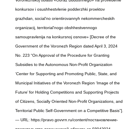
konkursov i osushhestvlenie podderzhki proektov
grazhdan, social'no orientirovannyh nekommercheskih
organizacij, territorial'nogo obshhestvennogo
samoupravlenija na konkursnoj osnove» [Decree of the
Government of the Voronezh Region dated April 3, 2024
No. 223 “On Approval of the Procedure for Granting
Subsidies to the Autonomous Non-Profit Organization
‘Center for Supporting and Promoting Public, State, and
Municipal Initiatives of the Voronezh Region ‘Image of the
Future’ for Holding Competitions and Supporting Projects
of Citizens, Socially Oriented Non-Profit Organizations, and
Territorial Public Self-Government on a Competitive Basis”].
— URL: https://pravo.govvrn.ru/content/постановление-
правительства-воронежской-области-от-03042024-