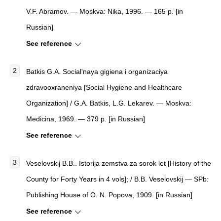
V.F. Abramov. — Moskva: Nika, 1996. — 165 p. [in
Russian]
See reference
Batkis G.A.
Social'naya gigiena i organizaciya
zdravooxraneniya
[
Social Hygiene and Healthcare
Organization
]
/ G.A. Batkis, L.G. Lekarev. — Moskva:
Medicina, 1969. — 379 p. [in Russian]
See reference
Veselovskij B.B.. Istorija zemstva za sorok let [History of the
County for Forty Years in 4 vols]; / B.B. Veselovskij — SPb:
Publishing House of O. N. Popova, 1909. [in Russian]
See reference