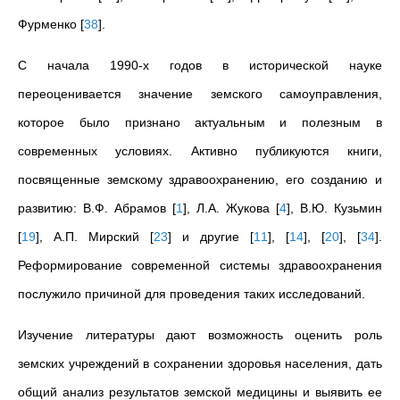
Фурменко
[
38
]
.
С начала 1990-х годов в исторической науке
переоценивается значение земского самоуправления,
которое было признано актуальным и полезным в
современных условиях. Активно публикуются книги,
посвященные земскому здравоохранению, его созданию и
развитию: В.Ф. Абрамов
[
1
]
, Л.А. Жукова
[
4
]
, В.Ю. Кузьмин
[
19
]
, А.П. Мирский
[
23
]
и другие
[
11
]
,
[
14
]
,
[
20
]
,
[
34
]
.
Реформирование современной системы здравоохранения
послужило причиной для проведения таких исследований.
Изучение литературы дают возможность оценить роль
земских учреждений в сохранении здоровья населения, дать
общий анализ результатов земской медицины и выявить ее