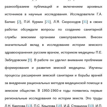
разнообразием публикаций и включением архивных
источников в научные исследования. Исследователи Г.А.
Баткис
[
2
]
, П.И. Куркин
[
21
]
, Л.Я. Скороходов
[
31
]
в своих
работах обсуждали вопросы по созданию санитарной
службы земскими органами самоуправления. Внесен
значительный вклад в исследование истории земского
здравоохранения русским врачом, историком медицины П.Е.
Заблудовским
[
9
]
. В работе он уделил внимание проблемам
формирования и развития земской медицины. Изучены
процессы расширения земской санитарии и борьбы врачей
за внедрение рациональных методов медицинской помощи в
земском обществе. В 1950-1960-е годы появились первые
региональные исследования по истории земств. Это труды
Л.Н. Карпова
[
13
]
, П.С. Крылова
[
18
]
, И.Д. Страшуна
[
33
]
, И.П.