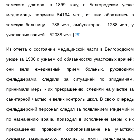
земского доктора, в 1899 году, в Белгородском уезде
медпомощь получили 54164 чел., из них обратились в
земскую больницу – 788 чел., амбулаторно – 1288 чел., у
участковых врачей – 52088 чел.
[
29
]
.
Из отчета о состоянии медицинской части в Белгородском
уезде за 1906 г. узнаем об обязанностях участковых врачей:
они вели ежедневный прием больных, руководили
фельдшерами, следили за ситуацией по эпидемиям,
принимали меры к их прекращению, следили на участке за
санитарной частью и велик контроль школ. В свою очередь
фельдшерский персонал следил за появлением эпидемий и
по назначению врача, приводил в исполнение меры к их
прекращению; проводил оспопрививание на участках;
оказывал медицинскую помощь и проч. Фельдшерицы-