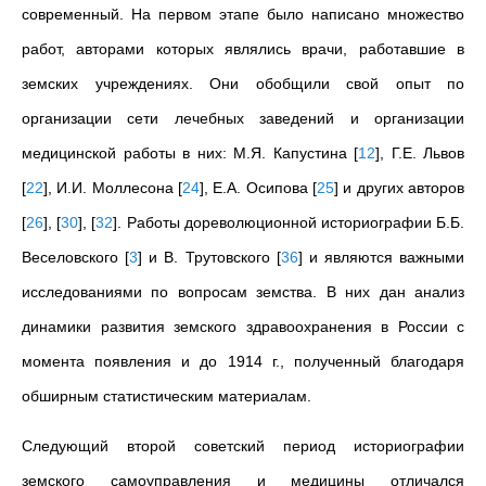
современный. На первом этапе было написано множество
работ, авторами которых являлись врачи, работавшие в
земских учреждениях. Они обобщили свой опыт по
организации сети лечебных заведений и организации
медицинской работы в них: М.Я. Капустина
[
12
]
, Г.Е. Львов
[
22
]
, И.И. Моллесона
[
24
]
, Е.А. Осипова
[
25
]
и других авторов
[
26
]
,
[
30
]
,
[
32
]
. Работы дореволюционной историографии Б.Б.
Веселовского
[
3
]
и В. Трутовского
[
36
]
и являются важными
исследованиями по вопросам земства. В них дан анализ
динамики развития земского здравоохранения в России с
момента появления и до 1914 г., полученный благодаря
обширным статистическим материалам.
Следующий второй советский период историографии
земского самоуправления и медицины отличался