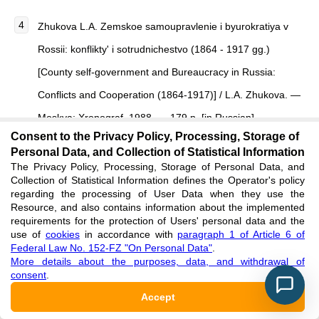
Zhukova L.A.
Zemskoe samoupravlenie i byurokratiya v
Rossii: konflikty' i sotrudnichestvo (1864 - 1917 gg.)
[
County self-government and Bureaucracy in Russia:
Conflicts and Cooperation (1864-1917)
]
/ L.A. Zhukova. —
Moskva: Xronograf, 1988. — 179 p. [in Russian]
Consent to the Privacy Policy, Processing, Storage of
See reference
Personal Data, and Collection of Statistical Information
The Privacy Policy, Processing, Storage of Personal Data, and
Collection of Statistical Information defines the Operator's policy
Zhurnaly zasedanii XLIII ocherednogo Belgorodskogo
regarding the processing of User Data when they use the
uezdnogo zemskogo sobraniia [5-go i 6-go oktiabria] 1907
Resource, and also contains information about the implemented
requirements for the protection of Users' personal data and the
goda i ekstrennogo za 10 ianvaria 1908 goda [Journals of
use of
cookies
in accordance with
paragraph 1 of Article 6 of
Federal Law No. 152-FZ "On Personal Data"
.
the sessions of the XLIII Regular Belgorod District County
More details about the purposes, data, and withdrawal of
Assembly [5th and 6th October] 1907 and the
consent
.
Extraordinary one for 10 January 1908]. — Kursk, 1908. —
Accept
649 p. [in Russian]