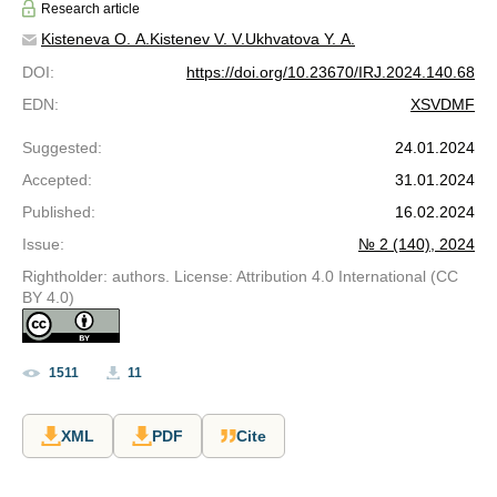
Research article
Kisteneva O. A.
Kistenev V. V.
Ukhvatova Y. A.
DOI
:
https://doi.org/10.23670/IRJ.2024.140.68
EDN
:
XSVDMF
Suggested
:
24.01.2024
Accepted
:
31.01.2024
Published
:
16.02.2024
Issue
:
№ 2 (140), 2024
Rightholder: authors. License: Attribution 4.0 International (CC
BY 4.0)
1511
11
XML
PDF
Cite