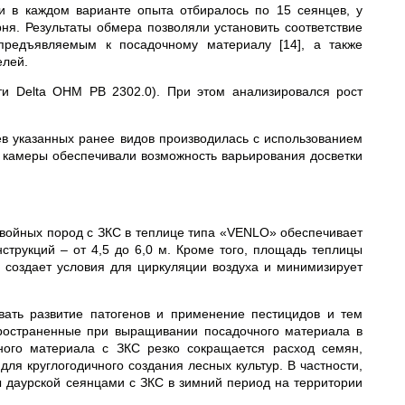
и в каждом варианте опыта отбиралось по 15 сеянцев, у
ня. Результаты обмера позволяли установить соответствие
предъявляемым к посадочному материалу [14], а также
елей.
и Delta OHM РВ 2302.0). При этом анализировался рост
в указанных ранее видов производилась с использованием
камеры обеспечивали возможность варьирования досветки
войных пород с ЗКС в теплице типа «VENLO» обеспечивает
струкций – от 4,5 до 6,0 м. Кроме того, площадь теплицы
, создает условия для циркуляции воздуха и минимизирует
вать развитие патогенов и применение пестицидов и тем
ространенные при выращивании посадочного материала в
чного материала с ЗКС резко сокращается расход семян,
ля круглогодичного создания лесных культур. В частности,
 даурской сеянцами с ЗКС в зимний период на территории