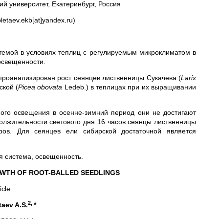
й университет, Екатеринбург, Россия
etaev.ekb[at]yandex.ru)
темой в условиях теплиц с регулируемым микроклиматом в
освещенности.
роанализирован рост сеянцев лиственницы Сукачева (
Larix
ской (
Picea
obovata
Ledeb.) в теплицах при их выращивании
ного освещения в осенне-зимний период они не достигают
олжительности светового дня 16 часов сеянцы лиственницы
ров. Для сеянцев ели сибирской достаточной является
я система, освещенность.
OWTH OF ROOT-BALLED SEEDLINGS
icle
2,
taev A.S.
*