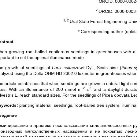
ORCID: 0000-0002-
2
ORCID: 0000-0003-
1, 2
Ural State Forest Engineering Univ
* Corresponding author (oplet
bstract
en growing root-balled coniferous seedlings in greenhouses with a r
portant to set the optimal illuminance mode.
he growth of seedlings of
Larix sukaczewii
Dyl., Scots pine (
Pinus sy
alyzed using the Delta OHM HD 2302.0 luxmeter in greenhouses when t
e article establishes that when seedlings are grown in natural light co
-2
-1
izes. With an illuminance of 200 mmol m
s
and a daylight durati
lvestris L. reach standard sizes. For the seedlings of Picea obovata L
eywords:
planting material, seedlings, root-balled tree system, illumin
ведение
оминирование в практике лесопользования сплошнолесосечных рубо
роизводных мягколиственных насаждений и не покрытых лесно