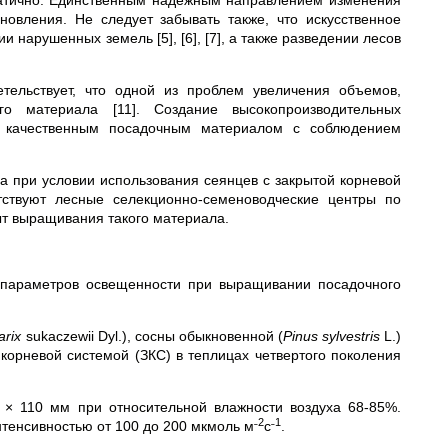
матично. Единственным надежным направлением изменения
новления. Не следует забывать также, что искусственное
нарушенных земель [5], [6], [7], а также разведении лесов
етельствует, что одной из проблем увеличения объемов,
го материала [11]. Создание высокопроизводительных
ы качественным посадочным материалом с соблюдением
при условии использования сеянцев с закрытой корневой
тствуют лесные селекционно-семеноводческие центры по
ыт выращивания такого материала.
 параметров освещенности при выращивании посадочного
arix
sukaczewii Dyl.), сосны обыкновенной (
Pinus
sylvestris
L.)
корневой системой (ЗКС) в теплицах четвертого поколения
 × 110 мм при относительной влажности воздуха 68-85%.
˗2
˗1
енсивностью от 100 до 200 мкмоль м
с
.