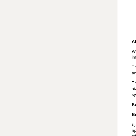
A
Wh
im
T
an
Th
s
sy
K
В
Д
п