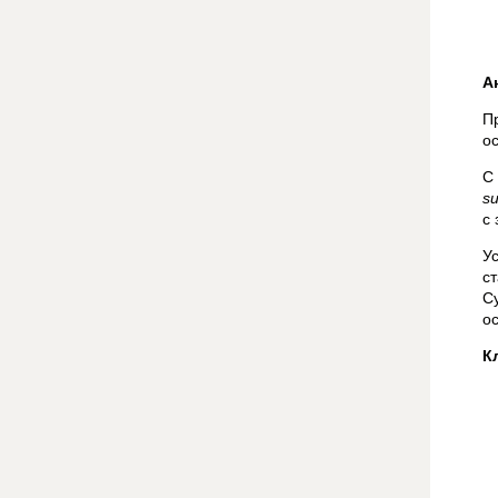
А
П
о
С
su
с
У
с
С
о
К