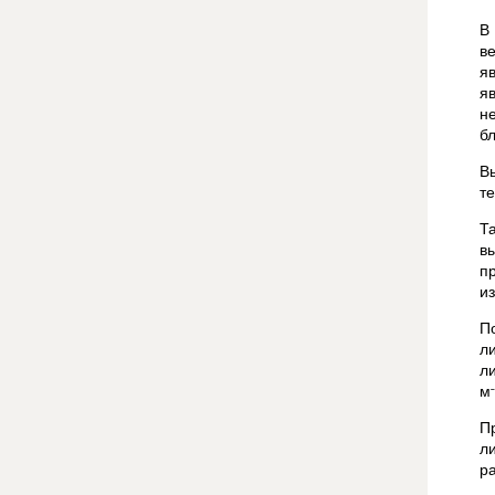
В
в
я
я
н
б
В
т
Т
в
п
и
П
л
л
м
П
л
ра