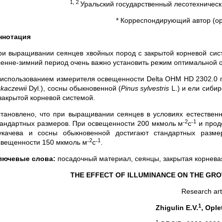
1, 2
Уральский государственный лесотехнически
* Корреспондирующий автор (opl
ннотация
ри выращивании сеянцев хвойных пород с закрытой корневой сис
сенне-зимний период очень важно установить режим оптимальной 
 использованием измерителя освещенности Delta OHM HD 2302.0 п
kaczewii
Dyl.), сосны обыкновенной (
Pinus
sylvestris
L.) и ели сибир
 закрытой корневой системой.
становлено, что при выращивании сеянцев в условиях естествен
˗2
˗1
тандартных размеров. При освещенности 200 мкмоль м
с
и прод
укачева и сосны обыкновенной достигают стандартных разме
˗2
˗1
свещенности 150 мкмоль м
с
.
лючевые слова:
посадочный материал, сеянцы, закрытая корнева
THE EFFECT OF ILLUMINANCE ON THE GR
Research art
1
Zhigulin E.V.
, Ople
1