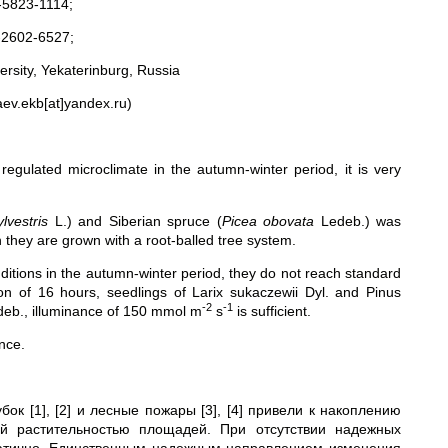
5823-1114;
2602-6527;
ersity, Yekaterinburg, Russia
aev.ekb[at]yandex.ru)
egulated microclimate in the autumn-winter period, it is very
lvestris
L.) and Siberian spruce (
Picea obovata
Ledeb.) was
hey are grown with a root-balled tree system.
nditions in the autumn-winter period, they do not reach standard
on of 16 hours, seedlings of Larix sukaczewii Dyl. and Pinus
-2
-1
edeb., illuminance of 150 mmol m
s
is sufficient.
ance.
к [1], [2] и лесные пожары [3], [4] привели к накоплению
й растительностью площадей. При отсутствии надежных