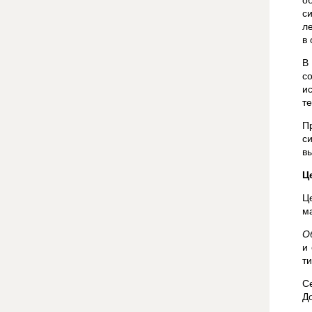
о
с
л
в 
В
с
и
те
П
с
в
Ц
Ц
м
О
и
т
С
Д