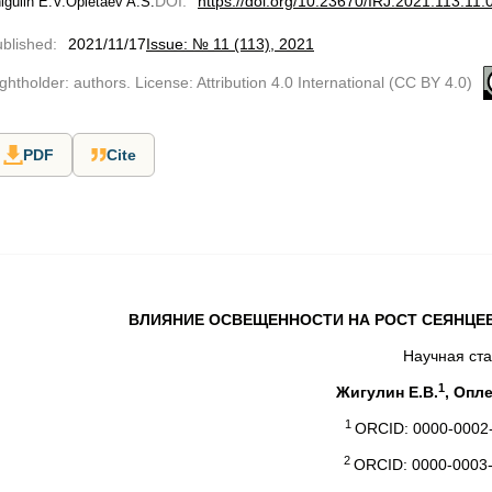
DOI
:
https://doi.org/10.23670/IRJ.2021.113.11.
igulin E.V.
Opletaev A.S.
blished
:
2021/11/17
Issue: № 11 (113), 2021
ghtholder: authors. License: Attribution 4.0 International (CC BY 4.0)
PDF
Cite
ВЛИЯНИЕ ОСВЕЩЕННОСТИ НА РОСТ СЕЯНЦЕ
Научная ста
1
Жигулин Е.В.
, Опле
1
ORCID: 0000-0002-
2
ORCID: 0000-0003-