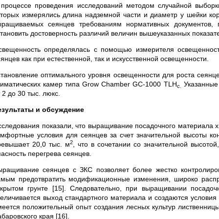
 процессе проведения исследований методом случайной выборк
оторых измерялись длина надземной части и диаметр у шейки кор
ыращиваемых сеянцев требованиям нормативных документов, 
становить достоверность различий величин вышеуказанных показат
свещенность определялась с помощью измерителя освещенност
янцев как при естественной, так и искусственной освещенности.
становление оптимального уровня освещенности для роста сеянце
лиматических камер типа Grow Chamber GC-1000 TLH
Указанные 
с.
 2 до 30 тыс. люкс.
езультаты и обсуждение
сследования показали, что выращивание посадочного материала х
омфортные условия для сеянцев за счет значительной высоты кон
2
ревышает 20,0 тыс. м
, что в сочетании со значительной высотой
пасность перегрева сеянцев.
ыращивание сеянцев с ЗКС позволяет более жестко контролиро
амым предотвратить модификационные изменения, широко расп
ткрытом грунте [15]. Следовательно, при выращивании посадо
величивается выход стандартного материала и создаются условия д
меется положительный опыт создания лесных культур лиственницы
баровского края [16].