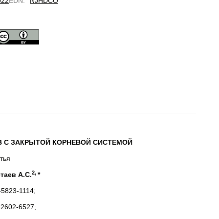
022
EDN
:
NJHDCO
В С ЗАКРЫТОЙ КОРНЕВОЙ СИСТЕМОЙ
тья
2,
таев А.С.
*
5823-1114;
2602-6527;