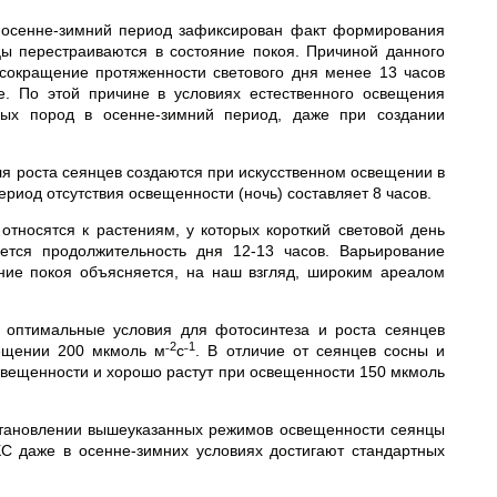
 осенне-зимний период зафиксирован факт формирования
ы перестраиваются в состояние покоя. Причиной данного
сокращение протяженности светового дня менее 13 часов
е. По этой причине в условиях естественного освещения
ных пород в осенне-зимний период, даже при создании
я роста сеянцев создаются при искусственном освещении в
риод отсутствия освещенности (ночь) составляет 8 часов.
относятся к растениям, у которых короткий световой день
яется продолжительность дня 12-13 часов. Варьирование
ние покоя объясняется, на наш взгляд, широким ареалом
о оптимальные условия для фотосинтеза и роста сеянцев
˗2
˗1
вещении 200 мкмоль м
с
. В отличие от сеянцев сосны и
вещенности и хорошо растут при освещенности 150 мкмоль
становлении вышеуказанных режимов освещенности сеянцы
С даже в осенне-зимних условиях достигают стандартных