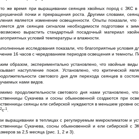
 то же время при выращивании сеянцев хвойных пород с ЗКС в
ерхушечной почки и прекращения роста. Другими словами, сеянц
вления является изменение освещенности. Опыты показали, что 
вляется для сеянцев сигналом необходимости подготовки к зим
евозможно вырастить стандартный посадочный материал хвой
лагоприятных условий температуры и влажности.
ыполненные исследования показали, что благоприятные условия дл
ечение 16 часов с чередованием периодов освещения и темноты. Пе
аким образом, экспериментально установлено, что хвойные виды 
ызывает наступление покоя. Установлено, что критической явл
родолжительности светового дня для перехода сеянцев в состоя
зучаемых нами видов.
омимо продолжительности светового дня нами установлено, чт
иственницы Сукачева и сосны обыкновенной создаются при ос
иственницы сеянцы ели сибирской нуждаются в меньшем уровне ос
˗2
˗1
с
.
ри выращивании в теплицах с регулируемым микроклиматом и у
иственницы Сукачева, сосны обыкновенной и ели сибирской с ЗК
змеров за 2,5 месяца (рис. 1, 2 и 3).