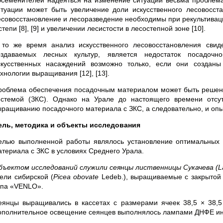
бсеменителей надеяться на изменение ситуации весьма пробле
итуации может быть увеличение доли искусственного лесовосста
есовосстановление и лесоразведение необходимы при рекультивации 
степи [8], [9] и увеличении лесистости в лесостепной зоне [10].
 то же время анализ искусственного лесовосстановления свид
оздаваемых лесных культур, является недостаток посадочно
скусственных насаждений возможно только, если они создан
хнологии выращивания [12], [13].
роблема обеспечения посадочным материалом может быть решена 
истемой (ЗКС). Однако на Урале до настоящего времени отсу
ыращиванию посадочного материала с ЗКС, а следовательно, и оп
ель, методика и объекты исследования
елью выполненной работы являлось установление оптимальных
атериала с ЗКС в условиях Среднего Урала.
бъектом исследований служили сеянцы лиственницы Сукачева (
L
 ели сибирской (
Picea
obovate
Ledeb.), выращиваемые с закрытой 
ипа «VENLO».
еянцы выращивались в кассетах с размерами ячеек 38,5 × 38,5
ополнительное освещение сеянцев выполнялось лампами ДНФЕ инт