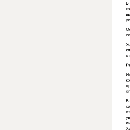
В
к
в
у
О
се
У
к
от
Р
И
к
п
о
В
с
о
у
и
Ха