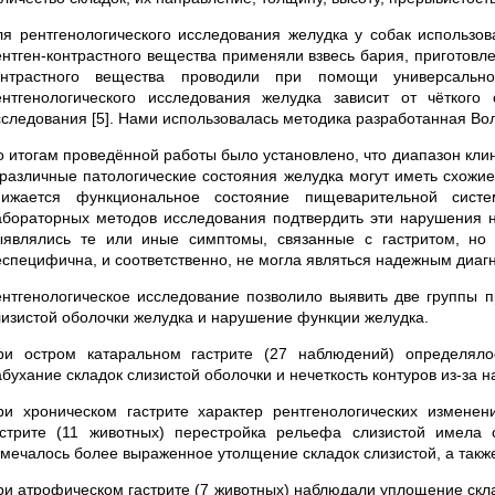
ля рентгенологического исследования желудка у собак использов
ентген-контрастного вещества применяли взвесь бария, приготовл
онтрастного вещества проводили при помощи универсальног
ентгенологического исследования желудка зависит от чёткого
сследования [5]. Нами использовалась методика разработанная Волк
о итогам проведённой работы было установлено, что диапазон кли
 различные патологические состояния желудка могут иметь схожие
нижается функциональное состояние пищеварительной сис
абораторных методов исследования подтвердить эти нарушения 
ыявлялись те или иные симптомы, связанные с гастритом, но 
еспецифична, и соответственно, не могла являться надежным диаг
ентгенологическое исследование позволило выявить две группы п
лизистой оболочки желудка и нарушение функции желудка.
ри остром катаральном гастрите (27 наблюдений) определяло
бухание складок слизистой оболочки и нечеткость контуров из-за н
ри хроническом гастрите характер рентгенологических изменен
астрите (11 животных) перестройка рельефа слизистой имела
тмечалось более выраженное утолщение складок слизистой, а также
ри атрофическом гастрите (7 животных) наблюдали уплощение склад