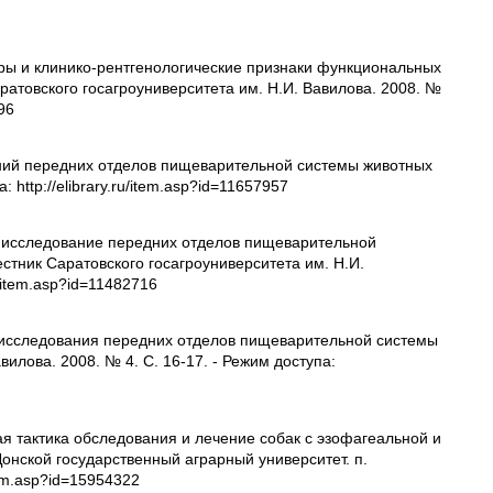
торы и клинико-рентгенологические признаки функциональных
ратовского госагроуниверситета им. Н.И. Вавилова. 2008. №
096
аний передних отделов пищеварительной системы животных
: http://elibrary.ru/item.asp?id=11657957
ое исследование передних отделов пищеварительной
естник Саратовского госагроуниверситета им. Н.И.
u/item.asp?id=11482716
 исследования передних отделов пищеварительной системы
вилова. 2008. № 4. С. 16-17. - Режим доступа:
ая тактика обследования и лечение собак с эзофагеальной и
 Донской государственный аграрный университет. п.
item.asp?id=15954322