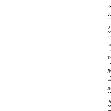
K
З
п
В
с
и
О
пр
Т
п
Д
п
ко
Д
п
П
с
ко