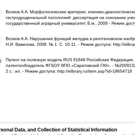
Волков А.А. Морфологические критерии, клинико-диагностическ
гастродуоденальной патологией: диссертация на соискание уче
государственный аграрный университет. Б.м., 2009 - Режим доступ
Волков А.А. Нарушения функций желудка в рентгеновском изобра
Н.И. Вавилова. 2008. № 1. С. 10-11. - Режим доступа: http://elibr
Патент на полезную модель RUS 91848 Российская Федерация, М
патентообладатель ФГБОУ ВПО «Саратовский ГАУ». - №2009132892
2 с.: ил. - Режим доступа: http://elibrary.ru/item.asp?id=18654718
sonal Data, and Collection of Statistical Information
Support
:
ed
journal.org