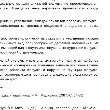
тдельные складки слизи­стой желудка не прослеживаются,
рацию. Функциональные нарушения проявлялись в виде
щение и уплотнение складок слизистой оболочки желудка.
аполнении контрастным веществом определяется резко
ых), рентгенологически выража­ется в утолщении складок
принимают вид полипообразных дефектов наполнения. Из
имею­щий вид выступа или конуса на контуре тени желудка.
лорический отдел желудка.
ельной системы у плотоядных гастриты являются наиболее
ическое исследование позволяет выявить основные группы
истой оболочки желудка и нарушение функции желудка.
ся возможным диагностировать следующие виды гастритов:
й гастрит.
ра
удка и кишечника. – М.: Медицина, 1987.-С. 64-72.
кур, В.Н. Митин [и др.]. – 3-е изд., перераб., доп. – М.: «Че-