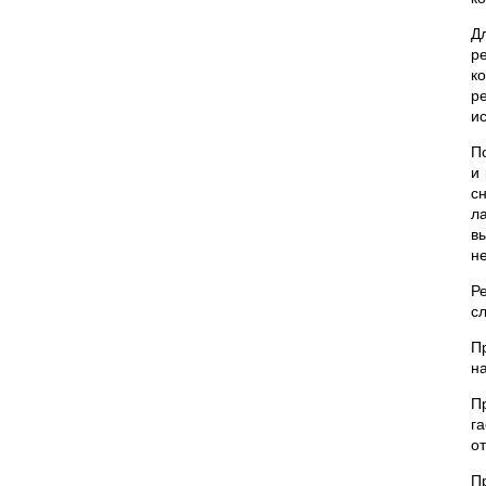
Д
р
к
р
и
П
и
с
л
в
н
Р
с
П
на
П
г
о
П