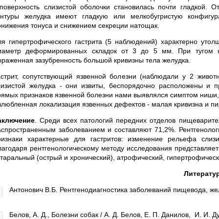
 поверхность слизистой оболочки становилась почти гладкой. О
онтуры желудка имеют гладкую или мелкобугристую конфигу
онижения тонуса и снижением секреции натощак.
ля гипертрофического гастрита (5 наблюдений) характерно утол
иаметр деформированных складок от 3 до 5 мм. При тугом н
ыраженная за­зубренность большой кривизны тела желудка.
астрит, сопутствующий язвенной болезни (наблюдали у 2 животн
лизистой желудка - они извиты, беспорядочно расположены и 
рямых признаков язвенной болезни нами выявлялся симптом ниши, 
злюбленная локали­зация язвенных дефектов - малая кривизна и пи
аключение
. Среди всех патологий передних отделов пищеварит
аспространенным заболеванием и составляют 71,2%. Рентгенолог
ризнаки характерные для гастритов: изменение рельефа слиз
лагодаря рентгенологическому методу исследования представляет
атаральный (острый и хронический), атрофический, гипертрофически
Литерату
Антонович В.Б. Рентгенодиагностика заболеваний пищевода, жел
Белов, А. Д., Болезни собак / А. Д. Белов, Е. П. Данилов, И. И. Ду