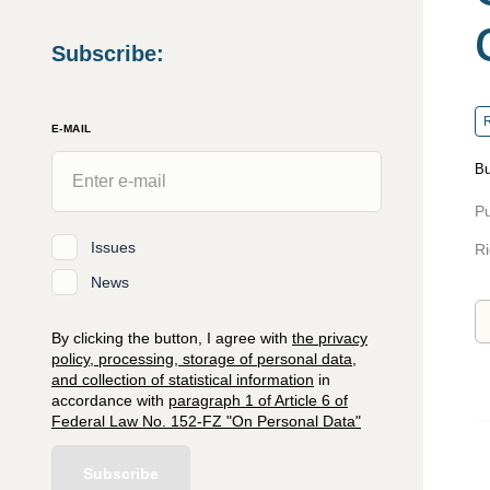
Subscribe
:
R
E-MAIL
Bu
Pu
Issues
Ri
News
By clicking the button, I agree with
the privacy
policy, processing, storage of personal data,
and collection of statistical information
in
accordance with
paragraph 1 of Article 6 of
Federal Law No. 152-FZ "On Personal Data"
Subscribe