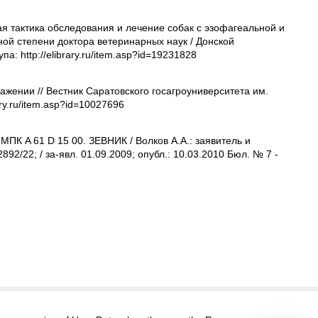
ая тактика обследования и лечение собак с эзофагеальной и
ной степени доктора ветеринарных наук / Донской
а: http://elibrary.ru/item.asp?id=19231828
жении // Вестник Саратовского госагроуниверситета им.
ary.ru/item.asp?id=10027696
ПК A 61 D 15 00. ЗЕВНИК / Волков А.А.: заявитель и
/22; / за-явл. 01.09.2009; опубл.: 10.03.2010 Бюл. № 7 -
itors@research-journal.org