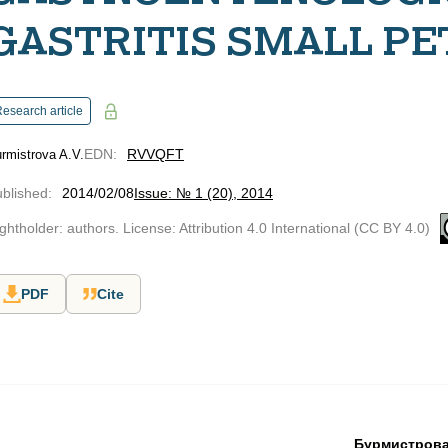
GASTRITIS SMALL PE
esearch article
EDN
:
RVVQFT
rmistrova A.V.
blished
:
2014/02/08
Issue: № 1 (20), 2014
ghtholder: authors. License: Attribution 4.0 International (CC BY 4.0)
PDF
Cite
Бурмистрова