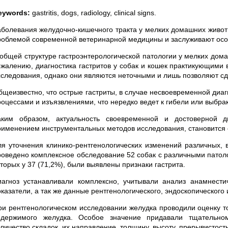
eywords:
gastritis, dogs, radiology, clinical signs.
аболевания желудочно-кишечного тракта у мелких домашних живот
роблемой современной ветеринарной медицины и заслуживают особ
 общей структуре гастроэнтерологической патологии у мелких дома
ожалению, диагностика гастритов у собак и кошек практикующими
сследования, однако они являются не­точными и лишь позволяют сде
бщеизвестно, что острые гастриты, в случае несвоевре­менной диа
оцессами и изъязвлениями, что нередко ведет к гибели или выбрако
аким образом, актуаль­ность своевременной и достоверной 
рименением инструментальных методов исследования, становится
ля уточнения клинико-рентгенологических изменений различных,
роведено комплексное обследование 52 собак с различными патол
торых у 37 (71,2%), были выявлены признаки гастрита.
иагноз устанавливали комплексно, учитывали анализ анамнести
оказатели, а так же данные рентгенологического, эндоскопическог
ри рентгенологическом исследовании желудка проводили оценку то
одержимого желудка. Особое значение придавали тщательно
личество складок, их направление, толщину, высоту, прерывистость