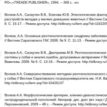
РО»,«TREADE PUBLISHER», 1994. – 368 с.: ил.
Волков А.А., Салаутин В.В., Благова Ю.В. Этиологические фак
расстройств желудка у мелких домашних животных // Вестник Са
8. С. 15-17. - Режим доступа: http://elibrary.ru/item.asp?id=11622
Волков, А.А. Основные рентгенологические синдромы заболев
// Вестник Саратовского ГАУ. 2008. № 9. С. 11-13. - Режим доступа
Волков А.А., Салаутин В.В., Дмитриева М.В. Рентгенологическ
системы у собак и анализ ошибок, допускаемых ветврачами // В
Вавилова. 2008. № 6. С. 13-16. - Режим доступа: http://elibrary.r
Волков А.А. Совершенствование методики рентгенологического
у собак // Вестник Саратовского госагроуниверситета им. Н.И. Ва
http://elibrary.ru/item.asp?id=10426137
Волков А.А. Морфологические критерии, клинико-диагностическ
гастродуоденальной патологией: Автореф. дис. докт. вет. наук /
Персиановский, 2009 – 48 с. - Режим доступа: http://elibrary.ru/