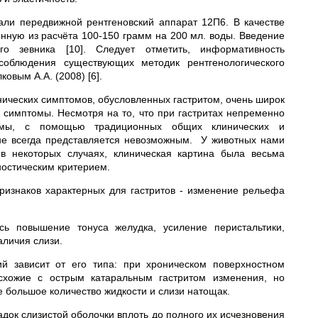
али передвижной рентгеновский аппарат 12П6. В качестве
енную из расчёта 100-150 грамм на 200 мл. воды. Введение
о зевника [10]. Следует отметить, информативность
 соблюдения существующих методик рентгенологического
овым А.А. (2008) [6].
нических симптомов, обусловленных гастритом, очень широк
 симптомы. Несмотря на то, что при гастритах непременно
темы, с помощью традиционных общих клинических и
не всегда представляется невозможным. У животных нами
в некоторых случаях, клиническая картина была весьма
ностическим критерием.
ризнаков характерных для гастритов - изменение рельефа
сь повышение тонуса желудка, усиление перистальтики,
аличия слизи.
ий зависит от его типа: при хроническом поверхностном
 схожие с острым катаральным гастритом изменения, но
 большое количество жидкости и слизи натощак.
ок слизистой оболочки вплоть до полного их исчезнове­ния