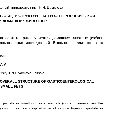
арный университет им. Н.И. Вавилова
 В ОБЩЕЙ СТРУКТУРЕ ГАСТРОЭНТЕРОЛОГИЧЕСКОЙ
ИХ ДОМАШНИХ ЖИВОТНЫХ
агностик гастритов у мелких домашних животных (собак).
енологических исследований. Выполнен анализ основных
наки.
A.V.
sity it N.I. Vavilova, Russia
E OVERALL STRUCTURE OF GASTROENTEROLOGICAL
 SMALL PETS
 of gastritis in small domestic animals (dogs). Summarizes the
is of major radiological signs of various types of gastritis in