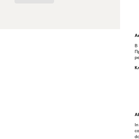
А
В
П
ре
К
A
In
co
do