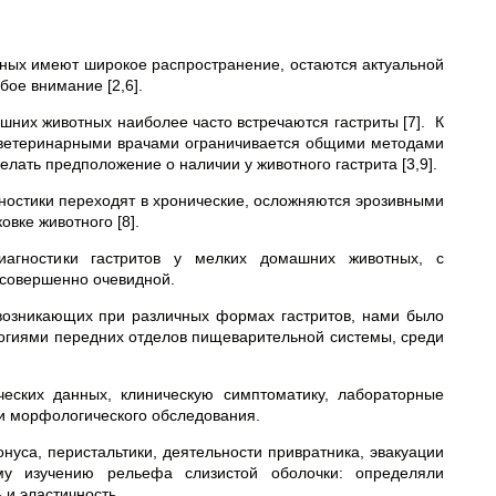
ных имеют широкое распространение, остаются актуальной
ое внимание [2,6].
шних животных наиболее часто встречаются гастриты [7]. К
 ветеринарными вра­чами ограничивается общими методами
лать предположение о наличии у животного га­стрита [3,9].
гностики переходят в хронические, осложняются эрозивными
вке животного [8].
диагностики гастритов у мелких домашних животных, с
 совершенно очевидной.
 возникающих при различных формах гастритов, нами было
огиями передних отделов пищеварительной системы, среди
ческих данных, клиническую симптоматику, лабораторные
о и морфологического обследования.
нуса, перистальтики, деятельности привратника, эвакуации
му изучению рельефа слизистой оболочки: определяли
 и эластичность.