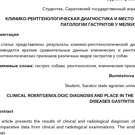
Студентка, Саратовский государственный агр
КЛИНИКО-РЕНТГЕНОЛОГИЧЕСКАЯ ДИАГНОСТИКА И МЕСТО
ПАТОЛОГИИ ГАСТРИТОВ У МЕЛК
ннотация
 статье представлены результаты клинико-рентгенологической ди
риводятся краткие сравнительные данные клинических и рентг
нтгенологических признаков различных видов гастритов у собак.
лючевые слова:
гастрит, собаки, рентгенология, клинические приз
Burmistrova 
Student, Saratov state agrarian univer
CLINICAL ROENTGENOLOGIC DIAGNOSIS AND PLACE IN TH
DISEASES GASTRITIS
bstract
 article presents the results of clinical and radiological diagnosis
mparative data from clinical and radiological examinations. The analys
gs.