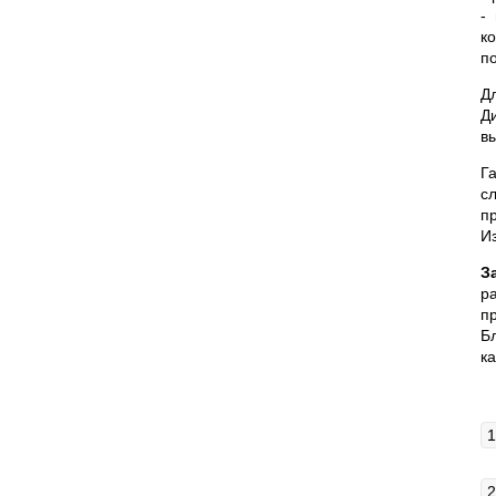
-
к
п
Д
Д
в
Г
с
п
И
З
р
п
Б
к