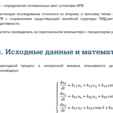
 — определение оптимальных мест установки АРВ.
астоящее исследование относится ко второму и третьему типам 
РВ с сохранением существующей линейной структуры ПИД-рег
даптивности.
асчеты проводились на персональном компьютере с процессором ур
2. Исходные данные и матема
ереходный процесс в синхронной машина описывается ура
роизводных:
⎧
d
u
в
=
+
+
s
k
u
k
u
k
s
11
в
12
13
q
d
t
d
u
=
+
+
s
q
k
u
k
u
k
s
21
в
22
23
q
d
t
⎨
d
u
=
+
cos
+
d
k
u
k
s
δ
k
31
32
3
d
d
t