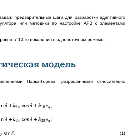
задач: предварительные шаги для разработки адаптивного
улятора или методики по настройке АРВ с элементами
овня i7 10-го поколения в однопоточном режиме.
тическая модель
внениями Парка-Горева, разрешенными относительно
in
+
cos
+
;
δ
k
δ
k
e
14
15
q
in
+
cos
+
;
δ
k
δ
k
e
24
25
q
sin
;
(1)
δ
3