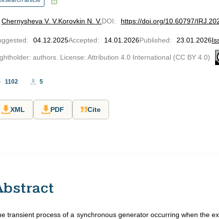
esearch article
Chernysheva V. V.
Korovkin N. V.
DOI
:
https://doi.org/10.60797/IRJ.2
uggested
:
04.12.2025
Accepted
:
14.01.2026
Published
:
23.01.2026
Is
ghtholder: authors. License: Attribution 4.0 International (CC BY 4.0)
1102
5
XML
PDF
Cite
Abstract
e transient process of a synchronous generator occurring when the exte