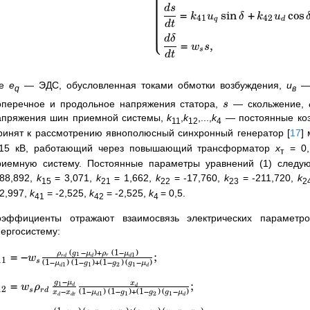
d
s
=
sin
+
cos
k
u
δ
k
u
41
42
q
d
d
t
⎩
d
δ
=
,
w
s
s
d
t
де
e
—
ЭДС, обусловленная токами обмотки возбуждения,
u
q
в
оперечное и продольное напряжения статора,
— скольжение,
s
апряжения шин приемной системы,
k
,
k
,...,
k
— постоянные ко
11
12
4
ринят к рассмотрению явнополюсный синхронный генератор
[
17
]
,15 кВ, работающий через повышающий трансформатор
x
= 0,
т
риемную систему. Постоянные параметры уравнений (1) след
188,892,
k
= 3,071,
k
= 1,662,
k
= -17,760,
k
= -211,720,
k
15
21
22
23
2
22,997,
k
= -2,525,
k
= -2,525,
k
= 0,5.
41
42
4
оэффициенты отражают взаимосвязь электрических параметр
нергосистему:
(
−
)
+
(
1
−
)
=
−
;
1
1
ρ
g
μ
ρ
μ
r
r
d
d
d
w
11
(
1
−
)
(
1
−
)
+
(
1
−
)
(
−
)
s
1
2
1
1
μ
g
g
g
μ
d
d
−
=
;
1
g
μ
x
w
ρ
d
d
12
−
(
1
−
)
(
1
−
)
+
(
1
−
)
(
−
)
s
r
d
1
2
1
г
1
x
x
μ
g
g
g
μ
d
d
d
d