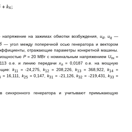
+
;
δ
k
4
—
напряжение на зажимах обмотки возбуждения,
u
,
u
—
d
q
— угол между поперечной осью генератора и вектором
δ
эффициенты, отражающие параметры конкретной машины.
мощностью
P
= 20 МВт с номинальным напряжением
U
=
гн
113 о.е. и линию передачи
x
= 0,0187 о.е. на мощную
л
ующие:
k
= -24,275,
k
= 208,226,
k
= 368,922,
k
=
11
12
13
14
= 16,111,
k
= 0,147,
k
= -21,126,
k
= -219,431,
k
=
4
25
31
32
33
ов синхронного генератора и учитывают примыкающую