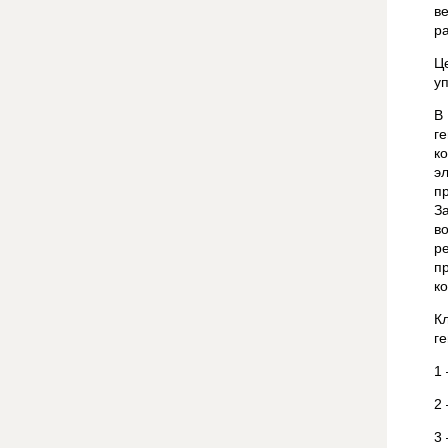
в
р
Ц
у
В
г
к
э
п
З
в
р
п
к
К
г
1
2
3