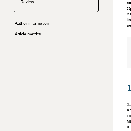
Review
st
Op
ba
li
Author information
se
Article metrics
З
а
т
м
с