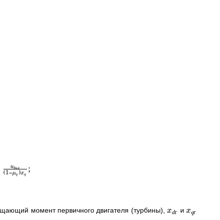
;
u
b
u
s
г
(
1
−
)
μ
x
q
q
ающий момент первичного двигателя (турбины),
и
x
x
г
г
d
q