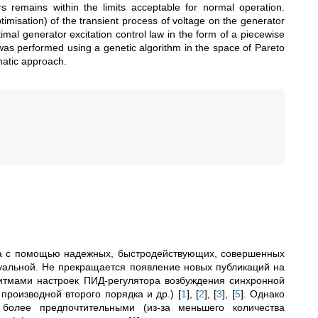
s remains within the limits acceptable for normal operation.
optimisation) of the transient process of voltage on the generator
timal generator excitation control law in the form of a piecewise
n was performed using a genetic algorithm in the space of Pareto
matic approach.
ра с помощью надежных, быстродействующих, совершенных
уальной. Не прекращается появление новых публикаций на
итмами настроек ПИД-регулятора возбуждения синхронной
 производной второго порядка и др.)
[
1
]
,
[
2
]
,
[
3
]
,
[
5
]
. Однако
 более предпочтительными (из-за меньшего количества