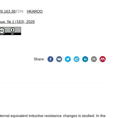
026.163.36
EDN
:
HKAROO
sue: № 1 (163), 2026
Share
:
rnal equivalent inductive resistance changes is studied. In the