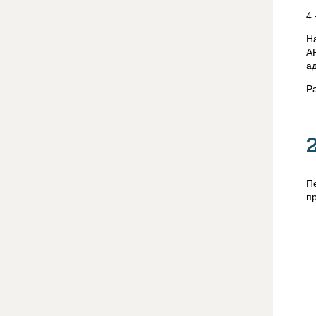
4
Н
А
а
Р
П
п