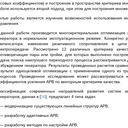
есовых коэффициентов) и построение в пространстве критериев м
аботе используется второй подход, при этом для построения множес
елью работы является изучение возможностей использования м
правления.
 данной работе производится многокритериальная оптимизация
енератора в нормальном эксплуатационном режиме. Конкретно р
омпенсатора: изменение реактивного сопротивления в це
лектропередачи. Рассмотрено 12 различных критериев каче
ротиворечащие пары или тройки, для которых выполнено построе
адача поиска наилучшего переходного процесса рассматривается д
озбуждением генератора.
Результаты проведенных расчетов сравни
езультат одноцелевой оптимизации с применением одного из тр
роцессов. Проведенное исследование может рассматриваться 
оэффициентов усиления АРВ по векторным критериям качества.
лассификации современных направлений развития систем ав
енераторов, данная в
[
16
]
, предлагает 4 типа задач:
 — модернизацию существующих линейных структур АРВ;
 — разработку адаптивных АРВ;
 — разработку методик по настройке АРВ;