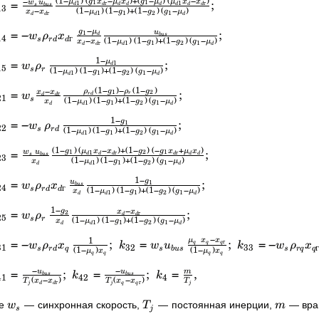
(
1
−
)
(
−
)
+
(
−
)
(
−
)
−
=
;
1
1
1
г
1
г
μ
g
x
μ
x
g
μ
μ
x
x
w
u
d
d
d
d
d
d
d
d
s
b
u
s
13
−
(
1
−
)
(
1
−
)
+
(
1
−
)
(
−
)
1
2
1
г
1
x
x
μ
g
g
g
μ
d
d
d
d
−
=
−
;
1
g
μ
u
w
ρ
x
d
b
u
s
14
г
−
(
1
−
)
(
1
−
)
+
(
1
−
)
(
−
)
s
r
d
d
1
2
1
г
1
x
x
μ
g
g
g
μ
d
d
d
d
1
−
=
;
1
μ
w
ρ
d
15
(
1
−
)
(
1
−
)
+
(
1
−
)
(
−
)
s
r
1
2
1
1
μ
g
g
g
μ
d
d
(
1
−
)
−
(
1
−
)
−
=
;
1
2
ρ
g
ρ
g
г
x
x
r
r
d
w
d
d
21
(
1
−
)
(
1
−
)
+
(
1
−
)
(
−
)
s
1
2
1
1
x
μ
g
g
g
μ
d
d
d
1
−
=
−
;
1
g
w
ρ
22
(
1
−
)
(
1
−
)
+
(
1
−
)
(
−
)
s
r
d
1
2
1
1
μ
g
g
g
μ
d
d
(
1
−
)
(
−
)
+
(
1
−
)
(
−
+
)
=
;
1
2
1
1
г
г
g
μ
x
x
g
g
x
μ
x
w
u
d
d
d
d
d
d
s
b
u
s
23
(
1
−
)
(
1
−
)
+
(
1
−
)
(
−
)
1
2
1
1
x
μ
g
g
g
μ
d
d
d
1
−
=
;
1
g
u
w
ρ
x
b
u
s
24
г
(
1
−
)
(
1
−
)
+
(
1
−
)
(
−
)
s
r
d
d
1
2
1
1
x
μ
g
g
g
μ
d
d
d
1
−
−
=
;
2
g
г
x
x
w
ρ
d
d
25
(
1
−
)
(
1
−
)
+
(
1
−
)
(
−
)
s
r
1
2
1
1
x
μ
g
g
g
μ
d
d
d
−
1
=
−
;
=
;
=
−
г
μ
x
x
q
q
q
w
ρ
x
k
w
u
k
w
ρ
x
31
32
33
(
1
−
)
(
1
−
)
s
r
d
q
s
b
u
s
s
r
q
q
μ
x
μ
x
q
q
q
q
−
−
=
;
=
;
=
,
u
u
m
k
k
b
u
s
b
u
s
41
42
4
(
−
)
(
−
)
г
г
T
x
x
T
x
x
T
j
j
q
q
j
d
d
де
— синхронная скорость,
— постоянная инерции,
— вращ
w
T
m
s
j