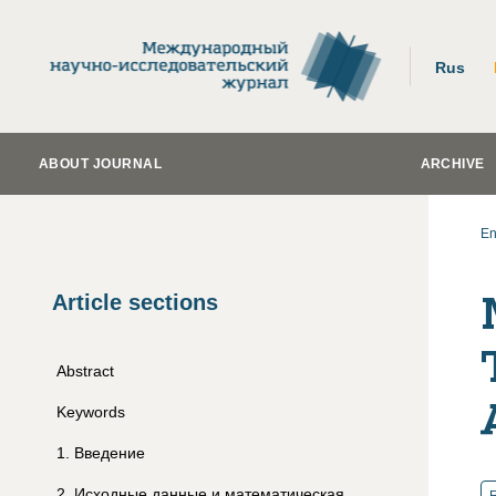
Rus
ABOUT JOURNAL
ARCHIVE
En
Article sections
Abstract
Keywords
1
.
Введение
2
.
Исходные данные и математическая