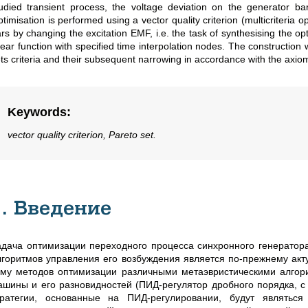
udied transient process, the voltage deviation on the generator bar
timisation is performed using a vector quality criterion (multicriteria 
rs by changing the excitation EMF, i.e. the task of synthesising the op
near function with specified time interpolation nodes. The constructio
ts criteria and their subsequent narrowing in accordance with the axio
Keywords
:
vector quality criterion, Pareto set.
1. Введение
адача оптимизации переходного процесса синхронного генерато
лгоритмов управления его возбуждения является по-прежнему акт
ему методов оптимизации различными метаэвристическими алгор
ашины и его разновидностей (ПИД-регулятор дробного порядка, с
тратегии, основанные на ПИД-регулировании, будут являться