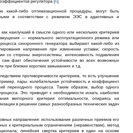
 коэффициентов регулятора
[
6
]
.
ю какой-либо оптимизационной процедуры, могут быть
емыми в соответствии с режимом ЭЭС в адаптивных и
как наилучший в смысле одного или нескольких критериев
озмущения — нормального эксплуатационного режима или
роцесса синхронного генератора выбирают какой-либо из
улирования напряжения при изменении уставки; скорость
ии со стороны энергосистемы; интенсивность подавления
; сам факт обеспечения устойчивости во всех возможных
 при близких коротких замыканиях и т.д.
едствием противоречивости критериев, то есть улучшение
апример, пары: колебательная устойчивость и коэффициент
ий переходного процесса. Таким образом, выбор одного
процесса. Это приводит к необходимости искать наиболее
ния векторного критерия оптимальности, опираясь на
мизации в решении самых разнообразных технических задач
овных направления: использование различных приемов его
ьных к критериальным ограничениям (неравенствам), метод
ионала; линейная свертка критериев в один на основе