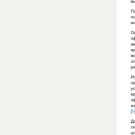
в
П
п
и
О
э
а
к
в
э
р
И
о
у
к
э
и
[
9
Д
с
ш