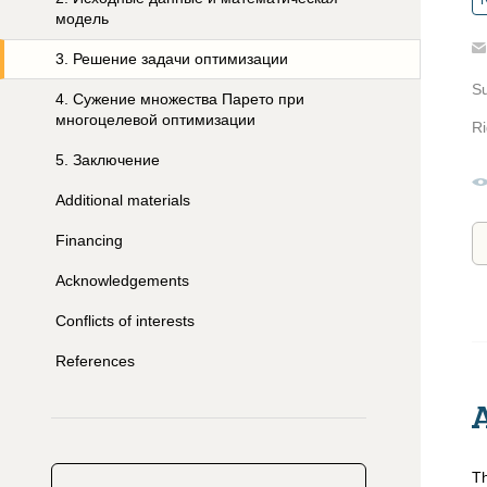
R
модель
3
.
Решение задачи оптимизации
S
4
.
Сужение множества Парето при
многоцелевой оптимизации
Ri
5
.
Заключение
Additional materials
Financing
Acknowledgements
Conflicts of interests
References
Th