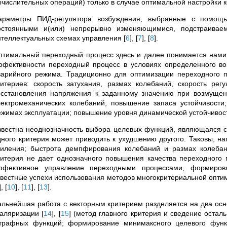
ычислительных операций) только в случае оптимальной настройки
араметры ПИД-регулятора возбуждения, выбранные с помощь
остоянными и(или) непрерывно изменяющимися, подстраива
нтеллектуальных схемах управления
[
6
]
,
[
7
]
,
[
8
]
.
птимальный переходный процесс здесь и далее понимается нами 
ффективности переходный процесс в условиях определенного в
варийного режима. Традиционно для оптимизации переходного п
ритериев: скорость затухания, размах колебаний, скорость рег
осстановления напряжения к заданному значению при возмущен
лектромеханических колебаний, повышение запаса устойчивости
ежимах эксплуатации; повышение уровня динамической устойчивости
звестна неоднозначность выбора целевых функций, являющаяся сл
дного критерия может приводить к ухудшению другого. Таковы, н
силения; быстрота демпфирования колебаний и размах колебан
ритерия не дает однозначного повышения качества переходного 
ффективное управление переходными процессами, формирова
звестные успехи использования методов многокритериальной опти
]
,
[
10
]
,
[
11
]
,
[
13
]
.
альнейшая работа с векторным критерием разделяется на два осн
каляризации
[
14
]
,
[
15
]
(метод главного критерия и сведение остал
трафных функций; формирование минимаксного целевого функц