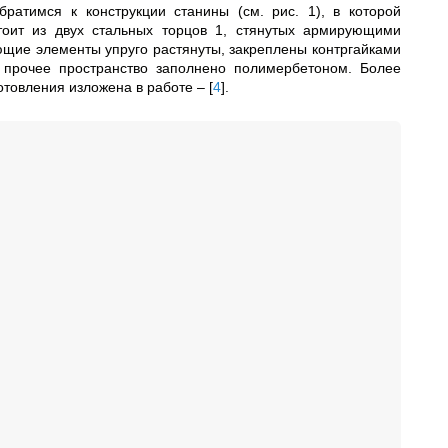
ратимся к конструкции станины (см. рис. 1), в которой
тоит из двух стальных торцов 1, стянутых армирующими
ющие элементы упруго растянуты, закреплены контргайками
е прочее пространство заполнено полимербетоном. Более
готовления изложена в работе –
[
4
]
.