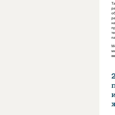
Т
р
о
р
н
п
т
п
М
м
в