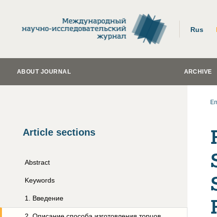
Rus
ABOUT JOURNAL
ARCHIVE
En
Article sections
Abstract
Keywords
1
.
Введение
2
.
Описание способа изготовления торцов