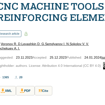
CNC MACHINE TOOLS
REINFORCING ELEM
esearch article
Voronov R. D.
Levashkin D. G.
Semdyanov I. N.
Sokolov V. V.
chekuev A. I.
uggested
:
23.11.2023
Accepted
:
25.12.2023
Published
:
24.01.2024
Is
ghtholder: authors. License: Attribution 4.0 International (CC BY 4.0)
1365
20
XML
PDF
Cite