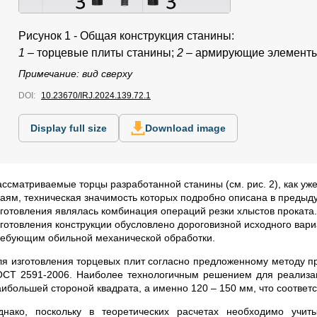
Рисунок 1 - Общая конструкция станины:
1
– торцевые плиты станины;
2
– армирующие элементы
Примечание: вид сверху
DOI:
10.23670/IRJ.2024.139.72.1
Display full size
Download image
ассматриваемые торцы разработанной станины (см. рис. 2), как уж
раям, техническая значимость которых подробно описана в преды
зготовления являлась комбинация операций резки хлыстов проката
зготовления конструкции обусловлено дороговизной исходного вари
ребующим обильной механической обработки.
ля изготовления торцевых плит согласно предложенному методу пр
ОСТ 2591-2006. Наиболее технологичным решением для реализаци
аибольшей стороной квадрата, а именно 120 – 150 мм, что соотве
днако, поскольку в теоретических расчетах необходимо учиты