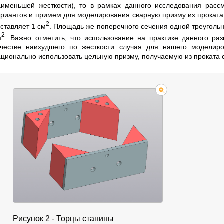
аименьшей жесткости), то в рамках данного исследования расс
ариантов и примем для моделирования сварную призму из проката,
2
оставляет 1 см
. Площадь же поперечного сечения одной треуголь
2
м
. Важно отметить, что использование на практике данного р
ачестве наихудшего по жесткости случая для нашего моделиро
ационально использовать цельную призму, получаемую из проката
Рисунок 2 - Торцы станины