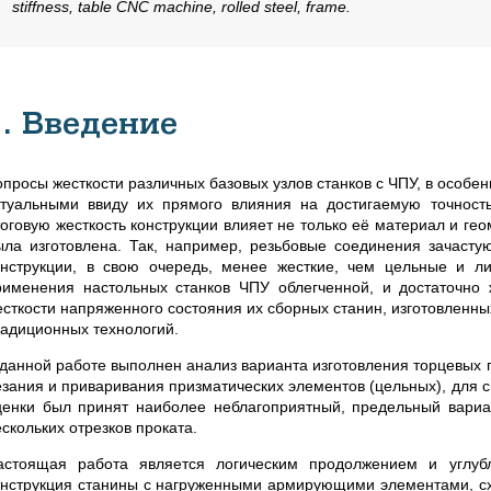
stiffness, table CNC machine, rolled steel, frame.
1. Введение
опросы жесткости различных базовых узлов станков с ЧПУ, в особе
ктуальными ввиду их прямого влияния на достигаемую точнос
тоговую жесткость конструкции влияет не только её материал и гео
ыла изготовлена. Так, например, резьбовые соединения зачасту
онструкции, в свою очередь, менее жесткие, чем цельные и 
рименения настольных станков ЧПУ облегченной, и достаточно 
есткости напряженного состояния их сборных станин, изготовленны
радиционных технологий.
 данной работе выполнен анализ варианта изготовления торцевых п
езания и приваривания призматических элементов (цельных), для 
ценки был принят наиболее неблагоприятный, предельный вариан
скольких отрезков проката.
астоящая работа является логическим продолжением и углубл
онструкция станины с нагруженными армирующими элементами, с