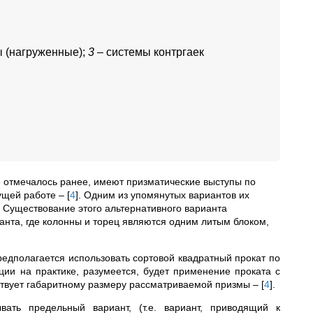
 (нагруженные);
3
– системы контргаек
е отмечалось ранее, имеют призматические выступы по
дущей работе –
[
4
]
. Одним из упомянутых вариантов их
. Существование этого альтернативного варианта
анта, где колонны и торец являются одним литым блоком,
едполагается использовать сортовой квадратный прокат по
и на практике, разумеется, будет применение проката с
тствует габаритному размеру рассматриваемой призмы –
[
4
]
.
вать предельный вариант, (т.е. вариант, приводящий к