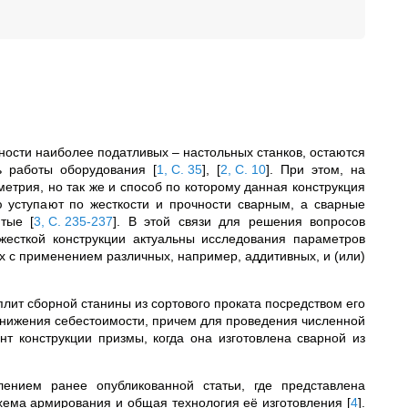
нности наиболее податливых – настольных станков, остаются
ть работы оборудования
[
1, С. 35
]
,
[
2, С. 10
]
. При этом, на
метрия, но так же и способ по которому данная конструкция
ю уступают по жесткости и прочности сварным, а сварные
литые
[
3, С. 235-237
]
. В этой связи для решения вопросов
жесткой конструкции актуальны исследования параметров
х с применением различных, например, аддитивных, и (или)
лит сборной станины из сортового проката посредством его
снижения себестоимости, причем для проведения численной
т конструкции призмы, когда она изготовлена сварной из
ением ранее опубликованной статьи, где представлена
хема армирования и общая технология её изготовления
[
4
]
.