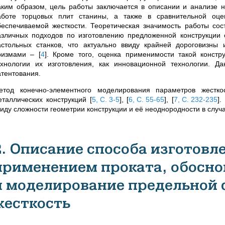
аким образом, цель работы заключается в описании и анализе 
аботе торцовых плит станины, а также в сравнительной оц
беспечиваемой жесткости. Теоретическая значимость работы сост
азличных подходов по изготовлению предложенной конструкци
астольных станков, что актуально ввиду крайней дороговизны
ризмами –
[
4
]
. Кроме того, оценка применимости такой констр
ехнологии их изготовления, как инновационной технологии. 
атентования.
етод конечно-элементного моделирования параметров жестко
еталлических конструкций
[
5, С. 3-5
]
,
[
6, С. 55-65
]
,
[
7, С. 232-235
]
.
виду сложности геометрии конструкции и её неоднородности в случ
2. Описание способа изготовл
применением проката, обосно
и моделирование предельной 
жесткость