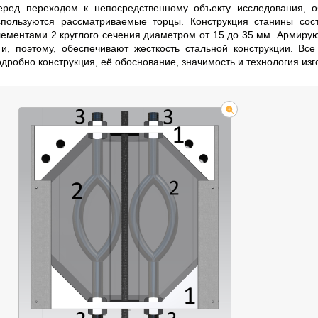
еред переходом к непосредственному объекту исследования, об
спользуются рассматриваемые торцы. Конструкция станины сос
лементами 2 круглого сечения диаметром от 15 до 35 мм. Армиру
 и, поэтому, обеспечивают жесткость стальной конструкции. Вс
одробно конструкция, её обоснование, значимость и технология из