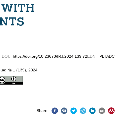
 WITH
ENTS
DOI
:
https://doi.org/10.23670/IRJ.2024.139.72
EDN
:
PLTADC
sue: № 1 (139), 2024
Share
: