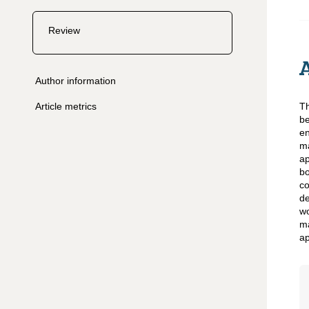
Review
Author information
Article metrics
Th
be
en
ma
ap
bo
co
de
w
ma
ap