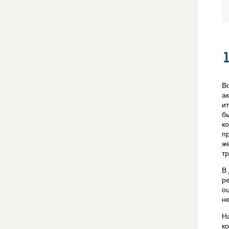
В
а
и
б
к
п
ж
т
В
р
о
не
Н
к