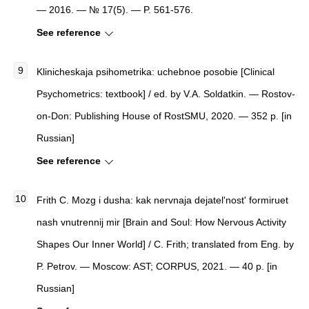
— 2016. — № 17(5). — P. 561-576.
See reference
Klinicheskaja psihometrika: uchebnoe posobie [Clinical
Psychometrics: textbook] / ed. by V.A. Soldatkin. — Rostov-
on-Don: Publishing House of RostSMU, 2020. — 352 p. [in
Russian]
See reference
Frith C. Mozg i dusha: kak nervnaja dejatel'nost' formiruet
nash vnutrennij mir [Brain and Soul: How Nervous Activity
Shapes Our Inner World] / C. Frith; translated from Eng. by
P. Petrov. — Moscow: AST; CORPUS, 2021. — 40 p. [in
Russian]