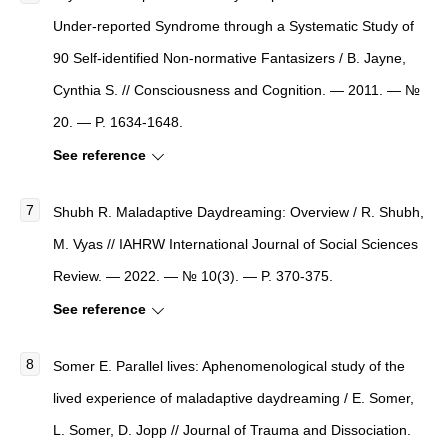
Under-reported Syndrome through a Systematic Study of
90 Self-identified Non-normative Fantasizers / B. Jayne,
Cynthia S. // Consciousness and Cognition. — 2011. — №
20. — P. 1634-1648.
See reference
Shubh R. Maladaptive Daydreaming: Overview / R. Shubh,
M. Vyas // IAHRW International Journal of Social Sciences
Review. — 2022. — № 10(3). — P. 370-375.
See reference
Somer E. Parallel lives: Aphenomenological study of the
lived experience of maladaptive daydreaming / E. Somer,
L. Somer, D. Jopp // Journal of Trauma and Dissociation.