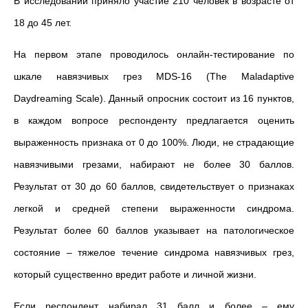
В исследовании приняло участие 210 человек в возрасте от
18 до 45 лет.
На первом этапе проводилось онлайн-тестирование по
шкале навязчивых грез MDS-16 (T
he Maladaptive
Daydreaming Scale)
. Данный опросник состоит из 16 пунктов,
в каждом вопросе респонденту предлагается оценить
выраженность признака от 0 до 100%.
Люди, не страдающие
навязчивыми грезами, набирают не более 30 баллов.
Результат от 30 до 60 баллов, свидетельствует о признаках
легкой и средней степени выраженности синдрома.
Результат более 60 баллов указывает на патологическое
состояние – тяжелое течение синдрома навязчивых грез,
который существенно вредит работе и личной жизни.
Если респондент набирал 31 балл и более – ему