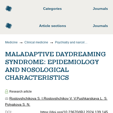
Categories
Journals
Article sections
Journals
Medicine
Clinical medicine
Psychiatry and narcology
MALADAPTIVE DAYDREAMING
SYNDROME: EPIDEMIOLOGY
AND NOSOLOGICAL
CHARACTERISTICS
Research article
Rostovshchikova S. I.
Rostovshchikov V. V.
Pushkarskaya L. S.
Polyakova S. N.
DOI
:
https://doi.org/10.23670/IRJ.2024.139.145