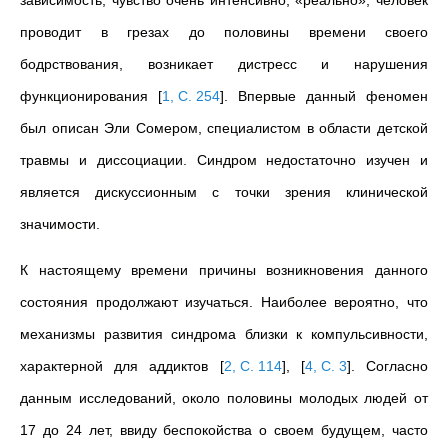
зависимость, чувство очень интенсивно, «реально», человек
проводит в грезах до половины времени своего
бодрствования, возникает дистресс и нарушения
функционирования
[
1, С. 254
]
. Впервые данный феномен
был описан Эли Сомером, специалистом в области детской
травмы и диссоциации.
Синдром недостаточно изучен и
является дискуссионным с точки зрения клинической
значимости.
К настоящему времени причины возникновения данного
состояния продолжают изучаться. Наиболее вероятно, что
механизмы развития синдрома близки к компульсивности,
характерной для аддиктов
[
2, С. 114
]
,
[
4, С. 3
]
. Согласно
данным исследований, около половины молодых людей от
17 до 24 лет, ввиду беспокойства о своем будущем, часто