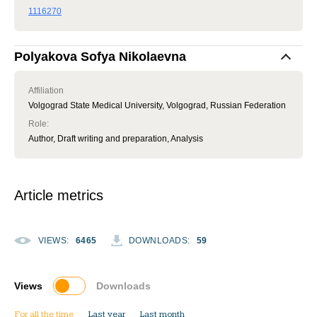
1116270
Polyakova Sofya Nikolaevna
Affiliation
Volgograd State Medical University, Volgograd, Russian Federation
Role
:
Author, Draft writing and preparation, Analysis
Article metrics
VIEWS
:
6465
DOWNLOADS
:
59
Views
Downloads
For all the time
Last year
Last month