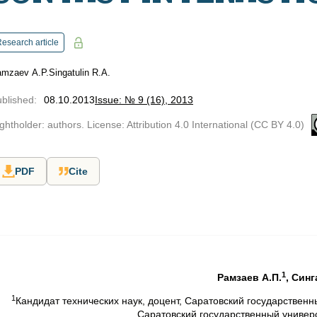
esearch article
mzaev А.P.
Singatulin R.A.
blished
:
08.10.2013
Issue: № 9 (16), 2013
ghtholder: authors. License: Attribution 4.0 International (CC BY 4.0)
PDF
Cite
1
Рамзаев А.П.
, Синг
1
Кандидат технических наук, доцент, Саратовский государственн
Саратовский государственный универс