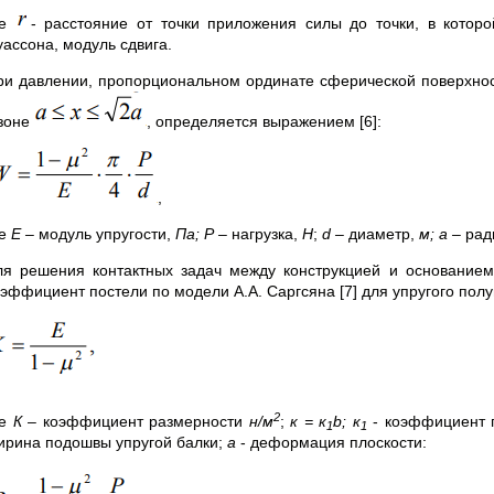
де
- расстояние от точки приложения силы до точки, в кото
уассона, модуль сдвига.
ри давлении, пропорциональном ординате сферической поверхнос
 зоне
, определяется выражением [6]:
,
де
Е –
модуль упругости,
Па;
Р –
нагрузка,
Н
;
d
–
диаметр,
м;
а –
рад
ля решения контактных задач между конструкцией и основание
оэффициент постели по модели А.А. Саргсяна [7] для упругого пол
2
е
К
– коэффициент размерности
н/м
;
к = к
b
; к
- коэффициент 
1
1
ирина подошвы упругой балки;
а
- деформация плоскости: