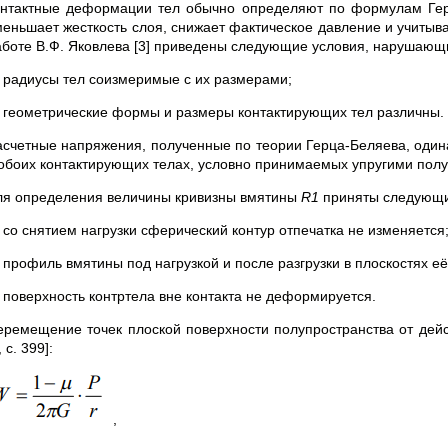
онтактные деформации тел обычно определяют по формулам Гер
еньшает жесткость слоя, снижает фактическое давление и учитывает
аботе В.Ф. Яковлева [3] приведены следующие условия, нарушающ
) радиусы тел соизмеримые с их размерами;
) геометрические формы и размеры контактирующих тел различны.
асчетные напряжения, полученные по теории Герца-Беляева, одинак
 обоих контактирующих телах, условно принимаемых упругими пол
ля определения величины кривизны вмятины
R
1
приняты следующи
) со снятием нагрузки сферический контур отпечатка не изменяется
) профиль вмятины под нагрузкой и после разгрузки в плоскостях 
) поверхность контртела вне контакта не деформируется.
еремещение точек плоской поверхности полупространства от дейс
, с. 399]:
,