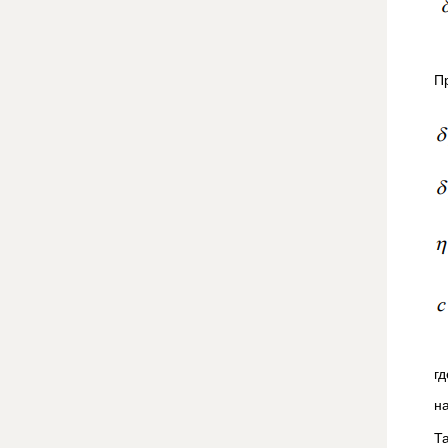
П
г
н
Та