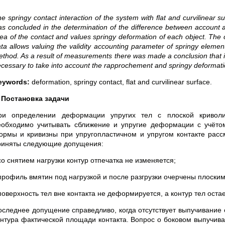
e springy contact interaction of the system with flat and curvilinear 
s concluded in the determination of the difference between account a
ea of the contact and values springy deformation of each object. The c
ta allows valuing the validity accounting parameter of springy elemen
thod. As a result of measurements there was made a conclusion that in 
cessary to take into account the rapprochement and springy deformatio
eywords:
deformation, springy contact, flat and curvilinear surface.
. Постановка задачи
ри определении деформации упругих тел с плоской криволин
еобходимо учитывать сближение и упругие деформации с учёто
ормы и кривизны при упругопластичном и упругом контакте рассмо
риняты следующие допущения:
со снятием нагрузки контур отпечатка не изменяется;
 профиль вмятин под нагрузкой и после разгрузки очерчены плоски
поверхность тел вне контакта не деформируется, а контур тел оста
оследнее допущение справедливо, когда отсутствует выпучивание
онтура фактической площади контакта. Вопрос о боковом выпучива