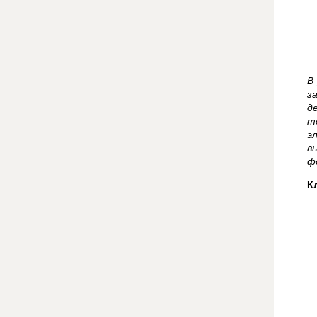
В
з
д
т
э
в
ф
К