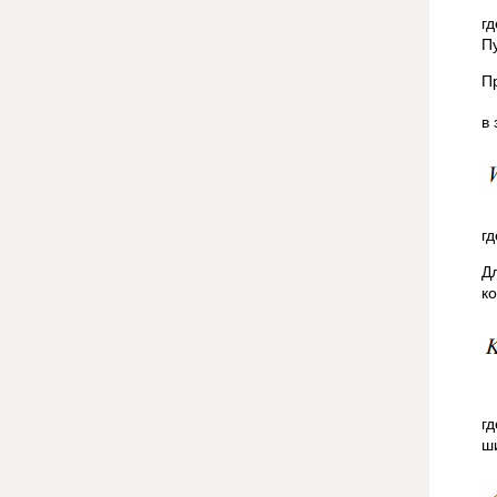
г
П
П
в
г
Д
к
гд
ш