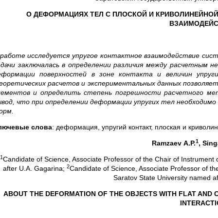
О ДЕФОРМАЦИЯХ ТЕЛ С ПЛОСКОЙ И КРИВОЛИНЕЙНО
ВЗАИМОДЕЙС
 работе исследуется упругое контактное взаимодействие сист
адачи заключалась в определении различия между расчетным н
еформации поверхностей в зоне контакта и величин упруг
еоретических расчетов и экспериментальных данных позволяе
лементов и определить степень погрешности расчетного мет
ывод, что при определении деформации упругих тел необходимо
орм.
лючевые слова
: деформация, упругий контакт, плоская и криволи
1
Ramzaev
А
.P.
, Sing
1
Candidate of Science, Associate Professor of the Chair of Instrument 
2
after U.A. Gagarina;
Candidate of Science, Associate Professor of th
Saratov State University named a
ABOUT THE DEFORMATION OF THE OBJECTS WITH FLAT AND 
INTERACT