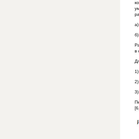
к
ум
р
а
б
Р
в
Д
1
2
3
П
[6