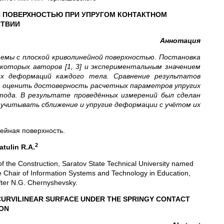
Й ПОВЕРХНОСТЬЮ ПРИ УПРУГОМ КОНТАКТНОМ
ТВИИ
Аннотация
емы с плоской криволинейной поверхностью. Постановка
екоторых авторов [1, 3] и экспериментальным значением
их деформаций каждого тела. Сравнение результатов
т оценить достоверность расчетных параметров упругих
ода. В результате проведённых измерений был сделан
 учитывать сближение и упругие деформации с учётом их
нейная поверхность.
2
atulin R.A.
of the Construction, Saratov State Technical University named
e Chair of Information Systems and Technology in Education,
fter N.G. Chernyshevsky.
CURVILINEAR SURFACE UNDER THE SPRINGY CONTACT
ION