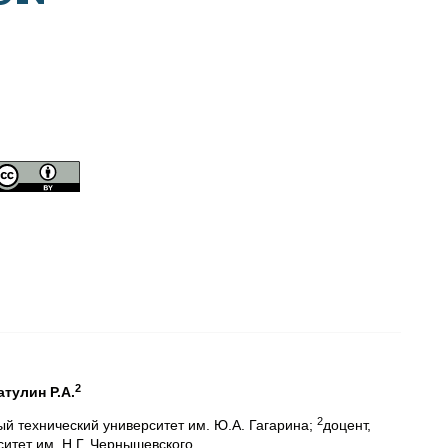
2
атулин Р.А.
2
ый технический университет им. Ю.А. Гагарина;
доцент,
итет им. Н.Г. Чернышевского