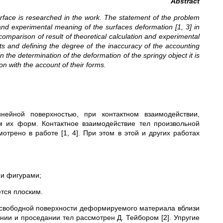
Abstract
surface is researched in the work. The statement of the problem
nd experimental meaning of the surfaces deformation [1, 3] in
omparison of result of theoretical calculation and experimental
ts and defining the degree of the inaccuracy of the accounting
the determination of the deformation of the springy object it is
n with the account of their forms.
ейной поверхностью, при контактном взаимодействии,
м их форм. Контактное взаимодействие тел произвольной
трено в работе [1, 4]. При этом в этой и других работах
ми фигурами;
ется плоским.
 свободной поверхности деформируемого материала вблизи
нии и проседании тел рассмотрен Д. Тейбором [2]. Упругие