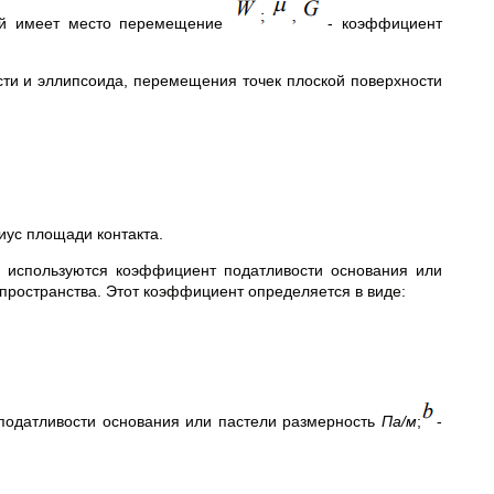
рой имеет место перемещение
- коэффициент
ти и эллипсоида, перемещения точек плоской поверхности
иус площади контакта.
м используются коэффициент податливости основания или
упространства. Этот коэффициент определяется в виде:
податливости основания или пастели размерность
Па/м
;
-