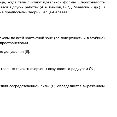
ца, когда тела считают идеальной формы. Шероховатость
ся в других работах (А.А. Ланков, В.Р.Д. Миндлин и др.). В
ие предпосылки теории Герца-Беляева:
овы по всей контактной зоне (по поверхности и в глубине)
упространствами.
е допущения [8]:
;
её главных кривизн очерчены окружностью радиусом
R
1
;
твия сосредоточенной силы (
Р
) определяется выражением