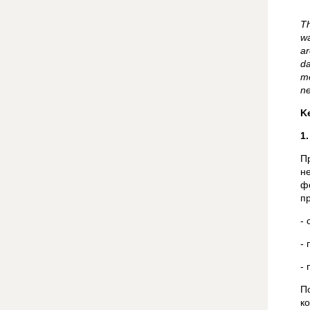
Th
wa
ar
da
me
ne
K
1
П
н
ф
п
- 
-
- 
П
к