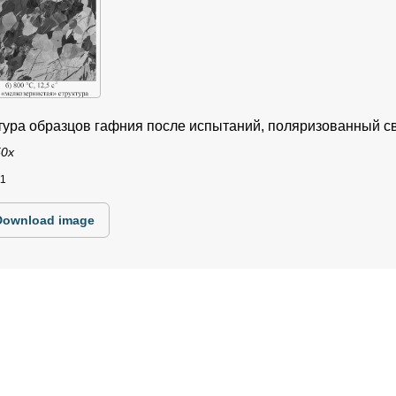
ктура образцов гафния после испытаний, поляризованный св
50x
11
Download image