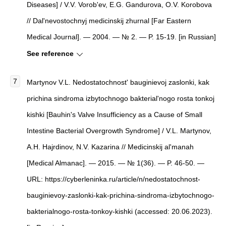
Diseases] / V.V. Vorob'ev, E.G. Gandurova, O.V. Korobova
// Dal'nevostochnyj medicinskij zhurnal [Far Eastern
Medical Journal]. — 2004. — № 2. — P. 15-19. [in Russian]
See reference
Martynov V.L. Nedostatochnost' bauginievoj zaslonki, kak
prichina sindroma izbytochnogo bakterial'nogo rosta tonkoj
kishki [Bauhin's Valve Insufficiency as a Cause of Small
Intestine Bacterial Overgrowth Syndrome] / V.L. Martynov,
A.H. Hajrdinov, N.V. Kazarina // Medicinskij al'manah
[Medical Almanac]. — 2015. — № 1(36). — P. 46-50. —
URL: https://cyberleninka.ru/article/n/nedostatochnost-
bauginievoy-zaslonki-kak-prichina-sindroma-izbytochnogo-
bakterialnogo-rosta-tonkoy-kishki (accessed: 20.06.2023).