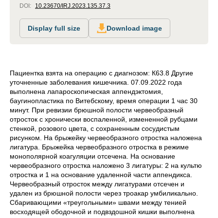
DOI:
10.23670/IRJ.2023.135.37.3
Display full size
Download image
Пациентка взята на операцию с диагнозом:
К63.8 Другие
уточненные заболевания кишечника.
07.09.2022 года
выполнена лапароскопическая аппендэктомия,
баугинопластика по Витебскому, время операции 1 час 30
минут. При ревизии брюшной полости червеобразный
отросток с хронически воспаленной, измененной рубцами
стенкой, розового цвета, с сохраненным сосудистым
рисунком. На брыжейку червеобразного отростка наложена
лигатура. Брыжейка червеобразного отростка в режиме
монополярной коагуляции отсечена. На основание
червеобразного отростка наложено 3 лигатуры: 2 на культю
отростка и 1 на основание удаленной части аппендикса.
Червеобразный отросток между лигатурами отсечен и
удален из брюшной полости через троакар умбиликально.
Сбаривающими «треугольными» швами между тенией
восходящей ободочной и подвздошной кишки выполнена