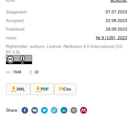
EDN
:
BLMZNL
Suggested
:
07.07.2023
Accepted
:
22.08.2023
Published
:
18.09.2023
Issue
:
№ 9 (135), 2023
Rightholder: authors. License: Attribution 4.0 International (CC
BY 4.0)
7648
32
XML
PDF
Cite
Share
: