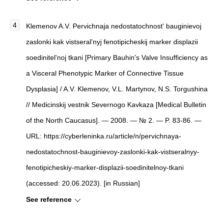
Klemenov A.V. Pervichnaja nedostatochnost' bauginievoj
zaslonki kak vistseral'nyj fenotipicheskij marker displazii
soedinitel'noj tkani [Primary Bauhin's Valve Insufficiency as
a Visceral Phenotypic Marker of Connective Tissue
Dysplasia] / A.V. Klemenov, V.L. Martynov, N.S. Torgushina
// Medicinskij vestnik Severnogo Kavkaza [Medical Bulletin
of the North Caucasus]. — 2008. — № 2. — P. 83-86. —
URL: https://cyberleninka.ru/article/n/pervichnaya-
nedostatochnost-bauginievoy-zaslonki-kak-vistseralnyy-
fenotipicheskiy-marker-displazii-soedinitelnoy-tkani
(accessed: 20.06.2023). [in Russian]
See reference