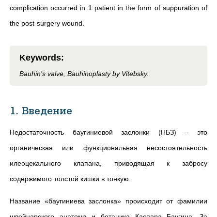
complication occurred in 1 patient in the form of suppuration of
the post-surgery wound.
Keywords
:
Bauhin's valve, Bauhinoplasty by Vitebsky.
1. Введение
Недостаточность баугиниевой заслонки (НБЗ) – это
органическая или функциональная несостоятельность
илеоцекального клапана, приводящая к забросу
содержимого толстой кишки в тонкую.
Название «баугиниева заслонка» происходит от фамилии
швейцарского анатома и ботаника Каспара Баугина. За