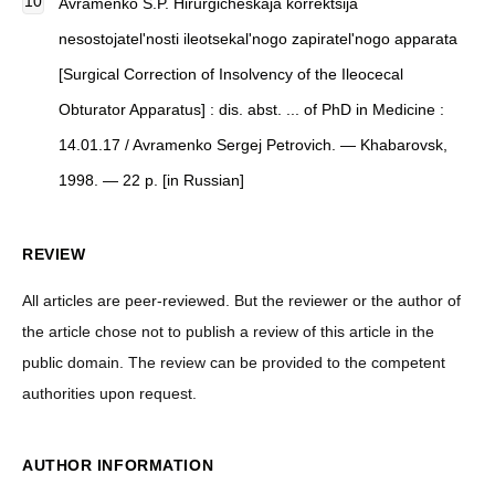
Avramenko S.P. Hirurgicheskaja korrektsija
nesostojatel'nosti ileotsekal'nogo zapiratel'nogo apparata
[Surgical Correction of Insolvency of the Ileocecal
Obturator Apparatus] : dis. abst. ... of PhD in Medicine :
14.01.17 / Avramenko Sergej Petrovich. — Khabarovsk,
1998. — 22 p. [in Russian]
REVIEW
All articles are peer-reviewed. But the reviewer or the author of
the article chose not to publish a review of this article in the
public domain. The review can be provided to the competent
authorities upon request.
AUTHOR INFORMATION