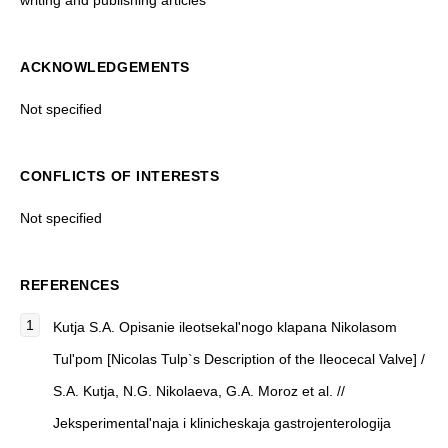
writing and publishing articles
ACKNOWLEDGEMENTS
Not specified
CONFLICTS OF INTERESTS
Not specified
REFERENCES
Kutja S.A. Opisanie ileotsekal'nogo klapana Nikolasom
Tul'pom [Nicolas Tulp`s Description of the Ileocecal Valve] /
S.A. Kutja, N.G. Nikolaeva, G.A. Moroz et al. //
Jeksperimental'naja i klinicheskaja gastrojenterologija