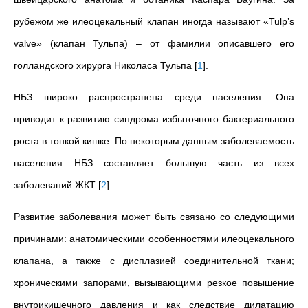
рубежом же илеоцекальный клапан иногда называют «Tulp’s
valve» (клапан Тульпа) – от фамилии описавшего его
голландского хирурга Николаса Тульпа
[
1
]
.
НБЗ широко распространена среди населения. Она
приводит к развитию синдрома избыточного бактериального
роста в тонкой кишке. По некоторым данным заболеваемость
населения НБЗ составляет большую часть из всех
заболеваний ЖКТ
[
2
]
.
Развитие заболевания может быть связано со следующими
причинами: анатомическими особенностями илеоцекального
клапана, а также с дисплазией соединительной ткани;
хроническими запорами, вызывающими резкое повышение
внутрикишечного давления и как следствие дилатацию