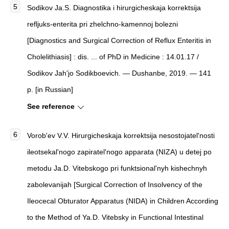
Sodikov Ja.S. Diagnostika i hirurgicheskaja korrektsija
refljuks-enterita pri zhelchno-kamennoj bolezni
[Diagnostics and Surgical Correction of Reflux Enteritis in
Cholelithiasis] : dis. ... of PhD in Medicine : 14.01.17 /
Sodikov Jah'jo Sodikboevich. — Dushanbe, 2019. — 141
p. [in Russian]
See reference
Vorob'ev V.V. Hirurgicheskaja korrektsija nesostojatel'nosti
ileotsekal'nogo zapiratel'nogo apparata (NIZA) u detej po
metodu Ja.D. Vitebskogo pri funktsional'nyh kishechnyh
zabolevanijah [Surgical Correction of Insolvency of the
Ileocecal Obturator Apparatus (NIDA) in Children According
to the Method of Ya.D. Vitebsky in Functional Intestinal