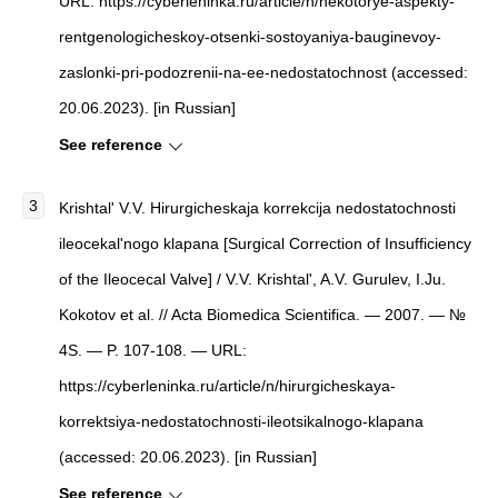
URL: https://cyberleninka.ru/article/n/nekotorye-aspekty-
rentgenologicheskoy-otsenki-sostoyaniya-bauginevoy-
zaslonki-pri-podozrenii-na-ee-nedostatochnost (accessed:
20.06.2023). [in Russian]
See reference
Krishtal' V.V. Hirurgicheskaja korrekcija nedostatochnosti
ileocekal'nogo klapana [Surgical Correction of Insufficiency
of the Ileocecal Valve] / V.V. Krishtal', A.V. Gurulev, I.Ju.
Kokotov et al. // Acta Biomedica Scientifica. — 2007. — №
4S. — P. 107-108. — URL:
https://cyberleninka.ru/article/n/hirurgicheskaya-
korrektsiya-nedostatochnosti-ileotsikalnogo-klapana
(accessed: 20.06.2023). [in Russian]
See reference