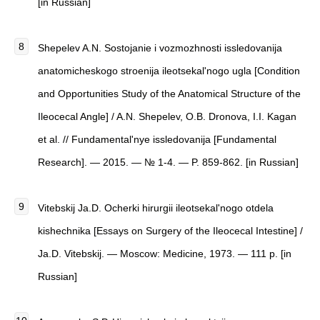
[in Russian]
Shepelev A.N. Sostojanie i vozmozhnosti issledovanija
anatomicheskogo stroenija ileotsekal'nogo ugla [Condition
and Opportunities Study of the Anatomical Structure of the
Ileocecal Angle] / A.N. Shepelev, O.B. Dronova, I.I. Kagan
et al. // Fundamental'nye issledovanija [Fundamental
Research]. — 2015. — № 1-4. — P. 859-862. [in Russian]
Vitebskij Ja.D. Ocherki hirurgii ileotsekal'nogo otdela
kishechnika [Essays on Surgery of the Ileocecal Intestine] /
Ja.D. Vitebskij. — Moscow: Medicine, 1973. — 111 p. [in
Russian]