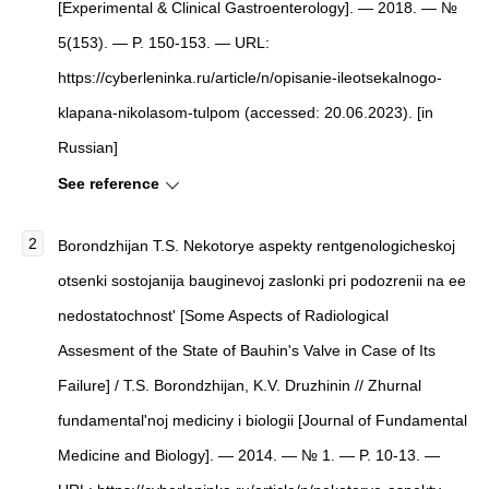
[Experimental & Clinical Gastroenterology]. — 2018. — №
5(153). — P. 150-153. — URL:
https://cyberleninka.ru/article/n/opisanie-ileotsekalnogo-
klapana-nikolasom-tulpom (accessed: 20.06.2023). [in
Russian]
See reference
Borondzhijan T.S. Nekotorye aspekty rentgenologicheskoj
otsenki sostojanija bauginevoj zaslonki pri podozrenii na ee
nedostatochnost' [Some Aspects of Radiological
Assesment of the State of Bauhin's Valve in Case of Its
Failure] / T.S. Borondzhijan, K.V. Druzhinin // Zhurnal
fundamental'noj mediciny i biologii [Journal of Fundamental
Medicine and Biology]. — 2014. — № 1. — P. 10-13. —