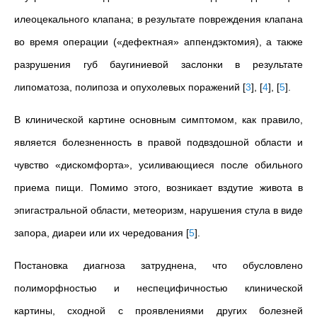
илеоцекального клапана; в результате повреждения клапана
во время операции («дефектная» аппендэктомия), а также
разрушения губ баугиниевой заслонки в результате
липоматоза, полипоза и опухолевых поражений
[
3
]
,
[
4
]
,
[
5
]
.
В клинической картине основным симптомом, как правило,
является болезненность в правой подвздошной области и
чувство «дискомфорта», усиливающиеся после обильного
приема пищи. Помимо этого, возникает вздутие живота в
эпигастральной области, метеоризм, нарушения стула в виде
запора, диареи или их чередования
[
5
]
.
Постановка диагноза затруднена, что обусловлено
полиморфностью и неспецифичностью клинической
картины, сходной с проявлениями других болезней