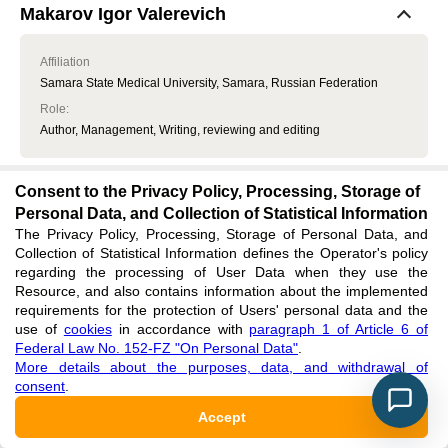
Makarov Igor Valerevich
Affiliation
Samara State Medical University, Samara, Russian Federation
Role
:
Author, Management, Writing, reviewing and editing
Consent to the Privacy Policy, Processing, Storage of
Sidorov Aleksandr Yurevich
Personal Data, and Collection of Statistical Information
The Privacy Policy, Processing, Storage of Personal Data, and
Affiliation
Collection of Statistical Information defines the Operator's policy
Samara State Medical University, Samara, Russian Federation
regarding the processing of User Data when they use the
Role
:
Resource, and also contains information about the implemented
requirements for the protection of Users' personal data and the
Author, Management
use of
cookies
in accordance with
paragraph 1 of Article 6 of
Federal Law No. 152-FZ "On Personal Data"
.
More details about the purposes, data, and withdrawal of
Khaliullina Elza Aidarovna
consent
.
Accept
ORCID:
0009-0007-9401-5607