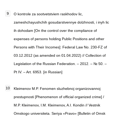
O kontrole za sootvetstviem raskhodov lic,
zameshchayushchih gosudarstvennye dolzhnosti, i inyh lic
ih dohodam [On the control over the compliance of
expenses of persons holding Public Positions and other
Persons with Their Incomes]: Federal Law No. 230-FZ of
03.12.2012 (as amended on 01.04.2022) // Collection of
Legislation of the Russian Federation. – 2012. – № 50. –
Pt IV. – Art. 6953. [in Russian]
Kleimenov M.P. Fenomen sluzhebnoj organizovannoj
prestupnosti [Phenomenon of official organized crime] /
M.P. Kleimenov, I.M. Kleimenov, A.I. Kondin // Vestnik
Omskogo universiteta. Seriya «Pravo» [Bulletin of Omsk