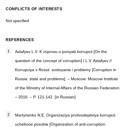
CONFLICTS OF INTERESTS
Not specified
REFERENCES
Astafyev L.V. K voprosu o ponyatii korrupcii [On the
question of the concept of corruption] / L.V. Astafyev //
Korrupciya v Rossii: sostoyanie i problemy [Corruption in
Russia: state and problems]. – Moscow: Moscow Institute
of the Ministry of Internal Affairs of the Russian Federation.
– 2016. – P. 121-142. [in Russian]
Martynenko N.E. Organizaciya protivodejstviya korrupcii:
uchebnoe posobie [Organization of anti-corruption: