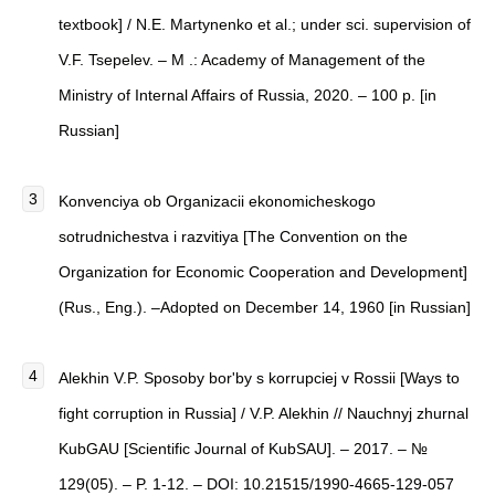
textbook] / N.E. Martynenko et al.; under sci. supervision of
V.F. Tsepelev. – M .: Academy of Management of the
Ministry of Internal Affairs of Russia, 2020. – 100 p. [in
Russian]
Konvenciya ob Organizacii ekonomicheskogo
sotrudnichestva i razvitiya [The Convention on the
Organization for Economic Cooperation and Development]
(Rus., Eng.). –Adopted on December 14, 1960 [in Russian]
Alekhin V.P. Sposoby bor'by s korrupciej v Rossii [Ways to
fight corruption in Russia] / V.P. Alekhin // Nauchnyj zhurnal
KubGAU [Scientific Journal of KubSAU]. – 2017. – №
129(05). – P. 1-12. – DOI: 10.21515/1990-4665-129-057