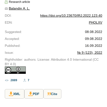
Research article
Balandin A. L.
DOI
:
https://doi.org/10.23670/IRJ.2022.123.40
EDN
:
PHQLXV
Suggested
:
08.08.2022
Accepted
:
09.08.2022
Published
:
16.09.2022
Issue
:
№ 9 (123), 2022
Rightholder: authors. License: Attribution 4.0 International (CC
BY 4.0)
2889
7
XML
PDF
Cite