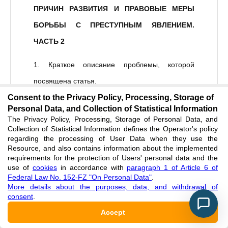
ПРИЧИН РАЗВИТИЯ И ПРАВОВЫЕ МЕРЫ
БОРЬБЫ С ПРЕСТУПНЫМ ЯВЛЕНИЕМ.
ЧАСТЬ 2
1. Краткое описание проблемы, которой
посвящена статья.
Consent to the Privacy Policy, Processing, Storage of
В статье автором рассматривается такая
Personal Data, and Collection of Statistical Information
The Privacy Policy, Processing, Storage of Personal Data, and
проблема в современной России как
Collection of Statistical Information defines the Operator's policy
коррупция. Автор акцентирует внимание на
regarding the processing of User Data when they use the
Resource, and also contains information about the implemented
степень коррумпированности органов
requirements for the protection of Users' personal data and the
use of
cookies
in accordance with
paragraph 1 of Article 6 of
правоохранительной системы. Также
Federal Law No. 152-FZ "On Personal Data"
.
приводится общественное мнение гражданских
More details about the purposes, data, and withdrawal of
consent
.
лиц и сотрудников прокуратуры по вопросу
Accept
противодействия служебной коррупции.