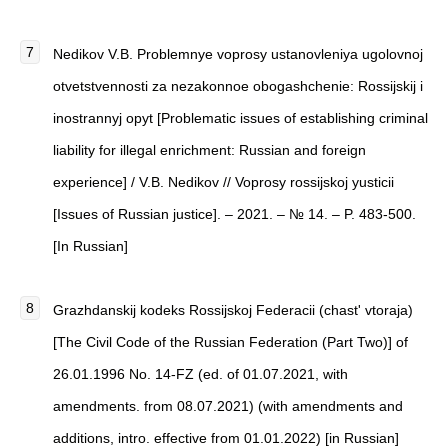
Nedikov V.B. Problemnye voprosy ustanovleniya ugolovnoj
otvetstvennosti za nezakonnoe obogashchenie: Rossijskij i
inostrannyj opyt [Problematic issues of establishing criminal
liability for illegal enrichment: Russian and foreign
experience] / V.B. Nedikov // Voprosy rossijskoj yusticii
[Issues of Russian justice]. – 2021. – № 14. – P. 483-500.
[In Russian]
Grazhdanskij kodeks Rossijskoj Federacii (chast' vtoraja)
[The Civil Code of the Russian Federation (Part Two)] of
26.01.1996 No. 14-FZ (ed. of 01.07.2021, with
amendments. from 08.07.2021) (with amendments and
additions, intro. effective from 01.01.2022) [in Russian]