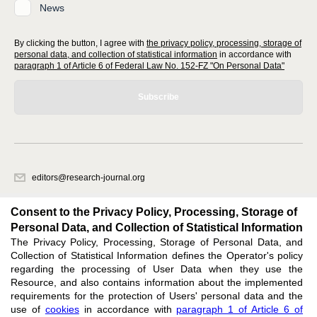
News
By clicking the button, I agree with
the privacy policy, processing, storage of
personal data, and collection of statistical information
in accordance with
paragraph 1 of Article 6 of Federal Law No. 152-FZ "On Personal Data"
Subscribe
editors@research-journal.org
620066, Sverdlovsk region, Yekaterinburg, st. Akademicheskaya, 11A,
office 1
Consent to the Privacy Policy, Processing, Storage of
Personal Data, and Collection of Statistical Information
The Privacy Policy, Processing, Storage of Personal Data, and
Feedback
Collection of Statistical Information defines the Operator's policy
regarding the processing of User Data when they use the
Resource, and also contains information about the implemented
requirements for the protection of Users' personal data and the
use of
cookies
in accordance with
paragraph 1 of Article 6 of